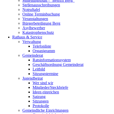
Mitteilungsblatt - "Betrifft Berg"
Stellenausschreibungen
Notruftafel
Online Terminbuchung
Veranstaltungen
Bürgerbeteiligung Berg
Asylbewerber
Katastrophenschutz
Rathaus & Service
Verwaltung
Telefonliste
Organigramm
Gemeinderat
Ratsinformationssystem
Geschäftsordnung Gemeinderat
Leitbild
Sitzungstermine
Jugendbeirat
Wer sind wir
Mitglieder/Steckbriefe
Ideen einreichen
Satzung
Sitzungen
Protokolle
Gemeindliche Einrichtungen