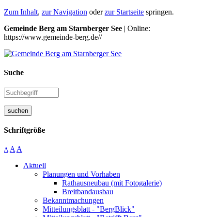
Zum Inhalt
,
zur Navigation
oder
zur Startseite
springen.
Gemeinde Berg am Starnberger See
| Online:
https://www.gemeinde-berg.de//
Suche
suchen
Schriftgröße
A
A
A
Aktuell
Planungen und Vorhaben
Rathausneubau (mit Fotogalerie)
Breitbandausbau
Bekanntmachungen
Mitteilungsblatt - "BergBlick"