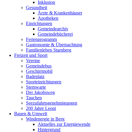
Inklusion
Gesundheit
Ärzte & Krankenhäuser
Apotheken
Einrichtungen
Gemeindearchiv
Gemeindebücherei
Ferienprogramm
Gastronomie & Übernachtung
Familienleben Starnberg
Freizeit und Sport
Vereine
Gemeindebus
Geschirrmobil
Badeplatz
Sporteinrichtungen
Sternwarte
Der Jakobsweg
Tauchen
Seezufahrtsgenehmigungen
200 Jahre Leoni
Bauen & Umwelt
Windenergie in Berg
Aktuelles zur Energiewende
Hintergrund