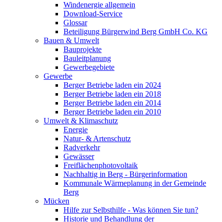
Windenergie allgemein
Download-Service
Glossar
Beteiligung Bürgerwind Berg GmbH Co. KG
Bauen & Umwelt
Bauprojekte
Bauleitplanung
Gewerbegebiete
Gewerbe
Berger Betriebe laden ein 2024
Berger Betriebe laden ein 2018
Berger Betriebe laden ein 2014
Berger Betriebe laden ein 2010
Umwelt & Klimaschutz
Energie
Natur- & Artenschutz
Radverkehr
Gewässer
Freiflächenphotovoltaik
Nachhaltig in Berg - Bürgerinformation
Kommunale Wärmeplanung in der Gemeinde
Berg
Mücken
Hilfe zur Selbsthilfe - Was können Sie tun?
Historie und Behandlung der