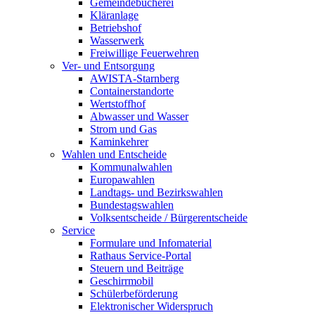
Gemeindebücherei
Kläranlage
Betriebshof
Wasserwerk
Freiwillige Feuerwehren
Ver- und Entsorgung
AWISTA-Starnberg
Containerstandorte
Wertstoffhof
Abwasser und Wasser
Strom und Gas
Kaminkehrer
Wahlen und Entscheide
Kommunalwahlen
Europawahlen
Landtags- und Bezirkswahlen
Bundestagswahlen
Volksentscheide / Bürgerentscheide
Service
Formulare und Infomaterial
Rathaus Service-Portal
Steuern und Beiträge
Geschirrmobil
Schülerbeförderung
Elektronischer Widerspruch