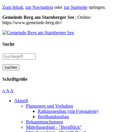
Zum Inhalt
,
zur Navigation
oder
zur Startseite
springen.
Gemeinde Berg am Starnberger See
| Online:
https://www.gemeinde-berg.de//
Suche
suchen
Schriftgröße
A
A
A
Aktuell
Planungen und Vorhaben
Rathausneubau (mit Fotogalerie)
Breitbandausbau
Bekanntmachungen
Mitteilungsblatt - "BergBlick"