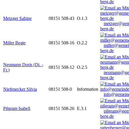
berg.de
Metzger Sabine
08151 508-43
O.1.3
metzger@gem
berg.de
Miller Beate
08151 508-16
O.2.2
miller@gemei
berg.de
Neumann Doris (Di. -
08151 508-12
O.2.5
Fr.)
neumann@ge
berg.de
Niefenecker Silvia
08151 508-0
Information
info@gemeind
Pilgram Isabell
08151 508-26
E.3.1
pilgram@gem
berg.de