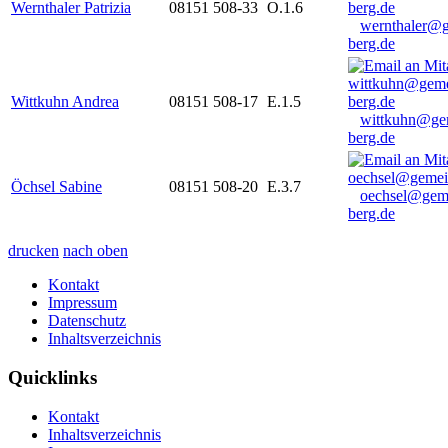
Wernthaler Patrizia
08151 508-33
O.1.6
wernthaler@
berg.de
Wittkuhn Andrea
08151 508-17
E.1.5
wittkuhn@ge
berg.de
Öchsel Sabine
08151 508-20
E.3.7
oechsel@gem
berg.de
drucken
nach oben
Kontakt
Impressum
Datenschutz
Inhaltsverzeichnis
Quicklinks
Kontakt
Inhaltsverzeichnis