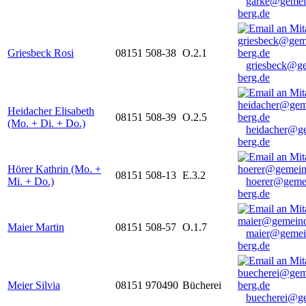
garke@gemei
berg.de
Griesbeck Rosi
08151 508-38
O.2.1
griesbeck@g
berg.de
Heidacher Elisabeth
08151 508-39
O.2.5
(Mo. + Di. + Do.)
heidacher@g
berg.de
Hörer Kathrin (Mo. +
08151 508-13
E.3.2
Mi. + Do.)
hoerer@geme
berg.de
Maier Martin
08151 508-57
O.1.7
maier@gemei
berg.de
Meier Silvia
08151 970490
Bücherei
buecherei@g