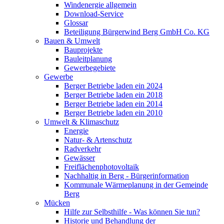
Windenergie allgemein
Download-Service
Glossar
Beteiligung Bürgerwind Berg GmbH Co. KG
Bauen & Umwelt
Bauprojekte
Bauleitplanung
Gewerbegebiete
Gewerbe
Berger Betriebe laden ein 2024
Berger Betriebe laden ein 2018
Berger Betriebe laden ein 2014
Berger Betriebe laden ein 2010
Umwelt & Klimaschutz
Energie
Natur- & Artenschutz
Radverkehr
Gewässer
Freiflächenphotovoltaik
Nachhaltig in Berg - Bürgerinformation
Kommunale Wärmeplanung in der Gemeinde
Berg
Mücken
Hilfe zur Selbsthilfe - Was können Sie tun?
Historie und Behandlung der