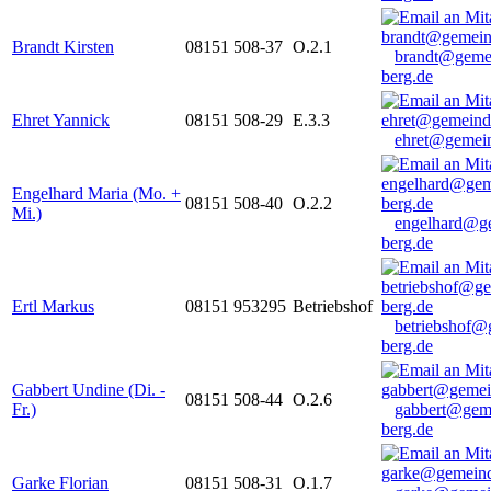
Brandt Kirsten
08151 508-37
O.2.1
brandt@geme
berg.de
Ehret Yannick
08151 508-29
E.3.3
ehret@gemein
Engelhard Maria (Mo. +
08151 508-40
O.2.2
Mi.)
engelhard@g
berg.de
Ertl Markus
08151 953295
Betriebshof
betriebshof@
berg.de
Gabbert Undine (Di. -
08151 508-44
O.2.6
Fr.)
gabbert@gem
berg.de
Garke Florian
08151 508-31
O.1.7