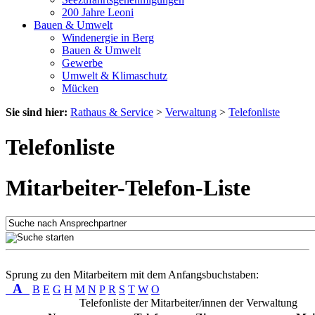
200 Jahre Leoni
Bauen & Umwelt
Windenergie in Berg
Bauen & Umwelt
Gewerbe
Umwelt & Klimaschutz
Mücken
Sie sind hier:
Rathaus & Service
>
Verwaltung
>
Telefonliste
Telefonliste
Mitarbeiter-Telefon-Liste
Sprung zu den Mitarbeitern mit dem Anfangsbuchstaben:
A
B
E
G
H
M
N
P
R
S
T
W
O
Telefonliste der Mitarbeiter/innen der Verwaltung