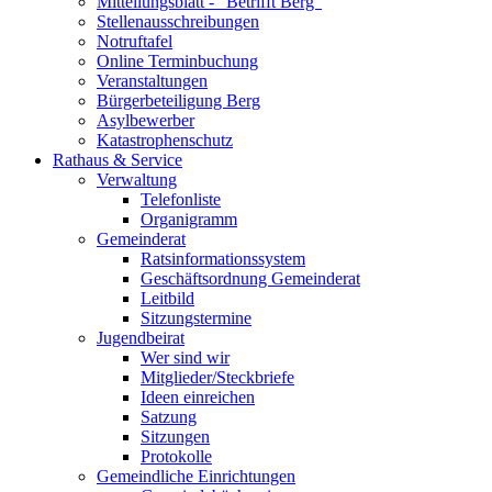
Mitteilungsblatt - "Betrifft Berg"
Stellenausschreibungen
Notruftafel
Online Terminbuchung
Veranstaltungen
Bürgerbeteiligung Berg
Asylbewerber
Katastrophenschutz
Rathaus & Service
Verwaltung
Telefonliste
Organigramm
Gemeinderat
Ratsinformationssystem
Geschäftsordnung Gemeinderat
Leitbild
Sitzungstermine
Jugendbeirat
Wer sind wir
Mitglieder/Steckbriefe
Ideen einreichen
Satzung
Sitzungen
Protokolle
Gemeindliche Einrichtungen