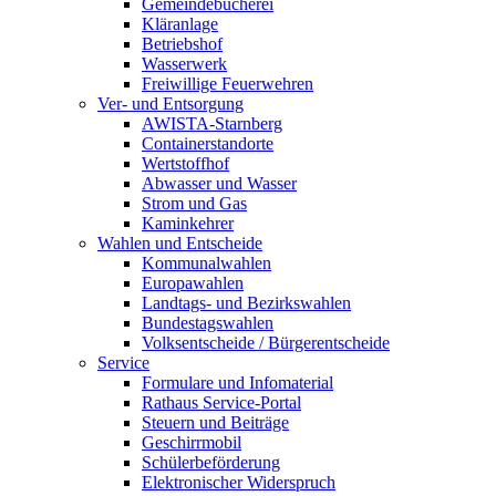
Gemeindebücherei
Kläranlage
Betriebshof
Wasserwerk
Freiwillige Feuerwehren
Ver- und Entsorgung
AWISTA-Starnberg
Containerstandorte
Wertstoffhof
Abwasser und Wasser
Strom und Gas
Kaminkehrer
Wahlen und Entscheide
Kommunalwahlen
Europawahlen
Landtags- und Bezirkswahlen
Bundestagswahlen
Volksentscheide / Bürgerentscheide
Service
Formulare und Infomaterial
Rathaus Service-Portal
Steuern und Beiträge
Geschirrmobil
Schülerbeförderung
Elektronischer Widerspruch