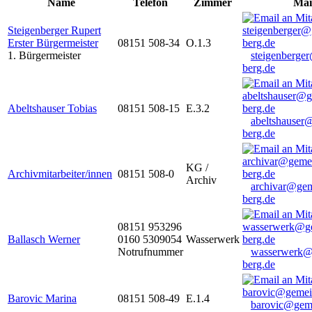
Name
Telefon
Zimmer
Mai
Steigenberger Rupert
Erster Bürgermeister
08151 508-34
O.1.3
1. Bürgermeister
steigenberge
berg.de
Abeltshauser Tobias
08151 508-15
E.3.2
abeltshauser
berg.de
KG /
Archivmitarbeiter/innen
08151 508-0
Archiv
archivar@gem
berg.de
08151 953296
Ballasch Werner
0160 5309054
Wasserwerk
Notrufnummer
wasserwerk@
berg.de
Barovic Marina
08151 508-49
E.1.4
barovic@gem