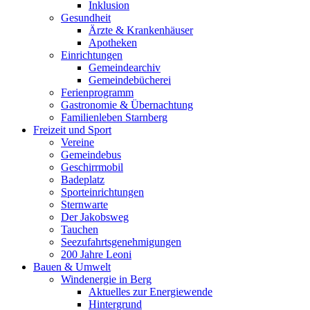
Inklusion
Gesundheit
Ärzte & Krankenhäuser
Apotheken
Einrichtungen
Gemeindearchiv
Gemeindebücherei
Ferienprogramm
Gastronomie & Übernachtung
Familienleben Starnberg
Freizeit und Sport
Vereine
Gemeindebus
Geschirrmobil
Badeplatz
Sporteinrichtungen
Sternwarte
Der Jakobsweg
Tauchen
Seezufahrtsgenehmigungen
200 Jahre Leoni
Bauen & Umwelt
Windenergie in Berg
Aktuelles zur Energiewende
Hintergrund