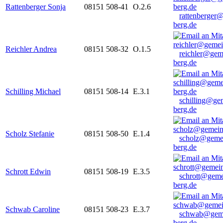
Rattenberger Sonja
08151 508-41
O.2.6
rattenberger
berg.de
Reichler Andrea
08151 508-32
O.1.5
reichler@gem
berg.de
Schilling Michael
08151 508-14
E.3.1
schilling@ge
berg.de
Scholz Stefanie
08151 508-50
E.1.4
scholz@geme
berg.de
Schrott Edwin
08151 508-19
E.3.5
schrott@geme
berg.de
Schwab Caroline
08151 508-23
E.3.7
schwab@gem
berg.de