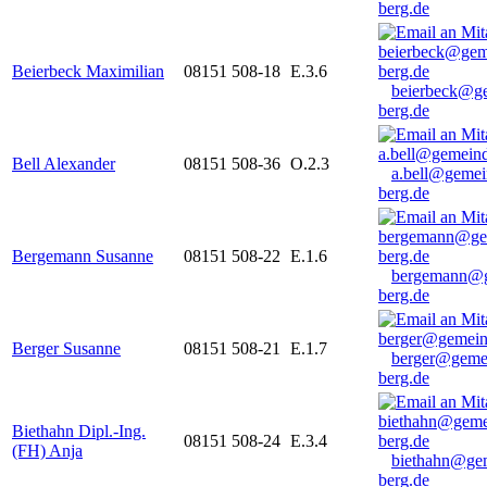
berg.de
Beierbeck Maximilian
08151 508-18
E.3.6
beierbeck@g
berg.de
Bell Alexander
08151 508-36
O.2.3
a.bell@gemei
berg.de
Bergemann Susanne
08151 508-22
E.1.6
bergemann@g
berg.de
Berger Susanne
08151 508-21
E.1.7
berger@geme
berg.de
Biethahn Dipl.-Ing.
08151 508-24
E.3.4
(FH) Anja
biethahn@ge
berg.de