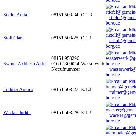
Stiefel Anita
08151 508-34
O.1.3
stiefel@geme
berg.de
Stoll Clara
08151 508-25
O.1.1
c.stoll@geme
berg.de
08151 953296
Swami Akhilesh Akhil
0160 5309054
Wasserwerk
Notrufnummer
wasserwerk@
berg.de
Tralmer Andrea
08151 508-27
E.1.3
tralmer@gem
berg.de
Wacker Judith
08151 508-28
E.1.3
wacker@geme
berg.de