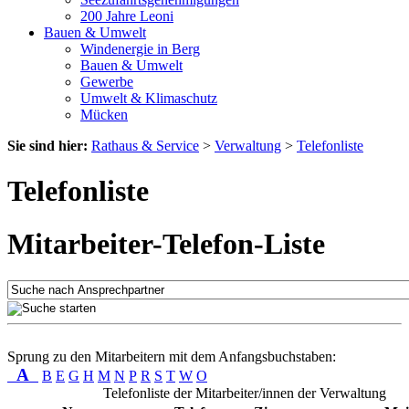
200 Jahre Leoni
Bauen & Umwelt
Windenergie in Berg
Bauen & Umwelt
Gewerbe
Umwelt & Klimaschutz
Mücken
Sie sind hier:
Rathaus & Service
>
Verwaltung
>
Telefonliste
Telefonliste
Mitarbeiter-Telefon-Liste
Sprung zu den Mitarbeitern mit dem Anfangsbuchstaben:
A
B
E
G
H
M
N
P
R
S
T
W
O
Telefonliste der Mitarbeiter/innen der Verwaltung