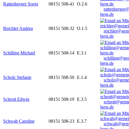
Rattenberger Sonja
08151 508-41
O.2.6
rattenberger
berg.de
Reichler Andrea
08151 508-32
O.1.5
reichler@gem
berg.de
Schilling Michael
08151 508-14
E.3.1
schilling@ge
berg.de
Scholz Stefanie
08151 508-50
E.1.4
scholz@geme
berg.de
Schrott Edwin
08151 508-19
E.3.5
schrott@geme
berg.de
Schwab Caroline
08151 508-23
E.3.7
schwab@gem
berg.de