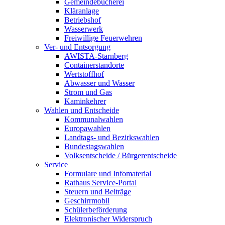
Gemeindebücherei
Kläranlage
Betriebshof
Wasserwerk
Freiwillige Feuerwehren
Ver- und Entsorgung
AWISTA-Starnberg
Containerstandorte
Wertstoffhof
Abwasser und Wasser
Strom und Gas
Kaminkehrer
Wahlen und Entscheide
Kommunalwahlen
Europawahlen
Landtags- und Bezirkswahlen
Bundestagswahlen
Volksentscheide / Bürgerentscheide
Service
Formulare und Infomaterial
Rathaus Service-Portal
Steuern und Beiträge
Geschirrmobil
Schülerbeförderung
Elektronischer Widerspruch