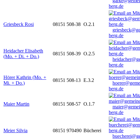
garke@gemei
berg.de
Griesbeck Rosi
08151 508-38
O.2.1
griesbeck@g
berg.de
Heidacher Elisabeth
08151 508-39
O.2.5
(Mo. + Di. + Do.)
heidacher@g
berg.de
Hörer Kathrin (Mo. +
08151 508-13
E.3.2
Mi. + Do.)
hoerer@geme
berg.de
Maier Martin
08151 508-57
O.1.7
maier@gemei
berg.de
Meier Silvia
08151 970490
Bücherei
buecherei@g