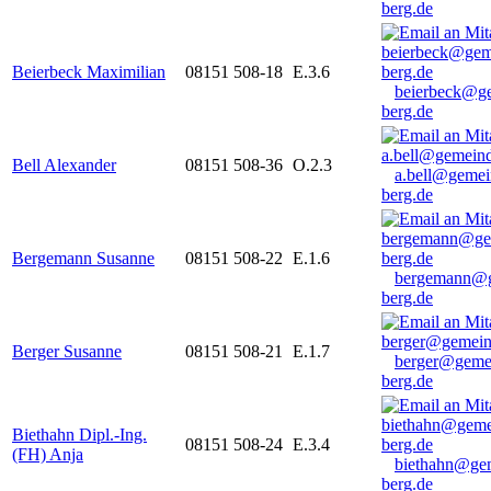
berg.de
Beierbeck Maximilian
08151 508-18
E.3.6
beierbeck@g
berg.de
Bell Alexander
08151 508-36
O.2.3
a.bell@gemei
berg.de
Bergemann Susanne
08151 508-22
E.1.6
bergemann@g
berg.de
Berger Susanne
08151 508-21
E.1.7
berger@geme
berg.de
Biethahn Dipl.-Ing.
08151 508-24
E.3.4
(FH) Anja
biethahn@ge
berg.de