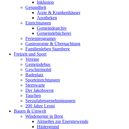
Inklusion
Gesundheit
Ärzte & Krankenhäuser
Apotheken
Einrichtungen
Gemeindearchiv
Gemeindebücherei
Ferienprogramm
Gastronomie & Übernachtung
Familienleben Starnberg
Freizeit und Sport
Vereine
Gemeindebus
Geschirrmobil
Badeplatz
Sporteinrichtungen
Sternwarte
Der Jakobsweg
Tauchen
Seezufahrtsgenehmigungen
200 Jahre Leoni
Bauen & Umwelt
Windenergie in Berg
Aktuelles zur Energiewende
Hintergrund