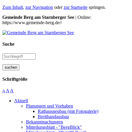
Zum Inhalt
,
zur Navigation
oder
zur Startseite
springen.
Gemeinde Berg am Starnberger See
| Online:
https://www.gemeinde-berg.de//
Suche
suchen
Schriftgröße
A
A
A
Aktuell
Planungen und Vorhaben
Rathausneubau (mit Fotogalerie)
Breitbandausbau
Bekanntmachungen
Mitteilungsblatt - "BergBlick"