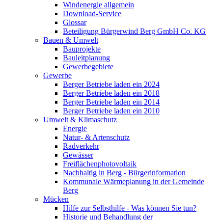
Windenergie allgemein
Download-Service
Glossar
Beteiligung Bürgerwind Berg GmbH Co. KG
Bauen & Umwelt
Bauprojekte
Bauleitplanung
Gewerbegebiete
Gewerbe
Berger Betriebe laden ein 2024
Berger Betriebe laden ein 2018
Berger Betriebe laden ein 2014
Berger Betriebe laden ein 2010
Umwelt & Klimaschutz
Energie
Natur- & Artenschutz
Radverkehr
Gewässer
Freiflächenphotovoltaik
Nachhaltig in Berg - Bürgerinformation
Kommunale Wärmeplanung in der Gemeinde
Berg
Mücken
Hilfe zur Selbsthilfe - Was können Sie tun?
Historie und Behandlung der