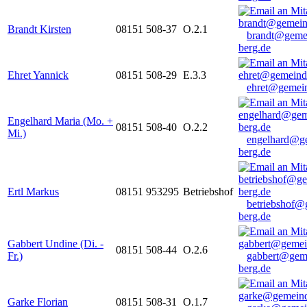
Brandt Kirsten
08151 508-37
O.2.1
brandt@geme
berg.de
Ehret Yannick
08151 508-29
E.3.3
ehret@gemein
Engelhard Maria (Mo. +
08151 508-40
O.2.2
Mi.)
engelhard@g
berg.de
Ertl Markus
08151 953295
Betriebshof
betriebshof@
berg.de
Gabbert Undine (Di. -
08151 508-44
O.2.6
Fr.)
gabbert@gem
berg.de
Garke Florian
08151 508-31
O.1.7