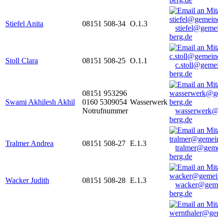
Stiefel Anita
08151 508-34
O.1.3
stiefel@geme
berg.de
Stoll Clara
08151 508-25
O.1.1
c.stoll@geme
berg.de
08151 953296
Swami Akhilesh Akhil
0160 5309054
Wasserwerk
Notrufnummer
wasserwerk@
berg.de
Tralmer Andrea
08151 508-27
E.1.3
tralmer@gem
berg.de
Wacker Judith
08151 508-28
E.1.3
wacker@geme
berg.de