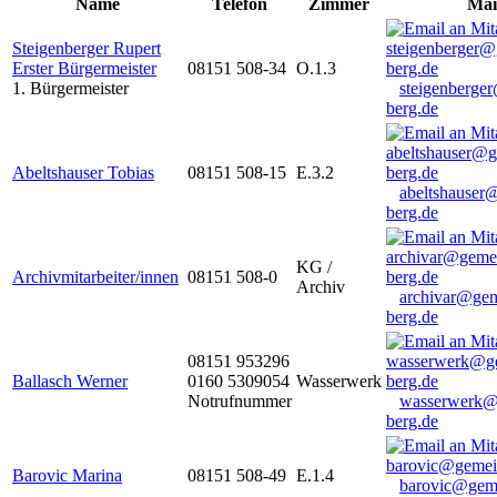
Name
Telefon
Zimmer
Mai
Steigenberger Rupert
Erster Bürgermeister
08151 508-34
O.1.3
1. Bürgermeister
steigenberge
berg.de
Abeltshauser Tobias
08151 508-15
E.3.2
abeltshauser
berg.de
KG /
Archivmitarbeiter/innen
08151 508-0
Archiv
archivar@gem
berg.de
08151 953296
Ballasch Werner
0160 5309054
Wasserwerk
Notrufnummer
wasserwerk@
berg.de
Barovic Marina
08151 508-49
E.1.4
barovic@gem