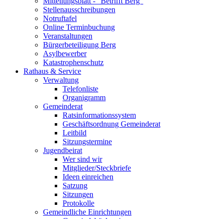
Mitteilungsblatt - "Betrifft Berg"
Stellenausschreibungen
Notruftafel
Online Terminbuchung
Veranstaltungen
Bürgerbeteiligung Berg
Asylbewerber
Katastrophenschutz
Rathaus & Service
Verwaltung
Telefonliste
Organigramm
Gemeinderat
Ratsinformationssystem
Geschäftsordnung Gemeinderat
Leitbild
Sitzungstermine
Jugendbeirat
Wer sind wir
Mitglieder/Steckbriefe
Ideen einreichen
Satzung
Sitzungen
Protokolle
Gemeindliche Einrichtungen