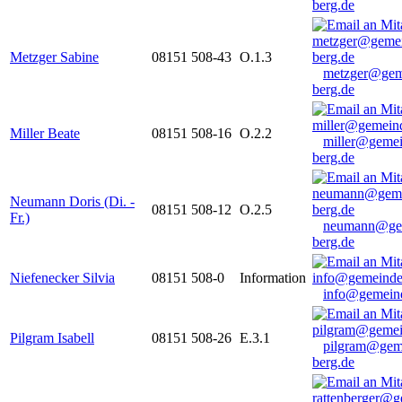
berg.de
Metzger Sabine
08151 508-43
O.1.3
metzger@gem
berg.de
Miller Beate
08151 508-16
O.2.2
miller@gemei
berg.de
Neumann Doris (Di. -
08151 508-12
O.2.5
Fr.)
neumann@ge
berg.de
Niefenecker Silvia
08151 508-0
Information
info@gemeind
Pilgram Isabell
08151 508-26
E.3.1
pilgram@gem
berg.de