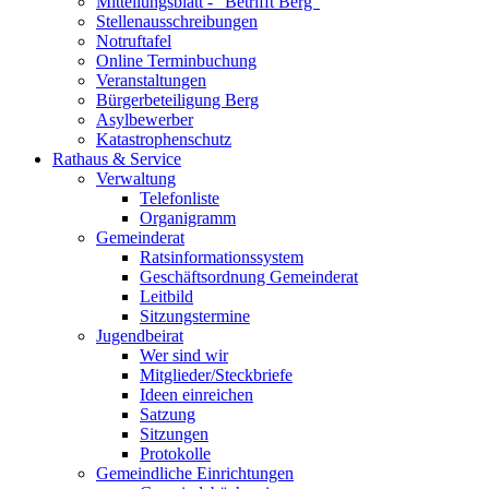
Mitteilungsblatt - "Betrifft Berg"
Stellenausschreibungen
Notruftafel
Online Terminbuchung
Veranstaltungen
Bürgerbeteiligung Berg
Asylbewerber
Katastrophenschutz
Rathaus & Service
Verwaltung
Telefonliste
Organigramm
Gemeinderat
Ratsinformationssystem
Geschäftsordnung Gemeinderat
Leitbild
Sitzungstermine
Jugendbeirat
Wer sind wir
Mitglieder/Steckbriefe
Ideen einreichen
Satzung
Sitzungen
Protokolle
Gemeindliche Einrichtungen