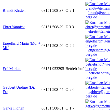
Brandt Kirsten
08151 508-37
O.2.1
brandt@geme
berg.de
Ehret Yannick
08151 508-29
E.3.3
ehret@gemein
Engelhard Maria (Mo. +
08151 508-40
O.2.2
Mi.)
engelhard@g
berg.de
Ertl Markus
08151 953295
Betriebshof
betriebshof@
berg.de
Gabbert Undine (Di. -
08151 508-44
O.2.6
Fr.)
gabbert@gem
berg.de
Garke Florian
08151 508-31
O.1.7