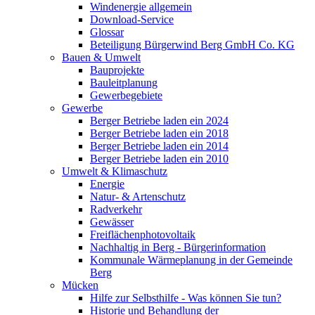
Windenergie allgemein
Download-Service
Glossar
Beteiligung Bürgerwind Berg GmbH Co. KG
Bauen & Umwelt
Bauprojekte
Bauleitplanung
Gewerbegebiete
Gewerbe
Berger Betriebe laden ein 2024
Berger Betriebe laden ein 2018
Berger Betriebe laden ein 2014
Berger Betriebe laden ein 2010
Umwelt & Klimaschutz
Energie
Natur- & Artenschutz
Radverkehr
Gewässer
Freiflächenphotovoltaik
Nachhaltig in Berg - Bürgerinformation
Kommunale Wärmeplanung in der Gemeinde
Berg
Mücken
Hilfe zur Selbsthilfe - Was können Sie tun?
Historie und Behandlung der