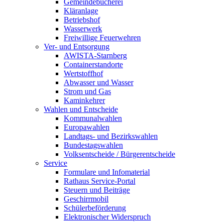
Gemeindebücherei
Kläranlage
Betriebshof
Wasserwerk
Freiwillige Feuerwehren
Ver- und Entsorgung
AWISTA-Starnberg
Containerstandorte
Wertstoffhof
Abwasser und Wasser
Strom und Gas
Kaminkehrer
Wahlen und Entscheide
Kommunalwahlen
Europawahlen
Landtags- und Bezirkswahlen
Bundestagswahlen
Volksentscheide / Bürgerentscheide
Service
Formulare und Infomaterial
Rathaus Service-Portal
Steuern und Beiträge
Geschirrmobil
Schülerbeförderung
Elektronischer Widerspruch