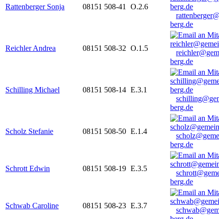
Rattenberger Sonja
08151 508-41
O.2.6
rattenberger
berg.de
Reichler Andrea
08151 508-32
O.1.5
reichler@gem
berg.de
Schilling Michael
08151 508-14
E.3.1
schilling@ge
berg.de
Scholz Stefanie
08151 508-50
E.1.4
scholz@geme
berg.de
Schrott Edwin
08151 508-19
E.3.5
schrott@geme
berg.de
Schwab Caroline
08151 508-23
E.3.7
schwab@gem
berg.de