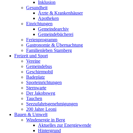
Inklusion
Gesundheit
Ärzte & Krankenhäuser
Apotheken
Einrichtungen
Gemeindearchiv
Gemeindebücherei
Ferienprogramm
Gastronomie & Übernachtung
Familienleben Starnberg
Freizeit und Sport
Vereine
Gemeindebus
Geschirrmobil
Badeplatz
Sporteinrichtungen
Sternwarte
Der Jakobsweg
Tauchen
Seezufahrtsgenehmigungen
200 Jahre Leoni
Bauen & Umwelt
Windenergie in Berg
Aktuelles zur Energiewende
Hintergrund