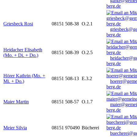
garke@gemei
berg.de
Griesbeck Rosi
08151 508-38
O.2.1
griesbeck@g
berg.de
Heidacher Elisabeth
08151 508-39
O.2.5
(Mo. + Di. + Do.)
heidacher@g
berg.de
Hörer Kathrin (Mo. +
08151 508-13
E.3.2
Mi. + Do.)
hoerer@geme
berg.de
Maier Martin
08151 508-57
O.1.7
maier@gemei
berg.de
Meier Silvia
08151 970490
Bücherei
buecherei@g