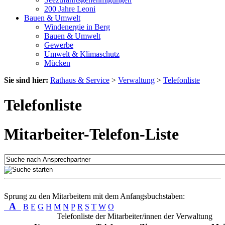
200 Jahre Leoni
Bauen & Umwelt
Windenergie in Berg
Bauen & Umwelt
Gewerbe
Umwelt & Klimaschutz
Mücken
Sie sind hier:
Rathaus & Service
>
Verwaltung
>
Telefonliste
Telefonliste
Mitarbeiter-Telefon-Liste
Sprung zu den Mitarbeitern mit dem Anfangsbuchstaben:
A
B
E
G
H
M
N
P
R
S
T
W
O
Telefonliste der Mitarbeiter/innen der Verwaltung