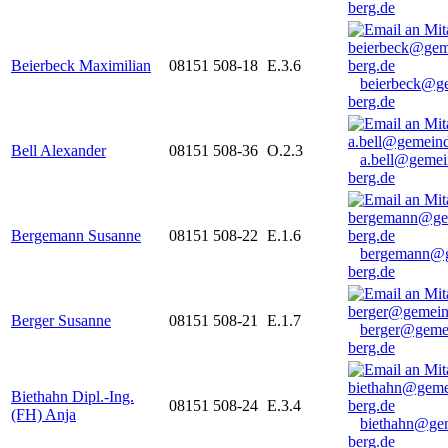
berg.de
Beierbeck Maximilian
08151 508-18
E.3.6
beierbeck@g
berg.de
Bell Alexander
08151 508-36
O.2.3
a.bell@gemei
berg.de
Bergemann Susanne
08151 508-22
E.1.6
bergemann@g
berg.de
Berger Susanne
08151 508-21
E.1.7
berger@geme
berg.de
Biethahn Dipl.-Ing.
08151 508-24
E.3.4
(FH) Anja
biethahn@ge
berg.de