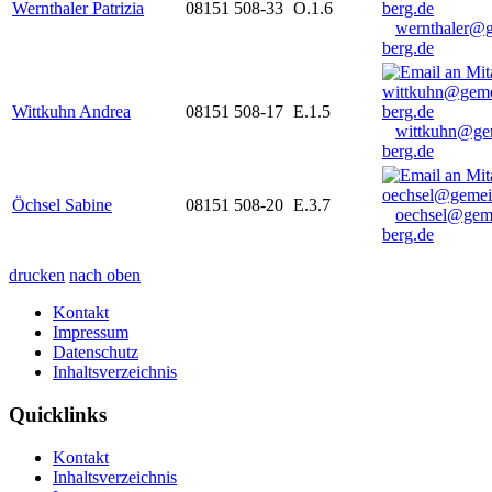
Wernthaler Patrizia
08151 508-33
O.1.6
wernthaler@
berg.de
Wittkuhn Andrea
08151 508-17
E.1.5
wittkuhn@ge
berg.de
Öchsel Sabine
08151 508-20
E.3.7
oechsel@gem
berg.de
drucken
nach oben
Kontakt
Impressum
Datenschutz
Inhaltsverzeichnis
Quicklinks
Kontakt
Inhaltsverzeichnis