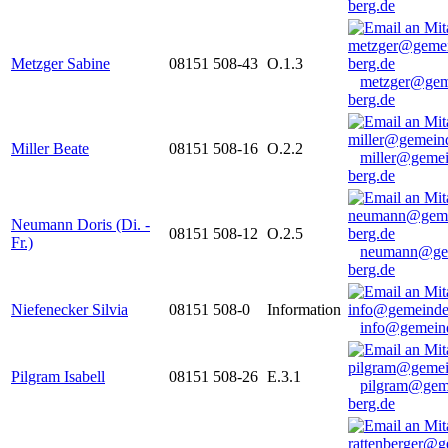
berg.de
Metzger Sabine
08151 508-43
O.1.3
metzger@gem
berg.de
Miller Beate
08151 508-16
O.2.2
miller@gemei
berg.de
Neumann Doris (Di. -
08151 508-12
O.2.5
Fr.)
neumann@ge
berg.de
Niefenecker Silvia
08151 508-0
Information
info@gemeind
Pilgram Isabell
08151 508-26
E.3.1
pilgram@gem
berg.de