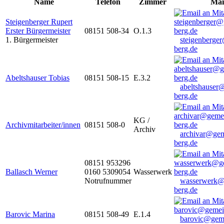
Name
Telefon
Zimmer
Mai
Steigenberger Rupert
Erster Bürgermeister
08151 508-34
O.1.3
1. Bürgermeister
steigenberge
berg.de
Abeltshauser Tobias
08151 508-15
E.3.2
abeltshauser
berg.de
KG /
Archivmitarbeiter/innen
08151 508-0
Archiv
archivar@gem
berg.de
08151 953296
Ballasch Werner
0160 5309054
Wasserwerk
Notrufnummer
wasserwerk@
berg.de
Barovic Marina
08151 508-49
E.1.4
barovic@gem