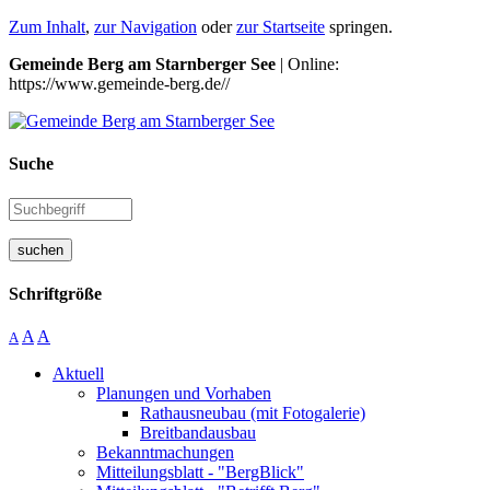
Zum Inhalt
,
zur Navigation
oder
zur Startseite
springen.
Gemeinde Berg am Starnberger See
| Online:
https://www.gemeinde-berg.de//
Suche
suchen
Schriftgröße
A
A
A
Aktuell
Planungen und Vorhaben
Rathausneubau (mit Fotogalerie)
Breitbandausbau
Bekanntmachungen
Mitteilungsblatt - "BergBlick"