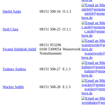
Stiefel Anita
08151 508-34
O.1.3
stiefel@geme
berg.de
Stoll Clara
08151 508-25
O.1.1
c.stoll@geme
berg.de
08151 953296
Swami Akhilesh Akhil
0160 5309054
Wasserwerk
Notrufnummer
wasserwerk@
berg.de
Tralmer Andrea
08151 508-27
E.1.3
tralmer@gem
berg.de
Wacker Judith
08151 508-28
E.1.3
wacker@geme
berg.de