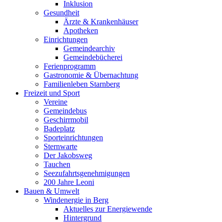
Inklusion
Gesundheit
Ärzte & Krankenhäuser
Apotheken
Einrichtungen
Gemeindearchiv
Gemeindebücherei
Ferienprogramm
Gastronomie & Übernachtung
Familienleben Starnberg
Freizeit und Sport
Vereine
Gemeindebus
Geschirrmobil
Badeplatz
Sporteinrichtungen
Sternwarte
Der Jakobsweg
Tauchen
Seezufahrtsgenehmigungen
200 Jahre Leoni
Bauen & Umwelt
Windenergie in Berg
Aktuelles zur Energiewende
Hintergrund