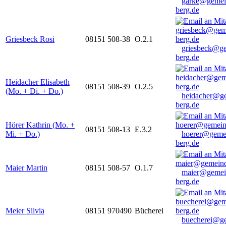
garke@gemei
berg.de
Griesbeck Rosi
08151 508-38
O.2.1
griesbeck@g
berg.de
Heidacher Elisabeth
08151 508-39
O.2.5
(Mo. + Di. + Do.)
heidacher@g
berg.de
Hörer Kathrin (Mo. +
08151 508-13
E.3.2
Mi. + Do.)
hoerer@geme
berg.de
Maier Martin
08151 508-57
O.1.7
maier@gemei
berg.de
Meier Silvia
08151 970490
Bücherei
buecherei@g