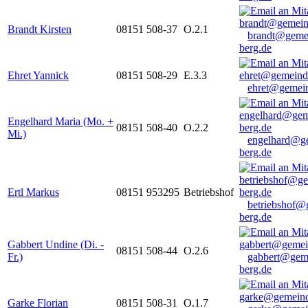
Brandt Kirsten
08151 508-37
O.2.1
brandt@geme
berg.de
Ehret Yannick
08151 508-29
E.3.3
ehret@gemein
Engelhard Maria (Mo. +
08151 508-40
O.2.2
Mi.)
engelhard@g
berg.de
Ertl Markus
08151 953295
Betriebshof
betriebshof@
berg.de
Gabbert Undine (Di. -
08151 508-44
O.2.6
Fr.)
gabbert@gem
berg.de
Garke Florian
08151 508-31
O.1.7