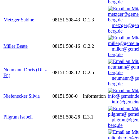
berg.de
Metzger Sabine
08151 508-43
O.1.3
metzger@gem
berg.de
Miller Beate
08151 508-16
O.2.2
miller@gemei
berg.de
Neumann Doris (Di. -
08151 508-12
O.2.5
Fr.)
neumann@ge
berg.de
Niefenecker Silvia
08151 508-0
Information
info@gemeind
Pilgram Isabell
08151 508-26
E.3.1
pilgram@gem
berg.de