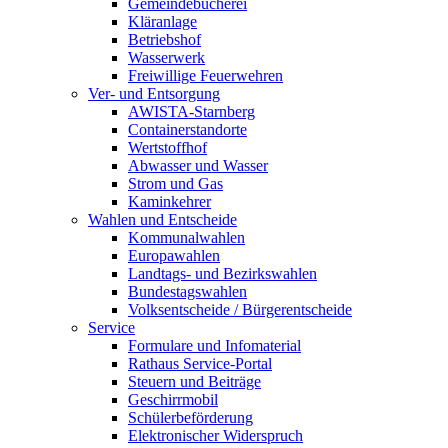
Gemeindebücherei
Kläranlage
Betriebshof
Wasserwerk
Freiwillige Feuerwehren
Ver- und Entsorgung
AWISTA-Starnberg
Containerstandorte
Wertstoffhof
Abwasser und Wasser
Strom und Gas
Kaminkehrer
Wahlen und Entscheide
Kommunalwahlen
Europawahlen
Landtags- und Bezirkswahlen
Bundestagswahlen
Volksentscheide / Bürgerentscheide
Service
Formulare und Infomaterial
Rathaus Service-Portal
Steuern und Beiträge
Geschirrmobil
Schülerbeförderung
Elektronischer Widerspruch