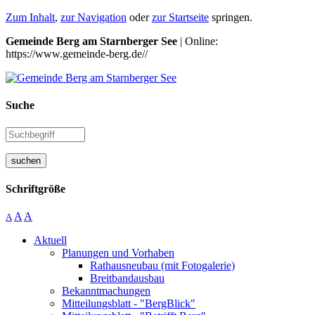
Zum Inhalt
,
zur Navigation
oder
zur Startseite
springen.
Gemeinde Berg am Starnberger See
| Online:
https://www.gemeinde-berg.de//
Suche
suchen
Schriftgröße
A
A
A
Aktuell
Planungen und Vorhaben
Rathausneubau (mit Fotogalerie)
Breitbandausbau
Bekanntmachungen
Mitteilungsblatt - "BergBlick"