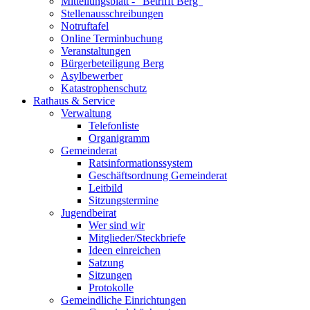
Mitteilungsblatt - "Betrifft Berg"
Stellenausschreibungen
Notruftafel
Online Terminbuchung
Veranstaltungen
Bürgerbeteiligung Berg
Asylbewerber
Katastrophenschutz
Rathaus & Service
Verwaltung
Telefonliste
Organigramm
Gemeinderat
Ratsinformationssystem
Geschäftsordnung Gemeinderat
Leitbild
Sitzungstermine
Jugendbeirat
Wer sind wir
Mitglieder/Steckbriefe
Ideen einreichen
Satzung
Sitzungen
Protokolle
Gemeindliche Einrichtungen