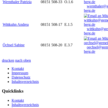
Wernthaler Patrizia
08151 508-33
O.1.6
wernthaler@
berg.de
Wittkuhn Andrea
08151 508-17
E.1.5
wittkuhn@ge
berg.de
Öchsel Sabine
08151 508-20
E.3.7
oechsel@gem
berg.de
drucken
nach oben
Kontakt
Impressum
Datenschutz
Inhaltsverzeichnis
Quicklinks
Kontakt
Inhaltsverzeichnis