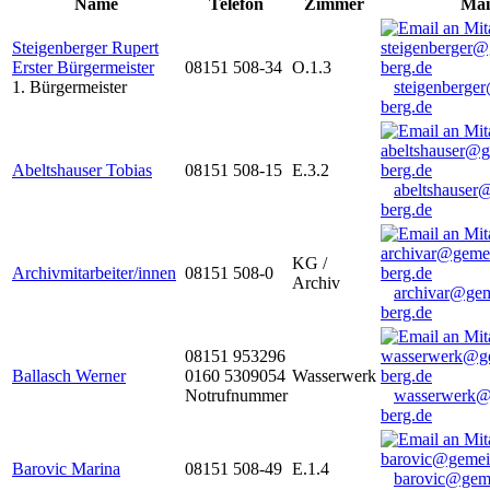
Name
Telefon
Zimmer
Mai
Steigenberger Rupert
Erster Bürgermeister
08151 508-34
O.1.3
1. Bürgermeister
steigenberge
berg.de
Abeltshauser Tobias
08151 508-15
E.3.2
abeltshauser
berg.de
KG /
Archivmitarbeiter/innen
08151 508-0
Archiv
archivar@gem
berg.de
08151 953296
Ballasch Werner
0160 5309054
Wasserwerk
Notrufnummer
wasserwerk@
berg.de
Barovic Marina
08151 508-49
E.1.4
barovic@gem