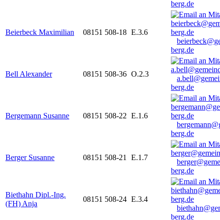
berg.de
Beierbeck Maximilian
08151 508-18
E.3.6
beierbeck@g
berg.de
Bell Alexander
08151 508-36
O.2.3
a.bell@gemei
berg.de
Bergemann Susanne
08151 508-22
E.1.6
bergemann@g
berg.de
Berger Susanne
08151 508-21
E.1.7
berger@geme
berg.de
Biethahn Dipl.-Ing.
08151 508-24
E.3.4
(FH) Anja
biethahn@ge
berg.de