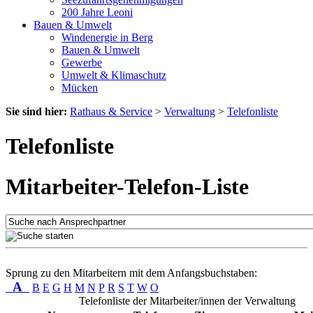
200 Jahre Leoni
Bauen & Umwelt
Windenergie in Berg
Bauen & Umwelt
Gewerbe
Umwelt & Klimaschutz
Mücken
Sie sind hier:
Rathaus & Service
>
Verwaltung
>
Telefonliste
Telefonliste
Mitarbeiter-Telefon-Liste
Sprung zu den Mitarbeitern mit dem Anfangsbuchstaben:
A
B
E
G
H
M
N
P
R
S
T
W
O
Telefonliste der Mitarbeiter/innen der Verwaltung