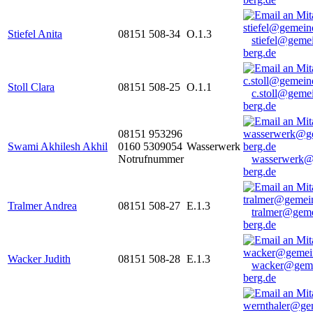
Stiefel Anita
08151 508-34
O.1.3
stiefel@geme
berg.de
Stoll Clara
08151 508-25
O.1.1
c.stoll@geme
berg.de
08151 953296
Swami Akhilesh Akhil
0160 5309054
Wasserwerk
Notrufnummer
wasserwerk@
berg.de
Tralmer Andrea
08151 508-27
E.1.3
tralmer@gem
berg.de
Wacker Judith
08151 508-28
E.1.3
wacker@geme
berg.de