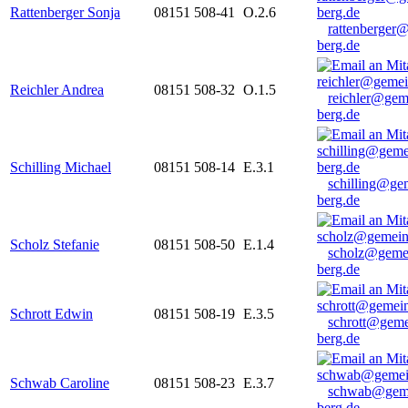
Rattenberger Sonja
08151 508-41
O.2.6
rattenberger
berg.de
Reichler Andrea
08151 508-32
O.1.5
reichler@gem
berg.de
Schilling Michael
08151 508-14
E.3.1
schilling@ge
berg.de
Scholz Stefanie
08151 508-50
E.1.4
scholz@geme
berg.de
Schrott Edwin
08151 508-19
E.3.5
schrott@geme
berg.de
Schwab Caroline
08151 508-23
E.3.7
schwab@gem
berg.de