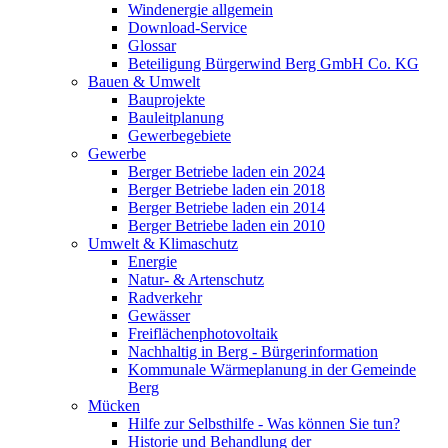
Windenergie allgemein
Download-Service
Glossar
Beteiligung Bürgerwind Berg GmbH Co. KG
Bauen & Umwelt
Bauprojekte
Bauleitplanung
Gewerbegebiete
Gewerbe
Berger Betriebe laden ein 2024
Berger Betriebe laden ein 2018
Berger Betriebe laden ein 2014
Berger Betriebe laden ein 2010
Umwelt & Klimaschutz
Energie
Natur- & Artenschutz
Radverkehr
Gewässer
Freiflächenphotovoltaik
Nachhaltig in Berg - Bürgerinformation
Kommunale Wärmeplanung in der Gemeinde
Berg
Mücken
Hilfe zur Selbsthilfe - Was können Sie tun?
Historie und Behandlung der