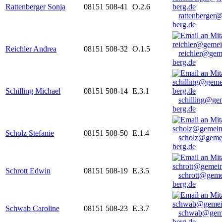
Rattenberger Sonja
08151 508-41
O.2.6
rattenberger
berg.de
Reichler Andrea
08151 508-32
O.1.5
reichler@gem
berg.de
Schilling Michael
08151 508-14
E.3.1
schilling@ge
berg.de
Scholz Stefanie
08151 508-50
E.1.4
scholz@geme
berg.de
Schrott Edwin
08151 508-19
E.3.5
schrott@geme
berg.de
Schwab Caroline
08151 508-23
E.3.7
schwab@gem
berg.de