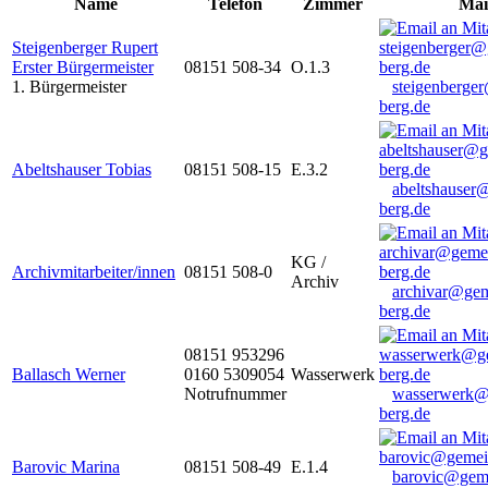
Name
Telefon
Zimmer
Mai
Steigenberger Rupert
Erster Bürgermeister
08151 508-34
O.1.3
1. Bürgermeister
steigenberge
berg.de
Abeltshauser Tobias
08151 508-15
E.3.2
abeltshauser
berg.de
KG /
Archivmitarbeiter/innen
08151 508-0
Archiv
archivar@gem
berg.de
08151 953296
Ballasch Werner
0160 5309054
Wasserwerk
Notrufnummer
wasserwerk@
berg.de
Barovic Marina
08151 508-49
E.1.4
barovic@gem