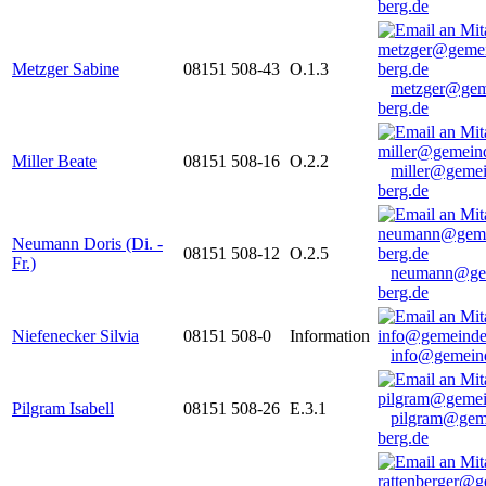
berg.de
Metzger Sabine
08151 508-43
O.1.3
metzger@gem
berg.de
Miller Beate
08151 508-16
O.2.2
miller@gemei
berg.de
Neumann Doris (Di. -
08151 508-12
O.2.5
Fr.)
neumann@ge
berg.de
Niefenecker Silvia
08151 508-0
Information
info@gemeind
Pilgram Isabell
08151 508-26
E.3.1
pilgram@gem
berg.de