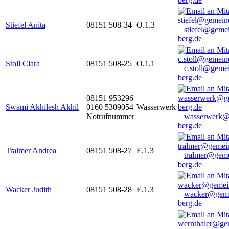
Stiefel Anita
08151 508-34
O.1.3
stiefel@geme
berg.de
Stoll Clara
08151 508-25
O.1.1
c.stoll@geme
berg.de
08151 953296
Swami Akhilesh Akhil
0160 5309054
Wasserwerk
Notrufnummer
wasserwerk@
berg.de
Tralmer Andrea
08151 508-27
E.1.3
tralmer@gem
berg.de
Wacker Judith
08151 508-28
E.1.3
wacker@geme
berg.de