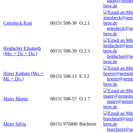
garke@gemei
berg.de
Griesbeck Rosi
08151 508-38
O.2.1
griesbeck@g
berg.de
Heidacher Elisabeth
08151 508-39
O.2.5
(Mo. + Di. + Do.)
heidacher@g
berg.de
Hörer Kathrin (Mo. +
08151 508-13
E.3.2
Mi. + Do.)
hoerer@geme
berg.de
Maier Martin
08151 508-57
O.1.7
maier@gemei
berg.de
Meier Silvia
08151 970490
Bücherei
buecherei@g