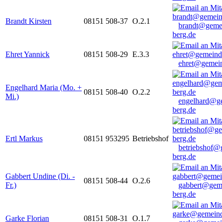
Brandt Kirsten
08151 508-37
O.2.1
brandt@geme
berg.de
Ehret Yannick
08151 508-29
E.3.3
ehret@gemein
Engelhard Maria (Mo. +
08151 508-40
O.2.2
Mi.)
engelhard@g
berg.de
Ertl Markus
08151 953295
Betriebshof
betriebshof@
berg.de
Gabbert Undine (Di. -
08151 508-44
O.2.6
Fr.)
gabbert@gem
berg.de
Garke Florian
08151 508-31
O.1.7