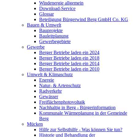
Windenergie allgemein
Download-Service
Glossar
Beteiligung Bürgerwind Berg GmbH Co. KG
Bauen & Umwelt
Bauprojekte
Bauleitplanung
Gewerbegebiete
Gewerbe
Berger Betriebe laden ein 2024
Berger Betriebe laden ein 2018
Berger Betriebe laden ein 2014
Berger Betriebe laden ein 2010
Umwelt & Klimaschutz
Energie
Natur- & Artenschutz
Radverkehr
Gewässer
Freiflächenphotovoltaik
Nachhaltig in Berg - Bürgerinformation
Kommunale Wärmeplanung in der Gemeinde
Berg
Mücken
Hilfe zur Selbsthilfe - Was können Sie tun?
Historie und Behandlung der