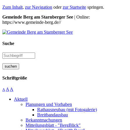
Zum Inhalt
,
zur Navigation
oder
zur Startseite
springen.
Gemeinde Berg am Starnberger See
| Online:
https://www.gemeinde-berg.de//
Suche
suchen
Schriftgröße
A
A
A
Aktuell
Planungen und Vorhaben
Rathausneubau (mit Fotogalerie)
Breitbandausbau
Bekanntmachungen
Mitteilungsblatt - "BergBlick"