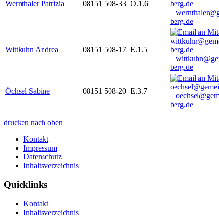
Wernthaler Patrizia
08151 508-33
O.1.6
wernthaler@
berg.de
Wittkuhn Andrea
08151 508-17
E.1.5
wittkuhn@ge
berg.de
Öchsel Sabine
08151 508-20
E.3.7
oechsel@gem
berg.de
drucken
nach oben
Kontakt
Impressum
Datenschutz
Inhaltsverzeichnis
Quicklinks
Kontakt
Inhaltsverzeichnis