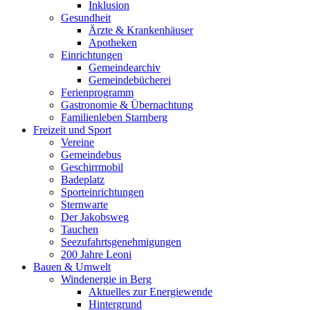
Inklusion
Gesundheit
Ärzte & Krankenhäuser
Apotheken
Einrichtungen
Gemeindearchiv
Gemeindebücherei
Ferienprogramm
Gastronomie & Übernachtung
Familienleben Starnberg
Freizeit und Sport
Vereine
Gemeindebus
Geschirrmobil
Badeplatz
Sporteinrichtungen
Sternwarte
Der Jakobsweg
Tauchen
Seezufahrtsgenehmigungen
200 Jahre Leoni
Bauen & Umwelt
Windenergie in Berg
Aktuelles zur Energiewende
Hintergrund