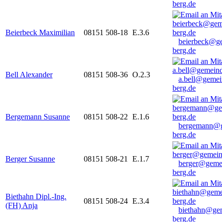
berg.de
Beierbeck Maximilian
08151 508-18
E.3.6
beierbeck@g
berg.de
Bell Alexander
08151 508-36
O.2.3
a.bell@gemei
berg.de
Bergemann Susanne
08151 508-22
E.1.6
bergemann@g
berg.de
Berger Susanne
08151 508-21
E.1.7
berger@geme
berg.de
Biethahn Dipl.-Ing.
08151 508-24
E.3.4
(FH) Anja
biethahn@ge
berg.de