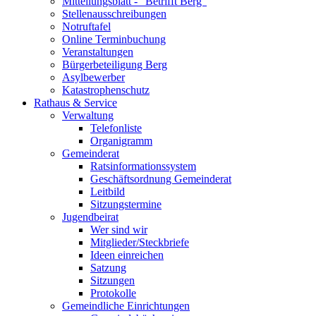
Mitteilungsblatt - "Betrifft Berg"
Stellenausschreibungen
Notruftafel
Online Terminbuchung
Veranstaltungen
Bürgerbeteiligung Berg
Asylbewerber
Katastrophenschutz
Rathaus & Service
Verwaltung
Telefonliste
Organigramm
Gemeinderat
Ratsinformationssystem
Geschäftsordnung Gemeinderat
Leitbild
Sitzungstermine
Jugendbeirat
Wer sind wir
Mitglieder/Steckbriefe
Ideen einreichen
Satzung
Sitzungen
Protokolle
Gemeindliche Einrichtungen