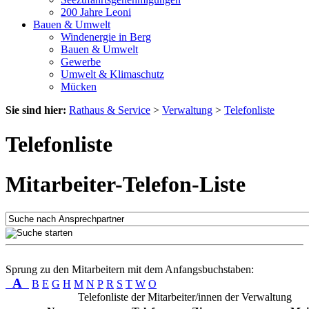
200 Jahre Leoni
Bauen & Umwelt
Windenergie in Berg
Bauen & Umwelt
Gewerbe
Umwelt & Klimaschutz
Mücken
Sie sind hier:
Rathaus & Service
>
Verwaltung
>
Telefonliste
Telefonliste
Mitarbeiter-Telefon-Liste
Sprung zu den Mitarbeitern mit dem Anfangsbuchstaben:
A
B
E
G
H
M
N
P
R
S
T
W
O
Telefonliste der Mitarbeiter/innen der Verwaltung