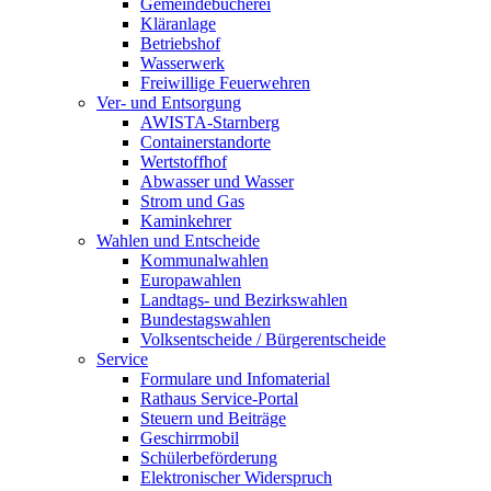
Gemeindebücherei
Kläranlage
Betriebshof
Wasserwerk
Freiwillige Feuerwehren
Ver- und Entsorgung
AWISTA-Starnberg
Containerstandorte
Wertstoffhof
Abwasser und Wasser
Strom und Gas
Kaminkehrer
Wahlen und Entscheide
Kommunalwahlen
Europawahlen
Landtags- und Bezirkswahlen
Bundestagswahlen
Volksentscheide / Bürgerentscheide
Service
Formulare und Infomaterial
Rathaus Service-Portal
Steuern und Beiträge
Geschirrmobil
Schülerbeförderung
Elektronischer Widerspruch