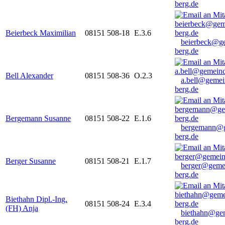
berg.de
Beierbeck Maximilian
08151 508-18
E.3.6
beierbeck@g
berg.de
Bell Alexander
08151 508-36
O.2.3
a.bell@gemei
berg.de
Bergemann Susanne
08151 508-22
E.1.6
bergemann@g
berg.de
Berger Susanne
08151 508-21
E.1.7
berger@geme
berg.de
Biethahn Dipl.-Ing.
08151 508-24
E.3.4
(FH) Anja
biethahn@ge
berg.de