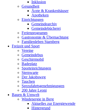
Inklusion
Gesundheit
Ärzte & Krankenhäuser
Apotheken
Einrichtungen
Gemeindearchiv
Gemeindebücherei
Ferienprogramm
Gastronomie & Übernachtung
Familienleben Starnberg
Freizeit und Sport
Vereine
Gemeindebus
Geschirrmobil
Badeplatz
Sporteinrichtungen
Sternwarte
Der Jakobsweg
Tauchen
Seezufahrtsgenehmigungen
200 Jahre Leoni
Bauen & Umwelt
Windenergie in Berg
Aktuelles zur Energiewende
Hintergrund