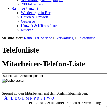
200 Jahre Leoni
Bauen & Umwelt
Windenergie in Berg
Bauen & Umwelt
Gewerbe
Umwelt & Klimaschutz
Mücken
Sie sind hier:
Rathaus & Service
>
Verwaltung
>
Telefonliste
Telefonliste
Mitarbeiter-Telefon-Liste
Sprung zu den Mitarbeitern mit dem Anfangsbuchstaben:
A
B
E
G
H
M
N
P
R
S
T
W
O
Telefonliste der Mitarbeiter/innen der Verwaltung