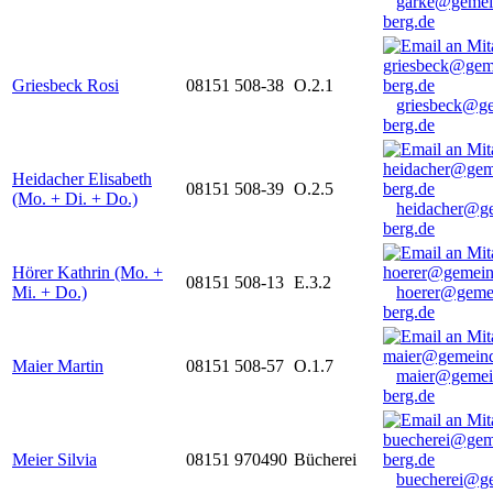
garke@gemei
berg.de
Griesbeck Rosi
08151 508-38
O.2.1
griesbeck@g
berg.de
Heidacher Elisabeth
08151 508-39
O.2.5
(Mo. + Di. + Do.)
heidacher@g
berg.de
Hörer Kathrin (Mo. +
08151 508-13
E.3.2
Mi. + Do.)
hoerer@geme
berg.de
Maier Martin
08151 508-57
O.1.7
maier@gemei
berg.de
Meier Silvia
08151 970490
Bücherei
buecherei@g