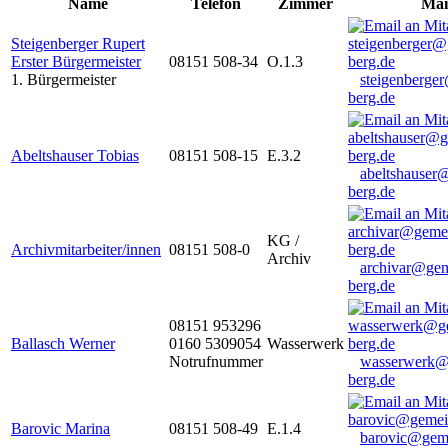
Name
Telefon
Zimmer
Mai
Steigenberger Rupert
Erster Bürgermeister
08151 508-34
O.1.3
1. Bürgermeister
steigenberge
berg.de
Abeltshauser Tobias
08151 508-15
E.3.2
abeltshauser
berg.de
KG /
Archivmitarbeiter/innen
08151 508-0
Archiv
archivar@gem
berg.de
08151 953296
Ballasch Werner
0160 5309054
Wasserwerk
Notrufnummer
wasserwerk@
berg.de
Barovic Marina
08151 508-49
E.1.4
barovic@gem