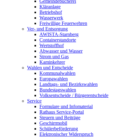
Gemeindebücherei
Kläranlage
Betriebshof
Wasserwerk
Freiwillige Feuerwehren
Ver- und Entsorgung
AWISTA-Starnberg
Containerstandorte
Wertstoffhof
Abwasser und Wasser
Strom und Gas
Kaminkehrer
Wahlen und Entscheide
Kommunalwahlen
Europawahlen
Landtags- und Bezirkswahlen
Bundestagswahlen
Volksentscheide / Bürgerentscheide
Service
Formulare und Infomaterial
Rathaus Service-Portal
Steuern und Beiträge
Geschirrmobil
Schülerbeförderung
Elektronischer Widerspruch