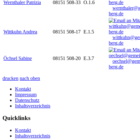
Wernthaler Patrizia
08151 508-33
O.1.6
wernthaler@
berg.de
Wittkuhn Andrea
08151 508-17
E.1.5
wittkuhn@ge
berg.de
Öchsel Sabine
08151 508-20
E.3.7
oechsel@gem
berg.de
drucken
nach oben
Kontakt
Impressum
Datenschutz
Inhaltsverzeichnis
Quicklinks
Kontakt
Inhaltsverzeichnis