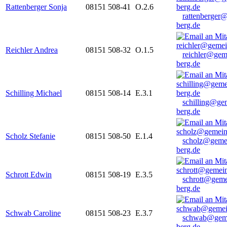
Rattenberger Sonja
08151 508-41
O.2.6
rattenberger
berg.de
Reichler Andrea
08151 508-32
O.1.5
reichler@gem
berg.de
Schilling Michael
08151 508-14
E.3.1
schilling@ge
berg.de
Scholz Stefanie
08151 508-50
E.1.4
scholz@geme
berg.de
Schrott Edwin
08151 508-19
E.3.5
schrott@geme
berg.de
Schwab Caroline
08151 508-23
E.3.7
schwab@gem
berg.de