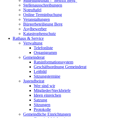
Mitteilungsblatt - "Betrifft Berg"
Stellenausschreibungen
Notruftafel
Online Terminbuchung
Veranstaltungen
Bürgerbeteiligung Berg
Asylbewerber
Katastrophenschutz
Rathaus & Service
Verwaltung
Telefonliste
Organigramm
Gemeinderat
Ratsinformationssystem
Geschäftsordnung Gemeinderat
Leitbild
Sitzungstermine
Jugendbeirat
Wer sind wir
Mitglieder/Steckbriefe
Ideen einreichen
Satzung
Sitzungen
Protokolle
Gemeindliche Einrichtungen