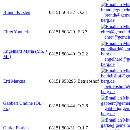
Brandt Kirsten
08151 508-37
O.2.1
brandt@geme
berg.de
Ehret Yannick
08151 508-29
E.3.3
ehret@gemein
Engelhard Maria (Mo. +
08151 508-40
O.2.2
Mi.)
engelhard@g
berg.de
Ertl Markus
08151 953295
Betriebshof
betriebshof@
berg.de
Gabbert Undine (Di. -
08151 508-44
O.2.6
Fr.)
gabbert@gem
berg.de
Garke Florian
08151 508-31
O.1.7