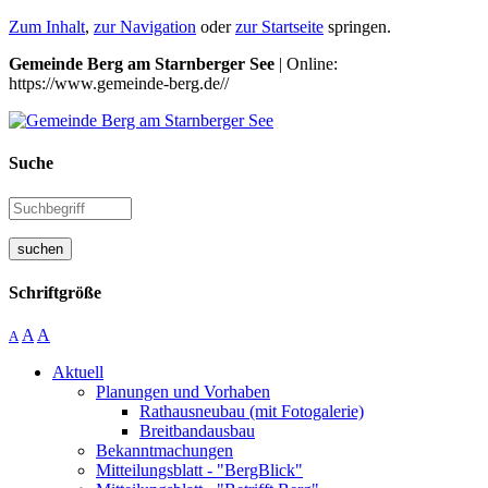
Zum Inhalt
,
zur Navigation
oder
zur Startseite
springen.
Gemeinde Berg am Starnberger See
| Online:
https://www.gemeinde-berg.de//
Suche
suchen
Schriftgröße
A
A
A
Aktuell
Planungen und Vorhaben
Rathausneubau (mit Fotogalerie)
Breitbandausbau
Bekanntmachungen
Mitteilungsblatt - "BergBlick"