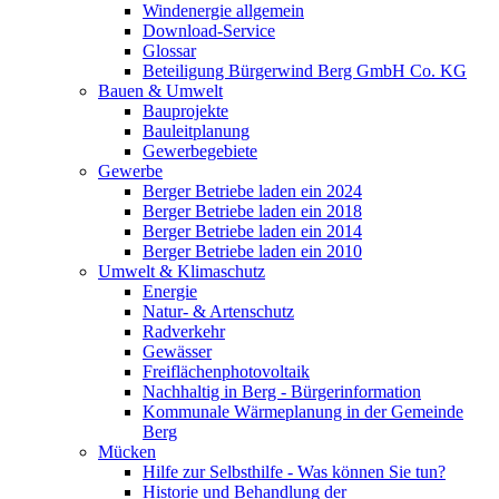
Windenergie allgemein
Download-Service
Glossar
Beteiligung Bürgerwind Berg GmbH Co. KG
Bauen & Umwelt
Bauprojekte
Bauleitplanung
Gewerbegebiete
Gewerbe
Berger Betriebe laden ein 2024
Berger Betriebe laden ein 2018
Berger Betriebe laden ein 2014
Berger Betriebe laden ein 2010
Umwelt & Klimaschutz
Energie
Natur- & Artenschutz
Radverkehr
Gewässer
Freiflächenphotovoltaik
Nachhaltig in Berg - Bürgerinformation
Kommunale Wärmeplanung in der Gemeinde
Berg
Mücken
Hilfe zur Selbsthilfe - Was können Sie tun?
Historie und Behandlung der