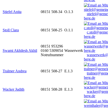
Stiefel Anita
08151 508-34
O.1.3
stiefel@geme
berg.de
Stoll Clara
08151 508-25
O.1.1
c.stoll@geme
berg.de
08151 953296
Swami Akhilesh Akhil
0160 5309054
Wasserwerk
Notrufnummer
wasserwerk@
berg.de
Tralmer Andrea
08151 508-27
E.1.3
tralmer@gem
berg.de
Wacker Judith
08151 508-28
E.1.3
wacker@geme
berg.de