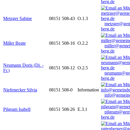
berg.de
Metzger Sabine
08151 508-43
O.1.3
metzger@gem
berg.de
Miller Beate
08151 508-16
O.2.2
miller@gemei
berg.de
Neumann Doris (Di. -
08151 508-12
O.2.5
Fr.)
neumann@ge
berg.de
Niefenecker Silvia
08151 508-0
Information
info@gemeind
Pilgram Isabell
08151 508-26
E.3.1
pilgram@gem
berg.de