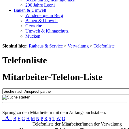
200 Jahre Leoni
Bauen & Umwelt
Windenergie in Berg
Bauen & Umwelt
Gewerbe
Umwelt & Klimaschutz
Mücken
Sie sind hier:
Rathaus & Service
>
Verwaltung
>
Telefonliste
Telefonliste
Mitarbeiter-Telefon-Liste
Sprung zu den Mitarbeitern mit dem Anfangsbuchstaben:
A
B
E
G
H
M
N
P
R
S
T
W
O
Telefonliste der Mitarbeiter/innen der Verwaltung