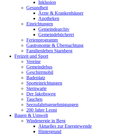
Inklusion
Gesundheit
Ärzte & Krankenhäuser
Apotheken
Einrichtungen
Gemeindearchiv
Gemeindebücherei
Ferienprogramm
Gastronomie & Übernachtung
Familienleben Starnberg
Freizeit und Sport
Vereine
Gemeindebus
Geschirrmobil
Badeplatz
Sporteinrichtungen
Sternwarte
Der Jakobsweg
Tauchen
Seezufahrtsgenehmigungen
200 Jahre Leoni
Bauen & Umwelt
Windenergie in Berg
Aktuelles zur Energiewende
Hintergrund