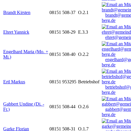
Brandt Kirsten
08151 508-37
O.2.1
brandt@geme
berg.de
Ehret Yannick
08151 508-29
E.3.3
ehret@gemein
Engelhard Maria (Mo. +
08151 508-40
O.2.2
Mi.)
engelhard@g
berg.de
Ertl Markus
08151 953295
Betriebshof
betriebshof@
berg.de
Gabbert Undine (Di. -
08151 508-44
O.2.6
Fr.)
gabbert@gem
berg.de
Garke Florian
08151 508-31
O.1.7