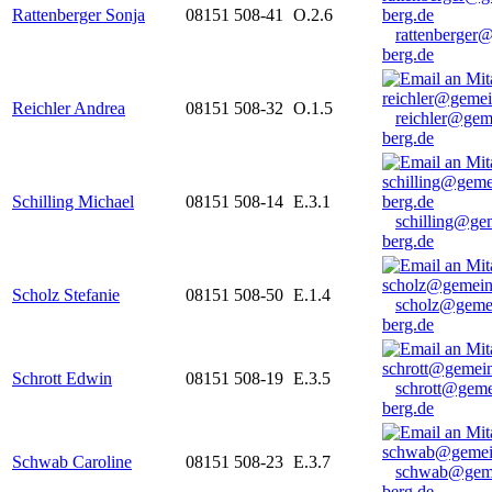
Rattenberger Sonja
08151 508-41
O.2.6
rattenberger
berg.de
Reichler Andrea
08151 508-32
O.1.5
reichler@gem
berg.de
Schilling Michael
08151 508-14
E.3.1
schilling@ge
berg.de
Scholz Stefanie
08151 508-50
E.1.4
scholz@geme
berg.de
Schrott Edwin
08151 508-19
E.3.5
schrott@geme
berg.de
Schwab Caroline
08151 508-23
E.3.7
schwab@gem
berg.de