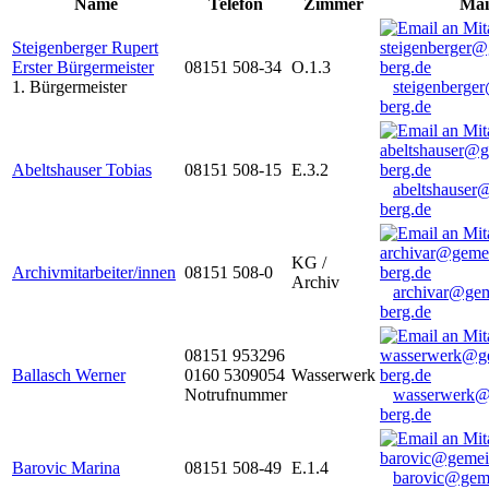
Name
Telefon
Zimmer
Mai
Steigenberger Rupert
Erster Bürgermeister
08151 508-34
O.1.3
1. Bürgermeister
steigenberge
berg.de
Abeltshauser Tobias
08151 508-15
E.3.2
abeltshauser
berg.de
KG /
Archivmitarbeiter/innen
08151 508-0
Archiv
archivar@gem
berg.de
08151 953296
Ballasch Werner
0160 5309054
Wasserwerk
Notrufnummer
wasserwerk@
berg.de
Barovic Marina
08151 508-49
E.1.4
barovic@gem