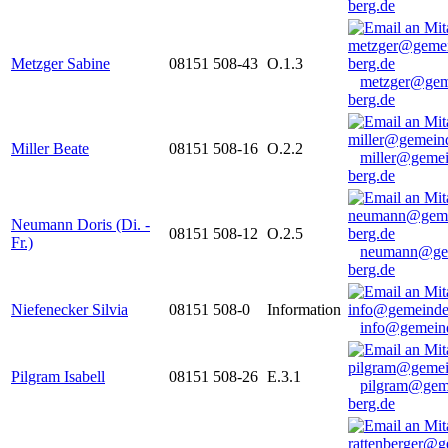
berg.de
Metzger Sabine
08151 508-43
O.1.3
metzger@gem
berg.de
Miller Beate
08151 508-16
O.2.2
miller@gemei
berg.de
Neumann Doris (Di. -
08151 508-12
O.2.5
Fr.)
neumann@ge
berg.de
Niefenecker Silvia
08151 508-0
Information
info@gemeind
Pilgram Isabell
08151 508-26
E.3.1
pilgram@gem
berg.de