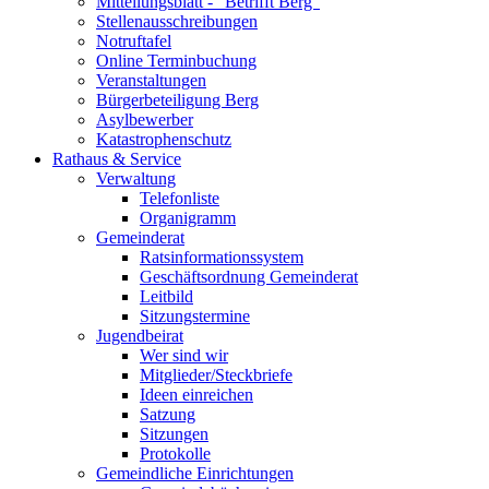
Mitteilungsblatt - "Betrifft Berg"
Stellenausschreibungen
Notruftafel
Online Terminbuchung
Veranstaltungen
Bürgerbeteiligung Berg
Asylbewerber
Katastrophenschutz
Rathaus & Service
Verwaltung
Telefonliste
Organigramm
Gemeinderat
Ratsinformationssystem
Geschäftsordnung Gemeinderat
Leitbild
Sitzungstermine
Jugendbeirat
Wer sind wir
Mitglieder/Steckbriefe
Ideen einreichen
Satzung
Sitzungen
Protokolle
Gemeindliche Einrichtungen