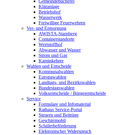
Gemeindebücherei
Kläranlage
Betriebshof
Wasserwerk
Freiwillige Feuerwehren
Ver- und Entsorgung
AWISTA-Starnberg
Containerstandorte
Wertstoffhof
Abwasser und Wasser
Strom und Gas
Kaminkehrer
Wahlen und Entscheide
Kommunalwahlen
Europawahlen
Landtags- und Bezirkswahlen
Bundestagswahlen
Volksentscheide / Bürgerentscheide
Service
Formulare und Infomaterial
Rathaus Service-Portal
Steuern und Beiträge
Geschirrmobil
Schülerbeförderung
Elektronischer Widerspruch