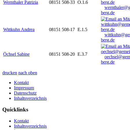
Wernthaler Patrizia
08151 508-33
O.1.6
wernthaler@
berg.de
Wittkuhn Andrea
08151 508-17
E.1.5
wittkuhn@ge
berg.de
Öchsel Sabine
08151 508-20
E.3.7
oechsel@gem
berg.de
drucken
nach oben
Kontakt
Impressum
Datenschutz
Inhaltsverzeichnis
Quicklinks
Kontakt
Inhaltsverzeichnis