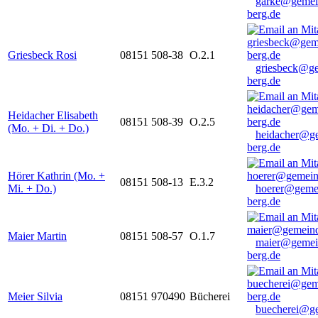
garke@gemei
berg.de
Griesbeck Rosi
08151 508-38
O.2.1
griesbeck@g
berg.de
Heidacher Elisabeth
08151 508-39
O.2.5
(Mo. + Di. + Do.)
heidacher@g
berg.de
Hörer Kathrin (Mo. +
08151 508-13
E.3.2
Mi. + Do.)
hoerer@geme
berg.de
Maier Martin
08151 508-57
O.1.7
maier@gemei
berg.de
Meier Silvia
08151 970490
Bücherei
buecherei@g