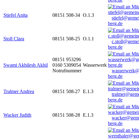
Stiefel Anita
08151 508-34
O.1.3
stiefel@geme
berg.de
Stoll Clara
08151 508-25
O.1.1
c.stoll@geme
berg.de
08151 953296
Swami Akhilesh Akhil
0160 5309054
Wasserwerk
Notrufnummer
wasserwerk@
berg.de
Tralmer Andrea
08151 508-27
E.1.3
tralmer@gem
berg.de
Wacker Judith
08151 508-28
E.1.3
wacker@geme
berg.de