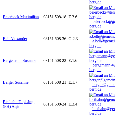
berg.de
Beierbeck Maximilian
08151 508-18
E.3.6
beierbeck@g
berg.de
Bell Alexander
08151 508-36
O.2.3
a.bell@gemei
berg.de
Bergemann Susanne
08151 508-22
E.1.6
bergemann@g
berg.de
Berger Susanne
08151 508-21
E.1.7
berger@geme
berg.de
Biethahn Dipl.-Ing.
08151 508-24
E.3.4
(FH) Anja
biethahn@ge
berg.de