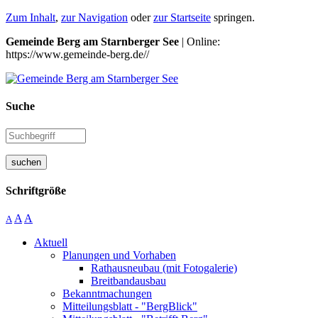
Zum Inhalt
,
zur Navigation
oder
zur Startseite
springen.
Gemeinde Berg am Starnberger See
| Online:
https://www.gemeinde-berg.de//
Suche
suchen
Schriftgröße
A
A
A
Aktuell
Planungen und Vorhaben
Rathausneubau (mit Fotogalerie)
Breitbandausbau
Bekanntmachungen
Mitteilungsblatt - "BergBlick"