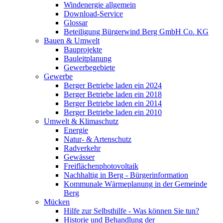
Windenergie allgemein
Download-Service
Glossar
Beteiligung Bürgerwind Berg GmbH Co. KG
Bauen & Umwelt
Bauprojekte
Bauleitplanung
Gewerbegebiete
Gewerbe
Berger Betriebe laden ein 2024
Berger Betriebe laden ein 2018
Berger Betriebe laden ein 2014
Berger Betriebe laden ein 2010
Umwelt & Klimaschutz
Energie
Natur- & Artenschutz
Radverkehr
Gewässer
Freiflächenphotovoltaik
Nachhaltig in Berg - Bürgerinformation
Kommunale Wärmeplanung in der Gemeinde
Berg
Mücken
Hilfe zur Selbsthilfe - Was können Sie tun?
Historie und Behandlung der