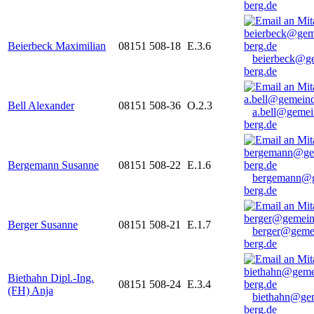
berg.de
Beierbeck Maximilian
08151 508-18
E.3.6
beierbeck@g
berg.de
Bell Alexander
08151 508-36
O.2.3
a.bell@gemei
berg.de
Bergemann Susanne
08151 508-22
E.1.6
bergemann@g
berg.de
Berger Susanne
08151 508-21
E.1.7
berger@geme
berg.de
Biethahn Dipl.-Ing.
08151 508-24
E.3.4
(FH) Anja
biethahn@ge
berg.de