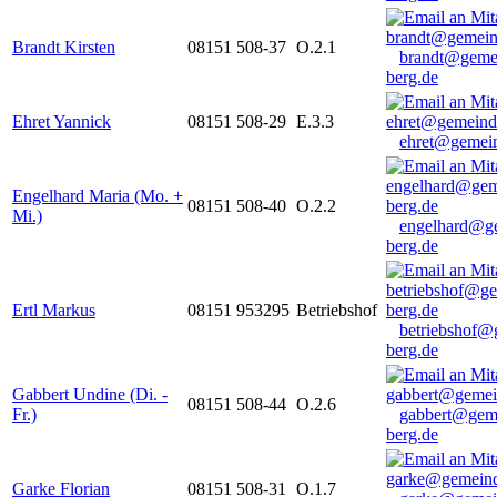
Brandt Kirsten
08151 508-37
O.2.1
brandt@geme
berg.de
Ehret Yannick
08151 508-29
E.3.3
ehret@gemein
Engelhard Maria (Mo. +
08151 508-40
O.2.2
Mi.)
engelhard@g
berg.de
Ertl Markus
08151 953295
Betriebshof
betriebshof@
berg.de
Gabbert Undine (Di. -
08151 508-44
O.2.6
Fr.)
gabbert@gem
berg.de
Garke Florian
08151 508-31
O.1.7