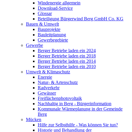
Windenergie allgemein
Download-Service
Glossar
Beteiligung Bürgerwind Berg GmbH Co. KG
Bauen & Umwelt
Bauprojekte
Bauleitplanung
Gewerbegebiete
Gewerbe
Berger Betriebe laden ein 2024
Berger Betriebe laden ein 2018
Berger Betriebe laden ein 2014
Berger Betriebe laden ein 2010
Umwelt & Klimaschutz
Energie
Natur- & Artenschutz
Radverkehr
Gewässer
Freiflächenphotovoltaik
Nachhaltig in Berg - Bürgerinformation
Kommunale Wärmeplanung in der Gemeinde
Berg
Mücken
Hilfe zur Selbsthilfe - Was können Sie tun?
Historie und Behandlung der