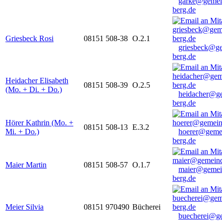
garke@gemei
berg.de
Griesbeck Rosi
08151 508-38
O.2.1
griesbeck@g
berg.de
Heidacher Elisabeth
08151 508-39
O.2.5
(Mo. + Di. + Do.)
heidacher@g
berg.de
Hörer Kathrin (Mo. +
08151 508-13
E.3.2
Mi. + Do.)
hoerer@geme
berg.de
Maier Martin
08151 508-57
O.1.7
maier@gemei
berg.de
Meier Silvia
08151 970490
Bücherei
buecherei@g