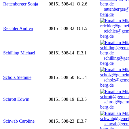
Rattenberger Sonja
08151 508-41
O.2.6
rattenberger
berg.de
Reichler Andrea
08151 508-32
O.1.5
reichler@gem
berg.de
Schilling Michael
08151 508-14
E.3.1
schilling@ge
berg.de
Scholz Stefanie
08151 508-50
E.1.4
scholz@geme
berg.de
Schrott Edwin
08151 508-19
E.3.5
schrott@geme
berg.de
Schwab Caroline
08151 508-23
E.3.7
schwab@gem
berg.de