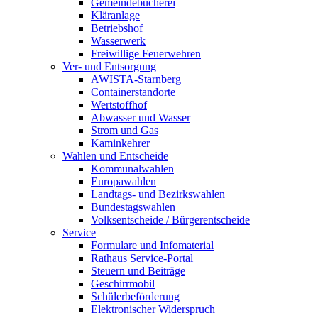
Gemeindebücherei
Kläranlage
Betriebshof
Wasserwerk
Freiwillige Feuerwehren
Ver- und Entsorgung
AWISTA-Starnberg
Containerstandorte
Wertstoffhof
Abwasser und Wasser
Strom und Gas
Kaminkehrer
Wahlen und Entscheide
Kommunalwahlen
Europawahlen
Landtags- und Bezirkswahlen
Bundestagswahlen
Volksentscheide / Bürgerentscheide
Service
Formulare und Infomaterial
Rathaus Service-Portal
Steuern und Beiträge
Geschirrmobil
Schülerbeförderung
Elektronischer Widerspruch