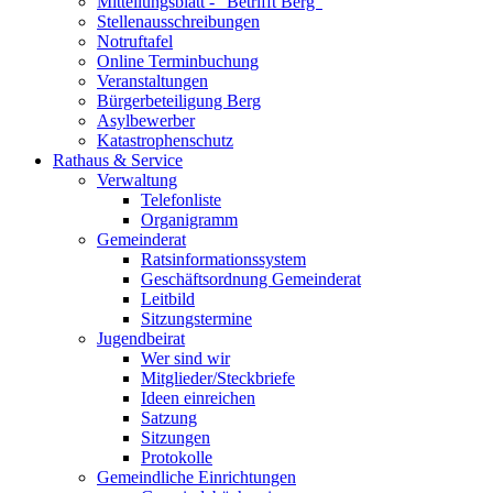
Mitteilungsblatt - "Betrifft Berg"
Stellenausschreibungen
Notruftafel
Online Terminbuchung
Veranstaltungen
Bürgerbeteiligung Berg
Asylbewerber
Katastrophenschutz
Rathaus & Service
Verwaltung
Telefonliste
Organigramm
Gemeinderat
Ratsinformationssystem
Geschäftsordnung Gemeinderat
Leitbild
Sitzungstermine
Jugendbeirat
Wer sind wir
Mitglieder/Steckbriefe
Ideen einreichen
Satzung
Sitzungen
Protokolle
Gemeindliche Einrichtungen