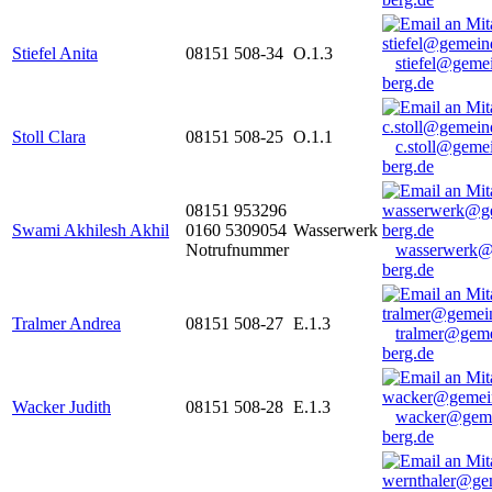
Stiefel Anita
08151 508-34
O.1.3
stiefel@geme
berg.de
Stoll Clara
08151 508-25
O.1.1
c.stoll@geme
berg.de
08151 953296
Swami Akhilesh Akhil
0160 5309054
Wasserwerk
Notrufnummer
wasserwerk@
berg.de
Tralmer Andrea
08151 508-27
E.1.3
tralmer@gem
berg.de
Wacker Judith
08151 508-28
E.1.3
wacker@geme
berg.de