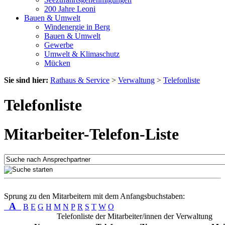
200 Jahre Leoni
Bauen & Umwelt
Windenergie in Berg
Bauen & Umwelt
Gewerbe
Umwelt & Klimaschutz
Mücken
Sie sind hier:
Rathaus & Service
>
Verwaltung
>
Telefonliste
Telefonliste
Mitarbeiter-Telefon-Liste
Sprung zu den Mitarbeitern mit dem Anfangsbuchstaben:
A
B
E
G
H
M
N
P
R
S
T
W
O
Telefonliste der Mitarbeiter/innen der Verwaltung