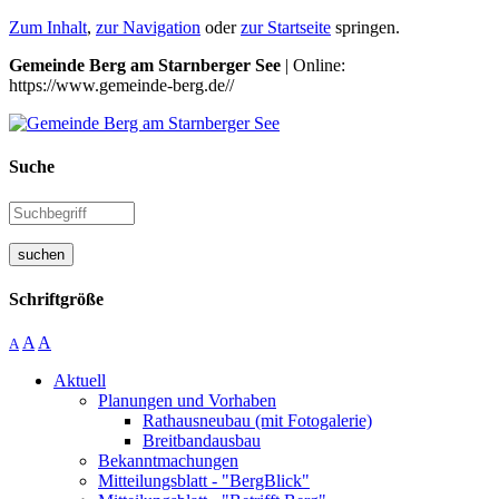
Zum Inhalt
,
zur Navigation
oder
zur Startseite
springen.
Gemeinde Berg am Starnberger See
| Online:
https://www.gemeinde-berg.de//
Suche
suchen
Schriftgröße
A
A
A
Aktuell
Planungen und Vorhaben
Rathausneubau (mit Fotogalerie)
Breitbandausbau
Bekanntmachungen
Mitteilungsblatt - "BergBlick"