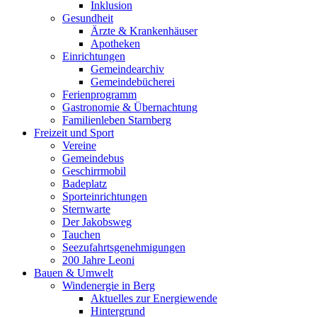
Inklusion
Gesundheit
Ärzte & Krankenhäuser
Apotheken
Einrichtungen
Gemeindearchiv
Gemeindebücherei
Ferienprogramm
Gastronomie & Übernachtung
Familienleben Starnberg
Freizeit und Sport
Vereine
Gemeindebus
Geschirrmobil
Badeplatz
Sporteinrichtungen
Sternwarte
Der Jakobsweg
Tauchen
Seezufahrtsgenehmigungen
200 Jahre Leoni
Bauen & Umwelt
Windenergie in Berg
Aktuelles zur Energiewende
Hintergrund