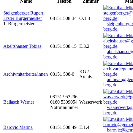
Name
Telefon
Zimmer
Mai
Steigenberger Rupert
Erster Bürgermeister
08151 508-34
O.1.3
1. Bürgermeister
steigenberge
berg.de
Abeltshauser Tobias
08151 508-15
E.3.2
abeltshauser
berg.de
KG /
Archivmitarbeiter/innen
08151 508-0
Archiv
archivar@gem
berg.de
08151 953296
Ballasch Werner
0160 5309054
Wasserwerk
Notrufnummer
wasserwerk@
berg.de
Barovic Marina
08151 508-49
E.1.4
barovic@gem