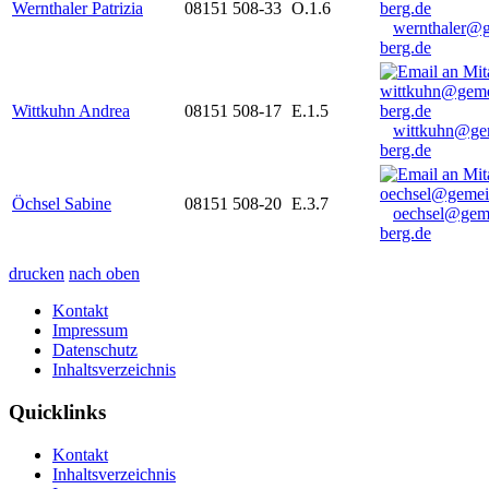
Wernthaler Patrizia
08151 508-33
O.1.6
wernthaler@
berg.de
Wittkuhn Andrea
08151 508-17
E.1.5
wittkuhn@ge
berg.de
Öchsel Sabine
08151 508-20
E.3.7
oechsel@gem
berg.de
drucken
nach oben
Kontakt
Impressum
Datenschutz
Inhaltsverzeichnis
Quicklinks
Kontakt
Inhaltsverzeichnis