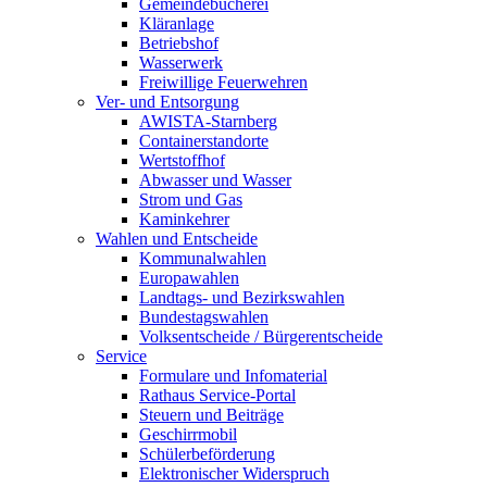
Gemeindebücherei
Kläranlage
Betriebshof
Wasserwerk
Freiwillige Feuerwehren
Ver- und Entsorgung
AWISTA-Starnberg
Containerstandorte
Wertstoffhof
Abwasser und Wasser
Strom und Gas
Kaminkehrer
Wahlen und Entscheide
Kommunalwahlen
Europawahlen
Landtags- und Bezirkswahlen
Bundestagswahlen
Volksentscheide / Bürgerentscheide
Service
Formulare und Infomaterial
Rathaus Service-Portal
Steuern und Beiträge
Geschirrmobil
Schülerbeförderung
Elektronischer Widerspruch