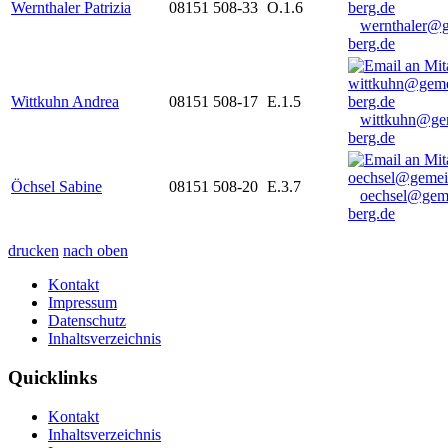
Wernthaler Patrizia
08151 508-33
O.1.6
wernthaler@
berg.de
Wittkuhn Andrea
08151 508-17
E.1.5
wittkuhn@ge
berg.de
Öchsel Sabine
08151 508-20
E.3.7
oechsel@gem
berg.de
drucken
nach oben
Kontakt
Impressum
Datenschutz
Inhaltsverzeichnis
Quicklinks
Kontakt
Inhaltsverzeichnis