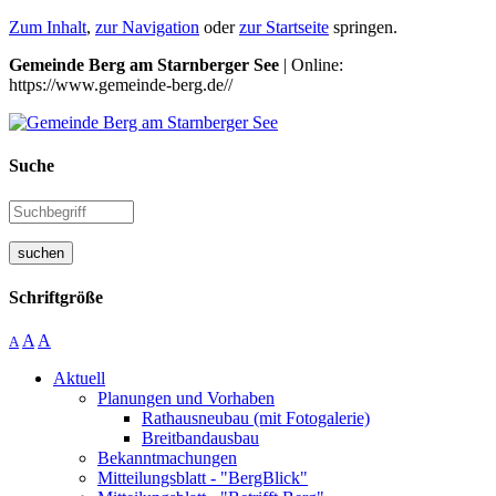
Zum Inhalt
,
zur Navigation
oder
zur Startseite
springen.
Gemeinde Berg am Starnberger See
| Online:
https://www.gemeinde-berg.de//
Suche
suchen
Schriftgröße
A
A
A
Aktuell
Planungen und Vorhaben
Rathausneubau (mit Fotogalerie)
Breitbandausbau
Bekanntmachungen
Mitteilungsblatt - "BergBlick"