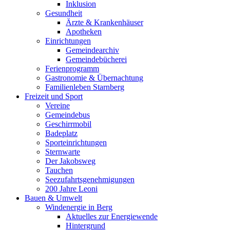
Inklusion
Gesundheit
Ärzte & Krankenhäuser
Apotheken
Einrichtungen
Gemeindearchiv
Gemeindebücherei
Ferienprogramm
Gastronomie & Übernachtung
Familienleben Starnberg
Freizeit und Sport
Vereine
Gemeindebus
Geschirrmobil
Badeplatz
Sporteinrichtungen
Sternwarte
Der Jakobsweg
Tauchen
Seezufahrtsgenehmigungen
200 Jahre Leoni
Bauen & Umwelt
Windenergie in Berg
Aktuelles zur Energiewende
Hintergrund