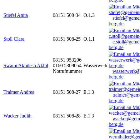
Stiefel Anita
08151 508-34
O.1.3
stiefel@geme
berg.de
Stoll Clara
08151 508-25
O.1.1
c.stoll@geme
berg.de
08151 953296
Swami Akhilesh Akhil
0160 5309054
Wasserwerk
Notrufnummer
wasserwerk@
berg.de
Tralmer Andrea
08151 508-27
E.1.3
tralmer@gem
berg.de
Wacker Judith
08151 508-28
E.1.3
wacker@geme
berg.de