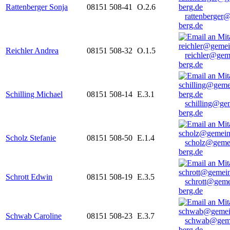
Rattenberger Sonja
08151 508-41
O.2.6
rattenberger
berg.de
Reichler Andrea
08151 508-32
O.1.5
reichler@gem
berg.de
Schilling Michael
08151 508-14
E.3.1
schilling@ge
berg.de
Scholz Stefanie
08151 508-50
E.1.4
scholz@geme
berg.de
Schrott Edwin
08151 508-19
E.3.5
schrott@geme
berg.de
Schwab Caroline
08151 508-23
E.3.7
schwab@gem
berg.de