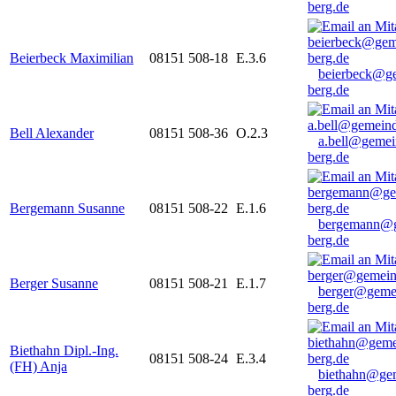
berg.de
Beierbeck Maximilian
08151 508-18
E.3.6
beierbeck@g
berg.de
Bell Alexander
08151 508-36
O.2.3
a.bell@gemei
berg.de
Bergemann Susanne
08151 508-22
E.1.6
bergemann@g
berg.de
Berger Susanne
08151 508-21
E.1.7
berger@geme
berg.de
Biethahn Dipl.-Ing.
08151 508-24
E.3.4
(FH) Anja
biethahn@ge
berg.de