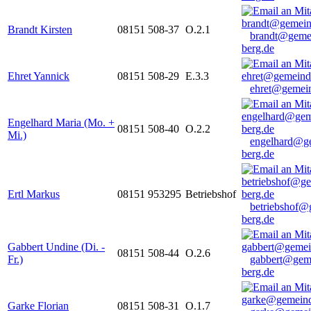
Brandt Kirsten
08151 508-37
O.2.1
brandt@geme
berg.de
Ehret Yannick
08151 508-29
E.3.3
ehret@gemein
Engelhard Maria (Mo. +
08151 508-40
O.2.2
Mi.)
engelhard@g
berg.de
Ertl Markus
08151 953295
Betriebshof
betriebshof@
berg.de
Gabbert Undine (Di. -
08151 508-44
O.2.6
Fr.)
gabbert@gem
berg.de
Garke Florian
08151 508-31
O.1.7