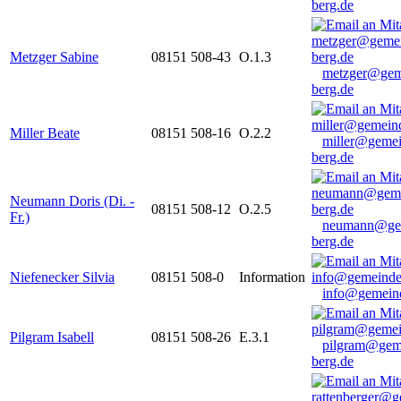
berg.de
Metzger Sabine
08151 508-43
O.1.3
metzger@gem
berg.de
Miller Beate
08151 508-16
O.2.2
miller@gemei
berg.de
Neumann Doris (Di. -
08151 508-12
O.2.5
Fr.)
neumann@ge
berg.de
Niefenecker Silvia
08151 508-0
Information
info@gemeind
Pilgram Isabell
08151 508-26
E.3.1
pilgram@gem
berg.de