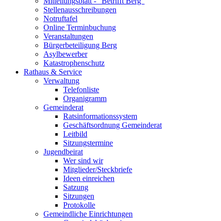
Mitteilungsblatt - "Betrifft Berg"
Stellenausschreibungen
Notruftafel
Online Terminbuchung
Veranstaltungen
Bürgerbeteiligung Berg
Asylbewerber
Katastrophenschutz
Rathaus & Service
Verwaltung
Telefonliste
Organigramm
Gemeinderat
Ratsinformationssystem
Geschäftsordnung Gemeinderat
Leitbild
Sitzungstermine
Jugendbeirat
Wer sind wir
Mitglieder/Steckbriefe
Ideen einreichen
Satzung
Sitzungen
Protokolle
Gemeindliche Einrichtungen