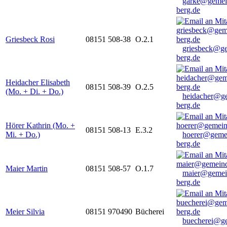
garke@gemei
berg.de
Griesbeck Rosi
08151 508-38
O.2.1
griesbeck@g
berg.de
Heidacher Elisabeth
08151 508-39
O.2.5
(Mo. + Di. + Do.)
heidacher@g
berg.de
Hörer Kathrin (Mo. +
08151 508-13
E.3.2
Mi. + Do.)
hoerer@geme
berg.de
Maier Martin
08151 508-57
O.1.7
maier@gemei
berg.de
Meier Silvia
08151 970490
Bücherei
buecherei@g