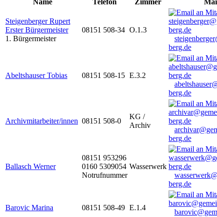
Name
Telefon
Zimmer
Mai
Steigenberger Rupert
Erster Bürgermeister
08151 508-34
O.1.3
1. Bürgermeister
steigenberge
berg.de
Abeltshauser Tobias
08151 508-15
E.3.2
abeltshauser
berg.de
KG /
Archivmitarbeiter/innen
08151 508-0
Archiv
archivar@gem
berg.de
08151 953296
Ballasch Werner
0160 5309054
Wasserwerk
Notrufnummer
wasserwerk@
berg.de
Barovic Marina
08151 508-49
E.1.4
barovic@gem