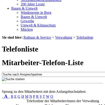
200 Jahre Leoni
Bauen & Umwelt
Windenergie in Berg
Bauen & Umwelt
Gewerbe
Umwelt & Klimaschutz
Mücken
Sie sind hier:
Rathaus & Service
>
Verwaltung
>
Telefonliste
Telefonliste
Mitarbeiter-Telefon-Liste
Sprung zu den Mitarbeitern mit dem Anfangsbuchstaben:
A
B
E
G
H
M
N
P
R
S
T
W
O
Telefonliste der Mitarbeiter/innen der Verwaltung