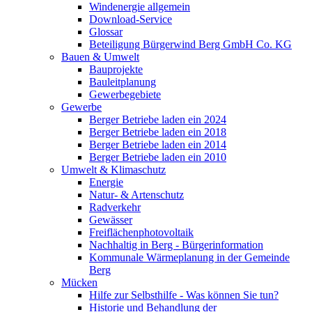
Windenergie allgemein
Download-Service
Glossar
Beteiligung Bürgerwind Berg GmbH Co. KG
Bauen & Umwelt
Bauprojekte
Bauleitplanung
Gewerbegebiete
Gewerbe
Berger Betriebe laden ein 2024
Berger Betriebe laden ein 2018
Berger Betriebe laden ein 2014
Berger Betriebe laden ein 2010
Umwelt & Klimaschutz
Energie
Natur- & Artenschutz
Radverkehr
Gewässer
Freiflächenphotovoltaik
Nachhaltig in Berg - Bürgerinformation
Kommunale Wärmeplanung in der Gemeinde
Berg
Mücken
Hilfe zur Selbsthilfe - Was können Sie tun?
Historie und Behandlung der