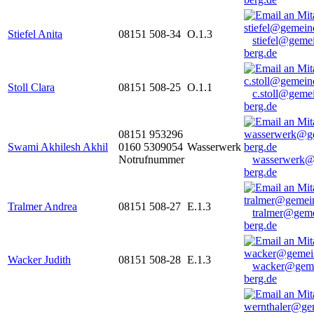
Stiefel Anita
08151 508-34
O.1.3
stiefel@geme
berg.de
Stoll Clara
08151 508-25
O.1.1
c.stoll@geme
berg.de
08151 953296
Swami Akhilesh Akhil
0160 5309054
Wasserwerk
Notrufnummer
wasserwerk@
berg.de
Tralmer Andrea
08151 508-27
E.1.3
tralmer@gem
berg.de
Wacker Judith
08151 508-28
E.1.3
wacker@geme
berg.de