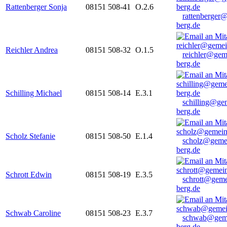
Rattenberger Sonja
08151 508-41
O.2.6
rattenberger
berg.de
Reichler Andrea
08151 508-32
O.1.5
reichler@gem
berg.de
Schilling Michael
08151 508-14
E.3.1
schilling@ge
berg.de
Scholz Stefanie
08151 508-50
E.1.4
scholz@geme
berg.de
Schrott Edwin
08151 508-19
E.3.5
schrott@geme
berg.de
Schwab Caroline
08151 508-23
E.3.7
schwab@gem
berg.de