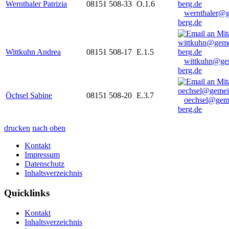
Wernthaler Patrizia
08151 508-33
O.1.6
wernthaler@
berg.de
Wittkuhn Andrea
08151 508-17
E.1.5
wittkuhn@ge
berg.de
Öchsel Sabine
08151 508-20
E.3.7
oechsel@gem
berg.de
drucken
nach oben
Kontakt
Impressum
Datenschutz
Inhaltsverzeichnis
Quicklinks
Kontakt
Inhaltsverzeichnis