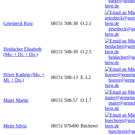
garke@gemei
berg.de
Griesbeck Rosi
08151 508-38
O.2.1
griesbeck@g
berg.de
Heidacher Elisabeth
08151 508-39
O.2.5
(Mo. + Di. + Do.)
heidacher@g
berg.de
Hörer Kathrin (Mo. +
08151 508-13
E.3.2
Mi. + Do.)
hoerer@geme
berg.de
Maier Martin
08151 508-57
O.1.7
maier@gemei
berg.de
Meier Silvia
08151 970490
Bücherei
buecherei@g