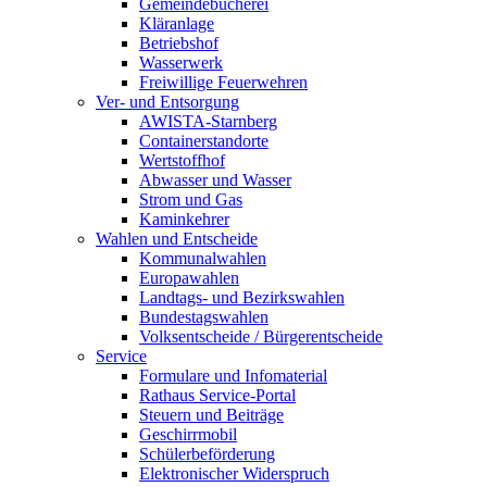
Gemeindebücherei
Kläranlage
Betriebshof
Wasserwerk
Freiwillige Feuerwehren
Ver- und Entsorgung
AWISTA-Starnberg
Containerstandorte
Wertstoffhof
Abwasser und Wasser
Strom und Gas
Kaminkehrer
Wahlen und Entscheide
Kommunalwahlen
Europawahlen
Landtags- und Bezirkswahlen
Bundestagswahlen
Volksentscheide / Bürgerentscheide
Service
Formulare und Infomaterial
Rathaus Service-Portal
Steuern und Beiträge
Geschirrmobil
Schülerbeförderung
Elektronischer Widerspruch