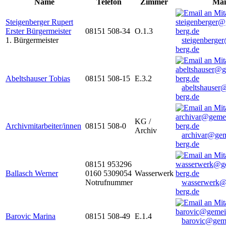
Name
Telefon
Zimmer
Mai
Steigenberger Rupert
Erster Bürgermeister
08151 508-34
O.1.3
1. Bürgermeister
steigenberge
berg.de
Abeltshauser Tobias
08151 508-15
E.3.2
abeltshauser
berg.de
KG /
Archivmitarbeiter/innen
08151 508-0
Archiv
archivar@gem
berg.de
08151 953296
Ballasch Werner
0160 5309054
Wasserwerk
Notrufnummer
wasserwerk@
berg.de
Barovic Marina
08151 508-49
E.1.4
barovic@gem