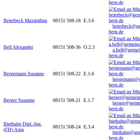
berg.de
Beierbeck Maximilian
08151 508-18
E.3.6
beierbeck@g
berg.de
Bell Alexander
08151 508-36
O.2.3
a.bell@gemei
berg.de
Bergemann Susanne
08151 508-22
E.1.6
bergemann@g
berg.de
Berger Susanne
08151 508-21
E.1.7
berger@geme
berg.de
Biethahn Dipl.-Ing.
08151 508-24
E.3.4
(FH) Anja
biethahn@ge
berg.de