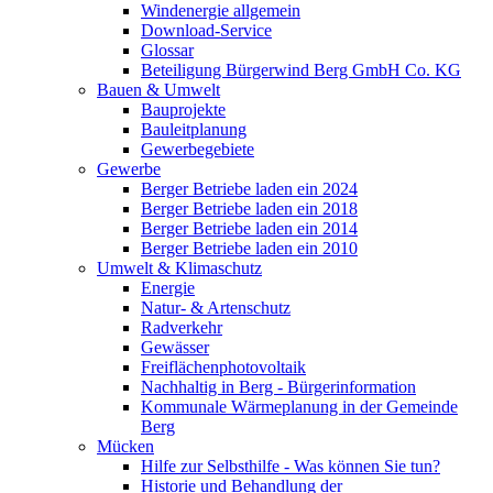
Windenergie allgemein
Download-Service
Glossar
Beteiligung Bürgerwind Berg GmbH Co. KG
Bauen & Umwelt
Bauprojekte
Bauleitplanung
Gewerbegebiete
Gewerbe
Berger Betriebe laden ein 2024
Berger Betriebe laden ein 2018
Berger Betriebe laden ein 2014
Berger Betriebe laden ein 2010
Umwelt & Klimaschutz
Energie
Natur- & Artenschutz
Radverkehr
Gewässer
Freiflächenphotovoltaik
Nachhaltig in Berg - Bürgerinformation
Kommunale Wärmeplanung in der Gemeinde
Berg
Mücken
Hilfe zur Selbsthilfe - Was können Sie tun?
Historie und Behandlung der