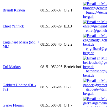
Brandt Kirsten
08151 508-37
O.2.1
brandt@geme
berg.de
Ehret Yannick
08151 508-29
E.3.3
ehret@gemein
Engelhard Maria (Mo. +
08151 508-40
O.2.2
Mi.)
engelhard@g
berg.de
Ertl Markus
08151 953295
Betriebshof
betriebshof@
berg.de
Gabbert Undine (Di. -
08151 508-44
O.2.6
Fr.)
gabbert@gem
berg.de
Garke Florian
08151 508-31
O.1.7