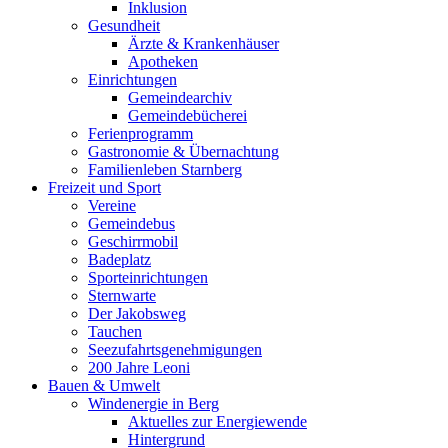
Inklusion
Gesundheit
Ärzte & Krankenhäuser
Apotheken
Einrichtungen
Gemeindearchiv
Gemeindebücherei
Ferienprogramm
Gastronomie & Übernachtung
Familienleben Starnberg
Freizeit und Sport
Vereine
Gemeindebus
Geschirrmobil
Badeplatz
Sporteinrichtungen
Sternwarte
Der Jakobsweg
Tauchen
Seezufahrtsgenehmigungen
200 Jahre Leoni
Bauen & Umwelt
Windenergie in Berg
Aktuelles zur Energiewende
Hintergrund