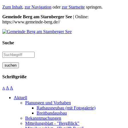
Zum Inhalt
,
zur Navigation
oder
zur Startseite
springen.
Gemeinde Berg am Starnberger See
| Online:
https://www.gemeinde-berg.de//
Suche
suchen
Schriftgröße
A
A
A
Aktuell
Planungen und Vorhaben
Rathausneubau (mit Fotogalerie)
Breitbandausbau
Bekanntmachungen
Mitteilungsblatt - "BergBlick"