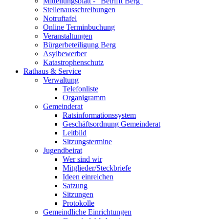
Mitteilungsblatt - "Betrifft Berg"
Stellenausschreibungen
Notruftafel
Online Terminbuchung
Veranstaltungen
Bürgerbeteiligung Berg
Asylbewerber
Katastrophenschutz
Rathaus & Service
Verwaltung
Telefonliste
Organigramm
Gemeinderat
Ratsinformationssystem
Geschäftsordnung Gemeinderat
Leitbild
Sitzungstermine
Jugendbeirat
Wer sind wir
Mitglieder/Steckbriefe
Ideen einreichen
Satzung
Sitzungen
Protokolle
Gemeindliche Einrichtungen