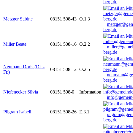
berg.de
Metzger Sabine
08151 508-43
O.1.3
metzger@gem
berg.de
Miller Beate
08151 508-16
O.2.2
miller@gemei
berg.de
Neumann Doris (Di. -
08151 508-12
O.2.5
Fr.)
neumann@ge
berg.de
Niefenecker Silvia
08151 508-0
Information
info@gemeind
Pilgram Isabell
08151 508-26
E.3.1
pilgram@gem
berg.de