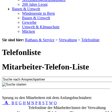
200 Jahre Leoni
Bauen & Umwelt
Windenergie in Berg
Bauen & Umwelt
Gewerbe
Umwelt & Klimaschutz
Mücken
Sie sind hier:
Rathaus & Service
>
Verwaltung
>
Telefonliste
Telefonliste
Mitarbeiter-Telefon-Liste
Sprung zu den Mitarbeitern mit dem Anfangsbuchstaben:
A
B
E
G
H
M
N
P
R
S
T
W
O
Telefonliste der Mitarbeiter/innen der Verwaltung