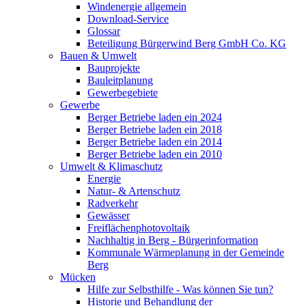
Windenergie allgemein
Download-Service
Glossar
Beteiligung Bürgerwind Berg GmbH Co. KG
Bauen & Umwelt
Bauprojekte
Bauleitplanung
Gewerbegebiete
Gewerbe
Berger Betriebe laden ein 2024
Berger Betriebe laden ein 2018
Berger Betriebe laden ein 2014
Berger Betriebe laden ein 2010
Umwelt & Klimaschutz
Energie
Natur- & Artenschutz
Radverkehr
Gewässer
Freiflächenphotovoltaik
Nachhaltig in Berg - Bürgerinformation
Kommunale Wärmeplanung in der Gemeinde
Berg
Mücken
Hilfe zur Selbsthilfe - Was können Sie tun?
Historie und Behandlung der