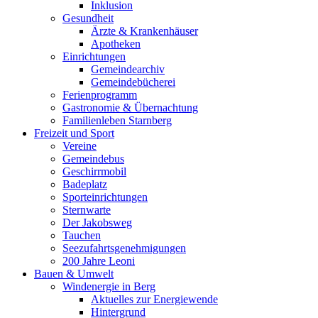
Inklusion
Gesundheit
Ärzte & Krankenhäuser
Apotheken
Einrichtungen
Gemeindearchiv
Gemeindebücherei
Ferienprogramm
Gastronomie & Übernachtung
Familienleben Starnberg
Freizeit und Sport
Vereine
Gemeindebus
Geschirrmobil
Badeplatz
Sporteinrichtungen
Sternwarte
Der Jakobsweg
Tauchen
Seezufahrtsgenehmigungen
200 Jahre Leoni
Bauen & Umwelt
Windenergie in Berg
Aktuelles zur Energiewende
Hintergrund