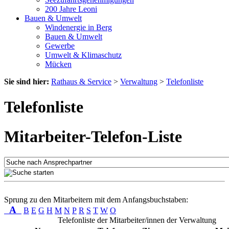
200 Jahre Leoni
Bauen & Umwelt
Windenergie in Berg
Bauen & Umwelt
Gewerbe
Umwelt & Klimaschutz
Mücken
Sie sind hier:
Rathaus & Service
>
Verwaltung
>
Telefonliste
Telefonliste
Mitarbeiter-Telefon-Liste
Sprung zu den Mitarbeitern mit dem Anfangsbuchstaben:
A
B
E
G
H
M
N
P
R
S
T
W
O
Telefonliste der Mitarbeiter/innen der Verwaltung