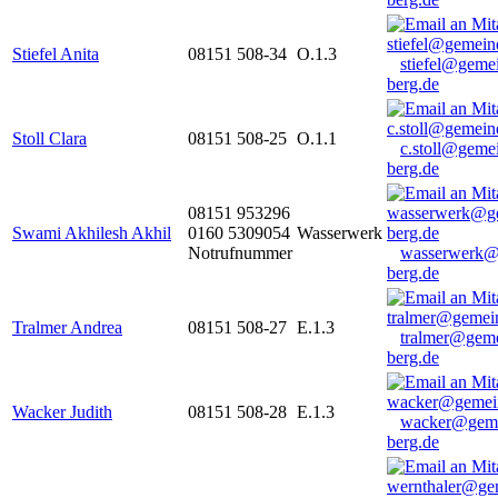
Stiefel Anita
08151 508-34
O.1.3
stiefel@geme
berg.de
Stoll Clara
08151 508-25
O.1.1
c.stoll@geme
berg.de
08151 953296
Swami Akhilesh Akhil
0160 5309054
Wasserwerk
Notrufnummer
wasserwerk@
berg.de
Tralmer Andrea
08151 508-27
E.1.3
tralmer@gem
berg.de
Wacker Judith
08151 508-28
E.1.3
wacker@geme
berg.de