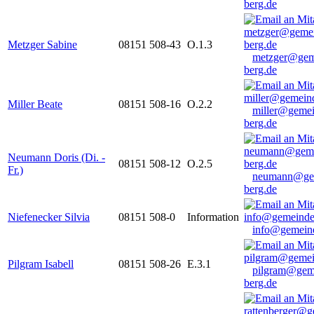
berg.de
Metzger Sabine
08151 508-43
O.1.3
metzger@gem
berg.de
Miller Beate
08151 508-16
O.2.2
miller@gemei
berg.de
Neumann Doris (Di. -
08151 508-12
O.2.5
Fr.)
neumann@ge
berg.de
Niefenecker Silvia
08151 508-0
Information
info@gemeind
Pilgram Isabell
08151 508-26
E.3.1
pilgram@gem
berg.de