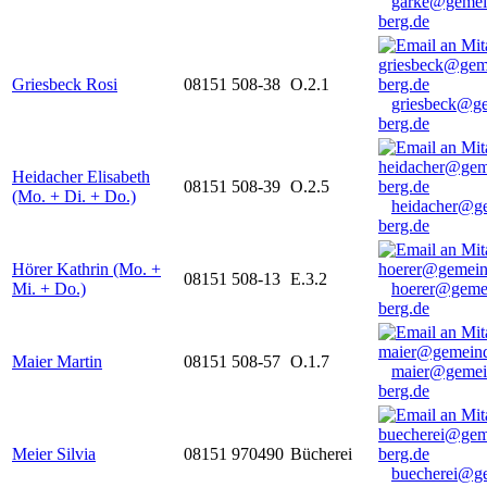
garke@gemei
berg.de
Griesbeck Rosi
08151 508-38
O.2.1
griesbeck@g
berg.de
Heidacher Elisabeth
08151 508-39
O.2.5
(Mo. + Di. + Do.)
heidacher@g
berg.de
Hörer Kathrin (Mo. +
08151 508-13
E.3.2
Mi. + Do.)
hoerer@geme
berg.de
Maier Martin
08151 508-57
O.1.7
maier@gemei
berg.de
Meier Silvia
08151 970490
Bücherei
buecherei@g