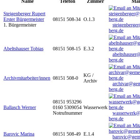
Name
Telefon
Zimmer
Mai
Steigenberger Rupert
Erster Bürgermeister
08151 508-34
O.1.3
1. Bürgermeister
steigenberge
berg.de
Abeltshauser Tobias
08151 508-15
E.3.2
abeltshauser
berg.de
KG /
Archivmitarbeiter/innen
08151 508-0
Archiv
archivar@gem
berg.de
08151 953296
Ballasch Werner
0160 5309054
Wasserwerk
Notrufnummer
wasserwerk@
berg.de
Barovic Marina
08151 508-49
E.1.4
barovic@gem