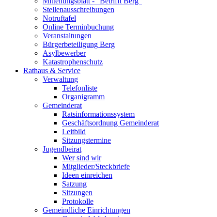
Mitteilungsblatt - "Betrifft Berg"
Stellenausschreibungen
Notruftafel
Online Terminbuchung
Veranstaltungen
Bürgerbeteiligung Berg
Asylbewerber
Katastrophenschutz
Rathaus & Service
Verwaltung
Telefonliste
Organigramm
Gemeinderat
Ratsinformationssystem
Geschäftsordnung Gemeinderat
Leitbild
Sitzungstermine
Jugendbeirat
Wer sind wir
Mitglieder/Steckbriefe
Ideen einreichen
Satzung
Sitzungen
Protokolle
Gemeindliche Einrichtungen