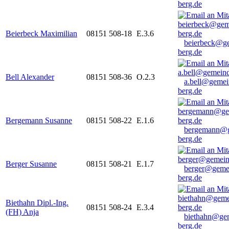
berg.de
Beierbeck Maximilian
08151 508-18
E.3.6
beierbeck@g
berg.de
Bell Alexander
08151 508-36
O.2.3
a.bell@gemei
berg.de
Bergemann Susanne
08151 508-22
E.1.6
bergemann@g
berg.de
Berger Susanne
08151 508-21
E.1.7
berger@geme
berg.de
Biethahn Dipl.-Ing.
08151 508-24
E.3.4
(FH) Anja
biethahn@ge
berg.de