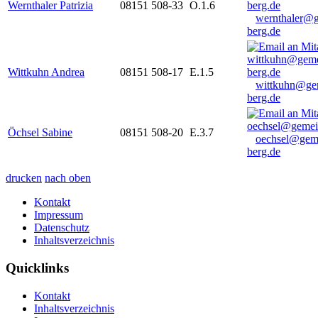
Wernthaler Patrizia
08151 508-33
O.1.6
wernthaler@
berg.de
Wittkuhn Andrea
08151 508-17
E.1.5
wittkuhn@ge
berg.de
Öchsel Sabine
08151 508-20
E.3.7
oechsel@gem
berg.de
drucken
nach oben
Kontakt
Impressum
Datenschutz
Inhaltsverzeichnis
Quicklinks
Kontakt
Inhaltsverzeichnis