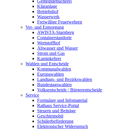
Gemeindebücherei
Kläranlage
Betriebshof
Wasserwerk
Freiwillige Feuerwehren
Ver- und Entsorgung
AWISTA-Starnberg
Containerstandorte
Wertstoffhof
Abwasser und Wasser
Strom und Gas
Kaminkehrer
Wahlen und Entscheide
Kommunalwahlen
Europawahlen
Landtags- und Bezirkswahlen
Bundestagswahlen
Volksentscheide / Bürgerentscheide
Service
Formulare und Infomaterial
Rathaus Service-Portal
Steuern und Beiträge
Geschirrmobil
Schülerbeförderung
Elektronischer Widerspruch