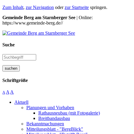
Zum Inhalt
,
zur Navigation
oder
zur Startseite
springen.
Gemeinde Berg am Starnberger See
| Online:
https://www.gemeinde-berg.de//
Suche
suchen
Schriftgröße
A
A
A
Aktuell
Planungen und Vorhaben
Rathausneubau (mit Fotogalerie)
Breitbandausbau
Bekanntmachungen
Mitteilungsblatt - "BergBlick"