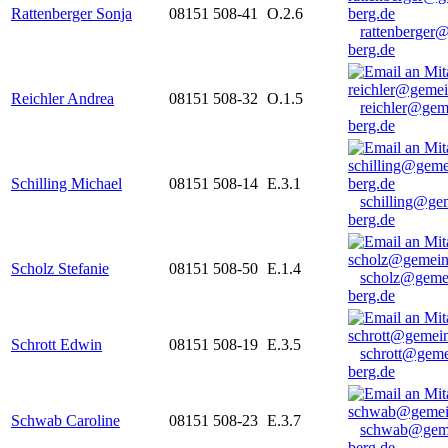
Rattenberger Sonja
08151 508-41
O.2.6
rattenberger
berg.de
Reichler Andrea
08151 508-32
O.1.5
reichler@gem
berg.de
Schilling Michael
08151 508-14
E.3.1
schilling@ge
berg.de
Scholz Stefanie
08151 508-50
E.1.4
scholz@geme
berg.de
Schrott Edwin
08151 508-19
E.3.5
schrott@geme
berg.de
Schwab Caroline
08151 508-23
E.3.7
schwab@gem
berg.de