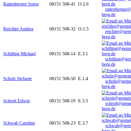
Rattenberger Sonja
08151 508-41
O.2.6
rattenberger
berg.de
Reichler Andrea
08151 508-32
O.1.5
reichler@gem
berg.de
Schilling Michael
08151 508-14
E.3.1
schilling@ge
berg.de
Scholz Stefanie
08151 508-50
E.1.4
scholz@geme
berg.de
Schrott Edwin
08151 508-19
E.3.5
schrott@geme
berg.de
Schwab Caroline
08151 508-23
E.3.7
schwab@gem
berg.de