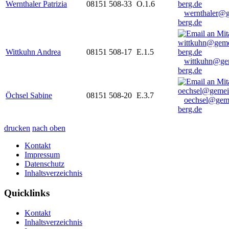
Wernthaler Patrizia
08151 508-33
O.1.6
wernthaler@
berg.de
Wittkuhn Andrea
08151 508-17
E.1.5
wittkuhn@ge
berg.de
Öchsel Sabine
08151 508-20
E.3.7
oechsel@gem
berg.de
drucken
nach oben
Kontakt
Impressum
Datenschutz
Inhaltsverzeichnis
Quicklinks
Kontakt
Inhaltsverzeichnis