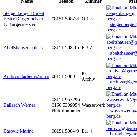
Name
Telefon
Zimmer
Mai
Steigenberger Rupert
Erster Bürgermeister
08151 508-34
O.1.3
1. Bürgermeister
steigenberge
berg.de
Abeltshauser Tobias
08151 508-15
E.3.2
abeltshauser
berg.de
KG /
Archivmitarbeiter/innen
08151 508-0
Archiv
archivar@gem
berg.de
08151 953296
Ballasch Werner
0160 5309054
Wasserwerk
Notrufnummer
wasserwerk@
berg.de
Barovic Marina
08151 508-49
E.1.4
barovic@gem