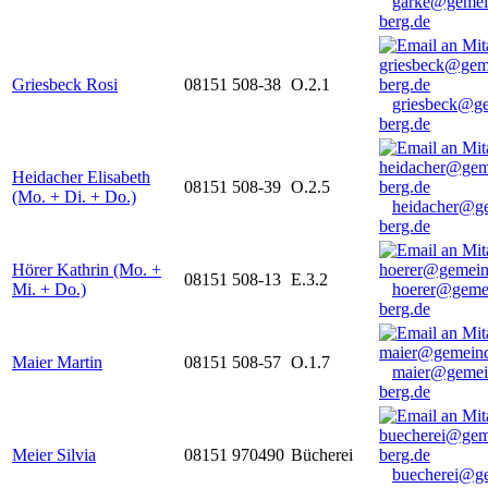
garke@gemei
berg.de
Griesbeck Rosi
08151 508-38
O.2.1
griesbeck@g
berg.de
Heidacher Elisabeth
08151 508-39
O.2.5
(Mo. + Di. + Do.)
heidacher@g
berg.de
Hörer Kathrin (Mo. +
08151 508-13
E.3.2
Mi. + Do.)
hoerer@geme
berg.de
Maier Martin
08151 508-57
O.1.7
maier@gemei
berg.de
Meier Silvia
08151 970490
Bücherei
buecherei@g