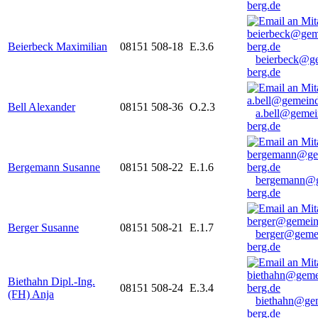
berg.de
Beierbeck Maximilian
08151 508-18
E.3.6
beierbeck@g
berg.de
Bell Alexander
08151 508-36
O.2.3
a.bell@gemei
berg.de
Bergemann Susanne
08151 508-22
E.1.6
bergemann@g
berg.de
Berger Susanne
08151 508-21
E.1.7
berger@geme
berg.de
Biethahn Dipl.-Ing.
08151 508-24
E.3.4
(FH) Anja
biethahn@ge
berg.de