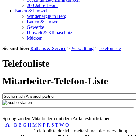
200 Jahre Leoni
Bauen & Umwelt
Windenergie in Berg
Bauen & Umwelt
Gewerbe
Umwelt & Klimaschutz
Mücken
Sie sind hier:
Rathaus & Service
>
Verwaltung
>
Telefonliste
Telefonliste
Mitarbeiter-Telefon-Liste
Sprung zu den Mitarbeitern mit dem Anfangsbuchstaben:
A
B
E
G
H
M
N
P
R
S
T
W
O
Telefonliste der Mitarbeiter/innen der Verwaltung