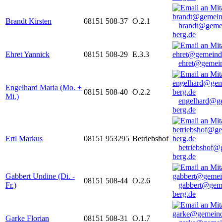
Brandt Kirsten
08151 508-37
O.2.1
brandt@geme
berg.de
Ehret Yannick
08151 508-29
E.3.3
ehret@gemein
Engelhard Maria (Mo. +
08151 508-40
O.2.2
Mi.)
engelhard@g
berg.de
Ertl Markus
08151 953295
Betriebshof
betriebshof@
berg.de
Gabbert Undine (Di. -
08151 508-44
O.2.6
Fr.)
gabbert@gem
berg.de
Garke Florian
08151 508-31
O.1.7