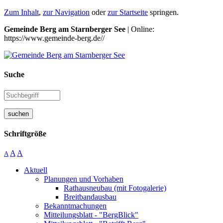
Zum Inhalt
,
zur Navigation
oder
zur Startseite
springen.
Gemeinde Berg am Starnberger See
| Online:
https://www.gemeinde-berg.de//
Suche
suchen
Schriftgröße
A
A
A
Aktuell
Planungen und Vorhaben
Rathausneubau (mit Fotogalerie)
Breitbandausbau
Bekanntmachungen
Mitteilungsblatt - "BergBlick"