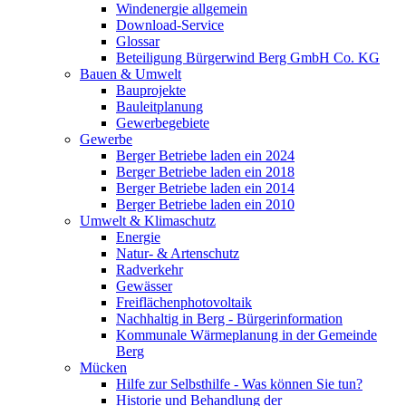
Windenergie allgemein
Download-Service
Glossar
Beteiligung Bürgerwind Berg GmbH Co. KG
Bauen & Umwelt
Bauprojekte
Bauleitplanung
Gewerbegebiete
Gewerbe
Berger Betriebe laden ein 2024
Berger Betriebe laden ein 2018
Berger Betriebe laden ein 2014
Berger Betriebe laden ein 2010
Umwelt & Klimaschutz
Energie
Natur- & Artenschutz
Radverkehr
Gewässer
Freiflächenphotovoltaik
Nachhaltig in Berg - Bürgerinformation
Kommunale Wärmeplanung in der Gemeinde
Berg
Mücken
Hilfe zur Selbsthilfe - Was können Sie tun?
Historie und Behandlung der