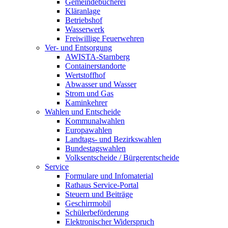
Gemeindebücherei
Kläranlage
Betriebshof
Wasserwerk
Freiwillige Feuerwehren
Ver- und Entsorgung
AWISTA-Starnberg
Containerstandorte
Wertstoffhof
Abwasser und Wasser
Strom und Gas
Kaminkehrer
Wahlen und Entscheide
Kommunalwahlen
Europawahlen
Landtags- und Bezirkswahlen
Bundestagswahlen
Volksentscheide / Bürgerentscheide
Service
Formulare und Infomaterial
Rathaus Service-Portal
Steuern und Beiträge
Geschirrmobil
Schülerbeförderung
Elektronischer Widerspruch