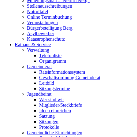
Mitteilungsblatt - "Betrifft Berg"
Stellenausschreibungen
Notruftafel
Online Terminbuchung
Veranstaltungen
Bürgerbeteiligung Berg
Asylbewerber
Katastrophenschutz
Rathaus & Service
Verwaltung
Telefonliste
Organigramm
Gemeinderat
Ratsinformationssystem
Geschäftsordnung Gemeinderat
Leitbild
Sitzungstermine
Jugendbeirat
Wer sind wir
Mitglieder/Steckbriefe
Ideen einreichen
Satzung
Sitzungen
Protokolle
Gemeindliche Einrichtungen