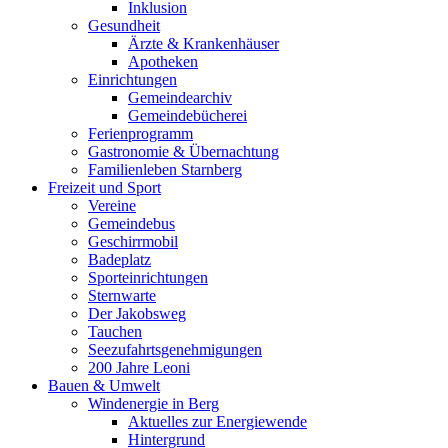
Inklusion
Gesundheit
Ärzte & Krankenhäuser
Apotheken
Einrichtungen
Gemeindearchiv
Gemeindebücherei
Ferienprogramm
Gastronomie & Übernachtung
Familienleben Starnberg
Freizeit und Sport
Vereine
Gemeindebus
Geschirrmobil
Badeplatz
Sporteinrichtungen
Sternwarte
Der Jakobsweg
Tauchen
Seezufahrtsgenehmigungen
200 Jahre Leoni
Bauen & Umwelt
Windenergie in Berg
Aktuelles zur Energiewende
Hintergrund