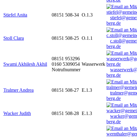
Stiefel Anita
08151 508-34
O.1.3
stiefel@geme
berg.de
Stoll Clara
08151 508-25
O.1.1
c.stoll@geme
berg.de
08151 953296
Swami Akhilesh Akhil
0160 5309054
Wasserwerk
Notrufnummer
wasserwerk@
berg.de
Tralmer Andrea
08151 508-27
E.1.3
tralmer@gem
berg.de
Wacker Judith
08151 508-28
E.1.3
wacker@geme
berg.de