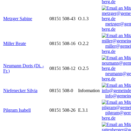
berg.de
Metzger Sabine
08151 508-43
O.1.3
metzger@gem
berg.de
Miller Beate
08151 508-16
O.2.2
miller@gemei
berg.de
Neumann Doris (Di. -
08151 508-12
O.2.5
Fr.)
neumann@ge
berg.de
Niefenecker Silvia
08151 508-0
Information
info@gemeind
Pilgram Isabell
08151 508-26
E.3.1
pilgram@gem
berg.de