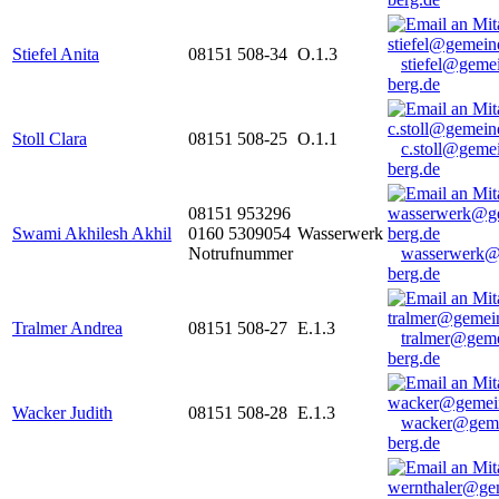
Stiefel Anita
08151 508-34
O.1.3
stiefel@geme
berg.de
Stoll Clara
08151 508-25
O.1.1
c.stoll@geme
berg.de
08151 953296
Swami Akhilesh Akhil
0160 5309054
Wasserwerk
Notrufnummer
wasserwerk@
berg.de
Tralmer Andrea
08151 508-27
E.1.3
tralmer@gem
berg.de
Wacker Judith
08151 508-28
E.1.3
wacker@geme
berg.de