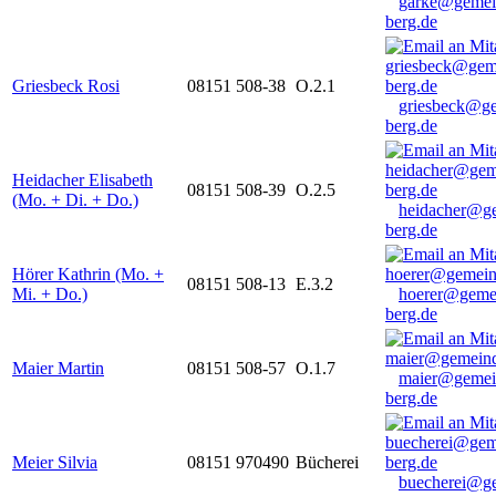
garke@gemei
berg.de
Griesbeck Rosi
08151 508-38
O.2.1
griesbeck@g
berg.de
Heidacher Elisabeth
08151 508-39
O.2.5
(Mo. + Di. + Do.)
heidacher@g
berg.de
Hörer Kathrin (Mo. +
08151 508-13
E.3.2
Mi. + Do.)
hoerer@geme
berg.de
Maier Martin
08151 508-57
O.1.7
maier@gemei
berg.de
Meier Silvia
08151 970490
Bücherei
buecherei@g