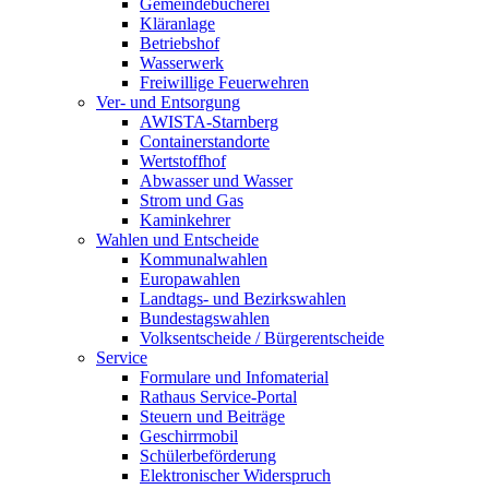
Gemeindebücherei
Kläranlage
Betriebshof
Wasserwerk
Freiwillige Feuerwehren
Ver- und Entsorgung
AWISTA-Starnberg
Containerstandorte
Wertstoffhof
Abwasser und Wasser
Strom und Gas
Kaminkehrer
Wahlen und Entscheide
Kommunalwahlen
Europawahlen
Landtags- und Bezirkswahlen
Bundestagswahlen
Volksentscheide / Bürgerentscheide
Service
Formulare und Infomaterial
Rathaus Service-Portal
Steuern und Beiträge
Geschirrmobil
Schülerbeförderung
Elektronischer Widerspruch