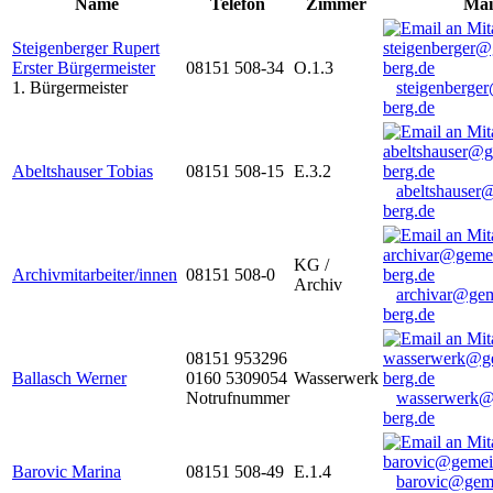
Name
Telefon
Zimmer
Mai
Steigenberger Rupert
Erster Bürgermeister
08151 508-34
O.1.3
1. Bürgermeister
steigenberge
berg.de
Abeltshauser Tobias
08151 508-15
E.3.2
abeltshauser
berg.de
KG /
Archivmitarbeiter/innen
08151 508-0
Archiv
archivar@gem
berg.de
08151 953296
Ballasch Werner
0160 5309054
Wasserwerk
Notrufnummer
wasserwerk@
berg.de
Barovic Marina
08151 508-49
E.1.4
barovic@gem