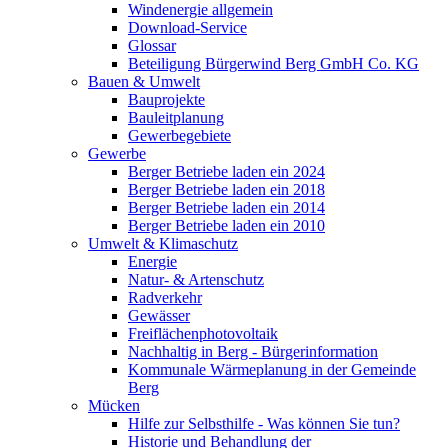
Windenergie allgemein
Download-Service
Glossar
Beteiligung Bürgerwind Berg GmbH Co. KG
Bauen & Umwelt
Bauprojekte
Bauleitplanung
Gewerbegebiete
Gewerbe
Berger Betriebe laden ein 2024
Berger Betriebe laden ein 2018
Berger Betriebe laden ein 2014
Berger Betriebe laden ein 2010
Umwelt & Klimaschutz
Energie
Natur- & Artenschutz
Radverkehr
Gewässer
Freiflächenphotovoltaik
Nachhaltig in Berg - Bürgerinformation
Kommunale Wärmeplanung in der Gemeinde
Berg
Mücken
Hilfe zur Selbsthilfe - Was können Sie tun?
Historie und Behandlung der