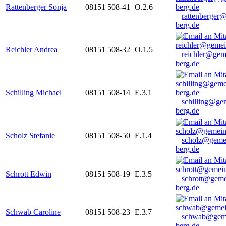
Rattenberger Sonja
08151 508-41
O.2.6
rattenberger
berg.de
Reichler Andrea
08151 508-32
O.1.5
reichler@gem
berg.de
Schilling Michael
08151 508-14
E.3.1
schilling@ge
berg.de
Scholz Stefanie
08151 508-50
E.1.4
scholz@geme
berg.de
Schrott Edwin
08151 508-19
E.3.5
schrott@geme
berg.de
Schwab Caroline
08151 508-23
E.3.7
schwab@gem
berg.de