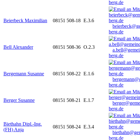
berg.de
Beierbeck Maximilian
08151 508-18
E.3.6
beierbeck@g
berg.de
Bell Alexander
08151 508-36
O.2.3
a.bell@gemei
berg.de
Bergemann Susanne
08151 508-22
E.1.6
bergemann@g
berg.de
Berger Susanne
08151 508-21
E.1.7
berger@geme
berg.de
Biethahn Dipl.-Ing.
08151 508-24
E.3.4
(FH) Anja
biethahn@ge
berg.de