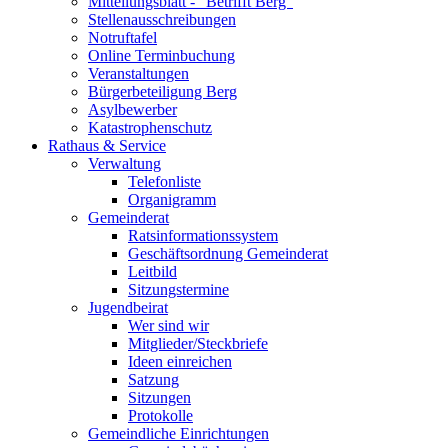
Mitteilungsblatt - "Betrifft Berg"
Stellenausschreibungen
Notruftafel
Online Terminbuchung
Veranstaltungen
Bürgerbeteiligung Berg
Asylbewerber
Katastrophenschutz
Rathaus & Service
Verwaltung
Telefonliste
Organigramm
Gemeinderat
Ratsinformationssystem
Geschäftsordnung Gemeinderat
Leitbild
Sitzungstermine
Jugendbeirat
Wer sind wir
Mitglieder/Steckbriefe
Ideen einreichen
Satzung
Sitzungen
Protokolle
Gemeindliche Einrichtungen