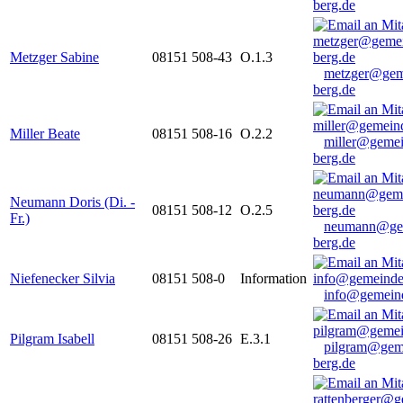
berg.de
Metzger Sabine
08151 508-43
O.1.3
metzger@gem
berg.de
Miller Beate
08151 508-16
O.2.2
miller@gemei
berg.de
Neumann Doris (Di. -
08151 508-12
O.2.5
Fr.)
neumann@ge
berg.de
Niefenecker Silvia
08151 508-0
Information
info@gemeind
Pilgram Isabell
08151 508-26
E.3.1
pilgram@gem
berg.de