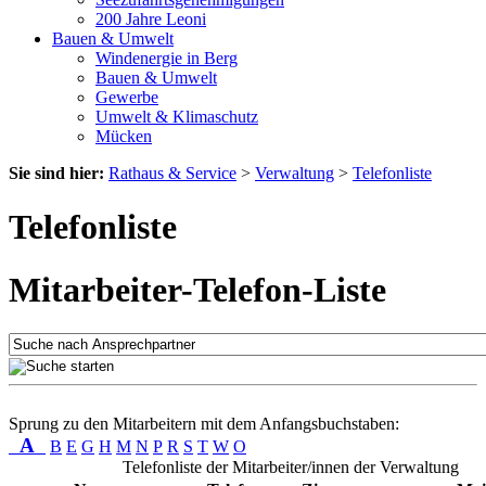
200 Jahre Leoni
Bauen & Umwelt
Windenergie in Berg
Bauen & Umwelt
Gewerbe
Umwelt & Klimaschutz
Mücken
Sie sind hier:
Rathaus & Service
>
Verwaltung
>
Telefonliste
Telefonliste
Mitarbeiter-Telefon-Liste
Sprung zu den Mitarbeitern mit dem Anfangsbuchstaben:
A
B
E
G
H
M
N
P
R
S
T
W
O
Telefonliste der Mitarbeiter/innen der Verwaltung