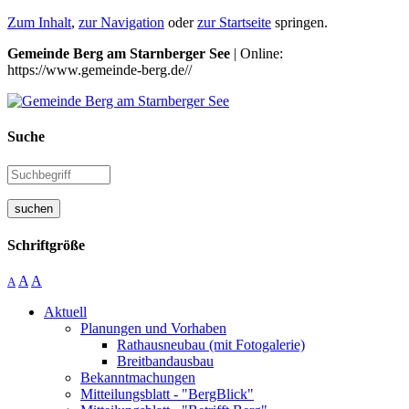
Zum Inhalt
,
zur Navigation
oder
zur Startseite
springen.
Gemeinde Berg am Starnberger See
| Online:
https://www.gemeinde-berg.de//
Suche
suchen
Schriftgröße
A
A
A
Aktuell
Planungen und Vorhaben
Rathausneubau (mit Fotogalerie)
Breitbandausbau
Bekanntmachungen
Mitteilungsblatt - "BergBlick"