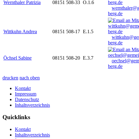
Wernthaler Patrizia
08151 508-33
O.1.6
wernthaler@
berg.de
Wittkuhn Andrea
08151 508-17
E.1.5
wittkuhn@ge
berg.de
Öchsel Sabine
08151 508-20
E.3.7
oechsel@gem
berg.de
drucken
nach oben
Kontakt
Impressum
Datenschutz
Inhaltsverzeichnis
Quicklinks
Kontakt
Inhaltsverzeichnis