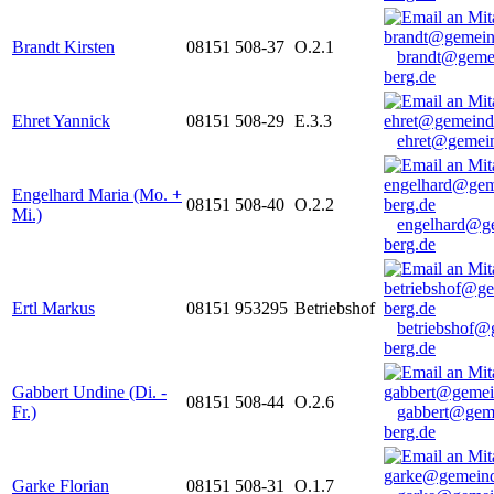
Brandt Kirsten
08151 508-37
O.2.1
brandt@geme
berg.de
Ehret Yannick
08151 508-29
E.3.3
ehret@gemein
Engelhard Maria (Mo. +
08151 508-40
O.2.2
Mi.)
engelhard@g
berg.de
Ertl Markus
08151 953295
Betriebshof
betriebshof@
berg.de
Gabbert Undine (Di. -
08151 508-44
O.2.6
Fr.)
gabbert@gem
berg.de
Garke Florian
08151 508-31
O.1.7