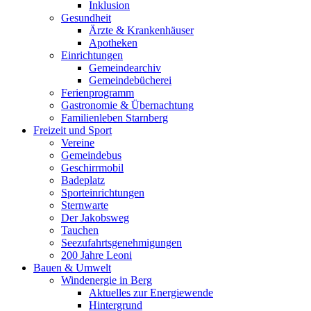
Inklusion
Gesundheit
Ärzte & Krankenhäuser
Apotheken
Einrichtungen
Gemeindearchiv
Gemeindebücherei
Ferienprogramm
Gastronomie & Übernachtung
Familienleben Starnberg
Freizeit und Sport
Vereine
Gemeindebus
Geschirrmobil
Badeplatz
Sporteinrichtungen
Sternwarte
Der Jakobsweg
Tauchen
Seezufahrtsgenehmigungen
200 Jahre Leoni
Bauen & Umwelt
Windenergie in Berg
Aktuelles zur Energiewende
Hintergrund