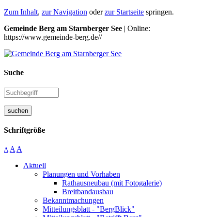
Zum Inhalt
,
zur Navigation
oder
zur Startseite
springen.
Gemeinde Berg am Starnberger See
| Online:
https://www.gemeinde-berg.de//
Suche
suchen
Schriftgröße
A
A
A
Aktuell
Planungen und Vorhaben
Rathausneubau (mit Fotogalerie)
Breitbandausbau
Bekanntmachungen
Mitteilungsblatt - "BergBlick"