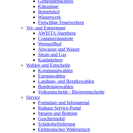
Gemeindebücherei
Kläranlage
Betriebshof
Wasserwerk
Freiwillige Feuerwehren
Ver- und Entsorgung
AWISTA-Starnberg
Containerstandorte
Wertstoffhof
Abwasser und Wasser
Strom und Gas
Kaminkehrer
Wahlen und Entscheide
Kommunalwahlen
Europawahlen
Landtags- und Bezirkswahlen
Bundestagswahlen
Volksentscheide / Bürgerentscheide
Service
Formulare und Infomaterial
Rathaus Service-Portal
Steuern und Beiträge
Geschirrmobil
Schülerbeförderung
Elektronischer Widerspruch