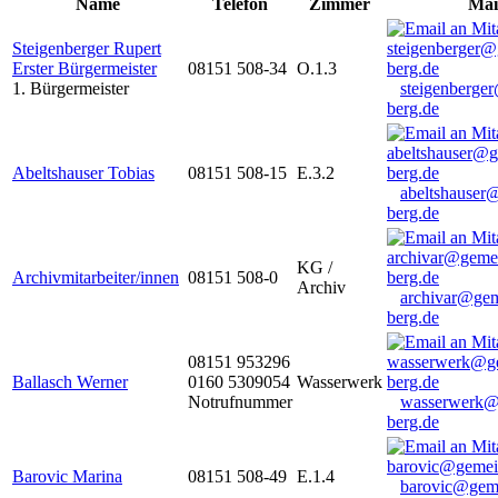
Name
Telefon
Zimmer
Mai
Steigenberger Rupert
Erster Bürgermeister
08151 508-34
O.1.3
1. Bürgermeister
steigenberge
berg.de
Abeltshauser Tobias
08151 508-15
E.3.2
abeltshauser
berg.de
KG /
Archivmitarbeiter/innen
08151 508-0
Archiv
archivar@gem
berg.de
08151 953296
Ballasch Werner
0160 5309054
Wasserwerk
Notrufnummer
wasserwerk@
berg.de
Barovic Marina
08151 508-49
E.1.4
barovic@gem