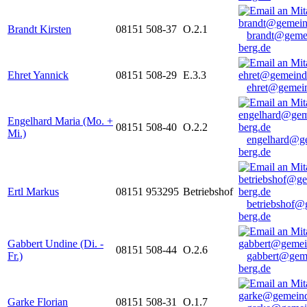
Brandt Kirsten
08151 508-37
O.2.1
brandt@geme
berg.de
Ehret Yannick
08151 508-29
E.3.3
ehret@gemein
Engelhard Maria (Mo. +
08151 508-40
O.2.2
Mi.)
engelhard@g
berg.de
Ertl Markus
08151 953295
Betriebshof
betriebshof@
berg.de
Gabbert Undine (Di. -
08151 508-44
O.2.6
Fr.)
gabbert@gem
berg.de
Garke Florian
08151 508-31
O.1.7