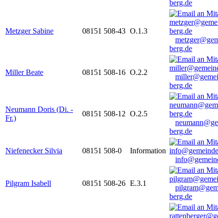
berg.de
Metzger Sabine
08151 508-43
O.1.3
metzger@gem
berg.de
Miller Beate
08151 508-16
O.2.2
miller@gemei
berg.de
Neumann Doris (Di. -
08151 508-12
O.2.5
Fr.)
neumann@ge
berg.de
Niefenecker Silvia
08151 508-0
Information
info@gemeind
Pilgram Isabell
08151 508-26
E.3.1
pilgram@gem
berg.de