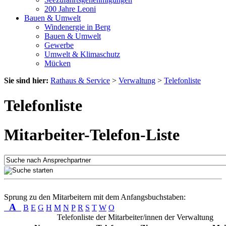
200 Jahre Leoni
Bauen & Umwelt
Windenergie in Berg
Bauen & Umwelt
Gewerbe
Umwelt & Klimaschutz
Mücken
Sie sind hier:
Rathaus & Service
>
Verwaltung
>
Telefonliste
Telefonliste
Mitarbeiter-Telefon-Liste
Sprung zu den Mitarbeitern mit dem Anfangsbuchstaben:
A
B
E
G
H
M
N
P
R
S
T
W
O
Telefonliste der Mitarbeiter/innen der Verwaltung