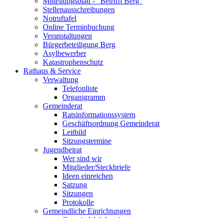
Mitteilungsblatt - "Betrifft Berg"
Stellenausschreibungen
Notruftafel
Online Terminbuchung
Veranstaltungen
Bürgerbeteiligung Berg
Asylbewerber
Katastrophenschutz
Rathaus & Service
Verwaltung
Telefonliste
Organigramm
Gemeinderat
Ratsinformationssystem
Geschäftsordnung Gemeinderat
Leitbild
Sitzungstermine
Jugendbeirat
Wer sind wir
Mitglieder/Steckbriefe
Ideen einreichen
Satzung
Sitzungen
Protokolle
Gemeindliche Einrichtungen