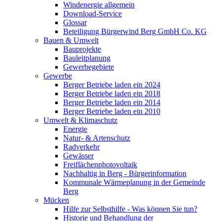
Windenergie allgemein
Download-Service
Glossar
Beteiligung Bürgerwind Berg GmbH Co. KG
Bauen & Umwelt
Bauprojekte
Bauleitplanung
Gewerbegebiete
Gewerbe
Berger Betriebe laden ein 2024
Berger Betriebe laden ein 2018
Berger Betriebe laden ein 2014
Berger Betriebe laden ein 2010
Umwelt & Klimaschutz
Energie
Natur- & Artenschutz
Radverkehr
Gewässer
Freiflächenphotovoltaik
Nachhaltig in Berg - Bürgerinformation
Kommunale Wärmeplanung in der Gemeinde
Berg
Mücken
Hilfe zur Selbsthilfe - Was können Sie tun?
Historie und Behandlung der