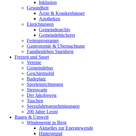
Inklusion
Gesundheit
Ärzte & Krankenhäuser
Apotheken
Einrichtungen
Gemeindearchiv
Gemeindebücherei
Ferienprogramm
Gastronomie & Übernachtung
Familienleben Starnberg
Freizeit und Sport
Vereine
Gemeindebus
Geschirrmobil
Badeplatz
Sporteinrichtungen
Sternwarte
Der Jakobsweg
Tauchen
Seezufahrtsgenehmigungen
200 Jahre Leoni
Bauen & Umwelt
Windenergie in Berg
Aktuelles zur Energiewende
Hintergrund