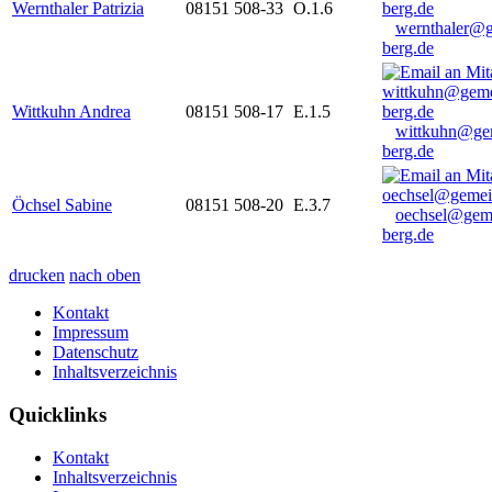
Wernthaler Patrizia
08151 508-33
O.1.6
wernthaler@
berg.de
Wittkuhn Andrea
08151 508-17
E.1.5
wittkuhn@ge
berg.de
Öchsel Sabine
08151 508-20
E.3.7
oechsel@gem
berg.de
drucken
nach oben
Kontakt
Impressum
Datenschutz
Inhaltsverzeichnis
Quicklinks
Kontakt
Inhaltsverzeichnis