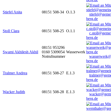
Stiefel Anita
08151 508-34
O.1.3
stiefel@geme
berg.de
Stoll Clara
08151 508-25
O.1.1
c.stoll@geme
berg.de
08151 953296
Swami Akhilesh Akhil
0160 5309054
Wasserwerk
Notrufnummer
wasserwerk@
berg.de
Tralmer Andrea
08151 508-27
E.1.3
tralmer@gem
berg.de
Wacker Judith
08151 508-28
E.1.3
wacker@geme
berg.de