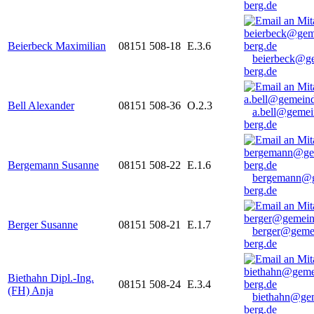
berg.de
Beierbeck Maximilian
08151 508-18
E.3.6
beierbeck@g
berg.de
Bell Alexander
08151 508-36
O.2.3
a.bell@gemei
berg.de
Bergemann Susanne
08151 508-22
E.1.6
bergemann@g
berg.de
Berger Susanne
08151 508-21
E.1.7
berger@geme
berg.de
Biethahn Dipl.-Ing.
08151 508-24
E.3.4
(FH) Anja
biethahn@ge
berg.de