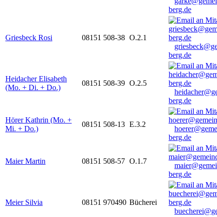
garke@gemei
berg.de
Griesbeck Rosi
08151 508-38
O.2.1
griesbeck@g
berg.de
Heidacher Elisabeth
08151 508-39
O.2.5
(Mo. + Di. + Do.)
heidacher@g
berg.de
Hörer Kathrin (Mo. +
08151 508-13
E.3.2
Mi. + Do.)
hoerer@geme
berg.de
Maier Martin
08151 508-57
O.1.7
maier@gemei
berg.de
Meier Silvia
08151 970490
Bücherei
buecherei@g