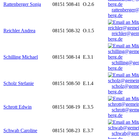
Rattenberger Sonja
08151 508-41
O.2.6
rattenberger
berg.de
Reichler Andrea
08151 508-32
O.1.5
reichler@gem
berg.de
Schilling Michael
08151 508-14
E.3.1
schilling@ge
berg.de
Scholz Stefanie
08151 508-50
E.1.4
scholz@geme
berg.de
Schrott Edwin
08151 508-19
E.3.5
schrott@geme
berg.de
Schwab Caroline
08151 508-23
E.3.7
schwab@gem
berg.de