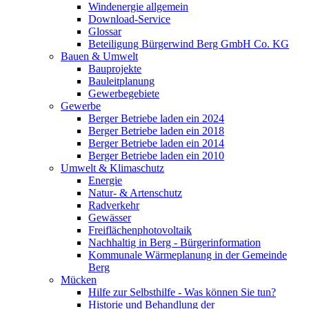
Windenergie allgemein
Download-Service
Glossar
Beteiligung Bürgerwind Berg GmbH Co. KG
Bauen & Umwelt
Bauprojekte
Bauleitplanung
Gewerbegebiete
Gewerbe
Berger Betriebe laden ein 2024
Berger Betriebe laden ein 2018
Berger Betriebe laden ein 2014
Berger Betriebe laden ein 2010
Umwelt & Klimaschutz
Energie
Natur- & Artenschutz
Radverkehr
Gewässer
Freiflächenphotovoltaik
Nachhaltig in Berg - Bürgerinformation
Kommunale Wärmeplanung in der Gemeinde
Berg
Mücken
Hilfe zur Selbsthilfe - Was können Sie tun?
Historie und Behandlung der