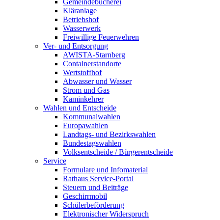
Gemeindebücherei
Kläranlage
Betriebshof
Wasserwerk
Freiwillige Feuerwehren
Ver- und Entsorgung
AWISTA-Starnberg
Containerstandorte
Wertstoffhof
Abwasser und Wasser
Strom und Gas
Kaminkehrer
Wahlen und Entscheide
Kommunalwahlen
Europawahlen
Landtags- und Bezirkswahlen
Bundestagswahlen
Volksentscheide / Bürgerentscheide
Service
Formulare und Infomaterial
Rathaus Service-Portal
Steuern und Beiträge
Geschirrmobil
Schülerbeförderung
Elektronischer Widerspruch