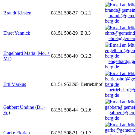
Brandt Kirsten
08151 508-37
O.2.1
brandt@geme
berg.de
Ehret Yannick
08151 508-29
E.3.3
ehret@gemein
Engelhard Maria (Mo. +
08151 508-40
O.2.2
Mi.)
engelhard@g
berg.de
Ertl Markus
08151 953295
Betriebshof
betriebshof@
berg.de
Gabbert Undine (Di. -
08151 508-44
O.2.6
Fr.)
gabbert@gem
berg.de
Garke Florian
08151 508-31
O.1.7