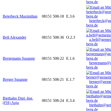
berg.de
Beierbeck Maximilian
08151 508-18
E.3.6
beierbeck@g
berg.de
Bell Alexander
08151 508-36
O.2.3
a.bell@gemei
berg.de
Bergemann Susanne
08151 508-22
E.1.6
bergemann@g
berg.de
Berger Susanne
08151 508-21
E.1.7
berger@geme
berg.de
Biethahn Dipl.-Ing.
08151 508-24
E.3.4
(FH) Anja
biethahn@ge
berg.de