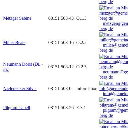
berg.de
Metzger Sabine
08151 508-43
O.1.3
metzger@gem
berg.de
Miller Beate
08151 508-16
O.2.2
miller@gemei
berg.de
Neumann Doris (Di. -
08151 508-12
O.2.5
Fr.)
neumann@ge
berg.de
Niefenecker Silvia
08151 508-0
Information
info@gemeind
Pilgram Isabell
08151 508-26
E.3.1
pilgram@gem
berg.de