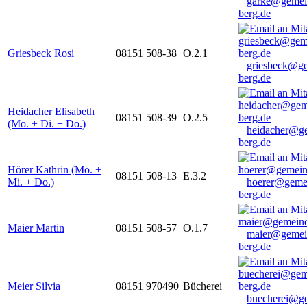
garke@gemei
berg.de
Griesbeck Rosi
08151 508-38
O.2.1
griesbeck@g
berg.de
Heidacher Elisabeth
08151 508-39
O.2.5
(Mo. + Di. + Do.)
heidacher@g
berg.de
Hörer Kathrin (Mo. +
08151 508-13
E.3.2
Mi. + Do.)
hoerer@geme
berg.de
Maier Martin
08151 508-57
O.1.7
maier@gemei
berg.de
Meier Silvia
08151 970490
Bücherei
buecherei@g