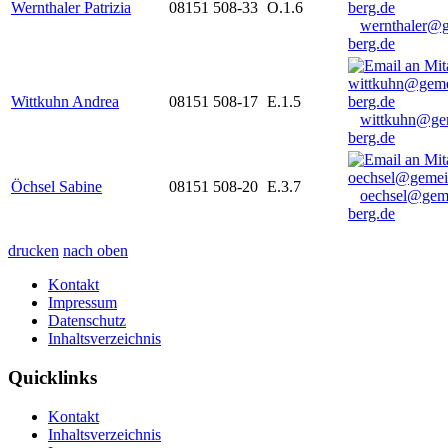
Wernthaler Patrizia
08151 508-33
O.1.6
wernthaler@
berg.de
Wittkuhn Andrea
08151 508-17
E.1.5
wittkuhn@ge
berg.de
Öchsel Sabine
08151 508-20
E.3.7
oechsel@gem
berg.de
drucken
nach oben
Kontakt
Impressum
Datenschutz
Inhaltsverzeichnis
Quicklinks
Kontakt
Inhaltsverzeichnis