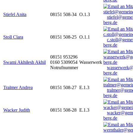
Stiefel Anita
08151 508-34
O.1.3
stiefel@geme
berg.de
Stoll Clara
08151 508-25
O.1.1
c.stoll@geme
berg.de
08151 953296
Swami Akhilesh Akhil
0160 5309054
Wasserwerk
Notrufnummer
wasserwerk@
berg.de
Tralmer Andrea
08151 508-27
E.1.3
tralmer@gem
berg.de
Wacker Judith
08151 508-28
E.1.3
wacker@geme
berg.de