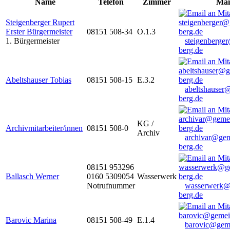
Name
Telefon
Zimmer
Mai
Steigenberger Rupert
Erster Bürgermeister
08151 508-34
O.1.3
1. Bürgermeister
steigenberge
berg.de
Abeltshauser Tobias
08151 508-15
E.3.2
abeltshauser
berg.de
KG /
Archivmitarbeiter/innen
08151 508-0
Archiv
archivar@gem
berg.de
08151 953296
Ballasch Werner
0160 5309054
Wasserwerk
Notrufnummer
wasserwerk@
berg.de
Barovic Marina
08151 508-49
E.1.4
barovic@gem