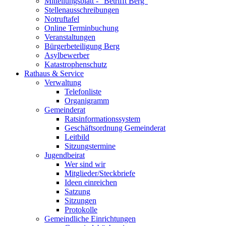
Mitteilungsblatt - "Betrifft Berg"
Stellenausschreibungen
Notruftafel
Online Terminbuchung
Veranstaltungen
Bürgerbeteiligung Berg
Asylbewerber
Katastrophenschutz
Rathaus & Service
Verwaltung
Telefonliste
Organigramm
Gemeinderat
Ratsinformationssystem
Geschäftsordnung Gemeinderat
Leitbild
Sitzungstermine
Jugendbeirat
Wer sind wir
Mitglieder/Steckbriefe
Ideen einreichen
Satzung
Sitzungen
Protokolle
Gemeindliche Einrichtungen