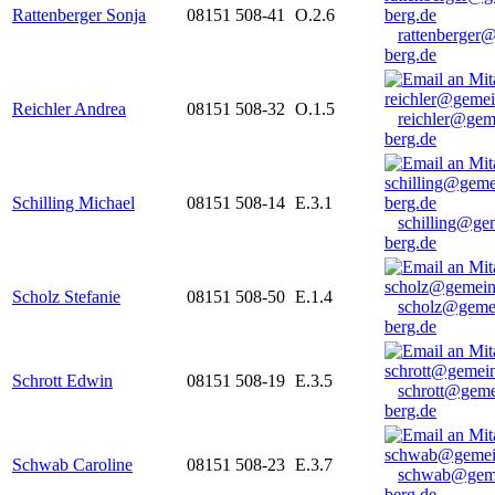
Rattenberger Sonja
08151 508-41
O.2.6
rattenberger
berg.de
Reichler Andrea
08151 508-32
O.1.5
reichler@gem
berg.de
Schilling Michael
08151 508-14
E.3.1
schilling@ge
berg.de
Scholz Stefanie
08151 508-50
E.1.4
scholz@geme
berg.de
Schrott Edwin
08151 508-19
E.3.5
schrott@geme
berg.de
Schwab Caroline
08151 508-23
E.3.7
schwab@gem
berg.de