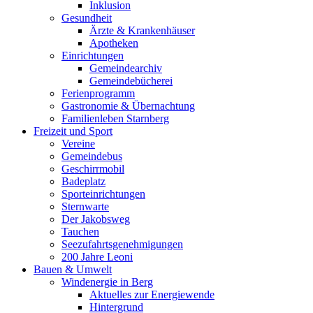
Inklusion
Gesundheit
Ärzte & Krankenhäuser
Apotheken
Einrichtungen
Gemeindearchiv
Gemeindebücherei
Ferienprogramm
Gastronomie & Übernachtung
Familienleben Starnberg
Freizeit und Sport
Vereine
Gemeindebus
Geschirrmobil
Badeplatz
Sporteinrichtungen
Sternwarte
Der Jakobsweg
Tauchen
Seezufahrtsgenehmigungen
200 Jahre Leoni
Bauen & Umwelt
Windenergie in Berg
Aktuelles zur Energiewende
Hintergrund