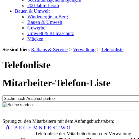
200 Jahre Leoni
Bauen & Umwelt
Windenergie in Berg
Bauen & Umwelt
Gewerbe
Umwelt & Klimaschutz
Mücken
Sie sind hier:
Rathaus & Service
>
Verwaltung
>
Telefonliste
Telefonliste
Mitarbeiter-Telefon-Liste
Sprung zu den Mitarbeitern mit dem Anfangsbuchstaben:
A
B
E
G
H
M
N
P
R
S
T
W
O
Telefonliste der Mitarbeiter/innen der Verwaltung