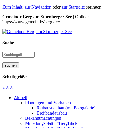
Zum Inhalt
,
zur Navigation
oder
zur Startseite
springen.
Gemeinde Berg am Starnberger See
| Online:
https://www.gemeinde-berg.de//
Suche
suchen
Schriftgröße
A
A
A
Aktuell
Planungen und Vorhaben
Rathausneubau (mit Fotogalerie)
Breitbandausbau
Bekanntmachungen
Mitteilungsblatt - "BergBlick"