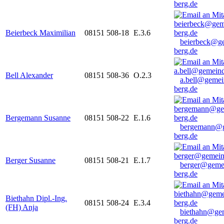
berg.de
Beierbeck Maximilian
08151 508-18
E.3.6
beierbeck@g
berg.de
Bell Alexander
08151 508-36
O.2.3
a.bell@gemei
berg.de
Bergemann Susanne
08151 508-22
E.1.6
bergemann@g
berg.de
Berger Susanne
08151 508-21
E.1.7
berger@geme
berg.de
Biethahn Dipl.-Ing.
08151 508-24
E.3.4
(FH) Anja
biethahn@ge
berg.de