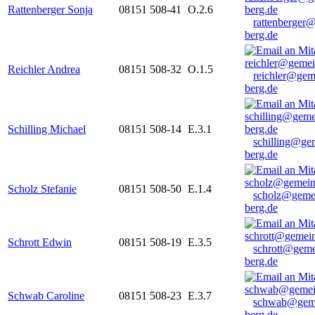
Rattenberger Sonja
08151 508-41
O.2.6
rattenberger
berg.de
Reichler Andrea
08151 508-32
O.1.5
reichler@gem
berg.de
Schilling Michael
08151 508-14
E.3.1
schilling@ge
berg.de
Scholz Stefanie
08151 508-50
E.1.4
scholz@geme
berg.de
Schrott Edwin
08151 508-19
E.3.5
schrott@geme
berg.de
Schwab Caroline
08151 508-23
E.3.7
schwab@gem
berg.de