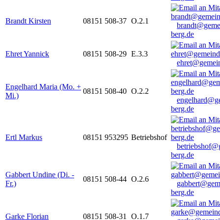
Brandt Kirsten
08151 508-37
O.2.1
brandt@geme
berg.de
Ehret Yannick
08151 508-29
E.3.3
ehret@gemein
Engelhard Maria (Mo. +
08151 508-40
O.2.2
Mi.)
engelhard@g
berg.de
Ertl Markus
08151 953295
Betriebshof
betriebshof@
berg.de
Gabbert Undine (Di. -
08151 508-44
O.2.6
Fr.)
gabbert@gem
berg.de
Garke Florian
08151 508-31
O.1.7