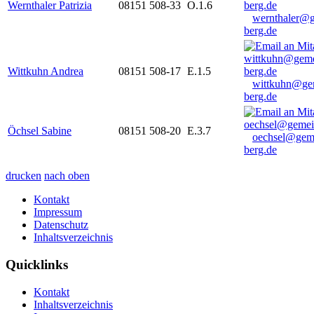
Wernthaler Patrizia
08151 508-33
O.1.6
wernthaler@
berg.de
Wittkuhn Andrea
08151 508-17
E.1.5
wittkuhn@ge
berg.de
Öchsel Sabine
08151 508-20
E.3.7
oechsel@gem
berg.de
drucken
nach oben
Kontakt
Impressum
Datenschutz
Inhaltsverzeichnis
Quicklinks
Kontakt
Inhaltsverzeichnis