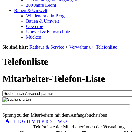
200 Jahre Leoni
Bauen & Umwelt
Windenergie in Berg
Bauen & Umwelt
Gewerbe
Umwelt & Klimaschutz
Mücken
Sie sind hier:
Rathaus & Service
>
Verwaltung
>
Telefonliste
Telefonliste
Mitarbeiter-Telefon-Liste
Sprung zu den Mitarbeitern mit dem Anfangsbuchstaben:
A
B
E
G
H
M
N
P
R
S
T
W
O
Telefonliste der Mitarbeiter/innen der Verwaltung