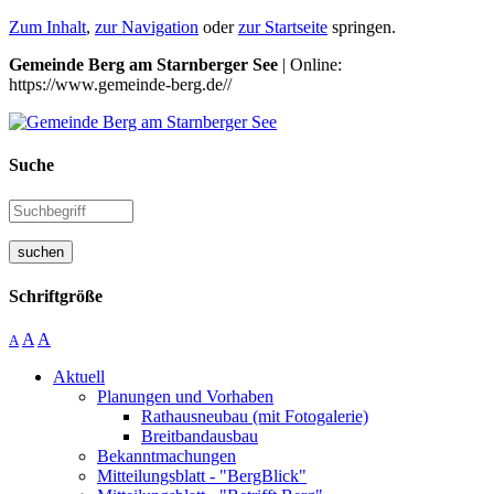
Zum Inhalt
,
zur Navigation
oder
zur Startseite
springen.
Gemeinde Berg am Starnberger See
| Online:
https://www.gemeinde-berg.de//
Suche
suchen
Schriftgröße
A
A
A
Aktuell
Planungen und Vorhaben
Rathausneubau (mit Fotogalerie)
Breitbandausbau
Bekanntmachungen
Mitteilungsblatt - "BergBlick"