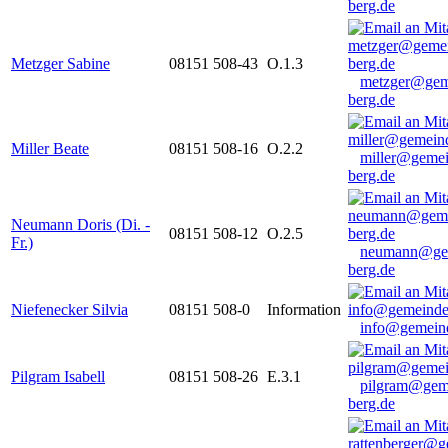
berg.de
Metzger Sabine
08151 508-43
O.1.3
metzger@gem
berg.de
Miller Beate
08151 508-16
O.2.2
miller@gemei
berg.de
Neumann Doris (Di. -
08151 508-12
O.2.5
Fr.)
neumann@ge
berg.de
Niefenecker Silvia
08151 508-0
Information
info@gemeind
Pilgram Isabell
08151 508-26
E.3.1
pilgram@gem
berg.de