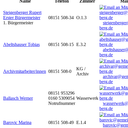
Name
Telefon
Zimmer
Mai
Steigenberger Rupert
Erster Bürgermeister
08151 508-34
O.1.3
1. Bürgermeister
steigenberge
berg.de
Abeltshauser Tobias
08151 508-15
E.3.2
abeltshauser
berg.de
KG /
Archivmitarbeiter/innen
08151 508-0
Archiv
archivar@gem
berg.de
08151 953296
Ballasch Werner
0160 5309054
Wasserwerk
Notrufnummer
wasserwerk@
berg.de
Barovic Marina
08151 508-49
E.1.4
barovic@gem