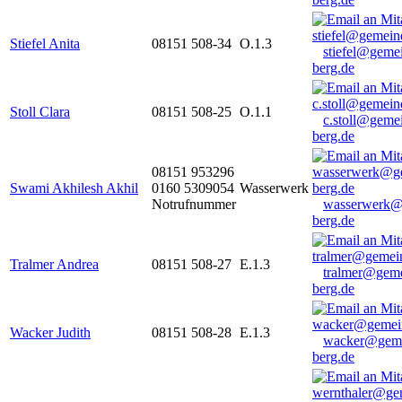
Stiefel Anita
08151 508-34
O.1.3
stiefel@geme
berg.de
Stoll Clara
08151 508-25
O.1.1
c.stoll@geme
berg.de
08151 953296
Swami Akhilesh Akhil
0160 5309054
Wasserwerk
Notrufnummer
wasserwerk@
berg.de
Tralmer Andrea
08151 508-27
E.1.3
tralmer@gem
berg.de
Wacker Judith
08151 508-28
E.1.3
wacker@geme
berg.de