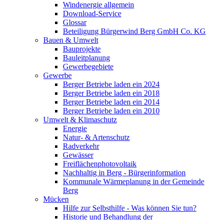
Windenergie allgemein
Download-Service
Glossar
Beteiligung Bürgerwind Berg GmbH Co. KG
Bauen & Umwelt
Bauprojekte
Bauleitplanung
Gewerbegebiete
Gewerbe
Berger Betriebe laden ein 2024
Berger Betriebe laden ein 2018
Berger Betriebe laden ein 2014
Berger Betriebe laden ein 2010
Umwelt & Klimaschutz
Energie
Natur- & Artenschutz
Radverkehr
Gewässer
Freiflächenphotovoltaik
Nachhaltig in Berg - Bürgerinformation
Kommunale Wärmeplanung in der Gemeinde
Berg
Mücken
Hilfe zur Selbsthilfe - Was können Sie tun?
Historie und Behandlung der