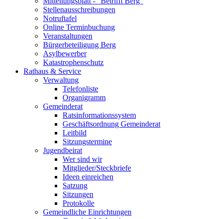
Mitteilungsblatt - "Betrifft Berg"
Stellenausschreibungen
Notruftafel
Online Terminbuchung
Veranstaltungen
Bürgerbeteiligung Berg
Asylbewerber
Katastrophenschutz
Rathaus & Service
Verwaltung
Telefonliste
Organigramm
Gemeinderat
Ratsinformationssystem
Geschäftsordnung Gemeinderat
Leitbild
Sitzungstermine
Jugendbeirat
Wer sind wir
Mitglieder/Steckbriefe
Ideen einreichen
Satzung
Sitzungen
Protokolle
Gemeindliche Einrichtungen