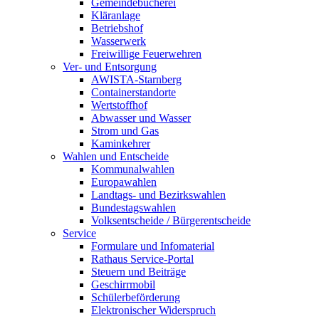
Gemeindebücherei
Kläranlage
Betriebshof
Wasserwerk
Freiwillige Feuerwehren
Ver- und Entsorgung
AWISTA-Starnberg
Containerstandorte
Wertstoffhof
Abwasser und Wasser
Strom und Gas
Kaminkehrer
Wahlen und Entscheide
Kommunalwahlen
Europawahlen
Landtags- und Bezirkswahlen
Bundestagswahlen
Volksentscheide / Bürgerentscheide
Service
Formulare und Infomaterial
Rathaus Service-Portal
Steuern und Beiträge
Geschirrmobil
Schülerbeförderung
Elektronischer Widerspruch