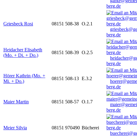
garke@gemei
berg.de
Griesbeck Rosi
08151 508-38
O.2.1
griesbeck@g
berg.de
Heidacher Elisabeth
08151 508-39
O.2.5
(Mo. + Di. + Do.)
heidacher@g
berg.de
Hörer Kathrin (Mo. +
08151 508-13
E.3.2
Mi. + Do.)
hoerer@geme
berg.de
Maier Martin
08151 508-57
O.1.7
maier@gemei
berg.de
Meier Silvia
08151 970490
Bücherei
buecherei@g