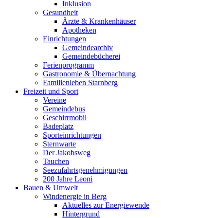
Inklusion
Gesundheit
Ärzte & Krankenhäuser
Apotheken
Einrichtungen
Gemeindearchiv
Gemeindebücherei
Ferienprogramm
Gastronomie & Übernachtung
Familienleben Starnberg
Freizeit und Sport
Vereine
Gemeindebus
Geschirrmobil
Badeplatz
Sporteinrichtungen
Sternwarte
Der Jakobsweg
Tauchen
Seezufahrtsgenehmigungen
200 Jahre Leoni
Bauen & Umwelt
Windenergie in Berg
Aktuelles zur Energiewende
Hintergrund