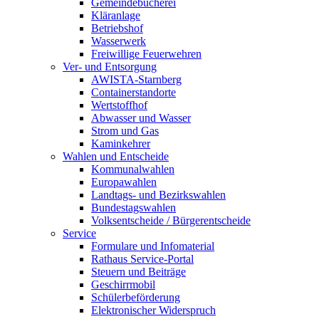
Gemeindebücherei
Kläranlage
Betriebshof
Wasserwerk
Freiwillige Feuerwehren
Ver- und Entsorgung
AWISTA-Starnberg
Containerstandorte
Wertstoffhof
Abwasser und Wasser
Strom und Gas
Kaminkehrer
Wahlen und Entscheide
Kommunalwahlen
Europawahlen
Landtags- und Bezirkswahlen
Bundestagswahlen
Volksentscheide / Bürgerentscheide
Service
Formulare und Infomaterial
Rathaus Service-Portal
Steuern und Beiträge
Geschirrmobil
Schülerbeförderung
Elektronischer Widerspruch