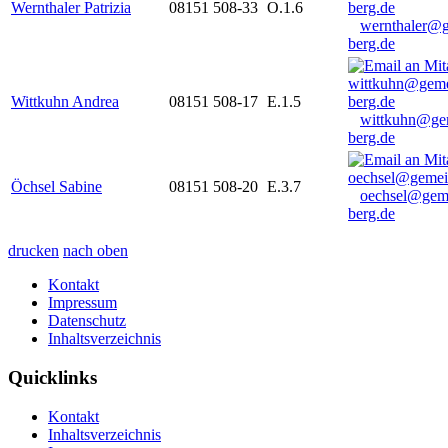
Wernthaler Patrizia
08151 508-33
O.1.6
wernthaler@
berg.de
Wittkuhn Andrea
08151 508-17
E.1.5
wittkuhn@ge
berg.de
Öchsel Sabine
08151 508-20
E.3.7
oechsel@gem
berg.de
drucken
nach oben
Kontakt
Impressum
Datenschutz
Inhaltsverzeichnis
Quicklinks
Kontakt
Inhaltsverzeichnis