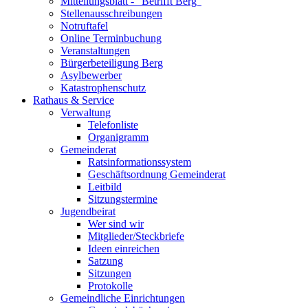
Mitteilungsblatt - "Betrifft Berg"
Stellenausschreibungen
Notruftafel
Online Terminbuchung
Veranstaltungen
Bürgerbeteiligung Berg
Asylbewerber
Katastrophenschutz
Rathaus & Service
Verwaltung
Telefonliste
Organigramm
Gemeinderat
Ratsinformationssystem
Geschäftsordnung Gemeinderat
Leitbild
Sitzungstermine
Jugendbeirat
Wer sind wir
Mitglieder/Steckbriefe
Ideen einreichen
Satzung
Sitzungen
Protokolle
Gemeindliche Einrichtungen