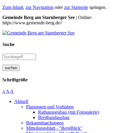
Zum Inhalt
,
zur Navigation
oder
zur Startseite
springen.
Gemeinde Berg am Starnberger See
| Online:
https://www.gemeinde-berg.de//
Suche
suchen
Schriftgröße
A
A
A
Aktuell
Planungen und Vorhaben
Rathausneubau (mit Fotogalerie)
Breitbandausbau
Bekanntmachungen
Mitteilungsblatt - "BergBlick"