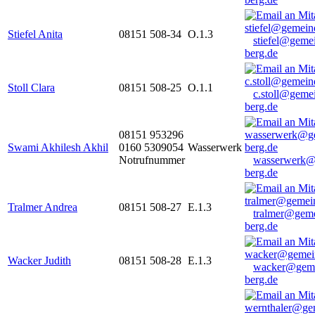
Stiefel Anita
08151 508-34
O.1.3
stiefel@geme
berg.de
Stoll Clara
08151 508-25
O.1.1
c.stoll@geme
berg.de
08151 953296
Swami Akhilesh Akhil
0160 5309054
Wasserwerk
Notrufnummer
wasserwerk@
berg.de
Tralmer Andrea
08151 508-27
E.1.3
tralmer@gem
berg.de
Wacker Judith
08151 508-28
E.1.3
wacker@geme
berg.de