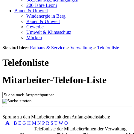
200 Jahre Leoni
Bauen & Umwelt
Windenergie in Berg
Bauen & Umwelt
Gewerbe
Umwelt & Klimaschutz
Mücken
Sie sind hier:
Rathaus & Service
>
Verwaltung
>
Telefonliste
Telefonliste
Mitarbeiter-Telefon-Liste
Sprung zu den Mitarbeitern mit dem Anfangsbuchstaben:
A
B
E
G
H
M
N
P
R
S
T
W
O
Telefonliste der Mitarbeiter/innen der Verwaltung