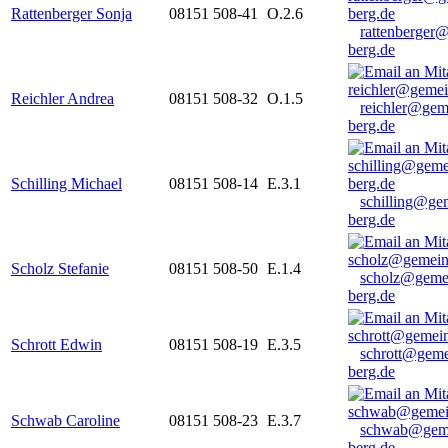
Rattenberger Sonja
08151 508-41
O.2.6
rattenberger
berg.de
Reichler Andrea
08151 508-32
O.1.5
reichler@gem
berg.de
Schilling Michael
08151 508-14
E.3.1
schilling@ge
berg.de
Scholz Stefanie
08151 508-50
E.1.4
scholz@geme
berg.de
Schrott Edwin
08151 508-19
E.3.5
schrott@geme
berg.de
Schwab Caroline
08151 508-23
E.3.7
schwab@gem
berg.de