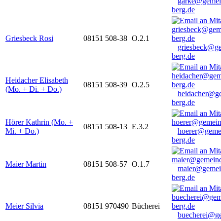
garke@gemei
berg.de
Griesbeck Rosi
08151 508-38
O.2.1
griesbeck@g
berg.de
Heidacher Elisabeth
08151 508-39
O.2.5
(Mo. + Di. + Do.)
heidacher@g
berg.de
Hörer Kathrin (Mo. +
08151 508-13
E.3.2
Mi. + Do.)
hoerer@geme
berg.de
Maier Martin
08151 508-57
O.1.7
maier@gemei
berg.de
Meier Silvia
08151 970490
Bücherei
buecherei@g