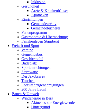
Inklusion
Gesundheit
Ärzte & Krankenhäuser
Apotheken
Einrichtungen
Gemeindearchiv
Gemeindebücherei
Ferienprogramm
Gastronomie & Übernachtung
Familienleben Starnberg
Freizeit und Sport
Vereine
Gemeindebus
Geschirrmobil
Badeplatz
Sporteinrichtungen
Sternwarte
Der Jakobsweg
Tauchen
Seezufahrtsgenehmigungen
200 Jahre Leoni
Bauen & Umwelt
Windenergie in Berg
Aktuelles zur Energiewende
Hintergrund