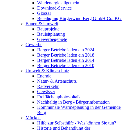
Windenergie allgemein
Download-Service
Glossar
Beteiligung Bürgerwind Berg GmbH Co. KG
Bauen & Umwelt
Bauprojekte
Bauleitplanung
Gewerbegebiete
Gewerbe
Berger Betriebe laden ein 2024
Berger Betriebe laden ein 2018
Berger Betriebe laden ein 2014
Berger Betriebe laden ein 2010
Umwelt & Klimaschutz
Energie
Natur- & Artenschutz
Radverkehr
Gewässer
Freiflächenphotovoltaik
Nachhaltig in Berg - Bürgerinformation
Kommunale Wärmeplanung in der Gemeinde
Berg
Mücken
Hilfe zur Selbsthilfe - Was können Sie tun?
Historie und Behandlung der