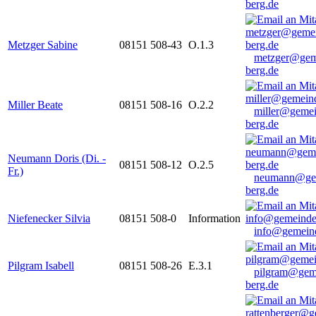
berg.de
Metzger Sabine
08151 508-43
O.1.3
metzger@gem
berg.de
Miller Beate
08151 508-16
O.2.2
miller@gemei
berg.de
Neumann Doris (Di. -
08151 508-12
O.2.5
Fr.)
neumann@ge
berg.de
Niefenecker Silvia
08151 508-0
Information
info@gemeind
Pilgram Isabell
08151 508-26
E.3.1
pilgram@gem
berg.de