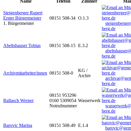
Name
Telefon
Zimmer
Mai
Steigenberger Rupert
Erster Bürgermeister
08151 508-34
O.1.3
1. Bürgermeister
steigenberge
berg.de
Abeltshauser Tobias
08151 508-15
E.3.2
abeltshauser
berg.de
KG /
Archivmitarbeiter/innen
08151 508-0
Archiv
archivar@gem
berg.de
08151 953296
Ballasch Werner
0160 5309054
Wasserwerk
Notrufnummer
wasserwerk@
berg.de
Barovic Marina
08151 508-49
E.1.4
barovic@gem