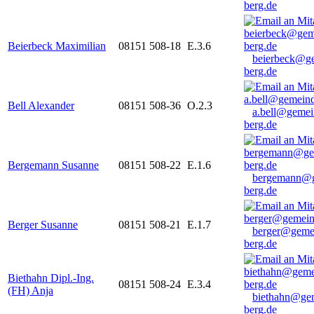
berg.de
Beierbeck Maximilian
08151 508-18
E.3.6
beierbeck@g
berg.de
Bell Alexander
08151 508-36
O.2.3
a.bell@gemei
berg.de
Bergemann Susanne
08151 508-22
E.1.6
bergemann@g
berg.de
Berger Susanne
08151 508-21
E.1.7
berger@geme
berg.de
Biethahn Dipl.-Ing.
08151 508-24
E.3.4
(FH) Anja
biethahn@ge
berg.de