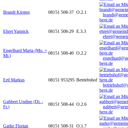
Brandt Kirsten
08151 508-37
O.2.1
brandt@geme
berg.de
Ehret Yannick
08151 508-29
E.3.3
ehret@gemein
Engelhard Maria (Mo. +
08151 508-40
O.2.2
Mi.)
engelhard@g
berg.de
Ertl Markus
08151 953295
Betriebshof
betriebshof@
berg.de
Gabbert Undine (Di. -
08151 508-44
O.2.6
Fr.)
gabbert@gem
berg.de
Garke Florian
08151 508-31
O.1.7