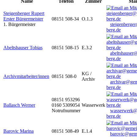
Name
Telefon
Zimmer
Mai
Steigenberger Rupert
Erster Bürgermeister
08151 508-34
O.1.3
1. Bürgermeister
steigenberge
berg.de
Abeltshauser Tobias
08151 508-15
E.3.2
abeltshauser
berg.de
KG /
Archivmitarbeiter/innen
08151 508-0
Archiv
archivar@gem
berg.de
08151 953296
Ballasch Werner
0160 5309054
Wasserwerk
Notrufnummer
wasserwerk@
berg.de
Barovic Marina
08151 508-49
E.1.4
barovic@gem