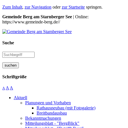
Zum Inhalt
,
zur Navigation
oder
zur Startseite
springen.
Gemeinde Berg am Starnberger See
| Online:
https://www.gemeinde-berg.de//
Suche
suchen
Schriftgröße
A
A
A
Aktuell
Planungen und Vorhaben
Rathausneubau (mit Fotogalerie)
Breitbandausbau
Bekanntmachungen
Mitteilungsblatt - "BergBlick"