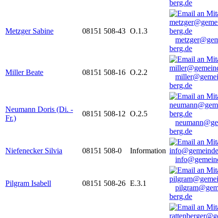
berg.de
Metzger Sabine
08151 508-43
O.1.3
metzger@gem
berg.de
Miller Beate
08151 508-16
O.2.2
miller@gemei
berg.de
Neumann Doris (Di. -
08151 508-12
O.2.5
Fr.)
neumann@ge
berg.de
Niefenecker Silvia
08151 508-0
Information
info@gemeind
Pilgram Isabell
08151 508-26
E.3.1
pilgram@gem
berg.de