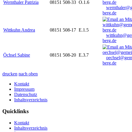
Wernthaler Patrizia
08151 508-33
O.1.6
wernthaler@
berg.de
Wittkuhn Andrea
08151 508-17
E.1.5
wittkuhn@ge
berg.de
Öchsel Sabine
08151 508-20
E.3.7
oechsel@gem
berg.de
drucken
nach oben
Kontakt
Impressum
Datenschutz
Inhaltsverzeichnis
Quicklinks
Kontakt
Inhaltsverzeichnis