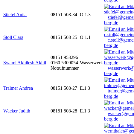
Stiefel Anita
08151 508-34
O.1.3
stiefel@geme
berg.de
Stoll Clara
08151 508-25
O.1.1
c.stoll@geme
berg.de
08151 953296
Swami Akhilesh Akhil
0160 5309054
Wasserwerk
Notrufnummer
wasserwerk@
berg.de
Tralmer Andrea
08151 508-27
E.1.3
tralmer@gem
berg.de
Wacker Judith
08151 508-28
E.1.3
wacker@geme
berg.de