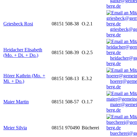
garke@gemei
berg.de
Griesbeck Rosi
08151 508-38
O.2.1
griesbeck@g
berg.de
Heidacher Elisabeth
08151 508-39
O.2.5
(Mo. + Di. + Do.)
heidacher@g
berg.de
Hörer Kathrin (Mo. +
08151 508-13
E.3.2
Mi. + Do.)
hoerer@geme
berg.de
Maier Martin
08151 508-57
O.1.7
maier@gemei
berg.de
Meier Silvia
08151 970490
Bücherei
buecherei@g