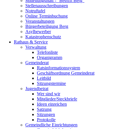
Mitteilungsblatt - "Betrifft Berg"
Stellenausschreibungen
Notruftafel
Online Terminbuchung
Veranstaltungen
Bürgerbeteiligung Berg
Asylbewerber
Katastrophenschutz
Rathaus & Service
Verwaltung
Telefonliste
Organigramm
Gemeinderat
Ratsinformationssystem
Geschäftsordnung Gemeinderat
Leitbild
Sitzungstermine
Jugendbeirat
Wer sind wir
Mitglieder/Steckbriefe
Ideen einreichen
Satzung
Sitzungen
Protokolle
Gemeindliche Einrichtungen