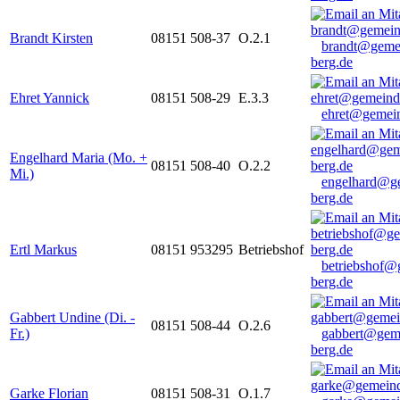
Brandt Kirsten
08151 508-37
O.2.1
brandt@geme
berg.de
Ehret Yannick
08151 508-29
E.3.3
ehret@gemein
Engelhard Maria (Mo. +
08151 508-40
O.2.2
Mi.)
engelhard@g
berg.de
Ertl Markus
08151 953295
Betriebshof
betriebshof@
berg.de
Gabbert Undine (Di. -
08151 508-44
O.2.6
Fr.)
gabbert@gem
berg.de
Garke Florian
08151 508-31
O.1.7