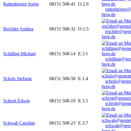
Rattenberger Sonja
08151 508-41
O.2.6
rattenberger
berg.de
Reichler Andrea
08151 508-32
O.1.5
reichler@gem
berg.de
Schilling Michael
08151 508-14
E.3.1
schilling@ge
berg.de
Scholz Stefanie
08151 508-50
E.1.4
scholz@geme
berg.de
Schrott Edwin
08151 508-19
E.3.5
schrott@geme
berg.de
Schwab Caroline
08151 508-23
E.3.7
schwab@gem
berg.de