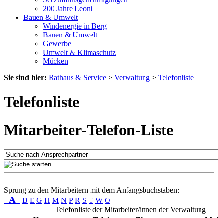
200 Jahre Leoni
Bauen & Umwelt
Windenergie in Berg
Bauen & Umwelt
Gewerbe
Umwelt & Klimaschutz
Mücken
Sie sind hier:
Rathaus & Service
>
Verwaltung
>
Telefonliste
Telefonliste
Mitarbeiter-Telefon-Liste
Sprung zu den Mitarbeitern mit dem Anfangsbuchstaben:
A
B
E
G
H
M
N
P
R
S
T
W
O
Telefonliste der Mitarbeiter/innen der Verwaltung