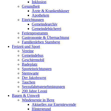
Inklusion
Gesundheit
Ärzte & Krankenhäuser
Apotheken
Einrichtungen
Gemeindearchiv
Gemeindebücherei
Ferienprogramm
Gastronomie & Übernachtung
Familienleben Starnberg
Freizeit und Sport
Vereine
Gemeindebus
Geschirrmobil
Badeplatz
Sporteinrichtungen
Sternwarte
Der Jakobsweg
Tauchen
Seezufahrtsgenehmigungen
200 Jahre Leoni
Bauen & Umwelt
Windenergie in Berg
Aktuelles zur Energiewende
Hintergrund