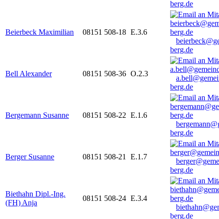
berg.de
Beierbeck Maximilian
08151 508-18
E.3.6
beierbeck@g
berg.de
Bell Alexander
08151 508-36
O.2.3
a.bell@gemei
berg.de
Bergemann Susanne
08151 508-22
E.1.6
bergemann@g
berg.de
Berger Susanne
08151 508-21
E.1.7
berger@geme
berg.de
Biethahn Dipl.-Ing.
08151 508-24
E.3.4
(FH) Anja
biethahn@ge
berg.de