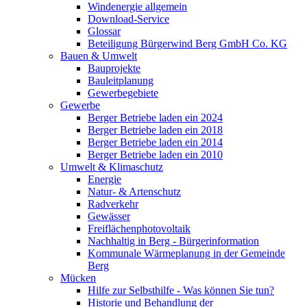
Windenergie allgemein
Download-Service
Glossar
Beteiligung Bürgerwind Berg GmbH Co. KG
Bauen & Umwelt
Bauprojekte
Bauleitplanung
Gewerbegebiete
Gewerbe
Berger Betriebe laden ein 2024
Berger Betriebe laden ein 2018
Berger Betriebe laden ein 2014
Berger Betriebe laden ein 2010
Umwelt & Klimaschutz
Energie
Natur- & Artenschutz
Radverkehr
Gewässer
Freiflächenphotovoltaik
Nachhaltig in Berg - Bürgerinformation
Kommunale Wärmeplanung in der Gemeinde
Berg
Mücken
Hilfe zur Selbsthilfe - Was können Sie tun?
Historie und Behandlung der