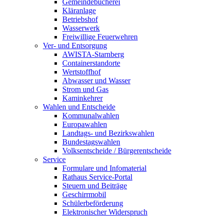
Gemeindebücherei
Kläranlage
Betriebshof
Wasserwerk
Freiwillige Feuerwehren
Ver- und Entsorgung
AWISTA-Starnberg
Containerstandorte
Wertstoffhof
Abwasser und Wasser
Strom und Gas
Kaminkehrer
Wahlen und Entscheide
Kommunalwahlen
Europawahlen
Landtags- und Bezirkswahlen
Bundestagswahlen
Volksentscheide / Bürgerentscheide
Service
Formulare und Infomaterial
Rathaus Service-Portal
Steuern und Beiträge
Geschirrmobil
Schülerbeförderung
Elektronischer Widerspruch