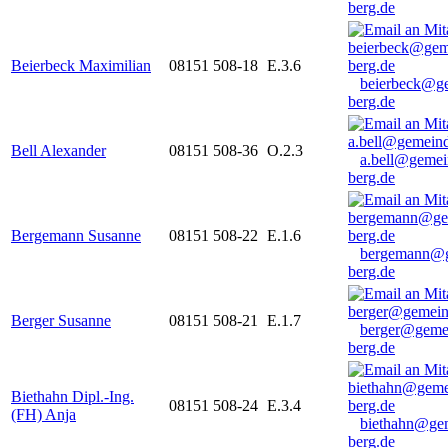
berg.de
Beierbeck Maximilian
08151 508-18
E.3.6
beierbeck@g
berg.de
Bell Alexander
08151 508-36
O.2.3
a.bell@gemei
berg.de
Bergemann Susanne
08151 508-22
E.1.6
bergemann@g
berg.de
Berger Susanne
08151 508-21
E.1.7
berger@geme
berg.de
Biethahn Dipl.-Ing.
08151 508-24
E.3.4
(FH) Anja
biethahn@ge
berg.de