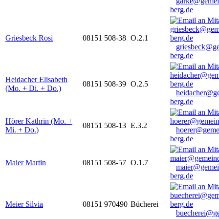
garke@gemei
berg.de
Griesbeck Rosi
08151 508-38
O.2.1
griesbeck@g
berg.de
Heidacher Elisabeth
08151 508-39
O.2.5
(Mo. + Di. + Do.)
heidacher@g
berg.de
Hörer Kathrin (Mo. +
08151 508-13
E.3.2
Mi. + Do.)
hoerer@geme
berg.de
Maier Martin
08151 508-57
O.1.7
maier@gemei
berg.de
Meier Silvia
08151 970490
Bücherei
buecherei@g