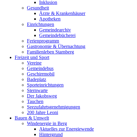
Inklusion
Gesundheit
Ärzte & Krankenhäuser
Apotheken
Einrichtungen
Gemeindearchiv
Gemeindebücherei
Ferienprogramm
Gastronomie & Übernachtung
Familienleben Starnberg
Freizeit und Sport
Vereine
Gemeindebus
Geschirrmobil
Badeplatz
Sporteinrichtungen
Sternwarte
Der Jakobsweg
Tauchen
Seezufahrtsgenehmigungen
200 Jahre Leoni
Bauen & Umwelt
Windenergie in Berg
Aktuelles zur Energiewende
Hintergrund