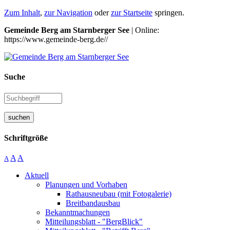
Zum Inhalt
,
zur Navigation
oder
zur Startseite
springen.
Gemeinde Berg am Starnberger See
| Online:
https://www.gemeinde-berg.de//
Suche
suchen
Schriftgröße
A
A
A
Aktuell
Planungen und Vorhaben
Rathausneubau (mit Fotogalerie)
Breitbandausbau
Bekanntmachungen
Mitteilungsblatt - "BergBlick"