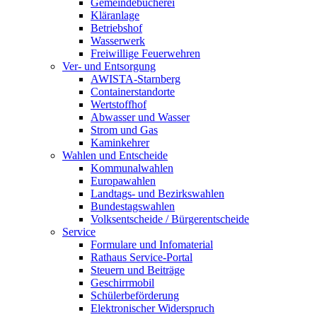
Gemeindebücherei
Kläranlage
Betriebshof
Wasserwerk
Freiwillige Feuerwehren
Ver- und Entsorgung
AWISTA-Starnberg
Containerstandorte
Wertstoffhof
Abwasser und Wasser
Strom und Gas
Kaminkehrer
Wahlen und Entscheide
Kommunalwahlen
Europawahlen
Landtags- und Bezirkswahlen
Bundestagswahlen
Volksentscheide / Bürgerentscheide
Service
Formulare und Infomaterial
Rathaus Service-Portal
Steuern und Beiträge
Geschirrmobil
Schülerbeförderung
Elektronischer Widerspruch