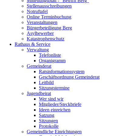
Mitteilungsblatt - "Betrifft Berg"
Stellenausschreibungen
Notruftafel
Online Terminbuchung
Veranstaltungen
Bürgerbeteiligung Berg
Asylbewerber
Katastrophenschutz
Rathaus & Service
Verwaltung
Telefonliste
Organigramm
Gemeinderat
Ratsinformationssystem
Geschäftsordnung Gemeinderat
Leitbild
Sitzungstermine
Jugendbeirat
Wer sind wir
Mitglieder/Steckbriefe
Ideen einreichen
Satzung
Sitzungen
Protokolle
Gemeindliche Einrichtungen