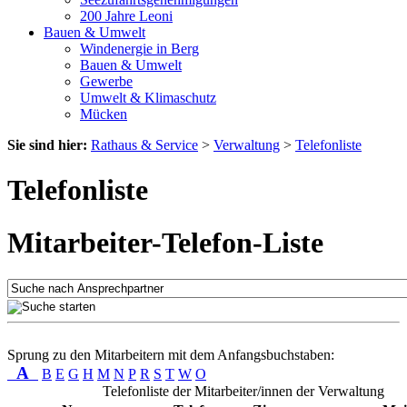
200 Jahre Leoni
Bauen & Umwelt
Windenergie in Berg
Bauen & Umwelt
Gewerbe
Umwelt & Klimaschutz
Mücken
Sie sind hier:
Rathaus & Service
>
Verwaltung
>
Telefonliste
Telefonliste
Mitarbeiter-Telefon-Liste
Sprung zu den Mitarbeitern mit dem Anfangsbuchstaben:
A
B
E
G
H
M
N
P
R
S
T
W
O
Telefonliste der Mitarbeiter/innen der Verwaltung