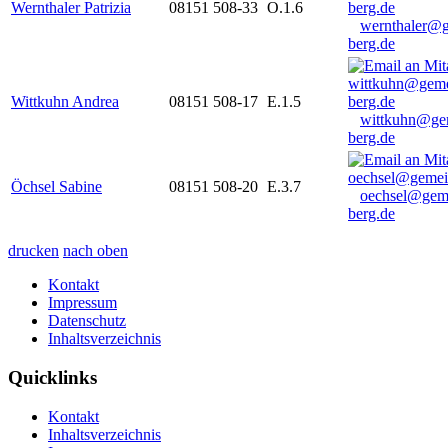
Wernthaler Patrizia
08151 508-33
O.1.6
wernthaler@
berg.de
Wittkuhn Andrea
08151 508-17
E.1.5
wittkuhn@ge
berg.de
Öchsel Sabine
08151 508-20
E.3.7
oechsel@gem
berg.de
drucken
nach oben
Kontakt
Impressum
Datenschutz
Inhaltsverzeichnis
Quicklinks
Kontakt
Inhaltsverzeichnis