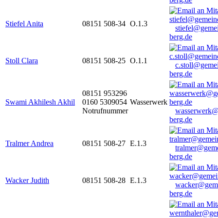
Stiefel Anita
08151 508-34
O.1.3
stiefel@geme
berg.de
Stoll Clara
08151 508-25
O.1.1
c.stoll@geme
berg.de
08151 953296
Swami Akhilesh Akhil
0160 5309054
Wasserwerk
Notrufnummer
wasserwerk@
berg.de
Tralmer Andrea
08151 508-27
E.1.3
tralmer@gem
berg.de
Wacker Judith
08151 508-28
E.1.3
wacker@geme
berg.de