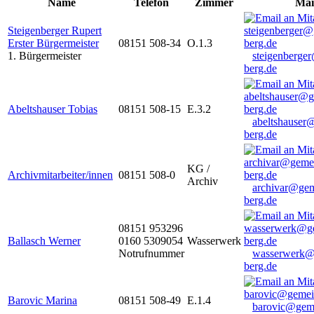
Name
Telefon
Zimmer
Mai
Steigenberger Rupert
Erster Bürgermeister
08151 508-34
O.1.3
1. Bürgermeister
steigenberge
berg.de
Abeltshauser Tobias
08151 508-15
E.3.2
abeltshauser
berg.de
KG /
Archivmitarbeiter/innen
08151 508-0
Archiv
archivar@gem
berg.de
08151 953296
Ballasch Werner
0160 5309054
Wasserwerk
Notrufnummer
wasserwerk@
berg.de
Barovic Marina
08151 508-49
E.1.4
barovic@gem