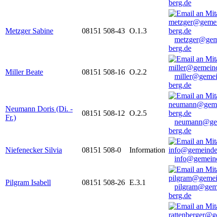
berg.de
Metzger Sabine
08151 508-43
O.1.3
metzger@gem
berg.de
Miller Beate
08151 508-16
O.2.2
miller@gemei
berg.de
Neumann Doris (Di. -
08151 508-12
O.2.5
Fr.)
neumann@ge
berg.de
Niefenecker Silvia
08151 508-0
Information
info@gemeind
Pilgram Isabell
08151 508-26
E.3.1
pilgram@gem
berg.de