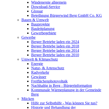
Windenergie allgemein
Download-Service
Glossar
Beteiligung Bürgerwind Berg GmbH Co. KG
Bauen & Umwelt
Bauprojekte
Bauleitplanung
Gewerbegebiete
Gewerbe
Berger Betriebe laden ein 2024
Berger Betriebe laden ein 2018
Berger Betriebe laden ein 2014
Berger Betriebe laden ein 2010
Umwelt & Klimaschutz
Energie
Natur- & Artenschutz
Radverkehr
Gewässer
Freiflächenphotovoltaik
Nachhaltig in Berg - Bürgerinformation
Kommunale Wärmeplanung in der Gemeinde
Berg
Mücken
Hilfe zur Selbsthilfe - Was können Sie tun?
Historie und Behandlung der