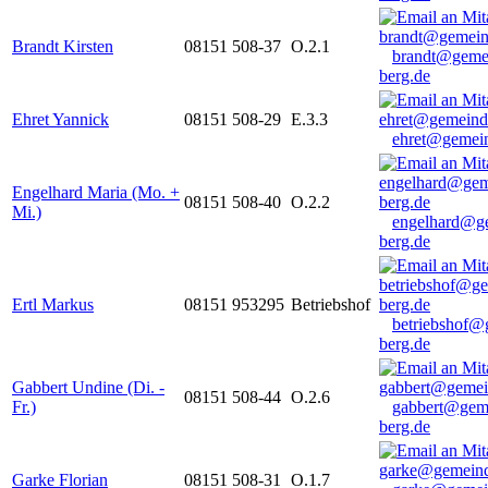
Brandt Kirsten
08151 508-37
O.2.1
brandt@geme
berg.de
Ehret Yannick
08151 508-29
E.3.3
ehret@gemein
Engelhard Maria (Mo. +
08151 508-40
O.2.2
Mi.)
engelhard@g
berg.de
Ertl Markus
08151 953295
Betriebshof
betriebshof@
berg.de
Gabbert Undine (Di. -
08151 508-44
O.2.6
Fr.)
gabbert@gem
berg.de
Garke Florian
08151 508-31
O.1.7