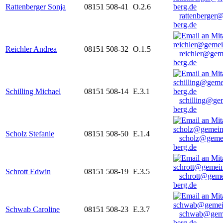
Rattenberger Sonja
08151 508-41
O.2.6
rattenberger
berg.de
Reichler Andrea
08151 508-32
O.1.5
reichler@gem
berg.de
Schilling Michael
08151 508-14
E.3.1
schilling@ge
berg.de
Scholz Stefanie
08151 508-50
E.1.4
scholz@geme
berg.de
Schrott Edwin
08151 508-19
E.3.5
schrott@geme
berg.de
Schwab Caroline
08151 508-23
E.3.7
schwab@gem
berg.de