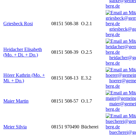
garke@gemei
berg.de
Griesbeck Rosi
08151 508-38
O.2.1
griesbeck@g
berg.de
Heidacher Elisabeth
08151 508-39
O.2.5
(Mo. + Di. + Do.)
heidacher@g
berg.de
Hörer Kathrin (Mo. +
08151 508-13
E.3.2
Mi. + Do.)
hoerer@geme
berg.de
Maier Martin
08151 508-57
O.1.7
maier@gemei
berg.de
Meier Silvia
08151 970490
Bücherei
buecherei@g