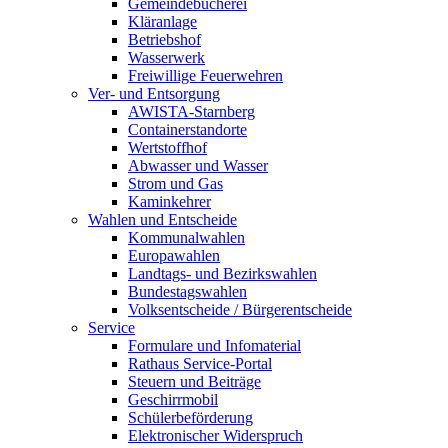
Gemeindebücherei
Kläranlage
Betriebshof
Wasserwerk
Freiwillige Feuerwehren
Ver- und Entsorgung
AWISTA-Starnberg
Containerstandorte
Wertstoffhof
Abwasser und Wasser
Strom und Gas
Kaminkehrer
Wahlen und Entscheide
Kommunalwahlen
Europawahlen
Landtags- und Bezirkswahlen
Bundestagswahlen
Volksentscheide / Bürgerentscheide
Service
Formulare und Infomaterial
Rathaus Service-Portal
Steuern und Beiträge
Geschirrmobil
Schülerbeförderung
Elektronischer Widerspruch