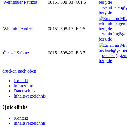
Wernthaler Patrizia
08151 508-33
O.1.6
wernthaler@
berg.de
Wittkuhn Andrea
08151 508-17
E.1.5
wittkuhn@ge
berg.de
Öchsel Sabine
08151 508-20
E.3.7
oechsel@gem
berg.de
drucken
nach oben
Kontakt
Impressum
Datenschutz
Inhaltsverzeichnis
Quicklinks
Kontakt
Inhaltsverzeichnis