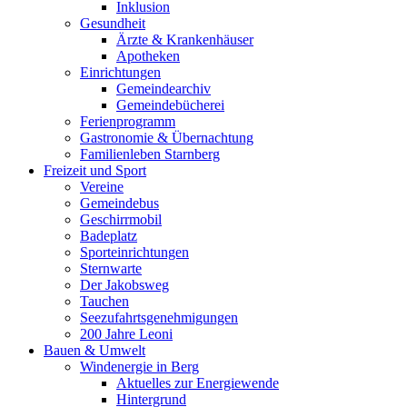
Inklusion
Gesundheit
Ärzte & Krankenhäuser
Apotheken
Einrichtungen
Gemeindearchiv
Gemeindebücherei
Ferienprogramm
Gastronomie & Übernachtung
Familienleben Starnberg
Freizeit und Sport
Vereine
Gemeindebus
Geschirrmobil
Badeplatz
Sporteinrichtungen
Sternwarte
Der Jakobsweg
Tauchen
Seezufahrtsgenehmigungen
200 Jahre Leoni
Bauen & Umwelt
Windenergie in Berg
Aktuelles zur Energiewende
Hintergrund