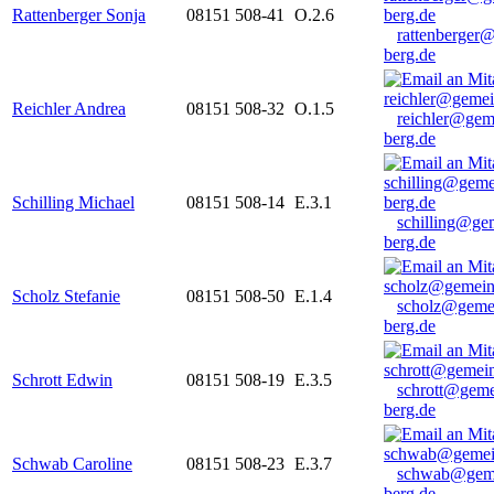
Rattenberger Sonja
08151 508-41
O.2.6
rattenberger
berg.de
Reichler Andrea
08151 508-32
O.1.5
reichler@gem
berg.de
Schilling Michael
08151 508-14
E.3.1
schilling@ge
berg.de
Scholz Stefanie
08151 508-50
E.1.4
scholz@geme
berg.de
Schrott Edwin
08151 508-19
E.3.5
schrott@geme
berg.de
Schwab Caroline
08151 508-23
E.3.7
schwab@gem
berg.de