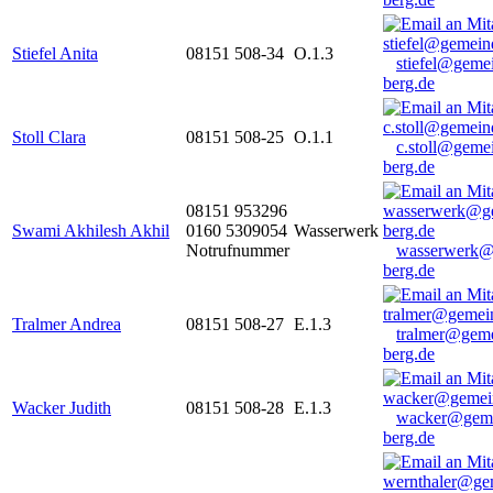
Stiefel Anita
08151 508-34
O.1.3
stiefel@geme
berg.de
Stoll Clara
08151 508-25
O.1.1
c.stoll@geme
berg.de
08151 953296
Swami Akhilesh Akhil
0160 5309054
Wasserwerk
Notrufnummer
wasserwerk@
berg.de
Tralmer Andrea
08151 508-27
E.1.3
tralmer@gem
berg.de
Wacker Judith
08151 508-28
E.1.3
wacker@geme
berg.de