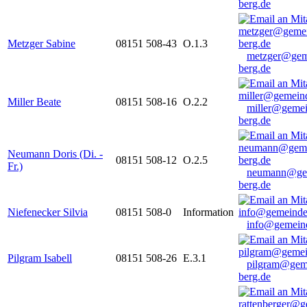
berg.de
Metzger Sabine
08151 508-43
O.1.3
metzger@gem
berg.de
Miller Beate
08151 508-16
O.2.2
miller@gemei
berg.de
Neumann Doris (Di. -
08151 508-12
O.2.5
Fr.)
neumann@ge
berg.de
Niefenecker Silvia
08151 508-0
Information
info@gemeind
Pilgram Isabell
08151 508-26
E.3.1
pilgram@gem
berg.de