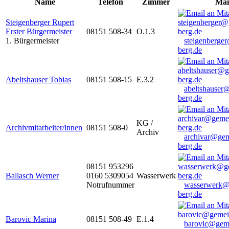
Name
Telefon
Zimmer
Mai
Steigenberger Rupert
Erster Bürgermeister
08151 508-34
O.1.3
1. Bürgermeister
steigenberge
berg.de
Abeltshauser Tobias
08151 508-15
E.3.2
abeltshauser
berg.de
KG /
Archivmitarbeiter/innen
08151 508-0
Archiv
archivar@gem
berg.de
08151 953296
Ballasch Werner
0160 5309054
Wasserwerk
Notrufnummer
wasserwerk@
berg.de
Barovic Marina
08151 508-49
E.1.4
barovic@gem