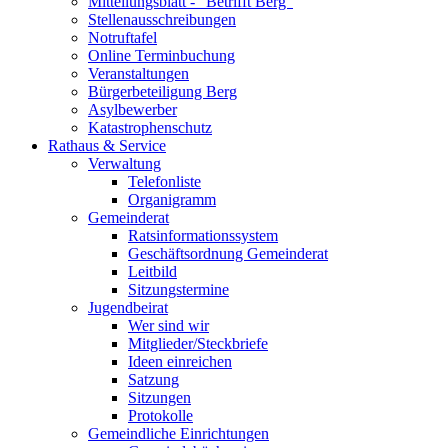
Mitteilungsblatt - "Betrifft Berg"
Stellenausschreibungen
Notruftafel
Online Terminbuchung
Veranstaltungen
Bürgerbeteiligung Berg
Asylbewerber
Katastrophenschutz
Rathaus & Service
Verwaltung
Telefonliste
Organigramm
Gemeinderat
Ratsinformationssystem
Geschäftsordnung Gemeinderat
Leitbild
Sitzungstermine
Jugendbeirat
Wer sind wir
Mitglieder/Steckbriefe
Ideen einreichen
Satzung
Sitzungen
Protokolle
Gemeindliche Einrichtungen