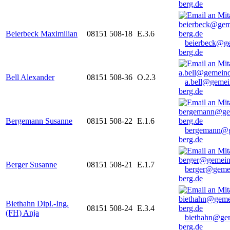
berg.de
Beierbeck Maximilian
08151 508-18
E.3.6
beierbeck@g
berg.de
Bell Alexander
08151 508-36
O.2.3
a.bell@gemei
berg.de
Bergemann Susanne
08151 508-22
E.1.6
bergemann@g
berg.de
Berger Susanne
08151 508-21
E.1.7
berger@geme
berg.de
Biethahn Dipl.-Ing.
08151 508-24
E.3.4
(FH) Anja
biethahn@ge
berg.de