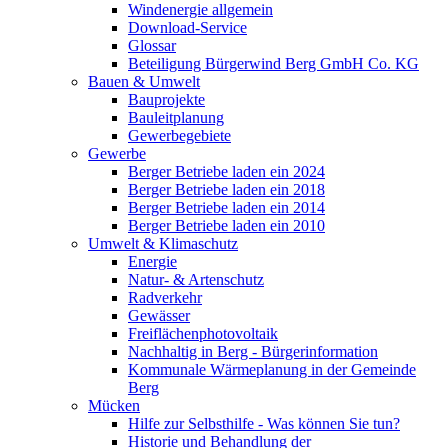
Windenergie allgemein
Download-Service
Glossar
Beteiligung Bürgerwind Berg GmbH Co. KG
Bauen & Umwelt
Bauprojekte
Bauleitplanung
Gewerbegebiete
Gewerbe
Berger Betriebe laden ein 2024
Berger Betriebe laden ein 2018
Berger Betriebe laden ein 2014
Berger Betriebe laden ein 2010
Umwelt & Klimaschutz
Energie
Natur- & Artenschutz
Radverkehr
Gewässer
Freiflächenphotovoltaik
Nachhaltig in Berg - Bürgerinformation
Kommunale Wärmeplanung in der Gemeinde
Berg
Mücken
Hilfe zur Selbsthilfe - Was können Sie tun?
Historie und Behandlung der