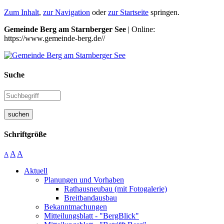
Zum Inhalt
,
zur Navigation
oder
zur Startseite
springen.
Gemeinde Berg am Starnberger See
| Online:
https://www.gemeinde-berg.de//
Suche
suchen
Schriftgröße
A
A
A
Aktuell
Planungen und Vorhaben
Rathausneubau (mit Fotogalerie)
Breitbandausbau
Bekanntmachungen
Mitteilungsblatt - "BergBlick"