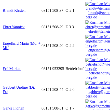
Brandt Kirsten
08151 508-37
O.2.1
brandt@geme
berg.de
Ehret Yannick
08151 508-29
E.3.3
ehret@gemein
Engelhard Maria (Mo. +
08151 508-40
O.2.2
Mi.)
engelhard@g
berg.de
Ertl Markus
08151 953295
Betriebshof
betriebshof@
berg.de
Gabbert Undine (Di. -
08151 508-44
O.2.6
Fr.)
gabbert@gem
berg.de
Garke Florian
08151 508-31
O.1.7