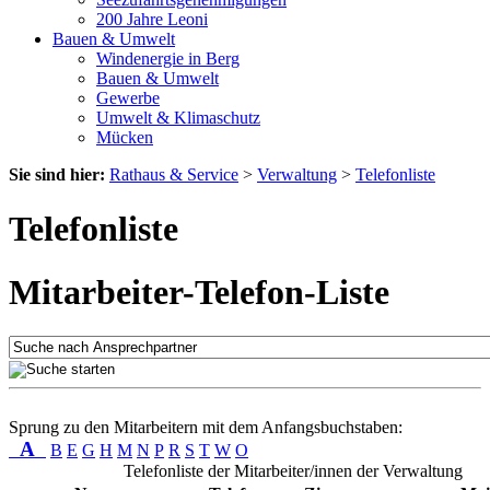
200 Jahre Leoni
Bauen & Umwelt
Windenergie in Berg
Bauen & Umwelt
Gewerbe
Umwelt & Klimaschutz
Mücken
Sie sind hier:
Rathaus & Service
>
Verwaltung
>
Telefonliste
Telefonliste
Mitarbeiter-Telefon-Liste
Sprung zu den Mitarbeitern mit dem Anfangsbuchstaben:
A
B
E
G
H
M
N
P
R
S
T
W
O
Telefonliste der Mitarbeiter/innen der Verwaltung