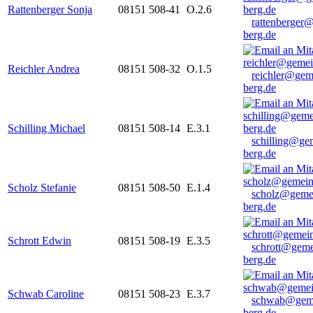
Rattenberger Sonja
08151 508-41
O.2.6
rattenberger
berg.de
Reichler Andrea
08151 508-32
O.1.5
reichler@gem
berg.de
Schilling Michael
08151 508-14
E.3.1
schilling@ge
berg.de
Scholz Stefanie
08151 508-50
E.1.4
scholz@geme
berg.de
Schrott Edwin
08151 508-19
E.3.5
schrott@geme
berg.de
Schwab Caroline
08151 508-23
E.3.7
schwab@gem
berg.de