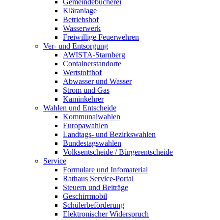
Gemeindebücherei
Kläranlage
Betriebshof
Wasserwerk
Freiwillige Feuerwehren
Ver- und Entsorgung
AWISTA-Starnberg
Containerstandorte
Wertstoffhof
Abwasser und Wasser
Strom und Gas
Kaminkehrer
Wahlen und Entscheide
Kommunalwahlen
Europawahlen
Landtags- und Bezirkswahlen
Bundestagswahlen
Volksentscheide / Bürgerentscheide
Service
Formulare und Infomaterial
Rathaus Service-Portal
Steuern und Beiträge
Geschirrmobil
Schülerbeförderung
Elektronischer Widerspruch