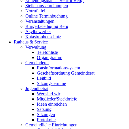
Mitteilungsblatt - "Betrifft Berg"
Stellenausschreibungen
Notruftafel
Online Terminbuchung
Veranstaltungen
Bürgerbeteiligung Berg
Asylbewerber
Katastrophenschutz
Rathaus & Service
Verwaltung
Telefonliste
Organigramm
Gemeinderat
Ratsinformationssystem
Geschäftsordnung Gemeinderat
Leitbild
Sitzungstermine
Jugendbeirat
Wer sind wir
Mitglieder/Steckbriefe
Ideen einreichen
Satzung
Sitzungen
Protokolle
Gemeindliche Einrichtungen