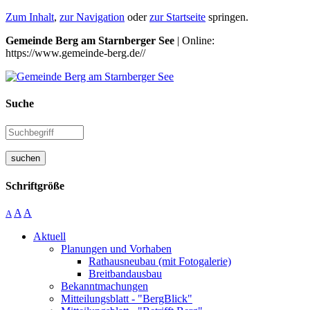
Zum Inhalt
,
zur Navigation
oder
zur Startseite
springen.
Gemeinde Berg am Starnberger See
| Online:
https://www.gemeinde-berg.de//
Suche
suchen
Schriftgröße
A
A
A
Aktuell
Planungen und Vorhaben
Rathausneubau (mit Fotogalerie)
Breitbandausbau
Bekanntmachungen
Mitteilungsblatt - "BergBlick"