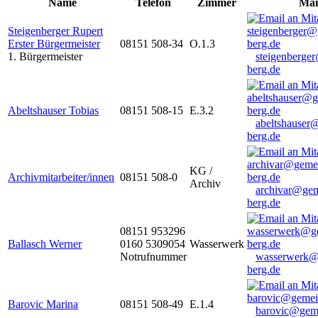
Name
Telefon
Zimmer
Mai
Steigenberger Rupert
Erster Bürgermeister
08151 508-34
O.1.3
1. Bürgermeister
steigenberge
berg.de
Abeltshauser Tobias
08151 508-15
E.3.2
abeltshauser
berg.de
KG /
Archivmitarbeiter/innen
08151 508-0
Archiv
archivar@gem
berg.de
08151 953296
Ballasch Werner
0160 5309054
Wasserwerk
Notrufnummer
wasserwerk@
berg.de
Barovic Marina
08151 508-49
E.1.4
barovic@gem