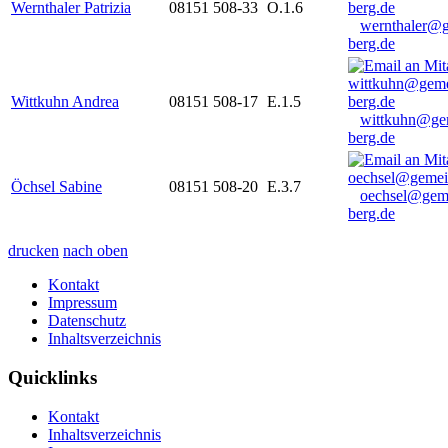
Wernthaler Patrizia
08151 508-33
O.1.6
wernthaler@
berg.de
Wittkuhn Andrea
08151 508-17
E.1.5
wittkuhn@ge
berg.de
Öchsel Sabine
08151 508-20
E.3.7
oechsel@gem
berg.de
drucken
nach oben
Kontakt
Impressum
Datenschutz
Inhaltsverzeichnis
Quicklinks
Kontakt
Inhaltsverzeichnis