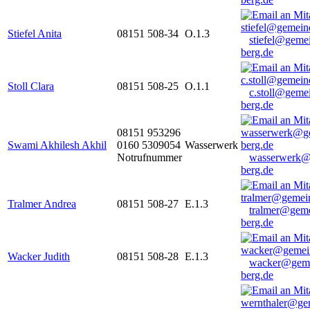
Stiefel Anita
08151 508-34
O.1.3
stiefel@geme
berg.de
Stoll Clara
08151 508-25
O.1.1
c.stoll@geme
berg.de
08151 953296
Swami Akhilesh Akhil
0160 5309054
Wasserwerk
Notrufnummer
wasserwerk@
berg.de
Tralmer Andrea
08151 508-27
E.1.3
tralmer@gem
berg.de
Wacker Judith
08151 508-28
E.1.3
wacker@geme
berg.de