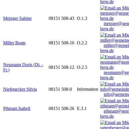
berg.de
Metzger Sabine
08151 508-43
O.1.3
metzger@gem
berg.de
Miller Beate
08151 508-16
O.2.2
miller@gemei
berg.de
Neumann Doris (Di. -
08151 508-12
O.2.5
Fr.)
neumann@ge
berg.de
Niefenecker Silvia
08151 508-0
Information
info@gemeind
Pilgram Isabell
08151 508-26
E.3.1
pilgram@gem
berg.de