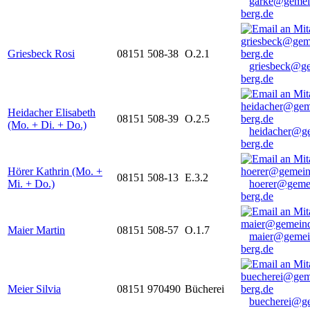
garke@gemei
berg.de
Griesbeck Rosi
08151 508-38
O.2.1
griesbeck@g
berg.de
Heidacher Elisabeth
08151 508-39
O.2.5
(Mo. + Di. + Do.)
heidacher@g
berg.de
Hörer Kathrin (Mo. +
08151 508-13
E.3.2
Mi. + Do.)
hoerer@geme
berg.de
Maier Martin
08151 508-57
O.1.7
maier@gemei
berg.de
Meier Silvia
08151 970490
Bücherei
buecherei@g