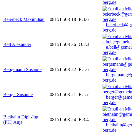
berg.de
Beierbeck Maximilian
08151 508-18
E.3.6
beierbeck@g
berg.de
Bell Alexander
08151 508-36
O.2.3
a.bell@gemei
berg.de
Bergemann Susanne
08151 508-22
E.1.6
bergemann@g
berg.de
Berger Susanne
08151 508-21
E.1.7
berger@geme
berg.de
Biethahn Dipl.-Ing.
08151 508-24
E.3.4
(FH) Anja
biethahn@ge
berg.de