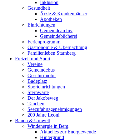
Inklusion
Gesundheit
Ärzte & Krankenhäuser
Apotheken
Einrichtungen
Gemeindearchiv
Gemeindebücherei
Ferienprogramm
Gastronomie & Übernachtung
Familienleben Starnberg
Freizeit und Sport
Vereine
Gemeindebus
Geschirrmobil
Badeplatz
Sporteinrichtungen
Sternwarte
Der Jakobsweg
Tauchen
Seezufahrtsgenehmigungen
200 Jahre Leoni
Bauen & Umwelt
Windenergie in Berg
Aktuelles zur Energiewende
Hintergrund