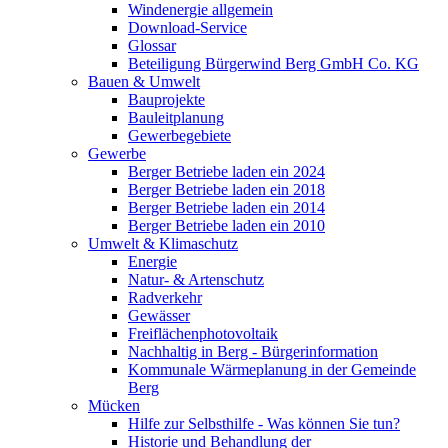
Windenergie allgemein
Download-Service
Glossar
Beteiligung Bürgerwind Berg GmbH Co. KG
Bauen & Umwelt
Bauprojekte
Bauleitplanung
Gewerbegebiete
Gewerbe
Berger Betriebe laden ein 2024
Berger Betriebe laden ein 2018
Berger Betriebe laden ein 2014
Berger Betriebe laden ein 2010
Umwelt & Klimaschutz
Energie
Natur- & Artenschutz
Radverkehr
Gewässer
Freiflächenphotovoltaik
Nachhaltig in Berg - Bürgerinformation
Kommunale Wärmeplanung in der Gemeinde
Berg
Mücken
Hilfe zur Selbsthilfe - Was können Sie tun?
Historie und Behandlung der