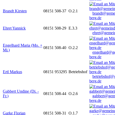
Brandt Kirsten
08151 508-37
O.2.1
brandt@geme
berg.de
Ehret Yannick
08151 508-29
E.3.3
ehret@gemein
Engelhard Maria (Mo. +
08151 508-40
O.2.2
Mi.)
engelhard@g
berg.de
Ertl Markus
08151 953295
Betriebshof
betriebshof@
berg.de
Gabbert Undine (Di. -
08151 508-44
O.2.6
Fr.)
gabbert@gem
berg.de
Garke Florian
08151 508-31
O.1.7