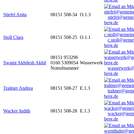
Stiefel Anita
08151 508-34
O.1.3
stiefel@geme
berg.de
Stoll Clara
08151 508-25
O.1.1
c.stoll@geme
berg.de
08151 953296
Swami Akhilesh Akhil
0160 5309054
Wasserwerk
Notrufnummer
wasserwerk@
berg.de
Tralmer Andrea
08151 508-27
E.1.3
tralmer@gem
berg.de
Wacker Judith
08151 508-28
E.1.3
wacker@geme
berg.de