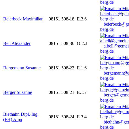
berg.de
Beierbeck Maximilian
08151 508-18
E.3.6
beierbeck@g
berg.de
Bell Alexander
08151 508-36
O.2.3
a.bell@gemei
berg.de
Bergemann Susanne
08151 508-22
E.1.6
bergemann@g
berg.de
Berger Susanne
08151 508-21
E.1.7
berger@geme
berg.de
Biethahn Dipl.-Ing.
08151 508-24
E.3.4
(FH) Anja
biethahn@ge
berg.de