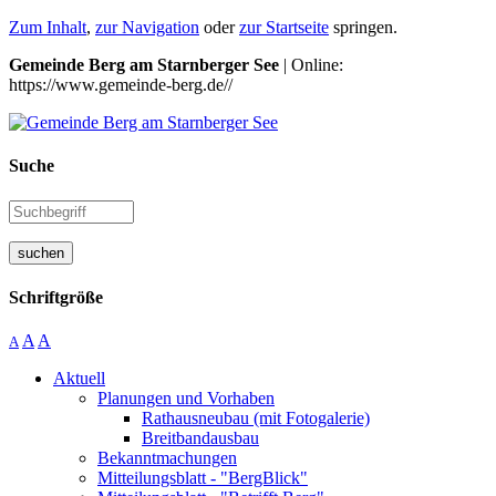
Zum Inhalt
,
zur Navigation
oder
zur Startseite
springen.
Gemeinde Berg am Starnberger See
| Online:
https://www.gemeinde-berg.de//
Suche
suchen
Schriftgröße
A
A
A
Aktuell
Planungen und Vorhaben
Rathausneubau (mit Fotogalerie)
Breitbandausbau
Bekanntmachungen
Mitteilungsblatt - "BergBlick"