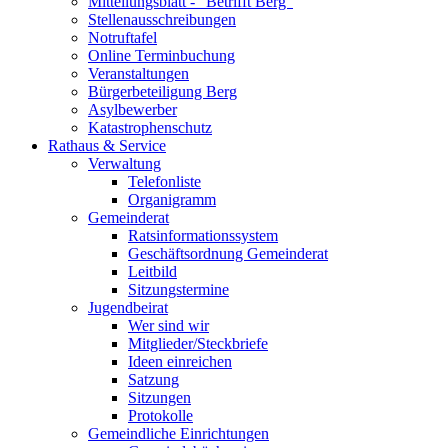
Mitteilungsblatt - "Betrifft Berg"
Stellenausschreibungen
Notruftafel
Online Terminbuchung
Veranstaltungen
Bürgerbeteiligung Berg
Asylbewerber
Katastrophenschutz
Rathaus & Service
Verwaltung
Telefonliste
Organigramm
Gemeinderat
Ratsinformationssystem
Geschäftsordnung Gemeinderat
Leitbild
Sitzungstermine
Jugendbeirat
Wer sind wir
Mitglieder/Steckbriefe
Ideen einreichen
Satzung
Sitzungen
Protokolle
Gemeindliche Einrichtungen