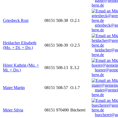
garke@gemei
berg.de
Griesbeck Rosi
08151 508-38
O.2.1
griesbeck@g
berg.de
Heidacher Elisabeth
08151 508-39
O.2.5
(Mo. + Di. + Do.)
heidacher@g
berg.de
Hörer Kathrin (Mo. +
08151 508-13
E.3.2
Mi. + Do.)
hoerer@geme
berg.de
Maier Martin
08151 508-57
O.1.7
maier@gemei
berg.de
Meier Silvia
08151 970490
Bücherei
buecherei@g