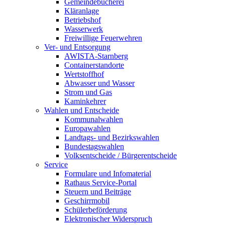
Gemeindebücherei
Kläranlage
Betriebshof
Wasserwerk
Freiwillige Feuerwehren
Ver- und Entsorgung
AWISTA-Starnberg
Containerstandorte
Wertstoffhof
Abwasser und Wasser
Strom und Gas
Kaminkehrer
Wahlen und Entscheide
Kommunalwahlen
Europawahlen
Landtags- und Bezirkswahlen
Bundestagswahlen
Volksentscheide / Bürgerentscheide
Service
Formulare und Infomaterial
Rathaus Service-Portal
Steuern und Beiträge
Geschirrmobil
Schülerbeförderung
Elektronischer Widerspruch