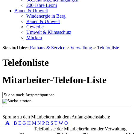
200 Jahre Leoni
Bauen & Umwelt
Windenergie in Berg
Bauen & Umwelt
Gewerbe
Umwelt & Klimaschutz
Mücken
Sie sind hier:
Rathaus & Service
>
Verwaltung
>
Telefonliste
Telefonliste
Mitarbeiter-Telefon-Liste
Sprung zu den Mitarbeitern mit dem Anfangsbuchstaben:
A
B
E
G
H
M
N
P
R
S
T
W
O
Telefonliste der Mitarbeiter/innen der Verwaltung