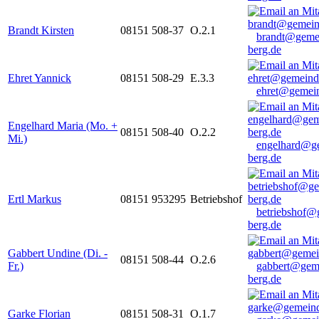
Brandt Kirsten
08151 508-37
O.2.1
brandt@geme
berg.de
Ehret Yannick
08151 508-29
E.3.3
ehret@gemein
Engelhard Maria (Mo. +
08151 508-40
O.2.2
Mi.)
engelhard@g
berg.de
Ertl Markus
08151 953295
Betriebshof
betriebshof@
berg.de
Gabbert Undine (Di. -
08151 508-44
O.2.6
Fr.)
gabbert@gem
berg.de
Garke Florian
08151 508-31
O.1.7