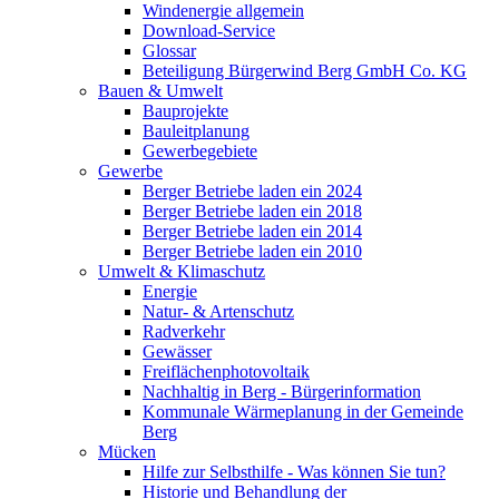
Windenergie allgemein
Download-Service
Glossar
Beteiligung Bürgerwind Berg GmbH Co. KG
Bauen & Umwelt
Bauprojekte
Bauleitplanung
Gewerbegebiete
Gewerbe
Berger Betriebe laden ein 2024
Berger Betriebe laden ein 2018
Berger Betriebe laden ein 2014
Berger Betriebe laden ein 2010
Umwelt & Klimaschutz
Energie
Natur- & Artenschutz
Radverkehr
Gewässer
Freiflächenphotovoltaik
Nachhaltig in Berg - Bürgerinformation
Kommunale Wärmeplanung in der Gemeinde
Berg
Mücken
Hilfe zur Selbsthilfe - Was können Sie tun?
Historie und Behandlung der