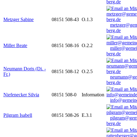
berg.de
Metzger Sabine
08151 508-43
O.1.3
metzger@gem
berg.de
Miller Beate
08151 508-16
O.2.2
miller@gemei
berg.de
Neumann Doris (Di. -
08151 508-12
O.2.5
Fr.)
neumann@ge
berg.de
Niefenecker Silvia
08151 508-0
Information
info@gemeind
Pilgram Isabell
08151 508-26
E.3.1
pilgram@gem
berg.de