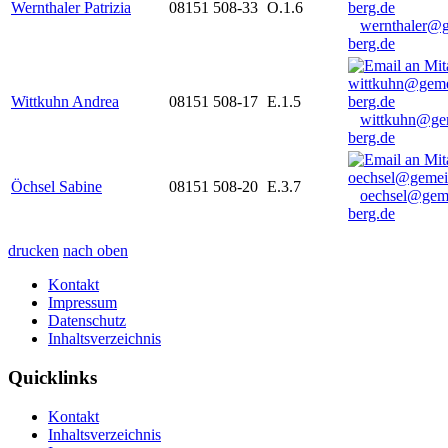
Wernthaler Patrizia
08151 508-33
O.1.6
wernthaler@
berg.de
Wittkuhn Andrea
08151 508-17
E.1.5
wittkuhn@ge
berg.de
Öchsel Sabine
08151 508-20
E.3.7
oechsel@gem
berg.de
drucken
nach oben
Kontakt
Impressum
Datenschutz
Inhaltsverzeichnis
Quicklinks
Kontakt
Inhaltsverzeichnis