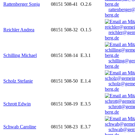
Rattenberger Sonja
08151 508-41
O.2.6
rattenberger
berg.de
Reichler Andrea
08151 508-32
O.1.5
reichler@gem
berg.de
Schilling Michael
08151 508-14
E.3.1
schilling@ge
berg.de
Scholz Stefanie
08151 508-50
E.1.4
scholz@geme
berg.de
Schrott Edwin
08151 508-19
E.3.5
schrott@geme
berg.de
Schwab Caroline
08151 508-23
E.3.7
schwab@gem
berg.de