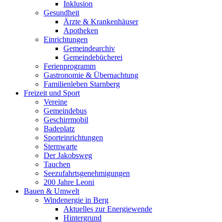
Inklusion
Gesundheit
Ärzte & Krankenhäuser
Apotheken
Einrichtungen
Gemeindearchiv
Gemeindebücherei
Ferienprogramm
Gastronomie & Übernachtung
Familienleben Starnberg
Freizeit und Sport
Vereine
Gemeindebus
Geschirrmobil
Badeplatz
Sporteinrichtungen
Sternwarte
Der Jakobsweg
Tauchen
Seezufahrtsgenehmigungen
200 Jahre Leoni
Bauen & Umwelt
Windenergie in Berg
Aktuelles zur Energiewende
Hintergrund