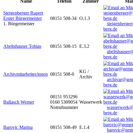
Name
Telefon
Zimmer
Mai
Steigenberger Rupert
Erster Bürgermeister
08151 508-34
O.1.3
1. Bürgermeister
steigenberge
berg.de
Abeltshauser Tobias
08151 508-15
E.3.2
abeltshauser
berg.de
KG /
Archivmitarbeiter/innen
08151 508-0
Archiv
archivar@gem
berg.de
08151 953296
Ballasch Werner
0160 5309054
Wasserwerk
Notrufnummer
wasserwerk@
berg.de
Barovic Marina
08151 508-49
E.1.4
barovic@gem