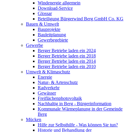
Windenergie allgemein
Download-Service
Glossar
Beteiligung Bürgerwind Berg GmbH Co. KG
Bauen & Umwelt
Bauprojekte
Bauleitplanung
Gewerbegebiete
Gewerbe
Berger Betriebe laden ein 2024
Berger Betriebe laden ein 2018
Berger Betriebe laden ein 2014
Berger Betriebe laden ein 2010
Umwelt & Klimaschutz
Energie
Natur- & Artenschutz
Radverkehr
Gewässer
Freiflächenphotovoltaik
Nachhaltig in Berg - Bürgerinformation
Kommunale Wärmeplanung in der Gemeinde
Berg
Mücken
Hilfe zur Selbsthilfe - Was können Sie tun?
Historie und Behandlung der