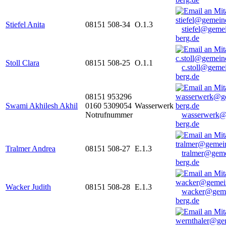
Stiefel Anita
08151 508-34
O.1.3
stiefel@geme
berg.de
Stoll Clara
08151 508-25
O.1.1
c.stoll@geme
berg.de
08151 953296
Swami Akhilesh Akhil
0160 5309054
Wasserwerk
Notrufnummer
wasserwerk@
berg.de
Tralmer Andrea
08151 508-27
E.1.3
tralmer@gem
berg.de
Wacker Judith
08151 508-28
E.1.3
wacker@geme
berg.de