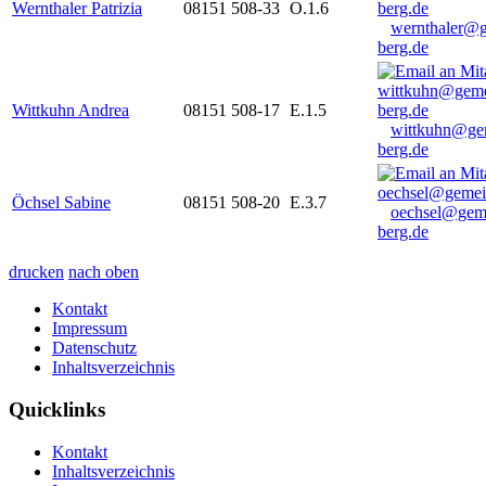
Wernthaler Patrizia
08151 508-33
O.1.6
wernthaler@
berg.de
Wittkuhn Andrea
08151 508-17
E.1.5
wittkuhn@ge
berg.de
Öchsel Sabine
08151 508-20
E.3.7
oechsel@gem
berg.de
drucken
nach oben
Kontakt
Impressum
Datenschutz
Inhaltsverzeichnis
Quicklinks
Kontakt
Inhaltsverzeichnis