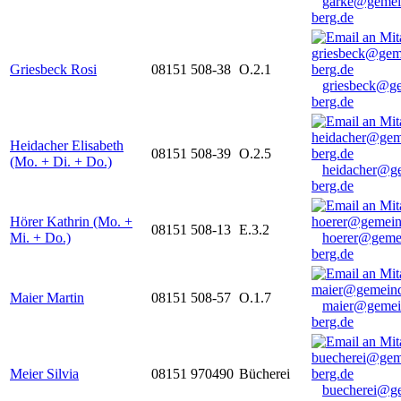
garke@gemei
berg.de
Griesbeck Rosi
08151 508-38
O.2.1
griesbeck@g
berg.de
Heidacher Elisabeth
08151 508-39
O.2.5
(Mo. + Di. + Do.)
heidacher@g
berg.de
Hörer Kathrin (Mo. +
08151 508-13
E.3.2
Mi. + Do.)
hoerer@geme
berg.de
Maier Martin
08151 508-57
O.1.7
maier@gemei
berg.de
Meier Silvia
08151 970490
Bücherei
buecherei@g