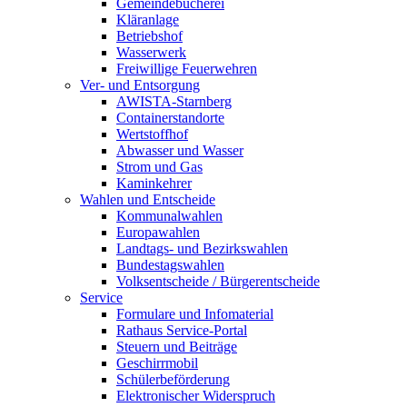
Gemeindebücherei
Kläranlage
Betriebshof
Wasserwerk
Freiwillige Feuerwehren
Ver- und Entsorgung
AWISTA-Starnberg
Containerstandorte
Wertstoffhof
Abwasser und Wasser
Strom und Gas
Kaminkehrer
Wahlen und Entscheide
Kommunalwahlen
Europawahlen
Landtags- und Bezirkswahlen
Bundestagswahlen
Volksentscheide / Bürgerentscheide
Service
Formulare und Infomaterial
Rathaus Service-Portal
Steuern und Beiträge
Geschirrmobil
Schülerbeförderung
Elektronischer Widerspruch