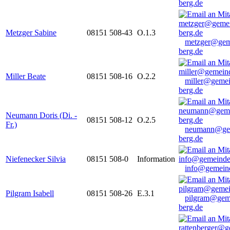
berg.de
Metzger Sabine
08151 508-43
O.1.3
metzger@gem
berg.de
Miller Beate
08151 508-16
O.2.2
miller@gemei
berg.de
Neumann Doris (Di. -
08151 508-12
O.2.5
Fr.)
neumann@ge
berg.de
Niefenecker Silvia
08151 508-0
Information
info@gemeind
Pilgram Isabell
08151 508-26
E.3.1
pilgram@gem
berg.de