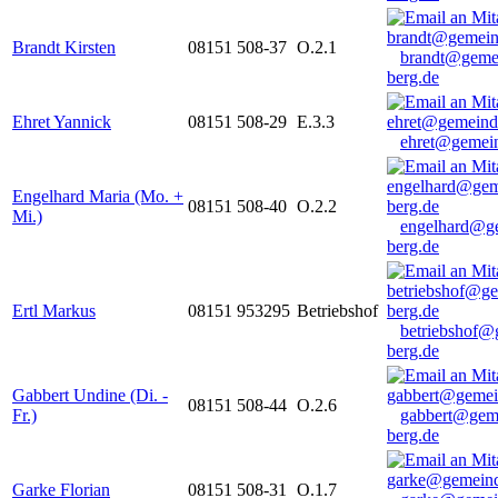
Brandt Kirsten
08151 508-37
O.2.1
brandt@geme
berg.de
Ehret Yannick
08151 508-29
E.3.3
ehret@gemein
Engelhard Maria (Mo. +
08151 508-40
O.2.2
Mi.)
engelhard@g
berg.de
Ertl Markus
08151 953295
Betriebshof
betriebshof@
berg.de
Gabbert Undine (Di. -
08151 508-44
O.2.6
Fr.)
gabbert@gem
berg.de
Garke Florian
08151 508-31
O.1.7