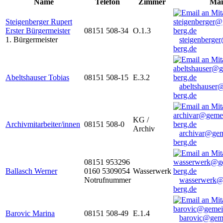
Name
Telefon
Zimmer
Mai
Steigenberger Rupert
Erster Bürgermeister
08151 508-34
O.1.3
1. Bürgermeister
steigenberge
berg.de
Abeltshauser Tobias
08151 508-15
E.3.2
abeltshauser
berg.de
KG /
Archivmitarbeiter/innen
08151 508-0
Archiv
archivar@gem
berg.de
08151 953296
Ballasch Werner
0160 5309054
Wasserwerk
Notrufnummer
wasserwerk@
berg.de
Barovic Marina
08151 508-49
E.1.4
barovic@gem