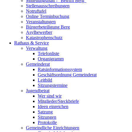
Mitteilungsblatt - "Betrifft Berg"
Stellenausschreibungen
Notruftafel
Online Terminbuchung
Veranstaltungen
Bürgerbeteiligung Berg
Asylbewerber
Katastrophenschutz
Rathaus & Service
Verwaltung
Telefonliste
Organigramm
Gemeinderat
Ratsinformationssystem
Geschäftsordnung Gemeinderat
Leitbild
Sitzungstermine
Jugendbeirat
Wer sind wir
Mitglieder/Steckbriefe
Ideen einreichen
Satzung
Sitzungen
Protokolle
Gemeindliche Einrichtungen