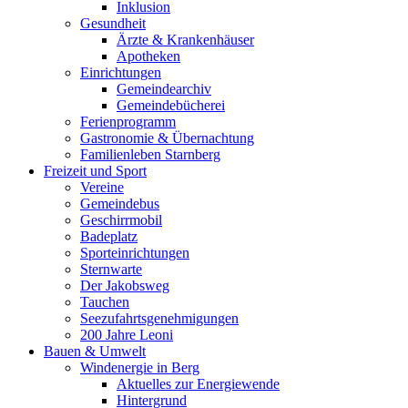
Inklusion
Gesundheit
Ärzte & Krankenhäuser
Apotheken
Einrichtungen
Gemeindearchiv
Gemeindebücherei
Ferienprogramm
Gastronomie & Übernachtung
Familienleben Starnberg
Freizeit und Sport
Vereine
Gemeindebus
Geschirrmobil
Badeplatz
Sporteinrichtungen
Sternwarte
Der Jakobsweg
Tauchen
Seezufahrtsgenehmigungen
200 Jahre Leoni
Bauen & Umwelt
Windenergie in Berg
Aktuelles zur Energiewende
Hintergrund