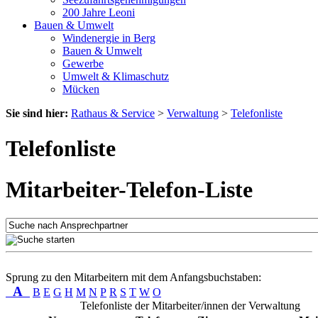
200 Jahre Leoni
Bauen & Umwelt
Windenergie in Berg
Bauen & Umwelt
Gewerbe
Umwelt & Klimaschutz
Mücken
Sie sind hier:
Rathaus & Service
>
Verwaltung
>
Telefonliste
Telefonliste
Mitarbeiter-Telefon-Liste
Sprung zu den Mitarbeitern mit dem Anfangsbuchstaben:
A
B
E
G
H
M
N
P
R
S
T
W
O
Telefonliste der Mitarbeiter/innen der Verwaltung