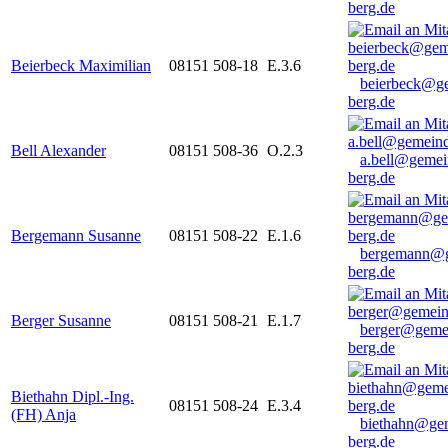
berg.de
Beierbeck Maximilian
08151 508-18
E.3.6
beierbeck@g
berg.de
Bell Alexander
08151 508-36
O.2.3
a.bell@gemei
berg.de
Bergemann Susanne
08151 508-22
E.1.6
bergemann@g
berg.de
Berger Susanne
08151 508-21
E.1.7
berger@geme
berg.de
Biethahn Dipl.-Ing.
08151 508-24
E.3.4
(FH) Anja
biethahn@ge
berg.de