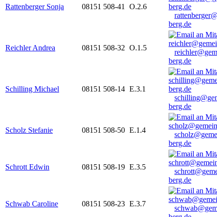
Rattenberger Sonja
08151 508-41
O.2.6
rattenberger
berg.de
Reichler Andrea
08151 508-32
O.1.5
reichler@gem
berg.de
Schilling Michael
08151 508-14
E.3.1
schilling@ge
berg.de
Scholz Stefanie
08151 508-50
E.1.4
scholz@geme
berg.de
Schrott Edwin
08151 508-19
E.3.5
schrott@geme
berg.de
Schwab Caroline
08151 508-23
E.3.7
schwab@gem
berg.de