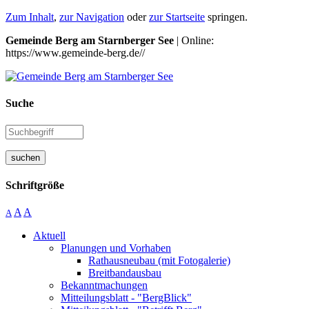
Zum Inhalt
,
zur Navigation
oder
zur Startseite
springen.
Gemeinde Berg am Starnberger See
| Online:
https://www.gemeinde-berg.de//
Suche
suchen
Schriftgröße
A
A
A
Aktuell
Planungen und Vorhaben
Rathausneubau (mit Fotogalerie)
Breitbandausbau
Bekanntmachungen
Mitteilungsblatt - "BergBlick"