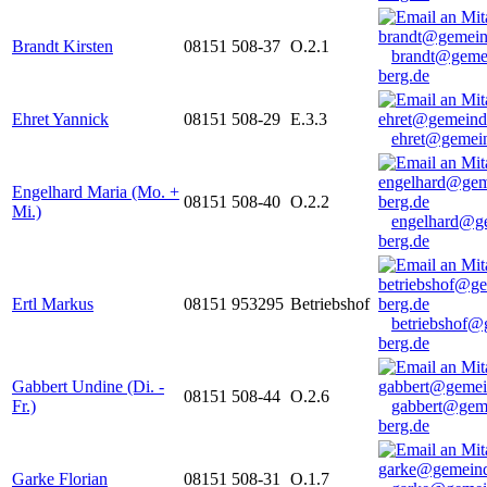
Brandt Kirsten
08151 508-37
O.2.1
brandt@geme
berg.de
Ehret Yannick
08151 508-29
E.3.3
ehret@gemein
Engelhard Maria (Mo. +
08151 508-40
O.2.2
Mi.)
engelhard@g
berg.de
Ertl Markus
08151 953295
Betriebshof
betriebshof@
berg.de
Gabbert Undine (Di. -
08151 508-44
O.2.6
Fr.)
gabbert@gem
berg.de
Garke Florian
08151 508-31
O.1.7