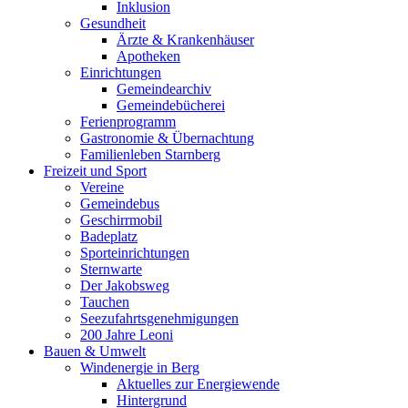
Inklusion
Gesundheit
Ärzte & Krankenhäuser
Apotheken
Einrichtungen
Gemeindearchiv
Gemeindebücherei
Ferienprogramm
Gastronomie & Übernachtung
Familienleben Starnberg
Freizeit und Sport
Vereine
Gemeindebus
Geschirrmobil
Badeplatz
Sporteinrichtungen
Sternwarte
Der Jakobsweg
Tauchen
Seezufahrtsgenehmigungen
200 Jahre Leoni
Bauen & Umwelt
Windenergie in Berg
Aktuelles zur Energiewende
Hintergrund