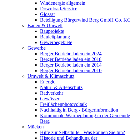
Windenergie allgemein
Download-Service
Glossar
Beteiligung Bürgerwind Berg GmbH Co. KG
Bauen & Umwelt
Bauprojekte
Bauleitplanung
Gewerbegebiete
Gewerbe
Berger Betriebe laden ein 2024
Berger Betriebe laden ein 2018
Berger Betriebe laden ein 2014
Berger Betriebe laden ein 2010
Umwelt & Klimaschutz
Energie
Natur- & Artenschutz
Radverkehr
Gewässer
Freiflächenphotovoltaik
Nachhaltig in Berg - Bürgerinformation
Kommunale Wärmeplanung in der Gemeinde
Berg
Mücken
Hilfe zur Selbsthilfe - Was können Sie tun?
Historie und Behandlung der