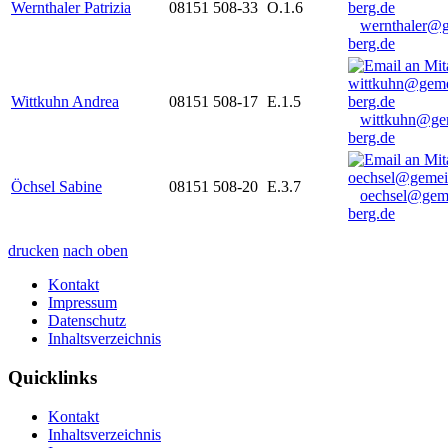
Wernthaler Patrizia
08151 508-33
O.1.6
wernthaler@
berg.de
Wittkuhn Andrea
08151 508-17
E.1.5
wittkuhn@ge
berg.de
Öchsel Sabine
08151 508-20
E.3.7
oechsel@gem
berg.de
drucken
nach oben
Kontakt
Impressum
Datenschutz
Inhaltsverzeichnis
Quicklinks
Kontakt
Inhaltsverzeichnis