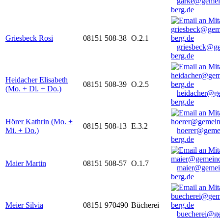
garke@gemei
berg.de
Griesbeck Rosi
08151 508-38
O.2.1
griesbeck@g
berg.de
Heidacher Elisabeth
08151 508-39
O.2.5
(Mo. + Di. + Do.)
heidacher@g
berg.de
Hörer Kathrin (Mo. +
08151 508-13
E.3.2
Mi. + Do.)
hoerer@geme
berg.de
Maier Martin
08151 508-57
O.1.7
maier@gemei
berg.de
Meier Silvia
08151 970490
Bücherei
buecherei@g