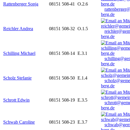
Rattenberger Sonja
08151 508-41
O.2.6
rattenberger
berg.de
Reichler Andrea
08151 508-32
O.1.5
reichler@gem
berg.de
Schilling Michael
08151 508-14
E.3.1
schilling@ge
berg.de
Scholz Stefanie
08151 508-50
E.1.4
scholz@geme
berg.de
Schrott Edwin
08151 508-19
E.3.5
schrott@geme
berg.de
Schwab Caroline
08151 508-23
E.3.7
schwab@gem
berg.de