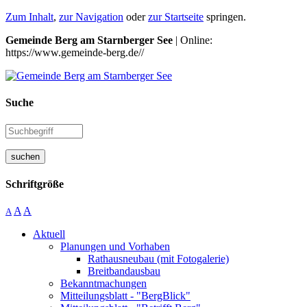
Zum Inhalt
,
zur Navigation
oder
zur Startseite
springen.
Gemeinde Berg am Starnberger See
| Online:
https://www.gemeinde-berg.de//
Suche
suchen
Schriftgröße
A
A
A
Aktuell
Planungen und Vorhaben
Rathausneubau (mit Fotogalerie)
Breitbandausbau
Bekanntmachungen
Mitteilungsblatt - "BergBlick"