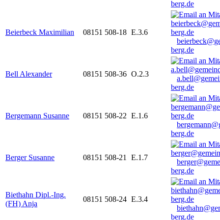
berg.de
Beierbeck Maximilian
08151 508-18
E.3.6
beierbeck@g
berg.de
Bell Alexander
08151 508-36
O.2.3
a.bell@gemei
berg.de
Bergemann Susanne
08151 508-22
E.1.6
bergemann@g
berg.de
Berger Susanne
08151 508-21
E.1.7
berger@geme
berg.de
Biethahn Dipl.-Ing.
08151 508-24
E.3.4
(FH) Anja
biethahn@ge
berg.de