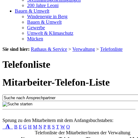
200 Jahre Leoni
Bauen & Umwelt
Windenergie in Berg
Bauen & Umwelt
Gewerbe
Umwelt & Klimaschutz
Mücken
Sie sind hier:
Rathaus & Service
>
Verwaltung
>
Telefonliste
Telefonliste
Mitarbeiter-Telefon-Liste
Sprung zu den Mitarbeitern mit dem Anfangsbuchstaben:
A
B
E
G
H
M
N
P
R
S
T
W
O
Telefonliste der Mitarbeiter/innen der Verwaltung