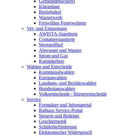
Gemeindebücherei
Kläranlage
Betriebshof
Wasserwerk
Freiwillige Feuerwehren
Ver- und Entsorgung
AWISTA-Starnberg
Containerstandorte
Wertstoffhof
Abwasser und Wasser
Strom und Gas
Kaminkehrer
Wahlen und Entscheide
Kommunalwahlen
Europawahlen
Landtags- und Bezirkswahlen
Bundestagswahlen
Volksentscheide / Bürgerentscheide
Service
Formulare und Infomaterial
Rathaus Service-Portal
Steuern und Beiträge
Geschirrmobil
Schülerbeförderung
Elektronischer Widerspruch