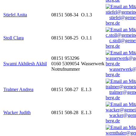
Stiefel Anita
08151 508-34
O.1.3
stiefel@geme
berg.de
Stoll Clara
08151 508-25
O.1.1
c.stoll@geme
berg.de
08151 953296
Swami Akhilesh Akhil
0160 5309054
Wasserwerk
Notrufnummer
wasserwerk@
berg.de
Tralmer Andrea
08151 508-27
E.1.3
tralmer@gem
berg.de
Wacker Judith
08151 508-28
E.1.3
wacker@geme
berg.de