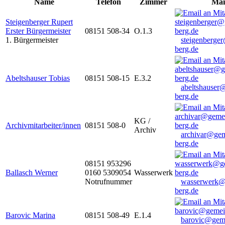
Name
Telefon
Zimmer
Mai
Steigenberger Rupert
Erster Bürgermeister
08151 508-34
O.1.3
1. Bürgermeister
steigenberge
berg.de
Abeltshauser Tobias
08151 508-15
E.3.2
abeltshauser
berg.de
KG /
Archivmitarbeiter/innen
08151 508-0
Archiv
archivar@gem
berg.de
08151 953296
Ballasch Werner
0160 5309054
Wasserwerk
Notrufnummer
wasserwerk@
berg.de
Barovic Marina
08151 508-49
E.1.4
barovic@gem