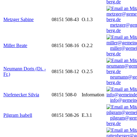
berg.de
Metzger Sabine
08151 508-43
O.1.3
metzger@gem
berg.de
Miller Beate
08151 508-16
O.2.2
miller@gemei
berg.de
Neumann Doris (Di. -
08151 508-12
O.2.5
Fr.)
neumann@ge
berg.de
Niefenecker Silvia
08151 508-0
Information
info@gemeind
Pilgram Isabell
08151 508-26
E.3.1
pilgram@gem
berg.de