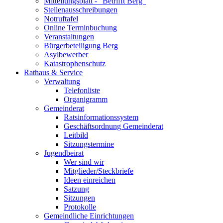
Mitteilungsblatt - "Betrifft Berg"
Stellenausschreibungen
Notruftafel
Online Terminbuchung
Veranstaltungen
Bürgerbeteiligung Berg
Asylbewerber
Katastrophenschutz
Rathaus & Service
Verwaltung
Telefonliste
Organigramm
Gemeinderat
Ratsinformationssystem
Geschäftsordnung Gemeinderat
Leitbild
Sitzungstermine
Jugendbeirat
Wer sind wir
Mitglieder/Steckbriefe
Ideen einreichen
Satzung
Sitzungen
Protokolle
Gemeindliche Einrichtungen