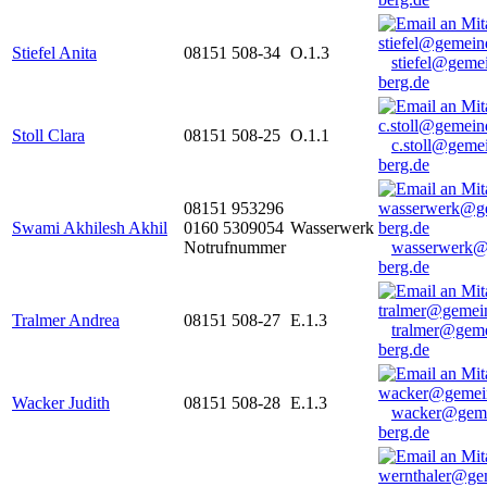
Stiefel Anita
08151 508-34
O.1.3
stiefel@geme
berg.de
Stoll Clara
08151 508-25
O.1.1
c.stoll@geme
berg.de
08151 953296
Swami Akhilesh Akhil
0160 5309054
Wasserwerk
Notrufnummer
wasserwerk@
berg.de
Tralmer Andrea
08151 508-27
E.1.3
tralmer@gem
berg.de
Wacker Judith
08151 508-28
E.1.3
wacker@geme
berg.de