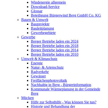
Windenergie allgemein
Download-Service
Glossar
Beteiligung Bürgerwind Berg GmbH Co. KG
Bauen & Umwelt
Bauprojekte
Bauleitplanung
Gewerbegebiete
Gewerbe
Berger Betriebe laden ein 2024
Berger Betriebe laden ein 2018
Berger Betriebe laden ein 2014
Berger Betriebe laden ein 2010
Umwelt & Klimaschutz
Energie
Natur- & Artenschutz
Radverkehr
Gewässer
Freiflächenphotovoltaik
Nachhaltig in Berg - Bürgerinformation
Kommunale Wärmeplanung in der Gemeinde
Berg
Mücken
Hilfe zur Selbsthilfe - Was können Sie tun?
Historie und Behandlung der