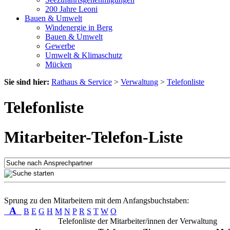
200 Jahre Leoni
Bauen & Umwelt
Windenergie in Berg
Bauen & Umwelt
Gewerbe
Umwelt & Klimaschutz
Mücken
Sie sind hier:
Rathaus & Service
>
Verwaltung
>
Telefonliste
Telefonliste
Mitarbeiter-Telefon-Liste
Sprung zu den Mitarbeitern mit dem Anfangsbuchstaben:
A
B
E
G
H
M
N
P
R
S
T
W
O
Telefonliste der Mitarbeiter/innen der Verwaltung