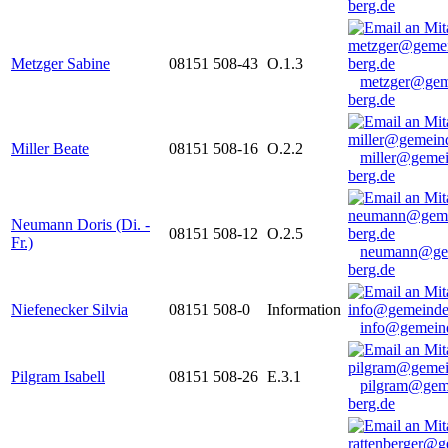
berg.de
Metzger Sabine
08151 508-43
O.1.3
metzger@gem
berg.de
Miller Beate
08151 508-16
O.2.2
miller@gemei
berg.de
Neumann Doris (Di. -
08151 508-12
O.2.5
Fr.)
neumann@ge
berg.de
Niefenecker Silvia
08151 508-0
Information
info@gemeind
Pilgram Isabell
08151 508-26
E.3.1
pilgram@gem
berg.de