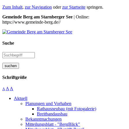
Zum Inhalt
,
zur Navigation
oder
zur Startseite
springen.
Gemeinde Berg am Starnberger See
| Online:
https://www.gemeinde-berg.de//
Suche
suchen
Schriftgröße
A
A
A
Aktuell
Planungen und Vorhaben
Rathausneubau (mit Fotogalerie)
Breitbandausbau
Bekanntmachungen
Mitteilungsblatt - "BergBlick"