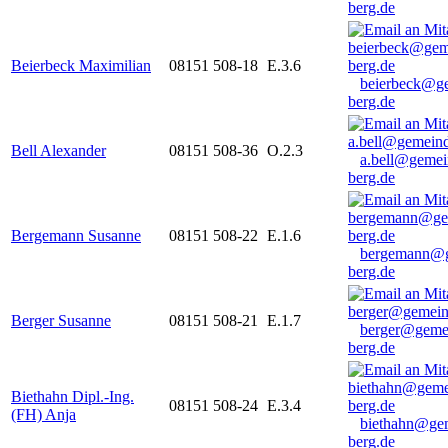
berg.de
Beierbeck Maximilian
08151 508-18
E.3.6
beierbeck@g
berg.de
Bell Alexander
08151 508-36
O.2.3
a.bell@gemei
berg.de
Bergemann Susanne
08151 508-22
E.1.6
bergemann@g
berg.de
Berger Susanne
08151 508-21
E.1.7
berger@geme
berg.de
Biethahn Dipl.-Ing.
08151 508-24
E.3.4
(FH) Anja
biethahn@ge
berg.de