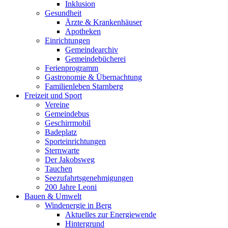
Inklusion
Gesundheit
Ärzte & Krankenhäuser
Apotheken
Einrichtungen
Gemeindearchiv
Gemeindebücherei
Ferienprogramm
Gastronomie & Übernachtung
Familienleben Starnberg
Freizeit und Sport
Vereine
Gemeindebus
Geschirrmobil
Badeplatz
Sporteinrichtungen
Sternwarte
Der Jakobsweg
Tauchen
Seezufahrtsgenehmigungen
200 Jahre Leoni
Bauen & Umwelt
Windenergie in Berg
Aktuelles zur Energiewende
Hintergrund