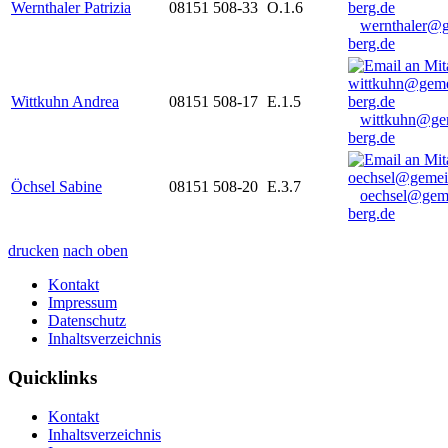
Wernthaler Patrizia
08151 508-33
O.1.6
wernthaler@
berg.de
Wittkuhn Andrea
08151 508-17
E.1.5
wittkuhn@ge
berg.de
Öchsel Sabine
08151 508-20
E.3.7
oechsel@gem
berg.de
drucken
nach oben
Kontakt
Impressum
Datenschutz
Inhaltsverzeichnis
Quicklinks
Kontakt
Inhaltsverzeichnis