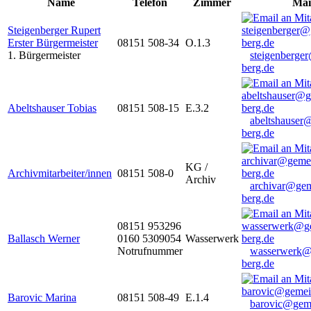
Name
Telefon
Zimmer
Mai
Steigenberger Rupert
Erster Bürgermeister
08151 508-34
O.1.3
1. Bürgermeister
steigenberge
berg.de
Abeltshauser Tobias
08151 508-15
E.3.2
abeltshauser
berg.de
KG /
Archivmitarbeiter/innen
08151 508-0
Archiv
archivar@gem
berg.de
08151 953296
Ballasch Werner
0160 5309054
Wasserwerk
Notrufnummer
wasserwerk@
berg.de
Barovic Marina
08151 508-49
E.1.4
barovic@gem