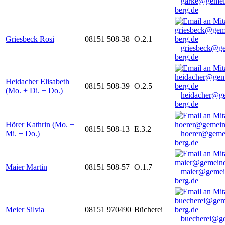
garke@gemei
berg.de
Griesbeck Rosi
08151 508-38
O.2.1
griesbeck@g
berg.de
Heidacher Elisabeth
08151 508-39
O.2.5
(Mo. + Di. + Do.)
heidacher@g
berg.de
Hörer Kathrin (Mo. +
08151 508-13
E.3.2
Mi. + Do.)
hoerer@geme
berg.de
Maier Martin
08151 508-57
O.1.7
maier@gemei
berg.de
Meier Silvia
08151 970490
Bücherei
buecherei@g