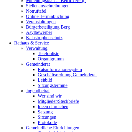
Mitteilungsblatt - "Betrifft Berg"
Stellenausschreibungen
Notruftafel
Online Terminbuchung
Veranstaltungen
Bürgerbeteiligung Berg
Asylbewerber
Katastrophenschutz
Rathaus & Service
Verwaltung
Telefonliste
Organigramm
Gemeinderat
Ratsinformationssystem
Geschäftsordnung Gemeinderat
Leitbild
Sitzungstermine
Jugendbeirat
Wer sind wir
Mitglieder/Steckbriefe
Ideen einreichen
Satzung
Sitzungen
Protokolle
Gemeindliche Einrichtungen