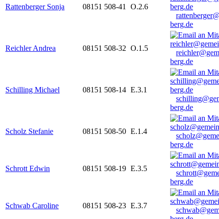
Rattenberger Sonja
08151 508-41
O.2.6
rattenberger
berg.de
Reichler Andrea
08151 508-32
O.1.5
reichler@gem
berg.de
Schilling Michael
08151 508-14
E.3.1
schilling@ge
berg.de
Scholz Stefanie
08151 508-50
E.1.4
scholz@geme
berg.de
Schrott Edwin
08151 508-19
E.3.5
schrott@geme
berg.de
Schwab Caroline
08151 508-23
E.3.7
schwab@gem
berg.de