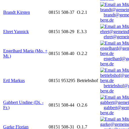
Brandt Kirsten
08151 508-37
O.2.1
brandt@geme
berg.de
Ehret Yannick
08151 508-29
E.3.3
ehret@gemein
Engelhard Maria (Mo. +
08151 508-40
O.2.2
Mi.)
engelhard@g
berg.de
Ertl Markus
08151 953295
Betriebshof
betriebshof@
berg.de
Gabbert Undine (Di. -
08151 508-44
O.2.6
Fr.)
gabbert@gem
berg.de
Garke Florian
08151 508-31
O.1.7