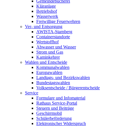
Gemeindebücherei
Kläranlage
Betriebshof
Wasserwerk
Freiwillige Feuerwehren
Ver- und Entsorgung
AWISTA-Starnberg
Containerstandorte
Wertstoffhof
Abwasser und Wasser
Strom und Gas
Kaminkehrer
Wahlen und Entscheide
Kommunalwahlen
Europawahlen
Landtags- und Bezirkswahlen
Bundestagswahlen
Volksentscheide / Bürgerentscheide
Service
Formulare und Infomaterial
Rathaus Service-Portal
Steuern und Beiträge
Geschirrmobil
Schülerbeförderung
Elektronischer Widerspruch