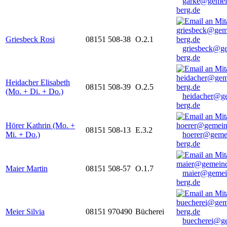
garke@gemei
berg.de
Griesbeck Rosi
08151 508-38
O.2.1
griesbeck@g
berg.de
Heidacher Elisabeth
08151 508-39
O.2.5
(Mo. + Di. + Do.)
heidacher@g
berg.de
Hörer Kathrin (Mo. +
08151 508-13
E.3.2
Mi. + Do.)
hoerer@geme
berg.de
Maier Martin
08151 508-57
O.1.7
maier@gemei
berg.de
Meier Silvia
08151 970490
Bücherei
buecherei@g