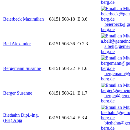
berg.de
Beierbeck Maximilian
08151 508-18
E.3.6
beierbeck@g
berg.de
Bell Alexander
08151 508-36
O.2.3
a.bell@gemei
berg.de
Bergemann Susanne
08151 508-22
E.1.6
bergemann@g
berg.de
Berger Susanne
08151 508-21
E.1.7
berger@geme
berg.de
Biethahn Dipl.-Ing.
08151 508-24
E.3.4
(FH) Anja
biethahn@ge
berg.de