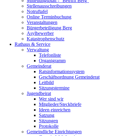
Mitteilungsblatt - "Betrifft Berg"
Stellenausschreibungen
Notruftafel
Online Terminbuchung
Veranstaltungen
Bürgerbeteiligung Berg
Asylbewerber
Katastrophenschutz
Rathaus & Service
Verwaltung
Telefonliste
Organigramm
Gemeinderat
Ratsinformationssystem
Geschäftsordnung Gemeinderat
Leitbild
Sitzungstermine
Jugendbeirat
Wer sind wir
Mitglieder/Steckbriefe
Ideen einreichen
Satzung
Sitzungen
Protokolle
Gemeindliche Einrichtungen