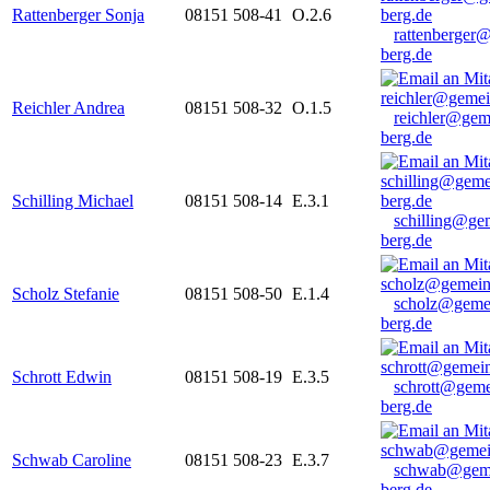
Rattenberger Sonja
08151 508-41
O.2.6
rattenberger
berg.de
Reichler Andrea
08151 508-32
O.1.5
reichler@gem
berg.de
Schilling Michael
08151 508-14
E.3.1
schilling@ge
berg.de
Scholz Stefanie
08151 508-50
E.1.4
scholz@geme
berg.de
Schrott Edwin
08151 508-19
E.3.5
schrott@geme
berg.de
Schwab Caroline
08151 508-23
E.3.7
schwab@gem
berg.de