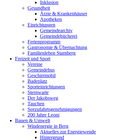
Inklusion
Gesundheit
Ärzte & Krankenhäuser
Apotheken
Einrichtungen
Gemeindearchiv
Gemeindebücherei
Ferienprogramm
Gastronomie & Übernachtung
Familienleben Starnberg
Freizeit und Sport
Vereine
Gemeindebus
Geschirrmobil
Badeplatz
Sporteinrichtungen
Sternwarte
Der Jakobsweg
Tauchen
Seezufahrtsgenehmigungen
200 Jahre Leoni
Bauen & Umwelt
Windenergie in Berg
Aktuelles zur Energiewende
Hintergrund