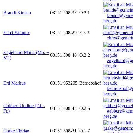
Brandt Kirsten
08151 508-37
O.2.1
brandt@geme
berg.de
Ehret Yannick
08151 508-29
E.3.3
ehret@gemein
Engelhard Maria (Mo. +
08151 508-40
O.2.2
Mi.)
engelhard@g
berg.de
Ertl Markus
08151 953295
Betriebshof
betriebshof@
berg.de
Gabbert Undine (Di. -
08151 508-44
O.2.6
Fr.)
gabbert@gem
berg.de
Garke Florian
08151 508-31
O.1.7