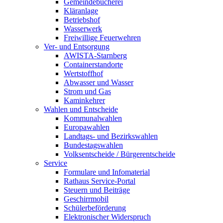
Gemeindebücherei
Kläranlage
Betriebshof
Wasserwerk
Freiwillige Feuerwehren
Ver- und Entsorgung
AWISTA-Starnberg
Containerstandorte
Wertstoffhof
Abwasser und Wasser
Strom und Gas
Kaminkehrer
Wahlen und Entscheide
Kommunalwahlen
Europawahlen
Landtags- und Bezirkswahlen
Bundestagswahlen
Volksentscheide / Bürgerentscheide
Service
Formulare und Infomaterial
Rathaus Service-Portal
Steuern und Beiträge
Geschirrmobil
Schülerbeförderung
Elektronischer Widerspruch