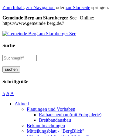
Zum Inhalt
,
zur Navigation
oder
zur Startseite
springen.
Gemeinde Berg am Starnberger See
| Online:
https://www.gemeinde-berg.de//
Suche
suchen
Schriftgröße
A
A
A
Aktuell
Planungen und Vorhaben
Rathausneubau (mit Fotogalerie)
Breitbandausbau
Bekanntmachungen
Mitteilungsblatt - "BergBlick"