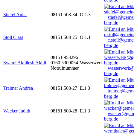
Stiefel Anita
08151 508-34
O.1.3
stiefel@geme
berg.de
Stoll Clara
08151 508-25
O.1.1
c.stoll@geme
berg.de
08151 953296
Swami Akhilesh Akhil
0160 5309054
Wasserwerk
Notrufnummer
wasserwerk@
berg.de
Tralmer Andrea
08151 508-27
E.1.3
tralmer@gem
berg.de
Wacker Judith
08151 508-28
E.1.3
wacker@geme
berg.de