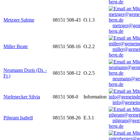
berg.de
Metzger Sabine
08151 508-43
O.1.3
metzger@gem
berg.de
Miller Beate
08151 508-16
O.2.2
miller@gemei
berg.de
Neumann Doris (Di. -
08151 508-12
O.2.5
Fr.)
neumann@ge
berg.de
Niefenecker Silvia
08151 508-0
Information
info@gemeind
Pilgram Isabell
08151 508-26
E.3.1
pilgram@gem
berg.de