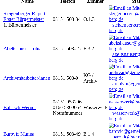
Name
Telefon
Zimmer
Mai
Steigenberger Rupert
Erster Bürgermeister
08151 508-34
O.1.3
1. Bürgermeister
steigenberge
berg.de
Abeltshauser Tobias
08151 508-15
E.3.2
abeltshauser
berg.de
KG /
Archivmitarbeiter/innen
08151 508-0
Archiv
archivar@gem
berg.de
08151 953296
Ballasch Werner
0160 5309054
Wasserwerk
Notrufnummer
wasserwerk@
berg.de
Barovic Marina
08151 508-49
E.1.4
barovic@gem