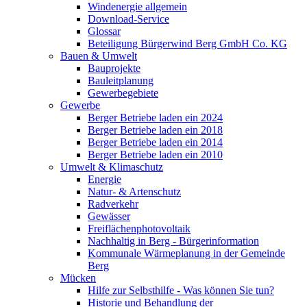
Windenergie allgemein
Download-Service
Glossar
Beteiligung Bürgerwind Berg GmbH Co. KG
Bauen & Umwelt
Bauprojekte
Bauleitplanung
Gewerbegebiete
Gewerbe
Berger Betriebe laden ein 2024
Berger Betriebe laden ein 2018
Berger Betriebe laden ein 2014
Berger Betriebe laden ein 2010
Umwelt & Klimaschutz
Energie
Natur- & Artenschutz
Radverkehr
Gewässer
Freiflächenphotovoltaik
Nachhaltig in Berg - Bürgerinformation
Kommunale Wärmeplanung in der Gemeinde
Berg
Mücken
Hilfe zur Selbsthilfe - Was können Sie tun?
Historie und Behandlung der