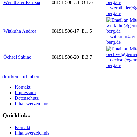
Wernthaler Patrizia
08151 508-33
O.1.6
wernthaler@
berg.de
Wittkuhn Andrea
08151 508-17
E.1.5
wittkuhn@ge
berg.de
Öchsel Sabine
08151 508-20
E.3.7
oechsel@gem
berg.de
drucken
nach oben
Kontakt
Impressum
Datenschutz
Inhaltsverzeichnis
Quicklinks
Kontakt
Inhaltsverzeichnis