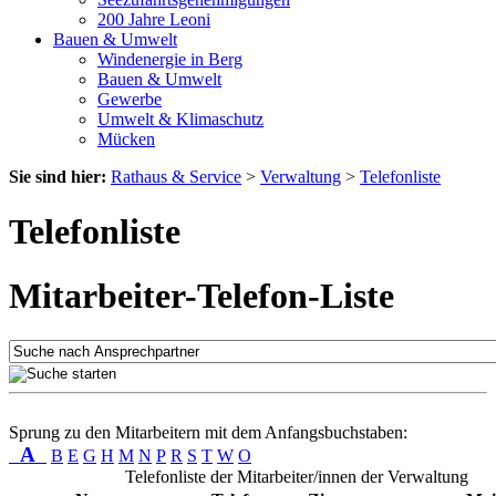
200 Jahre Leoni
Bauen & Umwelt
Windenergie in Berg
Bauen & Umwelt
Gewerbe
Umwelt & Klimaschutz
Mücken
Sie sind hier:
Rathaus & Service
>
Verwaltung
>
Telefonliste
Telefonliste
Mitarbeiter-Telefon-Liste
Sprung zu den Mitarbeitern mit dem Anfangsbuchstaben:
A
B
E
G
H
M
N
P
R
S
T
W
O
Telefonliste der Mitarbeiter/innen der Verwaltung