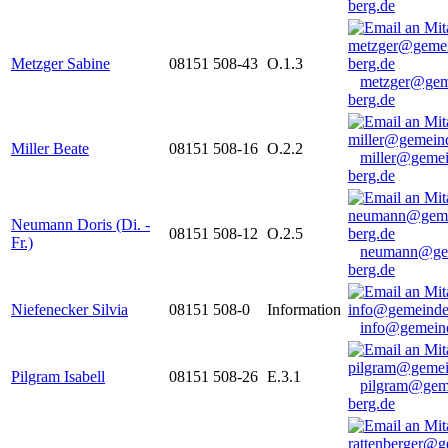
berg.de
Metzger Sabine
08151 508-43
O.1.3
metzger@gem
berg.de
Miller Beate
08151 508-16
O.2.2
miller@gemei
berg.de
Neumann Doris (Di. -
08151 508-12
O.2.5
Fr.)
neumann@ge
berg.de
Niefenecker Silvia
08151 508-0
Information
info@gemeind
Pilgram Isabell
08151 508-26
E.3.1
pilgram@gem
berg.de