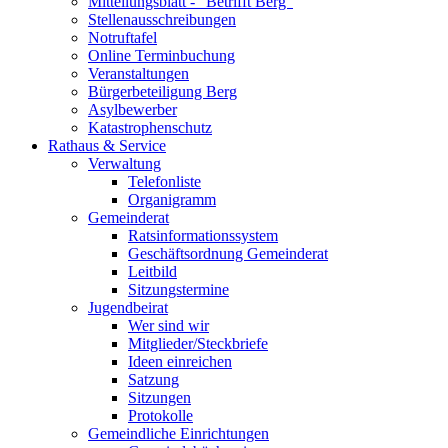
Mitteilungsblatt - "Betrifft Berg"
Stellenausschreibungen
Notruftafel
Online Terminbuchung
Veranstaltungen
Bürgerbeteiligung Berg
Asylbewerber
Katastrophenschutz
Rathaus & Service
Verwaltung
Telefonliste
Organigramm
Gemeinderat
Ratsinformationssystem
Geschäftsordnung Gemeinderat
Leitbild
Sitzungstermine
Jugendbeirat
Wer sind wir
Mitglieder/Steckbriefe
Ideen einreichen
Satzung
Sitzungen
Protokolle
Gemeindliche Einrichtungen