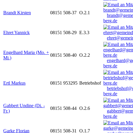
Brandt Kirsten
08151 508-37
O.2.1
brandt@geme
berg.de
Ehret Yannick
08151 508-29
E.3.3
ehret@gemein
Engelhard Maria (Mo. +
08151 508-40
O.2.2
Mi.)
engelhard@g
berg.de
Ertl Markus
08151 953295
Betriebshof
betriebshof@
berg.de
Gabbert Undine (Di. -
08151 508-44
O.2.6
Fr.)
gabbert@gem
berg.de
Garke Florian
08151 508-31
O.1.7