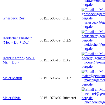
garke@gemei
berg.de
Griesbeck Rosi
08151 508-38
O.2.1
griesbeck@g
berg.de
Heidacher Elisabeth
08151 508-39
O.2.5
(Mo. + Di. + Do.)
heidacher@g
berg.de
Hörer Kathrin (Mo. +
08151 508-13
E.3.2
Mi. + Do.)
hoerer@geme
berg.de
Maier Martin
08151 508-57
O.1.7
maier@gemei
berg.de
Meier Silvia
08151 970490
Bücherei
buecherei@g