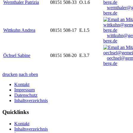
Wernthaler Patrizia
08151 508-33
O.1.6
wernthaler@
berg.de
Wittkuhn Andrea
08151 508-17
E.1.5
wittkuhn@ge
berg.de
Öchsel Sabine
08151 508-20
E.3.7
oechsel@gem
berg.de
drucken
nach oben
Kontakt
Impressum
Datenschutz
Inhaltsverzeichnis
Quicklinks
Kontakt
Inhaltsverzeichnis