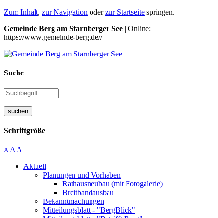
Zum Inhalt
,
zur Navigation
oder
zur Startseite
springen.
Gemeinde Berg am Starnberger See
| Online:
https://www.gemeinde-berg.de//
Suche
suchen
Schriftgröße
A
A
A
Aktuell
Planungen und Vorhaben
Rathausneubau (mit Fotogalerie)
Breitbandausbau
Bekanntmachungen
Mitteilungsblatt - "BergBlick"