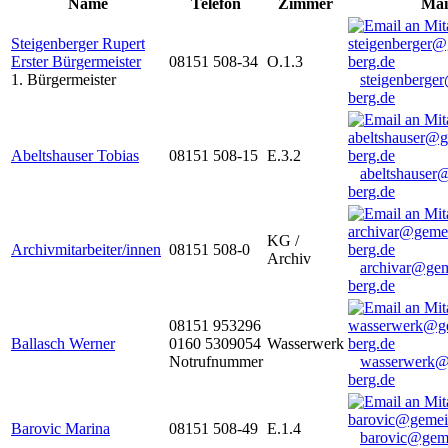
Name
Telefon
Zimmer
Mai
Steigenberger Rupert
Erster Bürgermeister
08151 508-34
O.1.3
1. Bürgermeister
steigenberge
berg.de
Abeltshauser Tobias
08151 508-15
E.3.2
abeltshauser
berg.de
KG /
Archivmitarbeiter/innen
08151 508-0
Archiv
archivar@gem
berg.de
08151 953296
Ballasch Werner
0160 5309054
Wasserwerk
Notrufnummer
wasserwerk@
berg.de
Barovic Marina
08151 508-49
E.1.4
barovic@gem