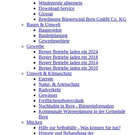
Windenergie allgemein
Download-Service
Glossar
Beteiligung Bürgerwind Berg GmbH Co. KG
Bauen & Umwelt
Bauprojekte
Bauleitplanung
Gewerbegebiete
Gewerbe
Berger Betriebe laden ein 2024
Berger Betriebe laden ein 2018
Berger Betriebe laden ein 2014
Berger Betriebe laden ein 2010
Umwelt & Klimaschutz
Energie
Natur- & Artenschutz
Radverkehr
Gewässer
Freiflächenphotovoltaik
Nachhaltig in Berg - Bürgerinformation
Kommunale Wärmeplanung in der Gemeinde
Berg
Mücken
Hilfe zur Selbsthilfe - Was können Sie tun?
Historie und Behandlung der