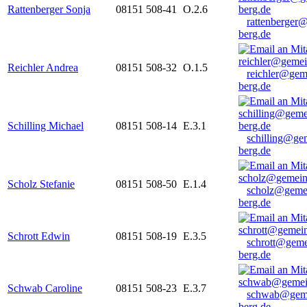
Rattenberger Sonja
08151 508-41
O.2.6
rattenberger
berg.de
Reichler Andrea
08151 508-32
O.1.5
reichler@gem
berg.de
Schilling Michael
08151 508-14
E.3.1
schilling@ge
berg.de
Scholz Stefanie
08151 508-50
E.1.4
scholz@geme
berg.de
Schrott Edwin
08151 508-19
E.3.5
schrott@geme
berg.de
Schwab Caroline
08151 508-23
E.3.7
schwab@gem
berg.de