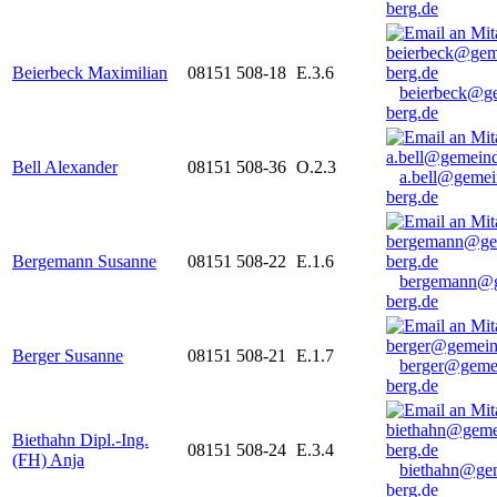
berg.de
Beierbeck Maximilian
08151 508-18
E.3.6
beierbeck@g
berg.de
Bell Alexander
08151 508-36
O.2.3
a.bell@gemei
berg.de
Bergemann Susanne
08151 508-22
E.1.6
bergemann@g
berg.de
Berger Susanne
08151 508-21
E.1.7
berger@geme
berg.de
Biethahn Dipl.-Ing.
08151 508-24
E.3.4
(FH) Anja
biethahn@ge
berg.de