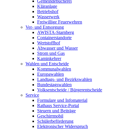
Gemeindebücherei
Kläranlage
Betriebshof
Wasserwerk
Freiwillige Feuerwehren
Ver- und Entsorgung
AWISTA-Starnberg
Containerstandorte
Wertstoffhof
Abwasser und Wasser
Strom und Gas
Kaminkehrer
Wahlen und Entscheide
Kommunalwahlen
Europawahlen
Landtags- und Bezirkswahlen
Bundestagswahlen
Volksentscheide / Bürgerentscheide
Service
Formulare und Infomaterial
Rathaus Service-Portal
Steuern und Beiträge
Geschirrmobil
Schülerbeförderung
Elektronischer Widerspruch