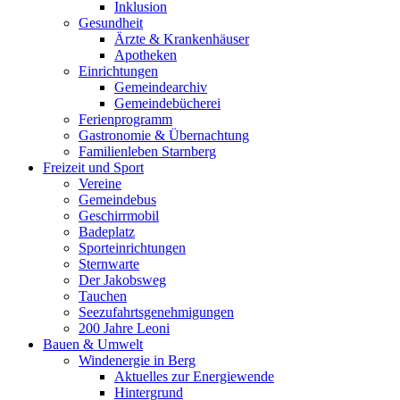
Inklusion
Gesundheit
Ärzte & Krankenhäuser
Apotheken
Einrichtungen
Gemeindearchiv
Gemeindebücherei
Ferienprogramm
Gastronomie & Übernachtung
Familienleben Starnberg
Freizeit und Sport
Vereine
Gemeindebus
Geschirrmobil
Badeplatz
Sporteinrichtungen
Sternwarte
Der Jakobsweg
Tauchen
Seezufahrtsgenehmigungen
200 Jahre Leoni
Bauen & Umwelt
Windenergie in Berg
Aktuelles zur Energiewende
Hintergrund