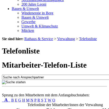
200 Jahre Leoni
Bauen & Umwelt
Windenergie in Berg
Bauen & Umwelt
Gewerbe
Umwelt & Klimaschutz
Mücken
Sie sind hier:
Rathaus & Service
>
Verwaltung
>
Telefonliste
Telefonliste
Mitarbeiter-Telefon-Liste
Sprung zu den Mitarbeitern mit dem Anfangsbuchstaben:
A
B
E
G
H
M
N
P
R
S
T
W
O
Telefonliste der Mitarbeiter/innen der Verwaltung