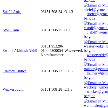
Stiefel Anita
08151 508-34
O.1.3
stiefel@geme
berg.de
Stoll Clara
08151 508-25
O.1.1
c.stoll@geme
berg.de
08151 953296
Swami Akhilesh Akhil
0160 5309054
Wasserwerk
Notrufnummer
wasserwerk@
berg.de
Tralmer Andrea
08151 508-27
E.1.3
tralmer@gem
berg.de
Wacker Judith
08151 508-28
E.1.3
wacker@geme
berg.de