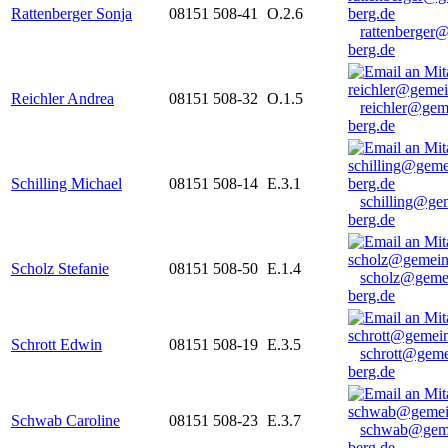
Rattenberger Sonja
08151 508-41
O.2.6
rattenberger
berg.de
Reichler Andrea
08151 508-32
O.1.5
reichler@gem
berg.de
Schilling Michael
08151 508-14
E.3.1
schilling@ge
berg.de
Scholz Stefanie
08151 508-50
E.1.4
scholz@geme
berg.de
Schrott Edwin
08151 508-19
E.3.5
schrott@geme
berg.de
Schwab Caroline
08151 508-23
E.3.7
schwab@gem
berg.de