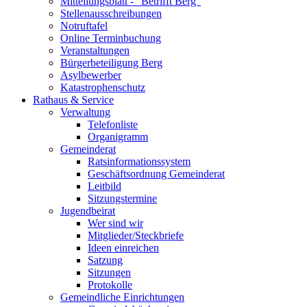
Mitteilungsblatt - "Betrifft Berg"
Stellenausschreibungen
Notruftafel
Online Terminbuchung
Veranstaltungen
Bürgerbeteiligung Berg
Asylbewerber
Katastrophenschutz
Rathaus & Service
Verwaltung
Telefonliste
Organigramm
Gemeinderat
Ratsinformationssystem
Geschäftsordnung Gemeinderat
Leitbild
Sitzungstermine
Jugendbeirat
Wer sind wir
Mitglieder/Steckbriefe
Ideen einreichen
Satzung
Sitzungen
Protokolle
Gemeindliche Einrichtungen