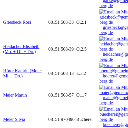
garke@gemei
berg.de
Griesbeck Rosi
08151 508-38
O.2.1
griesbeck@g
berg.de
Heidacher Elisabeth
08151 508-39
O.2.5
(Mo. + Di. + Do.)
heidacher@g
berg.de
Hörer Kathrin (Mo. +
08151 508-13
E.3.2
Mi. + Do.)
hoerer@geme
berg.de
Maier Martin
08151 508-57
O.1.7
maier@gemei
berg.de
Meier Silvia
08151 970490
Bücherei
buecherei@g