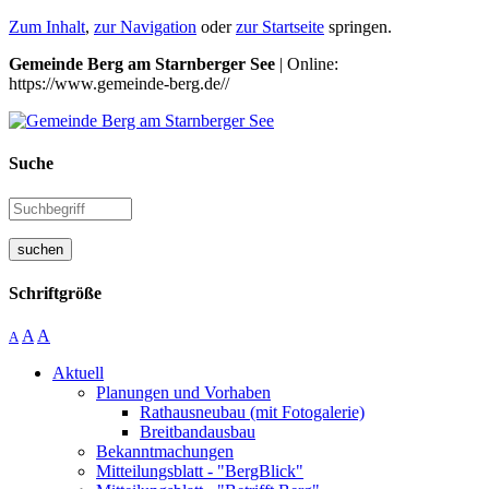
Zum Inhalt
,
zur Navigation
oder
zur Startseite
springen.
Gemeinde Berg am Starnberger See
| Online:
https://www.gemeinde-berg.de//
Suche
suchen
Schriftgröße
A
A
A
Aktuell
Planungen und Vorhaben
Rathausneubau (mit Fotogalerie)
Breitbandausbau
Bekanntmachungen
Mitteilungsblatt - "BergBlick"