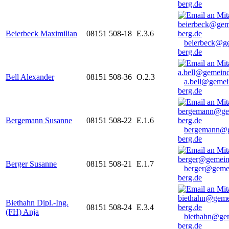
berg.de
Beierbeck Maximilian
08151 508-18
E.3.6
beierbeck@g
berg.de
Bell Alexander
08151 508-36
O.2.3
a.bell@gemei
berg.de
Bergemann Susanne
08151 508-22
E.1.6
bergemann@g
berg.de
Berger Susanne
08151 508-21
E.1.7
berger@geme
berg.de
Biethahn Dipl.-Ing.
08151 508-24
E.3.4
(FH) Anja
biethahn@ge
berg.de