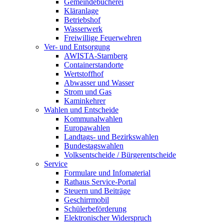
Gemeindebücherei
Kläranlage
Betriebshof
Wasserwerk
Freiwillige Feuerwehren
Ver- und Entsorgung
AWISTA-Starnberg
Containerstandorte
Wertstoffhof
Abwasser und Wasser
Strom und Gas
Kaminkehrer
Wahlen und Entscheide
Kommunalwahlen
Europawahlen
Landtags- und Bezirkswahlen
Bundestagswahlen
Volksentscheide / Bürgerentscheide
Service
Formulare und Infomaterial
Rathaus Service-Portal
Steuern und Beiträge
Geschirrmobil
Schülerbeförderung
Elektronischer Widerspruch