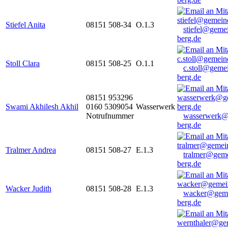
Stiefel Anita
08151 508-34
O.1.3
stiefel@geme
berg.de
Stoll Clara
08151 508-25
O.1.1
c.stoll@geme
berg.de
08151 953296
Swami Akhilesh Akhil
0160 5309054
Wasserwerk
Notrufnummer
wasserwerk@
berg.de
Tralmer Andrea
08151 508-27
E.1.3
tralmer@gem
berg.de
Wacker Judith
08151 508-28
E.1.3
wacker@geme
berg.de