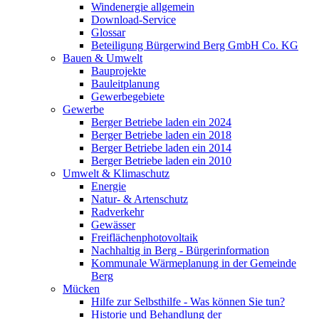
Windenergie allgemein
Download-Service
Glossar
Beteiligung Bürgerwind Berg GmbH Co. KG
Bauen & Umwelt
Bauprojekte
Bauleitplanung
Gewerbegebiete
Gewerbe
Berger Betriebe laden ein 2024
Berger Betriebe laden ein 2018
Berger Betriebe laden ein 2014
Berger Betriebe laden ein 2010
Umwelt & Klimaschutz
Energie
Natur- & Artenschutz
Radverkehr
Gewässer
Freiflächenphotovoltaik
Nachhaltig in Berg - Bürgerinformation
Kommunale Wärmeplanung in der Gemeinde
Berg
Mücken
Hilfe zur Selbsthilfe - Was können Sie tun?
Historie und Behandlung der