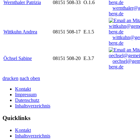
Wernthaler Patrizia
08151 508-33
O.1.6
wernthaler@
berg.de
Wittkuhn Andrea
08151 508-17
E.1.5
wittkuhn@ge
berg.de
Öchsel Sabine
08151 508-20
E.3.7
oechsel@gem
berg.de
drucken
nach oben
Kontakt
Impressum
Datenschutz
Inhaltsverzeichnis
Quicklinks
Kontakt
Inhaltsverzeichnis