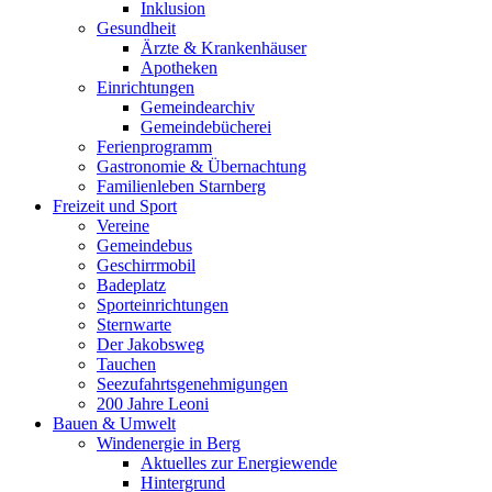
Inklusion
Gesundheit
Ärzte & Krankenhäuser
Apotheken
Einrichtungen
Gemeindearchiv
Gemeindebücherei
Ferienprogramm
Gastronomie & Übernachtung
Familienleben Starnberg
Freizeit und Sport
Vereine
Gemeindebus
Geschirrmobil
Badeplatz
Sporteinrichtungen
Sternwarte
Der Jakobsweg
Tauchen
Seezufahrtsgenehmigungen
200 Jahre Leoni
Bauen & Umwelt
Windenergie in Berg
Aktuelles zur Energiewende
Hintergrund