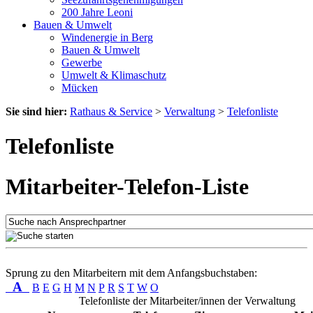
200 Jahre Leoni
Bauen & Umwelt
Windenergie in Berg
Bauen & Umwelt
Gewerbe
Umwelt & Klimaschutz
Mücken
Sie sind hier:
Rathaus & Service
>
Verwaltung
>
Telefonliste
Telefonliste
Mitarbeiter-Telefon-Liste
Sprung zu den Mitarbeitern mit dem Anfangsbuchstaben:
A
B
E
G
H
M
N
P
R
S
T
W
O
Telefonliste der Mitarbeiter/innen der Verwaltung