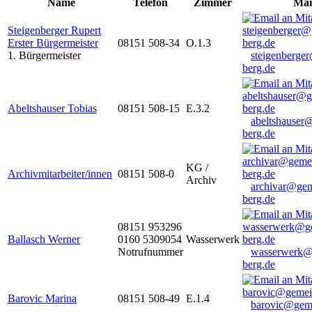
Name
Telefon
Zimmer
Mai
Steigenberger Rupert
Erster Bürgermeister
08151 508-34
O.1.3
1. Bürgermeister
steigenberge
berg.de
Abeltshauser Tobias
08151 508-15
E.3.2
abeltshauser
berg.de
KG /
Archivmitarbeiter/innen
08151 508-0
Archiv
archivar@gem
berg.de
08151 953296
Ballasch Werner
0160 5309054
Wasserwerk
Notrufnummer
wasserwerk@
berg.de
Barovic Marina
08151 508-49
E.1.4
barovic@gem