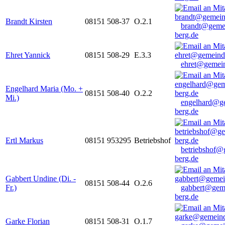
Brandt Kirsten
08151 508-37
O.2.1
brandt@geme
berg.de
Ehret Yannick
08151 508-29
E.3.3
ehret@gemein
Engelhard Maria (Mo. +
08151 508-40
O.2.2
Mi.)
engelhard@g
berg.de
Ertl Markus
08151 953295
Betriebshof
betriebshof@
berg.de
Gabbert Undine (Di. -
08151 508-44
O.2.6
Fr.)
gabbert@gem
berg.de
Garke Florian
08151 508-31
O.1.7