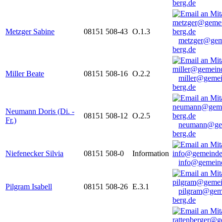
berg.de
Metzger Sabine
08151 508-43
O.1.3
metzger@gem
berg.de
Miller Beate
08151 508-16
O.2.2
miller@gemei
berg.de
Neumann Doris (Di. -
08151 508-12
O.2.5
Fr.)
neumann@ge
berg.de
Niefenecker Silvia
08151 508-0
Information
info@gemeind
Pilgram Isabell
08151 508-26
E.3.1
pilgram@gem
berg.de