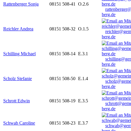
Rattenberger Sonja
08151 508-41
O.2.6
rattenberger
berg.de
Reichler Andrea
08151 508-32
O.1.5
reichler@gem
berg.de
Schilling Michael
08151 508-14
E.3.1
schilling@ge
berg.de
Scholz Stefanie
08151 508-50
E.1.4
scholz@geme
berg.de
Schrott Edwin
08151 508-19
E.3.5
schrott@geme
berg.de
Schwab Caroline
08151 508-23
E.3.7
schwab@gem
berg.de