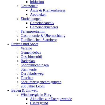
Inklusion
Gesundheit
Ärzte & Krankenhäuser
Apotheken
Einrichtungen
Gemeindearchiv
Gemeindebücherei
Ferienprogramm
Gastronomie & Übernachtung
Familienleben Starnberg
Freizeit und Sport
Vereine
Gemeindebus
Geschirrmobil
Badeplatz
Sporteinrichtungen
Sternwarte
Der Jakobsweg
Tauchen
Seezufahrtsgenehmigungen
200 Jahre Leoni
Bauen & Umwelt
Windenergie in Berg
Aktuelles zur Energiewende
Hintergrund