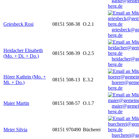
garke@gemei
berg.de
Griesbeck Rosi
08151 508-38
O.2.1
griesbeck@g
berg.de
Heidacher Elisabeth
08151 508-39
O.2.5
(Mo. + Di. + Do.)
heidacher@g
berg.de
Hörer Kathrin (Mo. +
08151 508-13
E.3.2
Mi. + Do.)
hoerer@geme
berg.de
Maier Martin
08151 508-57
O.1.7
maier@gemei
berg.de
Meier Silvia
08151 970490
Bücherei
buecherei@g