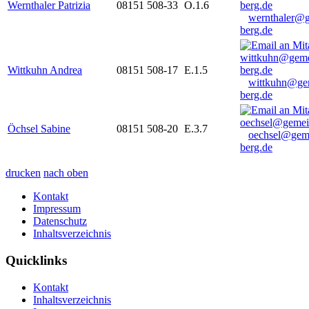
Wernthaler Patrizia
08151 508-33
O.1.6
wernthaler@
berg.de
Wittkuhn Andrea
08151 508-17
E.1.5
wittkuhn@ge
berg.de
Öchsel Sabine
08151 508-20
E.3.7
oechsel@gem
berg.de
drucken
nach oben
Kontakt
Impressum
Datenschutz
Inhaltsverzeichnis
Quicklinks
Kontakt
Inhaltsverzeichnis