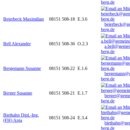
berg.de
Beierbeck Maximilian
08151 508-18
E.3.6
beierbeck@g
berg.de
Bell Alexander
08151 508-36
O.2.3
a.bell@gemei
berg.de
Bergemann Susanne
08151 508-22
E.1.6
bergemann@g
berg.de
Berger Susanne
08151 508-21
E.1.7
berger@geme
berg.de
Biethahn Dipl.-Ing.
08151 508-24
E.3.4
(FH) Anja
biethahn@ge
berg.de