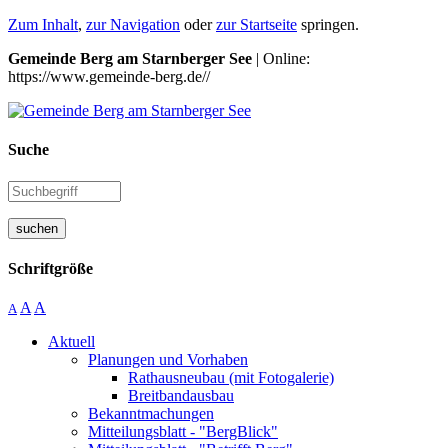
Zum Inhalt
,
zur Navigation
oder
zur Startseite
springen.
Gemeinde Berg am Starnberger See
| Online:
https://www.gemeinde-berg.de//
Suche
suchen
Schriftgröße
A
A
A
Aktuell
Planungen und Vorhaben
Rathausneubau (mit Fotogalerie)
Breitbandausbau
Bekanntmachungen
Mitteilungsblatt - "BergBlick"