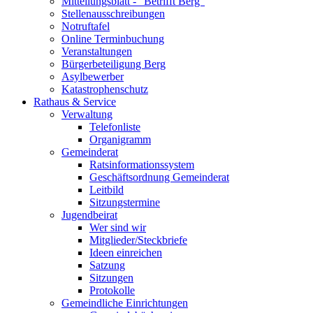
Mitteilungsblatt - "Betrifft Berg"
Stellenausschreibungen
Notruftafel
Online Terminbuchung
Veranstaltungen
Bürgerbeteiligung Berg
Asylbewerber
Katastrophenschutz
Rathaus & Service
Verwaltung
Telefonliste
Organigramm
Gemeinderat
Ratsinformationssystem
Geschäftsordnung Gemeinderat
Leitbild
Sitzungstermine
Jugendbeirat
Wer sind wir
Mitglieder/Steckbriefe
Ideen einreichen
Satzung
Sitzungen
Protokolle
Gemeindliche Einrichtungen