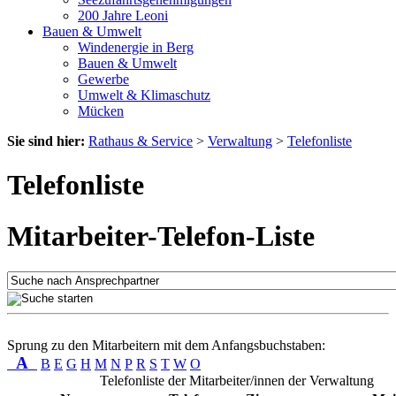
200 Jahre Leoni
Bauen & Umwelt
Windenergie in Berg
Bauen & Umwelt
Gewerbe
Umwelt & Klimaschutz
Mücken
Sie sind hier:
Rathaus & Service
>
Verwaltung
>
Telefonliste
Telefonliste
Mitarbeiter-Telefon-Liste
Sprung zu den Mitarbeitern mit dem Anfangsbuchstaben:
A
B
E
G
H
M
N
P
R
S
T
W
O
Telefonliste der Mitarbeiter/innen der Verwaltung