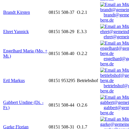
Brandt Kirsten
08151 508-37
O.2.1
brandt@geme
berg.de
Ehret Yannick
08151 508-29
E.3.3
ehret@gemein
Engelhard Maria (Mo. +
08151 508-40
O.2.2
Mi.)
engelhard@g
berg.de
Ertl Markus
08151 953295
Betriebshof
betriebshof@
berg.de
Gabbert Undine (Di. -
08151 508-44
O.2.6
Fr.)
gabbert@gem
berg.de
Garke Florian
08151 508-31
O.1.7