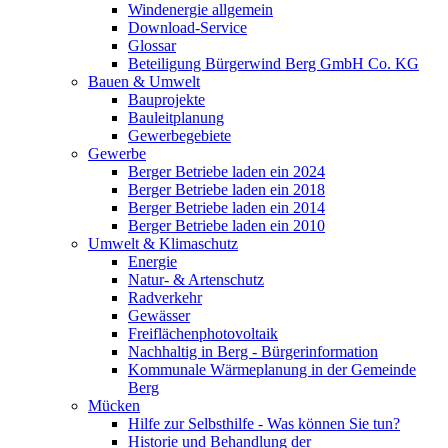
Windenergie allgemein
Download-Service
Glossar
Beteiligung Bürgerwind Berg GmbH Co. KG
Bauen & Umwelt
Bauprojekte
Bauleitplanung
Gewerbegebiete
Gewerbe
Berger Betriebe laden ein 2024
Berger Betriebe laden ein 2018
Berger Betriebe laden ein 2014
Berger Betriebe laden ein 2010
Umwelt & Klimaschutz
Energie
Natur- & Artenschutz
Radverkehr
Gewässer
Freiflächenphotovoltaik
Nachhaltig in Berg - Bürgerinformation
Kommunale Wärmeplanung in der Gemeinde
Berg
Mücken
Hilfe zur Selbsthilfe - Was können Sie tun?
Historie und Behandlung der