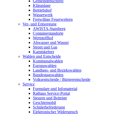
Gemeindebücherei
Kläranlage
Betriebshof
Wasserwerk
Freiwillige Feuerwehren
Ver- und Entsorgung
AWISTA-Starnberg
Containerstandorte
Wertstoffhof
Abwasser und Wasser
Strom und Gas
Kaminkehrer
Wahlen und Entscheide
Kommunalwahlen
Europawahlen
Landtags- und Bezirkswahlen
Bundestagswahlen
Volksentscheide / Bürgerentscheide
Service
Formulare und Infomaterial
Rathaus Service-Portal
Steuern und Beiträge
Geschirrmobil
Schülerbeförderung
Elektronischer Widerspruch