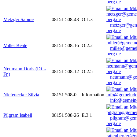
berg.de
Metzger Sabine
08151 508-43
O.1.3
metzger@gem
berg.de
Miller Beate
08151 508-16
O.2.2
miller@gemei
berg.de
Neumann Doris (Di. -
08151 508-12
O.2.5
Fr.)
neumann@ge
berg.de
Niefenecker Silvia
08151 508-0
Information
info@gemeind
Pilgram Isabell
08151 508-26
E.3.1
pilgram@gem
berg.de