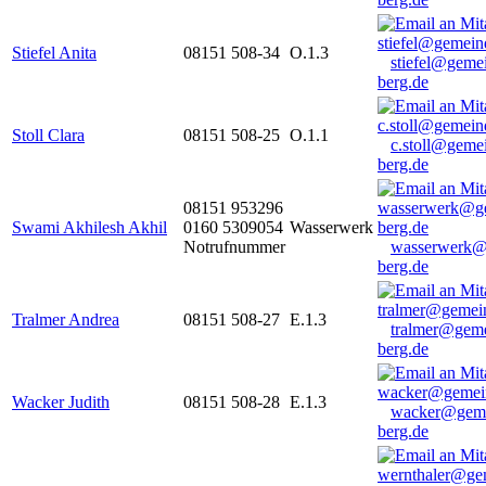
Stiefel Anita
08151 508-34
O.1.3
stiefel@geme
berg.de
Stoll Clara
08151 508-25
O.1.1
c.stoll@geme
berg.de
08151 953296
Swami Akhilesh Akhil
0160 5309054
Wasserwerk
Notrufnummer
wasserwerk@
berg.de
Tralmer Andrea
08151 508-27
E.1.3
tralmer@gem
berg.de
Wacker Judith
08151 508-28
E.1.3
wacker@geme
berg.de