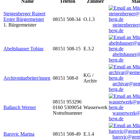
Name
Telefon
Zimmer
Mai
Steigenberger Rupert
Erster Bürgermeister
08151 508-34
O.1.3
1. Bürgermeister
steigenberge
berg.de
Abeltshauser Tobias
08151 508-15
E.3.2
abeltshauser
berg.de
KG /
Archivmitarbeiter/innen
08151 508-0
Archiv
archivar@gem
berg.de
08151 953296
Ballasch Werner
0160 5309054
Wasserwerk
Notrufnummer
wasserwerk@
berg.de
Barovic Marina
08151 508-49
E.1.4
barovic@gem