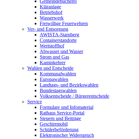
Gemeindebücherei
Kläranlage
Betriebshof
Wasserwerk
Freiwillige Feuerwehren
Ver- und Entsorgung
AWISTA-Starnberg
Containerstandorte
Wertstoffhof
Abwasser und Wasser
Strom und Gas
Kaminkehrer
Wahlen und Entscheide
Kommunalwahlen
Europawahlen
Landtags- und Bezirkswahlen
Bundestagswahlen
Volksentscheide / Bürgerentscheide
Service
Formulare und Infomaterial
Rathaus Service-Portal
Steuern und Beiträge
Geschirrmobil
Schülerbeförderung
Elektronischer Widerspruch