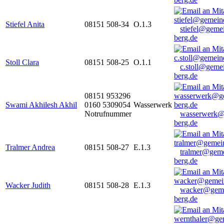
Stiefel Anita
08151 508-34
O.1.3
stiefel@geme
berg.de
Stoll Clara
08151 508-25
O.1.1
c.stoll@geme
berg.de
08151 953296
Swami Akhilesh Akhil
0160 5309054
Wasserwerk
Notrufnummer
wasserwerk@
berg.de
Tralmer Andrea
08151 508-27
E.1.3
tralmer@gem
berg.de
Wacker Judith
08151 508-28
E.1.3
wacker@geme
berg.de