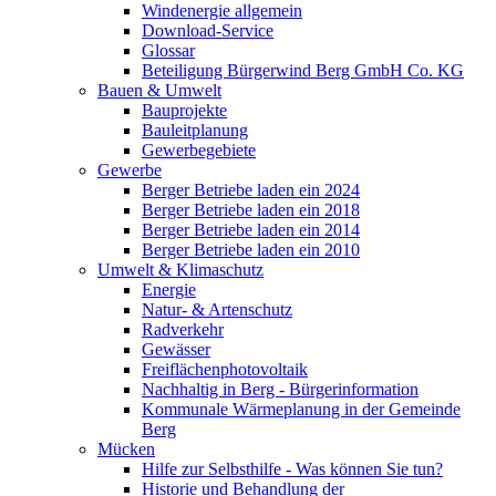
Windenergie allgemein
Download-Service
Glossar
Beteiligung Bürgerwind Berg GmbH Co. KG
Bauen & Umwelt
Bauprojekte
Bauleitplanung
Gewerbegebiete
Gewerbe
Berger Betriebe laden ein 2024
Berger Betriebe laden ein 2018
Berger Betriebe laden ein 2014
Berger Betriebe laden ein 2010
Umwelt & Klimaschutz
Energie
Natur- & Artenschutz
Radverkehr
Gewässer
Freiflächenphotovoltaik
Nachhaltig in Berg - Bürgerinformation
Kommunale Wärmeplanung in der Gemeinde
Berg
Mücken
Hilfe zur Selbsthilfe - Was können Sie tun?
Historie und Behandlung der