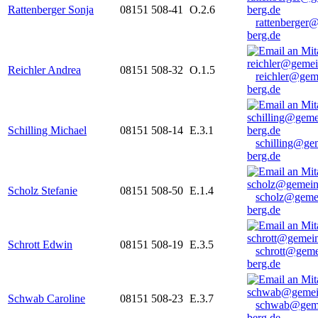
Rattenberger Sonja
08151 508-41
O.2.6
rattenberger
berg.de
Reichler Andrea
08151 508-32
O.1.5
reichler@gem
berg.de
Schilling Michael
08151 508-14
E.3.1
schilling@ge
berg.de
Scholz Stefanie
08151 508-50
E.1.4
scholz@geme
berg.de
Schrott Edwin
08151 508-19
E.3.5
schrott@geme
berg.de
Schwab Caroline
08151 508-23
E.3.7
schwab@gem
berg.de