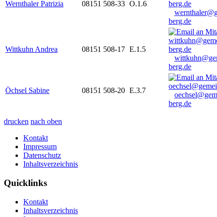
Wernthaler Patrizia
08151 508-33
O.1.6
wernthaler@
berg.de
Wittkuhn Andrea
08151 508-17
E.1.5
wittkuhn@ge
berg.de
Öchsel Sabine
08151 508-20
E.3.7
oechsel@gem
berg.de
drucken
nach oben
Kontakt
Impressum
Datenschutz
Inhaltsverzeichnis
Quicklinks
Kontakt
Inhaltsverzeichnis