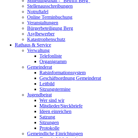
Mitteilungsblatt - "Betrifft Berg"
Stellenausschreibungen
Notruftafel
Online Terminbuchung
Veranstaltungen
Bürgerbeteiligung Berg
Asylbewerber
Katastrophenschutz
Rathaus & Service
Verwaltung
Telefonliste
Organigramm
Gemeinderat
Ratsinformationssystem
Geschäftsordnung Gemeinderat
Leitbild
Sitzungstermine
Jugendbeirat
Wer sind wir
Mitglieder/Steckbriefe
Ideen einreichen
Satzung
Sitzungen
Protokolle
Gemeindliche Einrichtungen