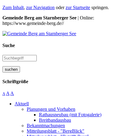
Zum Inhalt
,
zur Navigation
oder
zur Startseite
springen.
Gemeinde Berg am Starnberger See
| Online:
https://www.gemeinde-berg.de//
Suche
suchen
Schriftgröße
A
A
A
Aktuell
Planungen und Vorhaben
Rathausneubau (mit Fotogalerie)
Breitbandausbau
Bekanntmachungen
Mitteilungsblatt - "BergBlick"