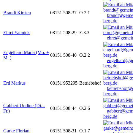
Brandt Kirsten
08151 508-37
O.2.1
brandt@geme
berg.de
Ehret Yannick
08151 508-29
E.3.3
ehret@gemein
Engelhard Maria (Mo. +
08151 508-40
O.2.2
Mi.)
engelhard@g
berg.de
Ertl Markus
08151 953295
Betriebshof
betriebshof@
berg.de
Gabbert Undine (Di. -
08151 508-44
O.2.6
Fr.)
gabbert@gem
berg.de
Garke Florian
08151 508-31
O.1.7