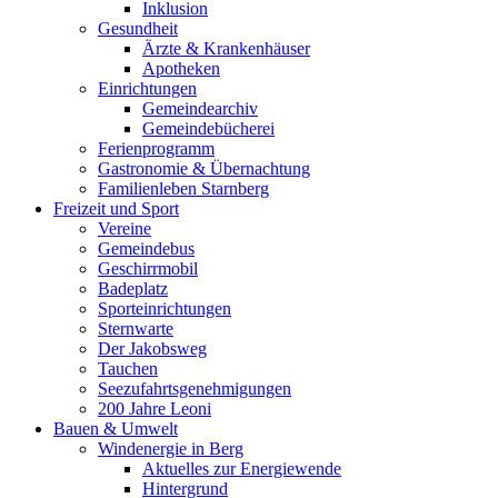
Inklusion
Gesundheit
Ärzte & Krankenhäuser
Apotheken
Einrichtungen
Gemeindearchiv
Gemeindebücherei
Ferienprogramm
Gastronomie & Übernachtung
Familienleben Starnberg
Freizeit und Sport
Vereine
Gemeindebus
Geschirrmobil
Badeplatz
Sporteinrichtungen
Sternwarte
Der Jakobsweg
Tauchen
Seezufahrtsgenehmigungen
200 Jahre Leoni
Bauen & Umwelt
Windenergie in Berg
Aktuelles zur Energiewende
Hintergrund