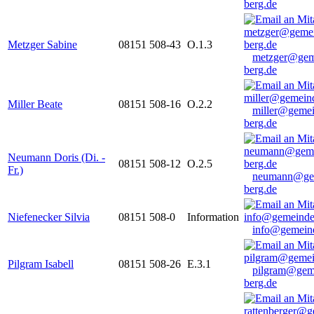
berg.de
Metzger Sabine
08151 508-43
O.1.3
metzger@gem
berg.de
Miller Beate
08151 508-16
O.2.2
miller@gemei
berg.de
Neumann Doris (Di. -
08151 508-12
O.2.5
Fr.)
neumann@ge
berg.de
Niefenecker Silvia
08151 508-0
Information
info@gemeind
Pilgram Isabell
08151 508-26
E.3.1
pilgram@gem
berg.de