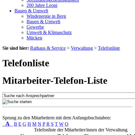
200 Jahre Leoni
Bauen & Umwelt
Windenergie in Berg
Bauen & Umwelt
Gewerbe
Umwelt & Klimaschutz
Mücken
Sie sind hier:
Rathaus & Service
>
Verwaltung
>
Telefonliste
Telefonliste
Mitarbeiter-Telefon-Liste
Sprung zu den Mitarbeitern mit dem Anfangsbuchstaben:
A
B
E
G
H
M
N
P
R
S
T
W
O
Telefonliste der Mitarbeiter/innen der Verwaltung