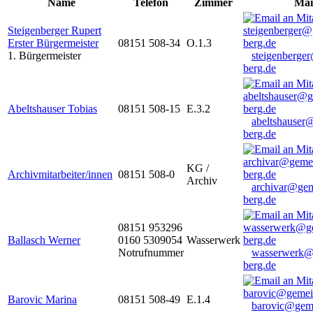
Name
Telefon
Zimmer
Mai
Steigenberger Rupert
Erster Bürgermeister
08151 508-34
O.1.3
1. Bürgermeister
steigenberge
berg.de
Abeltshauser Tobias
08151 508-15
E.3.2
abeltshauser
berg.de
KG /
Archivmitarbeiter/innen
08151 508-0
Archiv
archivar@gem
berg.de
08151 953296
Ballasch Werner
0160 5309054
Wasserwerk
Notrufnummer
wasserwerk@
berg.de
Barovic Marina
08151 508-49
E.1.4
barovic@gem