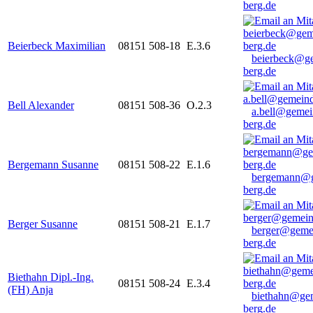
berg.de
Beierbeck Maximilian
08151 508-18
E.3.6
beierbeck@g
berg.de
Bell Alexander
08151 508-36
O.2.3
a.bell@gemei
berg.de
Bergemann Susanne
08151 508-22
E.1.6
bergemann@g
berg.de
Berger Susanne
08151 508-21
E.1.7
berger@geme
berg.de
Biethahn Dipl.-Ing.
08151 508-24
E.3.4
(FH) Anja
biethahn@ge
berg.de