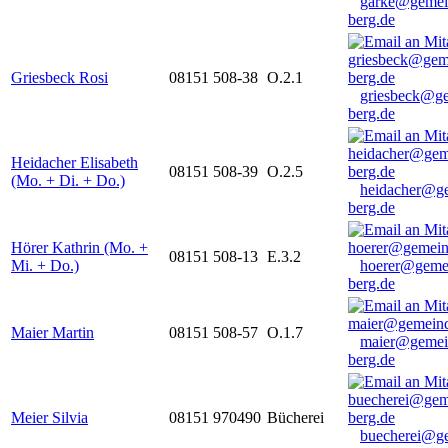
garke@gemei
berg.de
Griesbeck Rosi
08151 508-38
O.2.1
griesbeck@g
berg.de
Heidacher Elisabeth
08151 508-39
O.2.5
(Mo. + Di. + Do.)
heidacher@g
berg.de
Hörer Kathrin (Mo. +
08151 508-13
E.3.2
Mi. + Do.)
hoerer@geme
berg.de
Maier Martin
08151 508-57
O.1.7
maier@gemei
berg.de
Meier Silvia
08151 970490
Bücherei
buecherei@g