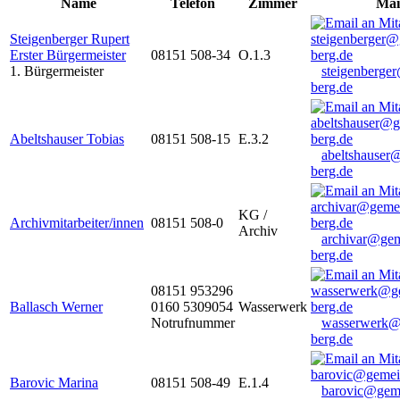
Name
Telefon
Zimmer
Mai
Steigenberger Rupert
Erster Bürgermeister
08151 508-34
O.1.3
1. Bürgermeister
steigenberge
berg.de
Abeltshauser Tobias
08151 508-15
E.3.2
abeltshauser
berg.de
KG /
Archivmitarbeiter/innen
08151 508-0
Archiv
archivar@gem
berg.de
08151 953296
Ballasch Werner
0160 5309054
Wasserwerk
Notrufnummer
wasserwerk@
berg.de
Barovic Marina
08151 508-49
E.1.4
barovic@gem