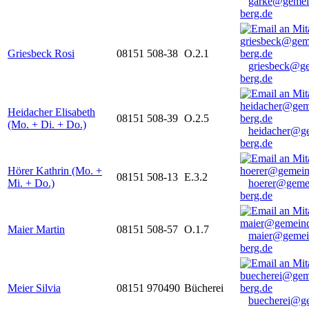
garke@gemei
berg.de
Griesbeck Rosi
08151 508-38
O.2.1
griesbeck@g
berg.de
Heidacher Elisabeth
08151 508-39
O.2.5
(Mo. + Di. + Do.)
heidacher@g
berg.de
Hörer Kathrin (Mo. +
08151 508-13
E.3.2
Mi. + Do.)
hoerer@geme
berg.de
Maier Martin
08151 508-57
O.1.7
maier@gemei
berg.de
Meier Silvia
08151 970490
Bücherei
buecherei@g