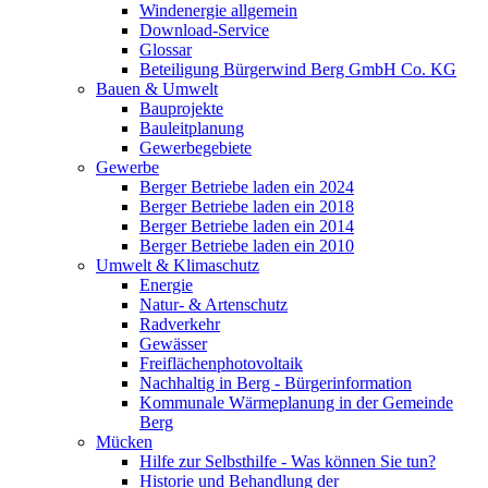
Windenergie allgemein
Download-Service
Glossar
Beteiligung Bürgerwind Berg GmbH Co. KG
Bauen & Umwelt
Bauprojekte
Bauleitplanung
Gewerbegebiete
Gewerbe
Berger Betriebe laden ein 2024
Berger Betriebe laden ein 2018
Berger Betriebe laden ein 2014
Berger Betriebe laden ein 2010
Umwelt & Klimaschutz
Energie
Natur- & Artenschutz
Radverkehr
Gewässer
Freiflächenphotovoltaik
Nachhaltig in Berg - Bürgerinformation
Kommunale Wärmeplanung in der Gemeinde
Berg
Mücken
Hilfe zur Selbsthilfe - Was können Sie tun?
Historie und Behandlung der