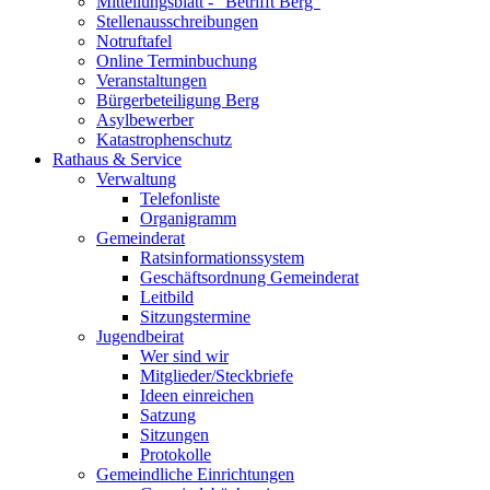
Mitteilungsblatt - "Betrifft Berg"
Stellenausschreibungen
Notruftafel
Online Terminbuchung
Veranstaltungen
Bürgerbeteiligung Berg
Asylbewerber
Katastrophenschutz
Rathaus & Service
Verwaltung
Telefonliste
Organigramm
Gemeinderat
Ratsinformationssystem
Geschäftsordnung Gemeinderat
Leitbild
Sitzungstermine
Jugendbeirat
Wer sind wir
Mitglieder/Steckbriefe
Ideen einreichen
Satzung
Sitzungen
Protokolle
Gemeindliche Einrichtungen