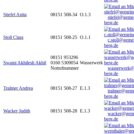
Stiefel Anita
08151 508-34
O.1.3
stiefel@geme
berg.de
Stoll Clara
08151 508-25
O.1.1
c.stoll@geme
berg.de
08151 953296
Swami Akhilesh Akhil
0160 5309054
Wasserwerk
Notrufnummer
wasserwerk@
berg.de
Tralmer Andrea
08151 508-27
E.1.3
tralmer@gem
berg.de
Wacker Judith
08151 508-28
E.1.3
wacker@geme
berg.de