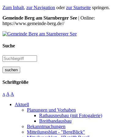
Zum Inhalt
,
zur Navigation
oder
zur Startseite
springen.
Gemeinde Berg am Starnberger See
| Online:
https://www.gemeinde-berg.de//
Suche
suchen
Schriftgröße
A
A
A
Aktuell
Planungen und Vorhaben
Rathausneubau (mit Fotogalerie)
Breitbandausbau
Bekanntmachungen
Mitteilungsblatt - "BergBlick"