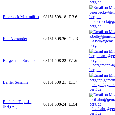
berg.de
Beierbeck Maximilian
08151 508-18
E.3.6
beierbeck@g
berg.de
Bell Alexander
08151 508-36
O.2.3
a.bell@gemei
berg.de
Bergemann Susanne
08151 508-22
E.1.6
bergemann@g
berg.de
Berger Susanne
08151 508-21
E.1.7
berger@geme
berg.de
Biethahn Dipl.-Ing.
08151 508-24
E.3.4
(FH) Anja
biethahn@ge
berg.de