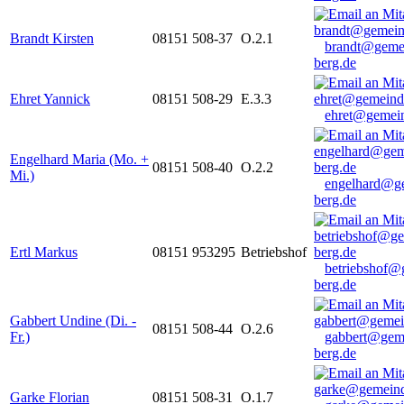
Brandt Kirsten
08151 508-37
O.2.1
brandt@geme
berg.de
Ehret Yannick
08151 508-29
E.3.3
ehret@gemein
Engelhard Maria (Mo. +
08151 508-40
O.2.2
Mi.)
engelhard@g
berg.de
Ertl Markus
08151 953295
Betriebshof
betriebshof@
berg.de
Gabbert Undine (Di. -
08151 508-44
O.2.6
Fr.)
gabbert@gem
berg.de
Garke Florian
08151 508-31
O.1.7