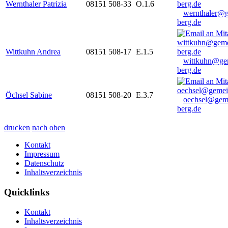
Wernthaler Patrizia
08151 508-33
O.1.6
wernthaler@
berg.de
Wittkuhn Andrea
08151 508-17
E.1.5
wittkuhn@ge
berg.de
Öchsel Sabine
08151 508-20
E.3.7
oechsel@gem
berg.de
drucken
nach oben
Kontakt
Impressum
Datenschutz
Inhaltsverzeichnis
Quicklinks
Kontakt
Inhaltsverzeichnis