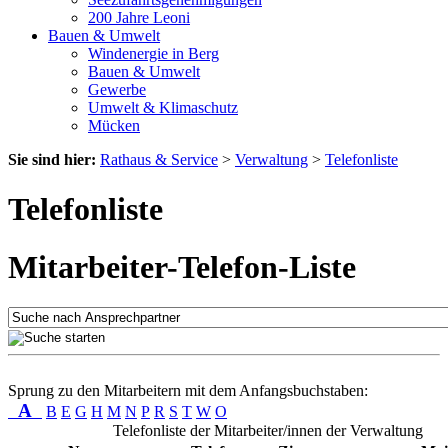
200 Jahre Leoni
Bauen & Umwelt
Windenergie in Berg
Bauen & Umwelt
Gewerbe
Umwelt & Klimaschutz
Mücken
Sie sind hier:
Rathaus & Service
>
Verwaltung
>
Telefonliste
Telefonliste
Mitarbeiter-Telefon-Liste
Sprung zu den Mitarbeitern mit dem Anfangsbuchstaben:
A
B
E
G
H
M
N
P
R
S
T
W
O
Telefonliste der Mitarbeiter/innen der Verwaltung