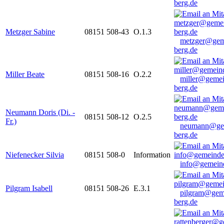
berg.de
Metzger Sabine
08151 508-43
O.1.3
metzger@gem
berg.de
Miller Beate
08151 508-16
O.2.2
miller@gemei
berg.de
Neumann Doris (Di. -
08151 508-12
O.2.5
Fr.)
neumann@ge
berg.de
Niefenecker Silvia
08151 508-0
Information
info@gemeind
Pilgram Isabell
08151 508-26
E.3.1
pilgram@gem
berg.de