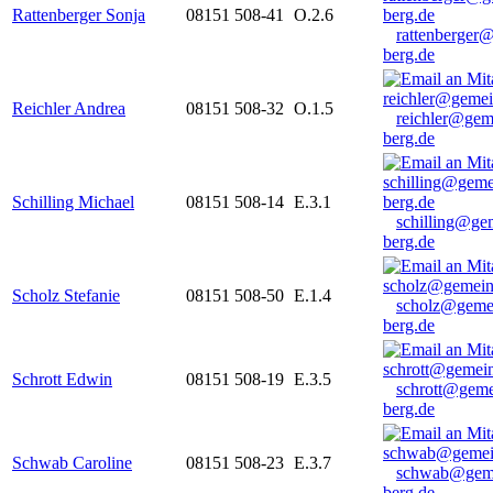
Rattenberger Sonja
08151 508-41
O.2.6
rattenberger
berg.de
Reichler Andrea
08151 508-32
O.1.5
reichler@gem
berg.de
Schilling Michael
08151 508-14
E.3.1
schilling@ge
berg.de
Scholz Stefanie
08151 508-50
E.1.4
scholz@geme
berg.de
Schrott Edwin
08151 508-19
E.3.5
schrott@geme
berg.de
Schwab Caroline
08151 508-23
E.3.7
schwab@gem
berg.de