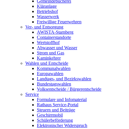
Gemeindebücherei
Kläranlage
Betriebshof
Wasserwerk
Freiwillige Feuerwehren
Ver- und Entsorgung
AWISTA-Starnberg
Containerstandorte
Wertstoffhof
Abwasser und Wasser
Strom und Gas
Kaminkehrer
Wahlen und Entscheide
Kommunalwahlen
Europawahlen
Landtags- und Bezirkswahlen
Bundestagswahlen
Volksentscheide / Bürgerentscheide
Service
Formulare und Infomaterial
Rathaus Service-Portal
Steuern und Beiträge
Geschirrmobil
Schülerbeförderung
Elektronischer Widerspruch