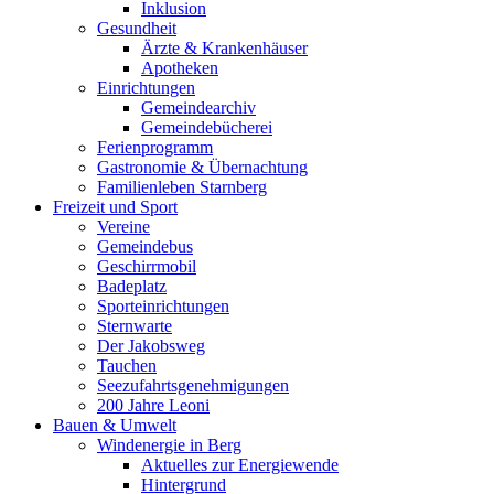
Inklusion
Gesundheit
Ärzte & Krankenhäuser
Apotheken
Einrichtungen
Gemeindearchiv
Gemeindebücherei
Ferienprogramm
Gastronomie & Übernachtung
Familienleben Starnberg
Freizeit und Sport
Vereine
Gemeindebus
Geschirrmobil
Badeplatz
Sporteinrichtungen
Sternwarte
Der Jakobsweg
Tauchen
Seezufahrtsgenehmigungen
200 Jahre Leoni
Bauen & Umwelt
Windenergie in Berg
Aktuelles zur Energiewende
Hintergrund