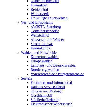
Gemeindebücherei
Kläranlage
Betriebshof
Wasserwerk
Freiwillige Feuerwehren
Ver- und Entsorgung
AWISTA-Starnberg
Containerstandorte
Wertstoffhof
Abwasser und Wasser
Strom und Gas
Kaminkehrer
Wahlen und Entscheide
Kommunalwahlen
Europawahlen
Landtags- und Bezirkswahlen
Bundestagswahlen
Volksentscheide / Bürgerentscheide
Service
Formulare und Infomaterial
Rathaus Service-Portal
Steuern und Beiträge
Geschirrmobil
Schülerbeförderung
Elektronischer Widerspruch