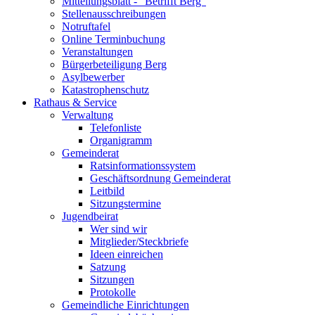
Mitteilungsblatt - "Betrifft Berg"
Stellenausschreibungen
Notruftafel
Online Terminbuchung
Veranstaltungen
Bürgerbeteiligung Berg
Asylbewerber
Katastrophenschutz
Rathaus & Service
Verwaltung
Telefonliste
Organigramm
Gemeinderat
Ratsinformationssystem
Geschäftsordnung Gemeinderat
Leitbild
Sitzungstermine
Jugendbeirat
Wer sind wir
Mitglieder/Steckbriefe
Ideen einreichen
Satzung
Sitzungen
Protokolle
Gemeindliche Einrichtungen