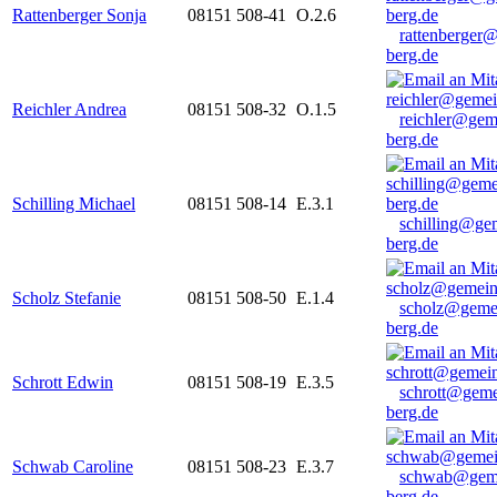
Rattenberger Sonja
08151 508-41
O.2.6
rattenberger
berg.de
Reichler Andrea
08151 508-32
O.1.5
reichler@gem
berg.de
Schilling Michael
08151 508-14
E.3.1
schilling@ge
berg.de
Scholz Stefanie
08151 508-50
E.1.4
scholz@geme
berg.de
Schrott Edwin
08151 508-19
E.3.5
schrott@geme
berg.de
Schwab Caroline
08151 508-23
E.3.7
schwab@gem
berg.de