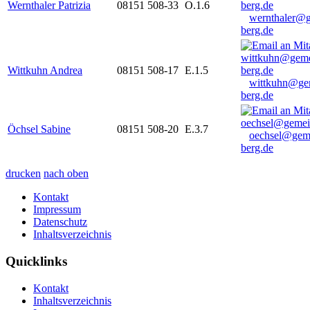
Wernthaler Patrizia
08151 508-33
O.1.6
wernthaler@
berg.de
Wittkuhn Andrea
08151 508-17
E.1.5
wittkuhn@ge
berg.de
Öchsel Sabine
08151 508-20
E.3.7
oechsel@gem
berg.de
drucken
nach oben
Kontakt
Impressum
Datenschutz
Inhaltsverzeichnis
Quicklinks
Kontakt
Inhaltsverzeichnis