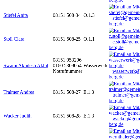
Stiefel Anita
08151 508-34
O.1.3
stiefel@geme
berg.de
Stoll Clara
08151 508-25
O.1.1
c.stoll@geme
berg.de
08151 953296
Swami Akhilesh Akhil
0160 5309054
Wasserwerk
Notrufnummer
wasserwerk@
berg.de
Tralmer Andrea
08151 508-27
E.1.3
tralmer@gem
berg.de
Wacker Judith
08151 508-28
E.1.3
wacker@geme
berg.de