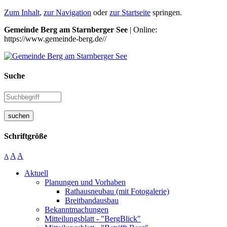
Zum Inhalt
,
zur Navigation
oder
zur Startseite
springen.
Gemeinde Berg am Starnberger See
| Online:
https://www.gemeinde-berg.de//
Suche
suchen
Schriftgröße
A
A
A
Aktuell
Planungen und Vorhaben
Rathausneubau (mit Fotogalerie)
Breitbandausbau
Bekanntmachungen
Mitteilungsblatt - "BergBlick"