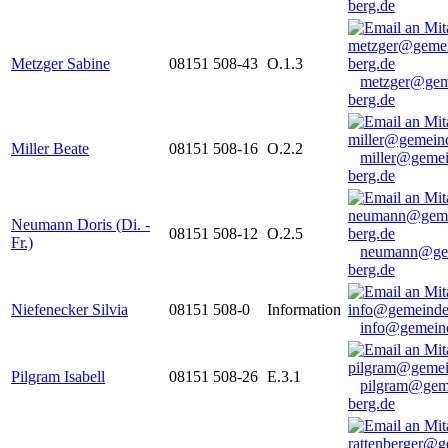
berg.de
Metzger Sabine
08151 508-43
O.1.3
metzger@gem
berg.de
Miller Beate
08151 508-16
O.2.2
miller@gemei
berg.de
Neumann Doris (Di. -
08151 508-12
O.2.5
Fr.)
neumann@ge
berg.de
Niefenecker Silvia
08151 508-0
Information
info@gemeind
Pilgram Isabell
08151 508-26
E.3.1
pilgram@gem
berg.de