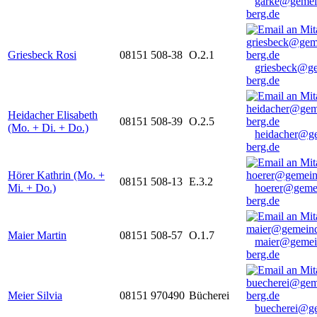
garke@gemei
berg.de
Griesbeck Rosi
08151 508-38
O.2.1
griesbeck@g
berg.de
Heidacher Elisabeth
08151 508-39
O.2.5
(Mo. + Di. + Do.)
heidacher@g
berg.de
Hörer Kathrin (Mo. +
08151 508-13
E.3.2
Mi. + Do.)
hoerer@geme
berg.de
Maier Martin
08151 508-57
O.1.7
maier@gemei
berg.de
Meier Silvia
08151 970490
Bücherei
buecherei@g