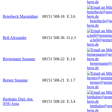
berg.de
Beierbeck Maximilian
08151 508-18
E.3.6
beierbeck@g
berg.de
Bell Alexander
08151 508-36
O.2.3
a.bell@gemei
berg.de
Bergemann Susanne
08151 508-22
E.1.6
bergemann@g
berg.de
Berger Susanne
08151 508-21
E.1.7
berger@geme
berg.de
Biethahn Dipl.-Ing.
08151 508-24
E.3.4
(FH) Anja
biethahn@ge
berg.de