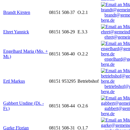
Brandt Kirsten
08151 508-37
O.2.1
brandt@geme
berg.de
Ehret Yannick
08151 508-29
E.3.3
ehret@gemein
Engelhard Maria (Mo. +
08151 508-40
O.2.2
Mi.)
engelhard@g
berg.de
Ertl Markus
08151 953295
Betriebshof
betriebshof@
berg.de
Gabbert Undine (Di. -
08151 508-44
O.2.6
Fr.)
gabbert@gem
berg.de
Garke Florian
08151 508-31
O.1.7