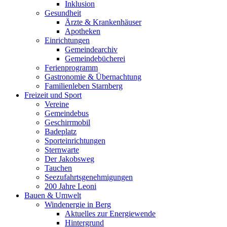
Inklusion
Gesundheit
Ärzte & Krankenhäuser
Apotheken
Einrichtungen
Gemeindearchiv
Gemeindebücherei
Ferienprogramm
Gastronomie & Übernachtung
Familienleben Starnberg
Freizeit und Sport
Vereine
Gemeindebus
Geschirrmobil
Badeplatz
Sporteinrichtungen
Sternwarte
Der Jakobsweg
Tauchen
Seezufahrtsgenehmigungen
200 Jahre Leoni
Bauen & Umwelt
Windenergie in Berg
Aktuelles zur Energiewende
Hintergrund