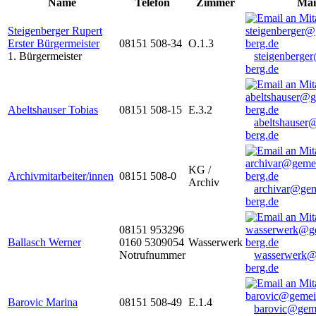
Name
Telefon
Zimmer
Mai
Steigenberger Rupert
Erster Bürgermeister
08151 508-34
O.1.3
1. Bürgermeister
steigenberge
berg.de
Abeltshauser Tobias
08151 508-15
E.3.2
abeltshauser
berg.de
KG /
Archivmitarbeiter/innen
08151 508-0
Archiv
archivar@gem
berg.de
08151 953296
Ballasch Werner
0160 5309054
Wasserwerk
Notrufnummer
wasserwerk@
berg.de
Barovic Marina
08151 508-49
E.1.4
barovic@gem