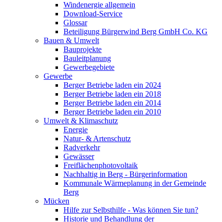
Windenergie allgemein
Download-Service
Glossar
Beteiligung Bürgerwind Berg GmbH Co. KG
Bauen & Umwelt
Bauprojekte
Bauleitplanung
Gewerbegebiete
Gewerbe
Berger Betriebe laden ein 2024
Berger Betriebe laden ein 2018
Berger Betriebe laden ein 2014
Berger Betriebe laden ein 2010
Umwelt & Klimaschutz
Energie
Natur- & Artenschutz
Radverkehr
Gewässer
Freiflächenphotovoltaik
Nachhaltig in Berg - Bürgerinformation
Kommunale Wärmeplanung in der Gemeinde
Berg
Mücken
Hilfe zur Selbsthilfe - Was können Sie tun?
Historie und Behandlung der