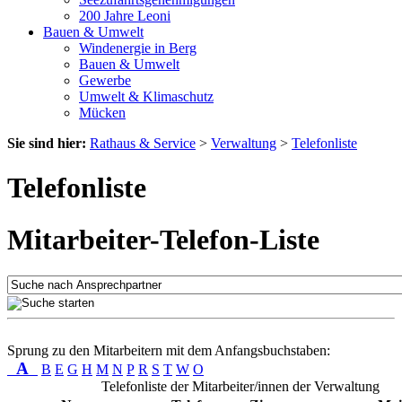
200 Jahre Leoni
Bauen & Umwelt
Windenergie in Berg
Bauen & Umwelt
Gewerbe
Umwelt & Klimaschutz
Mücken
Sie sind hier:
Rathaus & Service
>
Verwaltung
>
Telefonliste
Telefonliste
Mitarbeiter-Telefon-Liste
Sprung zu den Mitarbeitern mit dem Anfangsbuchstaben:
A
B
E
G
H
M
N
P
R
S
T
W
O
Telefonliste der Mitarbeiter/innen der Verwaltung