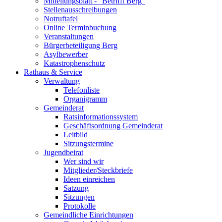
Mitteilungsblatt - "Betrifft Berg"
Stellenausschreibungen
Notruftafel
Online Terminbuchung
Veranstaltungen
Bürgerbeteiligung Berg
Asylbewerber
Katastrophenschutz
Rathaus & Service
Verwaltung
Telefonliste
Organigramm
Gemeinderat
Ratsinformationssystem
Geschäftsordnung Gemeinderat
Leitbild
Sitzungstermine
Jugendbeirat
Wer sind wir
Mitglieder/Steckbriefe
Ideen einreichen
Satzung
Sitzungen
Protokolle
Gemeindliche Einrichtungen