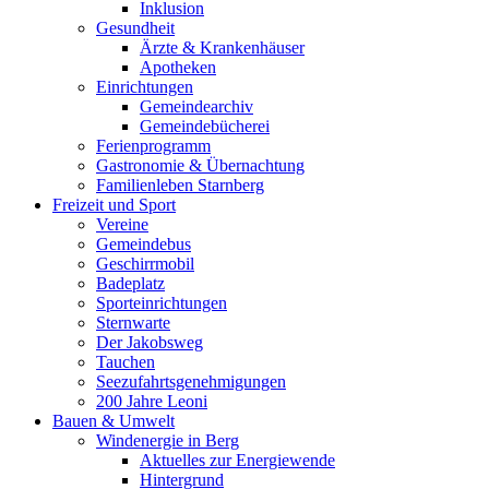
Inklusion
Gesundheit
Ärzte & Krankenhäuser
Apotheken
Einrichtungen
Gemeindearchiv
Gemeindebücherei
Ferienprogramm
Gastronomie & Übernachtung
Familienleben Starnberg
Freizeit und Sport
Vereine
Gemeindebus
Geschirrmobil
Badeplatz
Sporteinrichtungen
Sternwarte
Der Jakobsweg
Tauchen
Seezufahrtsgenehmigungen
200 Jahre Leoni
Bauen & Umwelt
Windenergie in Berg
Aktuelles zur Energiewende
Hintergrund