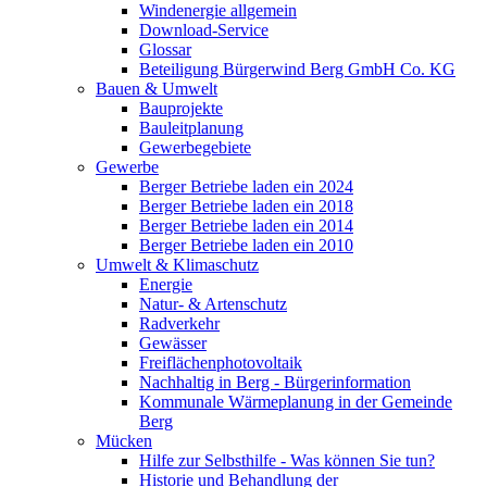
Windenergie allgemein
Download-Service
Glossar
Beteiligung Bürgerwind Berg GmbH Co. KG
Bauen & Umwelt
Bauprojekte
Bauleitplanung
Gewerbegebiete
Gewerbe
Berger Betriebe laden ein 2024
Berger Betriebe laden ein 2018
Berger Betriebe laden ein 2014
Berger Betriebe laden ein 2010
Umwelt & Klimaschutz
Energie
Natur- & Artenschutz
Radverkehr
Gewässer
Freiflächenphotovoltaik
Nachhaltig in Berg - Bürgerinformation
Kommunale Wärmeplanung in der Gemeinde
Berg
Mücken
Hilfe zur Selbsthilfe - Was können Sie tun?
Historie und Behandlung der