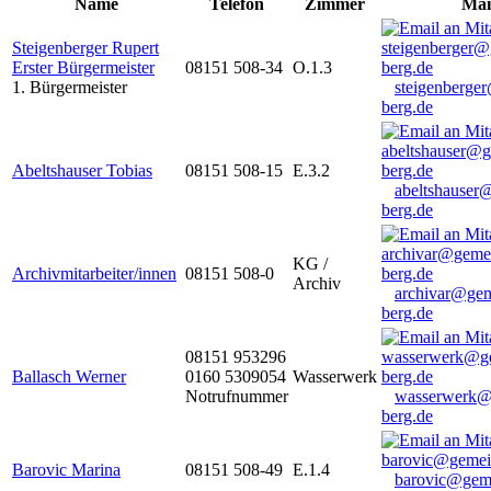
Name
Telefon
Zimmer
Mai
Steigenberger Rupert
Erster Bürgermeister
08151 508-34
O.1.3
1. Bürgermeister
steigenberge
berg.de
Abeltshauser Tobias
08151 508-15
E.3.2
abeltshauser
berg.de
KG /
Archivmitarbeiter/innen
08151 508-0
Archiv
archivar@gem
berg.de
08151 953296
Ballasch Werner
0160 5309054
Wasserwerk
Notrufnummer
wasserwerk@
berg.de
Barovic Marina
08151 508-49
E.1.4
barovic@gem