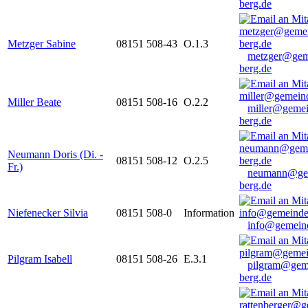
berg.de
Metzger Sabine
08151 508-43
O.1.3
metzger@gem
berg.de
Miller Beate
08151 508-16
O.2.2
miller@gemei
berg.de
Neumann Doris (Di. -
08151 508-12
O.2.5
Fr.)
neumann@ge
berg.de
Niefenecker Silvia
08151 508-0
Information
info@gemeind
Pilgram Isabell
08151 508-26
E.3.1
pilgram@gem
berg.de