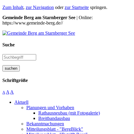
Zum Inhalt
,
zur Navigation
oder
zur Startseite
springen.
Gemeinde Berg am Starnberger See
| Online:
https://www.gemeinde-berg.de//
Suche
suchen
Schriftgröße
A
A
A
Aktuell
Planungen und Vorhaben
Rathausneubau (mit Fotogalerie)
Breitbandausbau
Bekanntmachungen
Mitteilungsblatt - "BergBlick"