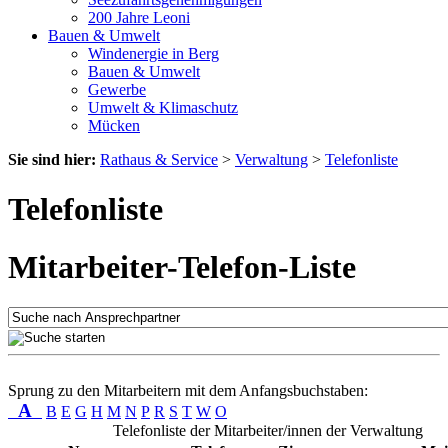
200 Jahre Leoni
Bauen & Umwelt
Windenergie in Berg
Bauen & Umwelt
Gewerbe
Umwelt & Klimaschutz
Mücken
Sie sind hier:
Rathaus & Service
>
Verwaltung
>
Telefonliste
Telefonliste
Mitarbeiter-Telefon-Liste
Sprung zu den Mitarbeitern mit dem Anfangsbuchstaben:
A
B
E
G
H
M
N
P
R
S
T
W
O
Telefonliste der Mitarbeiter/innen der Verwaltung