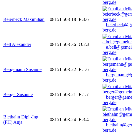
berg.de
Beierbeck Maximilian
08151 508-18
E.3.6
beierbeck@g
berg.de
Bell Alexander
08151 508-36
O.2.3
a.bell@gemei
berg.de
Bergemann Susanne
08151 508-22
E.1.6
bergemann@g
berg.de
Berger Susanne
08151 508-21
E.1.7
berger@geme
berg.de
Biethahn Dipl.-Ing.
08151 508-24
E.3.4
(FH) Anja
biethahn@ge
berg.de