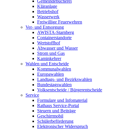
Gemeindebücherei
Kläranlage
Betriebshof
Wasserwerk
Freiwillige Feuerwehren
Ver- und Entsorgung
AWISTA-Starnberg
Containerstandorte
Wertstoffhof
Abwasser und Wasser
Strom und Gas
Kaminkehrer
Wahlen und Entscheide
Kommunalwahlen
Europawahlen
Landtags- und Bezirkswahlen
Bundestagswahlen
Volksentscheide / Bürgerentscheide
Service
Formulare und Infomaterial
Rathaus Service-Portal
Steuern und Beiträge
Geschirrmobil
Schülerbeförderung
Elektronischer Widerspruch