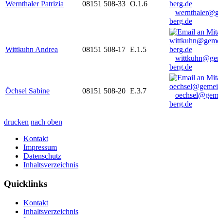
Wernthaler Patrizia
08151 508-33
O.1.6
wernthaler@
berg.de
Wittkuhn Andrea
08151 508-17
E.1.5
wittkuhn@ge
berg.de
Öchsel Sabine
08151 508-20
E.3.7
oechsel@gem
berg.de
drucken
nach oben
Kontakt
Impressum
Datenschutz
Inhaltsverzeichnis
Quicklinks
Kontakt
Inhaltsverzeichnis