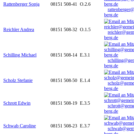
Rattenberger Sonja
08151 508-41
O.2.6
rattenberger
berg.de
Reichler Andrea
08151 508-32
O.1.5
reichler@gem
berg.de
Schilling Michael
08151 508-14
E.3.1
schilling@ge
berg.de
Scholz Stefanie
08151 508-50
E.1.4
scholz@geme
berg.de
Schrott Edwin
08151 508-19
E.3.5
schrott@geme
berg.de
Schwab Caroline
08151 508-23
E.3.7
schwab@gem
berg.de