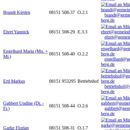
Brandt Kirsten
08151 508-37
O.2.1
brandt@geme
berg.de
Ehret Yannick
08151 508-29
E.3.3
ehret@gemein
Engelhard Maria (Mo. +
08151 508-40
O.2.2
Mi.)
engelhard@g
berg.de
Ertl Markus
08151 953295
Betriebshof
betriebshof@
berg.de
Gabbert Undine (Di. -
08151 508-44
O.2.6
Fr.)
gabbert@gem
berg.de
Garke Florian
08151 508-31
O.1.7