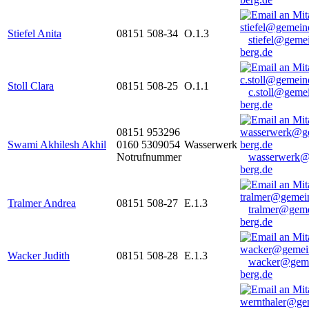
Stiefel Anita
08151 508-34
O.1.3
stiefel@geme
berg.de
Stoll Clara
08151 508-25
O.1.1
c.stoll@geme
berg.de
08151 953296
Swami Akhilesh Akhil
0160 5309054
Wasserwerk
Notrufnummer
wasserwerk@
berg.de
Tralmer Andrea
08151 508-27
E.1.3
tralmer@gem
berg.de
Wacker Judith
08151 508-28
E.1.3
wacker@geme
berg.de