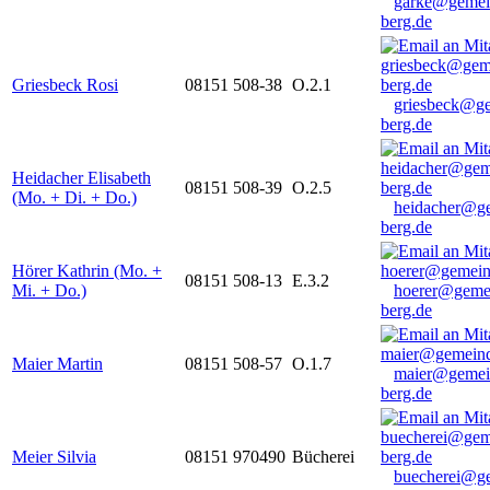
garke@gemei
berg.de
Griesbeck Rosi
08151 508-38
O.2.1
griesbeck@g
berg.de
Heidacher Elisabeth
08151 508-39
O.2.5
(Mo. + Di. + Do.)
heidacher@g
berg.de
Hörer Kathrin (Mo. +
08151 508-13
E.3.2
Mi. + Do.)
hoerer@geme
berg.de
Maier Martin
08151 508-57
O.1.7
maier@gemei
berg.de
Meier Silvia
08151 970490
Bücherei
buecherei@g