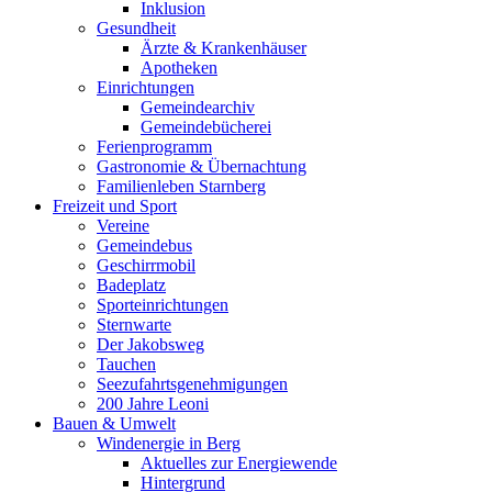
Inklusion
Gesundheit
Ärzte & Krankenhäuser
Apotheken
Einrichtungen
Gemeindearchiv
Gemeindebücherei
Ferienprogramm
Gastronomie & Übernachtung
Familienleben Starnberg
Freizeit und Sport
Vereine
Gemeindebus
Geschirrmobil
Badeplatz
Sporteinrichtungen
Sternwarte
Der Jakobsweg
Tauchen
Seezufahrtsgenehmigungen
200 Jahre Leoni
Bauen & Umwelt
Windenergie in Berg
Aktuelles zur Energiewende
Hintergrund