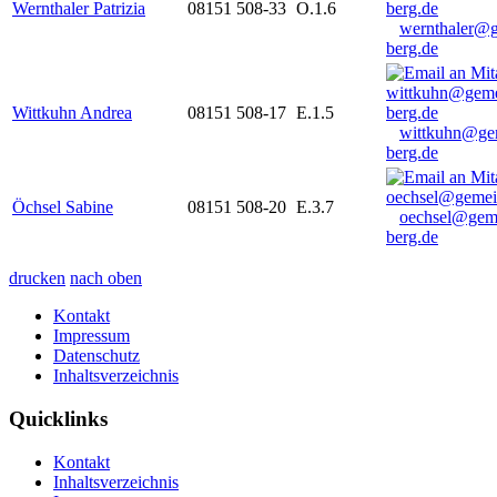
Wernthaler Patrizia
08151 508-33
O.1.6
wernthaler@
berg.de
Wittkuhn Andrea
08151 508-17
E.1.5
wittkuhn@ge
berg.de
Öchsel Sabine
08151 508-20
E.3.7
oechsel@gem
berg.de
drucken
nach oben
Kontakt
Impressum
Datenschutz
Inhaltsverzeichnis
Quicklinks
Kontakt
Inhaltsverzeichnis