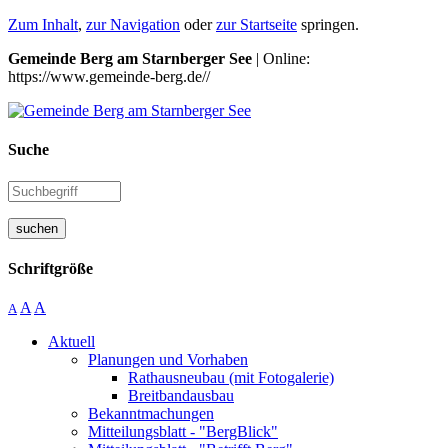
Zum Inhalt
,
zur Navigation
oder
zur Startseite
springen.
Gemeinde Berg am Starnberger See
| Online:
https://www.gemeinde-berg.de//
Suche
suchen
Schriftgröße
A
A
A
Aktuell
Planungen und Vorhaben
Rathausneubau (mit Fotogalerie)
Breitbandausbau
Bekanntmachungen
Mitteilungsblatt - "BergBlick"