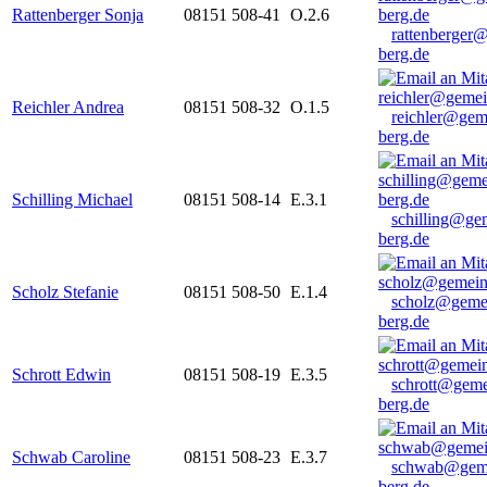
Rattenberger Sonja
08151 508-41
O.2.6
rattenberger
berg.de
Reichler Andrea
08151 508-32
O.1.5
reichler@gem
berg.de
Schilling Michael
08151 508-14
E.3.1
schilling@ge
berg.de
Scholz Stefanie
08151 508-50
E.1.4
scholz@geme
berg.de
Schrott Edwin
08151 508-19
E.3.5
schrott@geme
berg.de
Schwab Caroline
08151 508-23
E.3.7
schwab@gem
berg.de