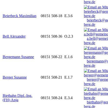
berg.de
Beierbeck Maximilian
08151 508-18
E.3.6
beierbeck@g
berg.de
Bell Alexander
08151 508-36
O.2.3
a.bell@gemei
berg.de
Bergemann Susanne
08151 508-22
E.1.6
bergemann@g
berg.de
Berger Susanne
08151 508-21
E.1.7
berger@geme
berg.de
Biethahn Dipl.-Ing.
08151 508-24
E.3.4
(FH) Anja
biethahn@ge
berg.de