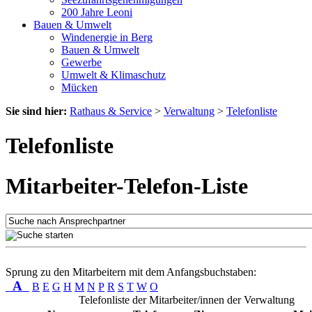
200 Jahre Leoni
Bauen & Umwelt
Windenergie in Berg
Bauen & Umwelt
Gewerbe
Umwelt & Klimaschutz
Mücken
Sie sind hier:
Rathaus & Service
>
Verwaltung
>
Telefonliste
Telefonliste
Mitarbeiter-Telefon-Liste
Sprung zu den Mitarbeitern mit dem Anfangsbuchstaben:
A
B
E
G
H
M
N
P
R
S
T
W
O
Telefonliste der Mitarbeiter/innen der Verwaltung