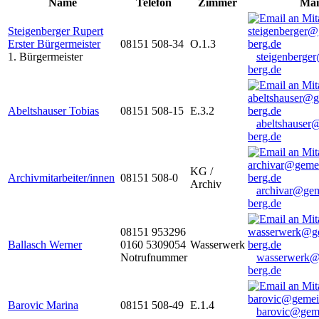
Name
Telefon
Zimmer
Mai
Steigenberger Rupert
Erster Bürgermeister
08151 508-34
O.1.3
1. Bürgermeister
steigenberge
berg.de
Abeltshauser Tobias
08151 508-15
E.3.2
abeltshauser
berg.de
KG /
Archivmitarbeiter/innen
08151 508-0
Archiv
archivar@gem
berg.de
08151 953296
Ballasch Werner
0160 5309054
Wasserwerk
Notrufnummer
wasserwerk@
berg.de
Barovic Marina
08151 508-49
E.1.4
barovic@gem