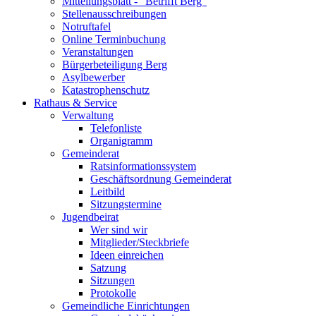
Mitteilungsblatt - "Betrifft Berg"
Stellenausschreibungen
Notruftafel
Online Terminbuchung
Veranstaltungen
Bürgerbeteiligung Berg
Asylbewerber
Katastrophenschutz
Rathaus & Service
Verwaltung
Telefonliste
Organigramm
Gemeinderat
Ratsinformationssystem
Geschäftsordnung Gemeinderat
Leitbild
Sitzungstermine
Jugendbeirat
Wer sind wir
Mitglieder/Steckbriefe
Ideen einreichen
Satzung
Sitzungen
Protokolle
Gemeindliche Einrichtungen