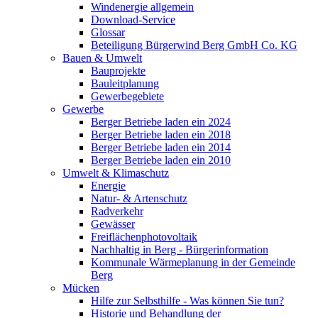
Windenergie allgemein
Download-Service
Glossar
Beteiligung Bürgerwind Berg GmbH Co. KG
Bauen & Umwelt
Bauprojekte
Bauleitplanung
Gewerbegebiete
Gewerbe
Berger Betriebe laden ein 2024
Berger Betriebe laden ein 2018
Berger Betriebe laden ein 2014
Berger Betriebe laden ein 2010
Umwelt & Klimaschutz
Energie
Natur- & Artenschutz
Radverkehr
Gewässer
Freiflächenphotovoltaik
Nachhaltig in Berg - Bürgerinformation
Kommunale Wärmeplanung in der Gemeinde
Berg
Mücken
Hilfe zur Selbsthilfe - Was können Sie tun?
Historie und Behandlung der