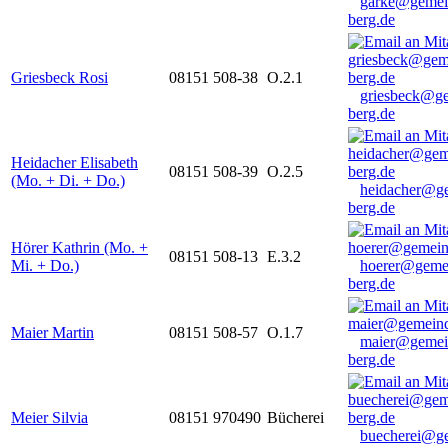
garke@gemei
berg.de
Griesbeck Rosi
08151 508-38
O.2.1
griesbeck@g
berg.de
Heidacher Elisabeth
08151 508-39
O.2.5
(Mo. + Di. + Do.)
heidacher@g
berg.de
Hörer Kathrin (Mo. +
08151 508-13
E.3.2
Mi. + Do.)
hoerer@geme
berg.de
Maier Martin
08151 508-57
O.1.7
maier@gemei
berg.de
Meier Silvia
08151 970490
Bücherei
buecherei@g