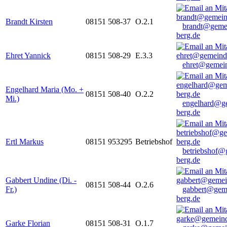
Brandt Kirsten
08151 508-37
O.2.1
brandt@geme
berg.de
Ehret Yannick
08151 508-29
E.3.3
ehret@gemein
Engelhard Maria (Mo. +
08151 508-40
O.2.2
Mi.)
engelhard@g
berg.de
Ertl Markus
08151 953295
Betriebshof
betriebshof@
berg.de
Gabbert Undine (Di. -
08151 508-44
O.2.6
Fr.)
gabbert@gem
berg.de
Garke Florian
08151 508-31
O.1.7