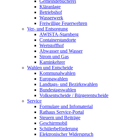
Gemeindebücherei
Kläranlage
Betriebshof
Wasserwerk
Freiwillige Feuerwehren
Ver- und Entsorgung
AWISTA-Starnberg
Containerstandorte
Wertstoffhof
Abwasser und Wasser
Strom und Gas
Kaminkehrer
Wahlen und Entscheide
Kommunalwahlen
Europawahlen
Landtags- und Bezirkswahlen
Bundestagswahlen
Volksentscheide / Bürgerentscheide
Service
Formulare und Infomaterial
Rathaus Service-Portal
Steuern und Beiträge
Geschirrmobil
Schülerbeförderung
Elektronischer Widerspruch