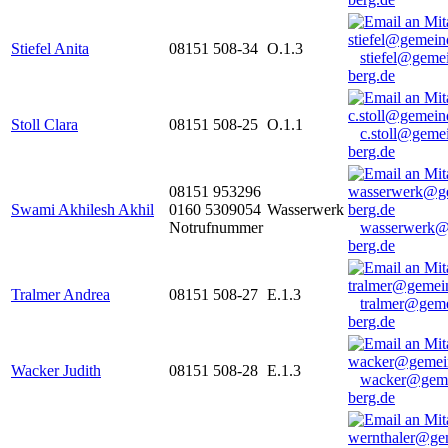
Stiefel Anita
08151 508-34
O.1.3
stiefel@geme
berg.de
Stoll Clara
08151 508-25
O.1.1
c.stoll@geme
berg.de
08151 953296
Swami Akhilesh Akhil
0160 5309054
Wasserwerk
Notrufnummer
wasserwerk@
berg.de
Tralmer Andrea
08151 508-27
E.1.3
tralmer@gem
berg.de
Wacker Judith
08151 508-28
E.1.3
wacker@geme
berg.de