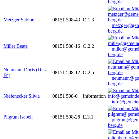
berg.de
Metzger Sabine
08151 508-43
O.1.3
metzger@gem
berg.de
Miller Beate
08151 508-16
O.2.2
miller@gemei
berg.de
Neumann Doris (Di. -
08151 508-12
O.2.5
Fr.)
neumann@ge
berg.de
Niefenecker Silvia
08151 508-0
Information
info@gemeind
Pilgram Isabell
08151 508-26
E.3.1
pilgram@gem
berg.de