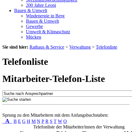
200 Jahre Leoni
Bauen & Umwelt
Windenergie in Berg
Bauen & Umwelt
Gewerbe
Umwelt & Klimaschutz
Mücken
Sie sind hier:
Rathaus & Service
>
Verwaltung
>
Telefonliste
Telefonliste
Mitarbeiter-Telefon-Liste
Sprung zu den Mitarbeitern mit dem Anfangsbuchstaben:
A
B
E
G
H
M
N
P
R
S
T
W
O
Telefonliste der Mitarbeiter/innen der Verwaltung