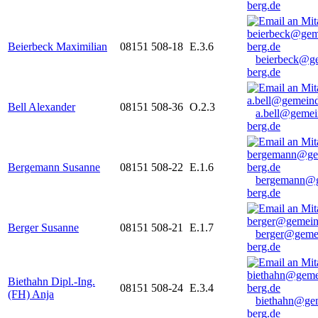
berg.de
Beierbeck Maximilian
08151 508-18
E.3.6
beierbeck@g
berg.de
Bell Alexander
08151 508-36
O.2.3
a.bell@gemei
berg.de
Bergemann Susanne
08151 508-22
E.1.6
bergemann@g
berg.de
Berger Susanne
08151 508-21
E.1.7
berger@geme
berg.de
Biethahn Dipl.-Ing.
08151 508-24
E.3.4
(FH) Anja
biethahn@ge
berg.de