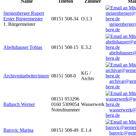
Name
Telefon
Zimmer
Mai
Steigenberger Rupert
Erster Bürgermeister
08151 508-34
O.1.3
1. Bürgermeister
steigenberge
berg.de
Abeltshauser Tobias
08151 508-15
E.3.2
abeltshauser
berg.de
KG /
Archivmitarbeiter/innen
08151 508-0
Archiv
archivar@gem
berg.de
08151 953296
Ballasch Werner
0160 5309054
Wasserwerk
Notrufnummer
wasserwerk@
berg.de
Barovic Marina
08151 508-49
E.1.4
barovic@gem