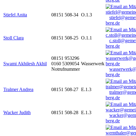
Stiefel Anita
08151 508-34
O.1.3
stiefel@geme
berg.de
Stoll Clara
08151 508-25
O.1.1
c.stoll@geme
berg.de
08151 953296
Swami Akhilesh Akhil
0160 5309054
Wasserwerk
Notrufnummer
wasserwerk@
berg.de
Tralmer Andrea
08151 508-27
E.1.3
tralmer@gem
berg.de
Wacker Judith
08151 508-28
E.1.3
wacker@geme
berg.de