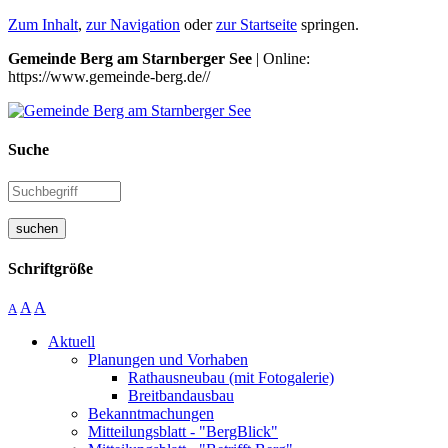
Zum Inhalt
,
zur Navigation
oder
zur Startseite
springen.
Gemeinde Berg am Starnberger See
| Online:
https://www.gemeinde-berg.de//
Suche
suchen
Schriftgröße
A
A
A
Aktuell
Planungen und Vorhaben
Rathausneubau (mit Fotogalerie)
Breitbandausbau
Bekanntmachungen
Mitteilungsblatt - "BergBlick"