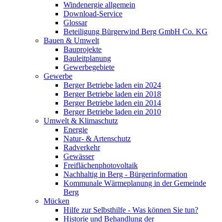
Windenergie allgemein
Download-Service
Glossar
Beteiligung Bürgerwind Berg GmbH Co. KG
Bauen & Umwelt
Bauprojekte
Bauleitplanung
Gewerbegebiete
Gewerbe
Berger Betriebe laden ein 2024
Berger Betriebe laden ein 2018
Berger Betriebe laden ein 2014
Berger Betriebe laden ein 2010
Umwelt & Klimaschutz
Energie
Natur- & Artenschutz
Radverkehr
Gewässer
Freiflächenphotovoltaik
Nachhaltig in Berg - Bürgerinformation
Kommunale Wärmeplanung in der Gemeinde
Berg
Mücken
Hilfe zur Selbsthilfe - Was können Sie tun?
Historie und Behandlung der