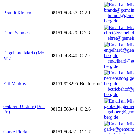
Brandt Kirsten
08151 508-37
O.2.1
brandt@geme
berg.de
Ehret Yannick
08151 508-29
E.3.3
ehret@gemein
Engelhard Maria (Mo. +
08151 508-40
O.2.2
Mi.)
engelhard@g
berg.de
Ertl Markus
08151 953295
Betriebshof
betriebshof@
berg.de
Gabbert Undine (Di. -
08151 508-44
O.2.6
Fr.)
gabbert@gem
berg.de
Garke Florian
08151 508-31
O.1.7