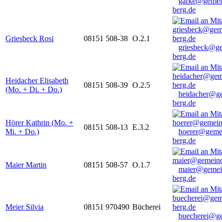
garke@gemei
berg.de
Griesbeck Rosi
08151 508-38
O.2.1
griesbeck@g
berg.de
Heidacher Elisabeth
08151 508-39
O.2.5
(Mo. + Di. + Do.)
heidacher@g
berg.de
Hörer Kathrin (Mo. +
08151 508-13
E.3.2
Mi. + Do.)
hoerer@geme
berg.de
Maier Martin
08151 508-57
O.1.7
maier@gemei
berg.de
Meier Silvia
08151 970490
Bücherei
buecherei@g