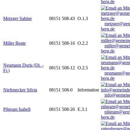
berg.de
Metzger Sabine
08151 508-43
O.1.3
metzger@gem
berg.de
Miller Beate
08151 508-16
O.2.2
miller@gemei
berg.de
Neumann Doris (Di. -
08151 508-12
O.2.5
Fr.)
neumann@ge
berg.de
Niefenecker Silvia
08151 508-0
Information
info@gemeind
Pilgram Isabell
08151 508-26
E.3.1
pilgram@gem
berg.de