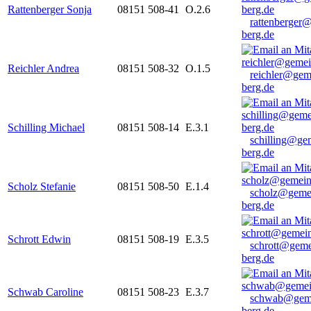
Rattenberger Sonja
08151 508-41
O.2.6
rattenberger
berg.de
Reichler Andrea
08151 508-32
O.1.5
reichler@gem
berg.de
Schilling Michael
08151 508-14
E.3.1
schilling@ge
berg.de
Scholz Stefanie
08151 508-50
E.1.4
scholz@geme
berg.de
Schrott Edwin
08151 508-19
E.3.5
schrott@geme
berg.de
Schwab Caroline
08151 508-23
E.3.7
schwab@gem
berg.de