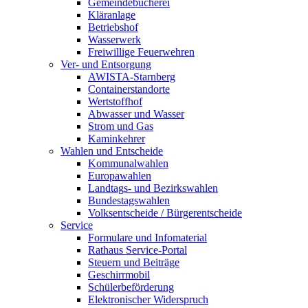
Gemeindebücherei
Kläranlage
Betriebshof
Wasserwerk
Freiwillige Feuerwehren
Ver- und Entsorgung
AWISTA-Starnberg
Containerstandorte
Wertstoffhof
Abwasser und Wasser
Strom und Gas
Kaminkehrer
Wahlen und Entscheide
Kommunalwahlen
Europawahlen
Landtags- und Bezirkswahlen
Bundestagswahlen
Volksentscheide / Bürgerentscheide
Service
Formulare und Infomaterial
Rathaus Service-Portal
Steuern und Beiträge
Geschirrmobil
Schülerbeförderung
Elektronischer Widerspruch