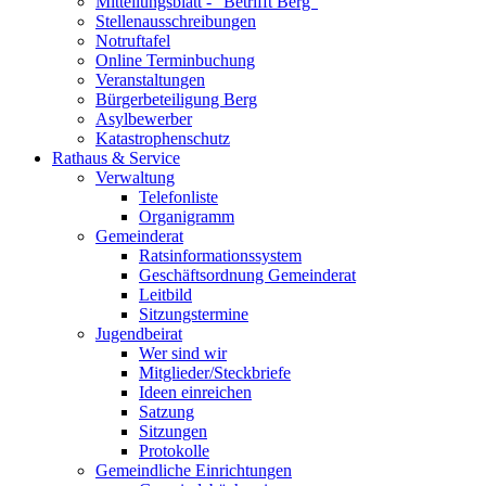
Mitteilungsblatt - "Betrifft Berg"
Stellenausschreibungen
Notruftafel
Online Terminbuchung
Veranstaltungen
Bürgerbeteiligung Berg
Asylbewerber
Katastrophenschutz
Rathaus & Service
Verwaltung
Telefonliste
Organigramm
Gemeinderat
Ratsinformationssystem
Geschäftsordnung Gemeinderat
Leitbild
Sitzungstermine
Jugendbeirat
Wer sind wir
Mitglieder/Steckbriefe
Ideen einreichen
Satzung
Sitzungen
Protokolle
Gemeindliche Einrichtungen