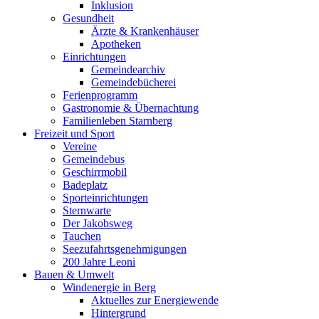
Inklusion
Gesundheit
Ärzte & Krankenhäuser
Apotheken
Einrichtungen
Gemeindearchiv
Gemeindebücherei
Ferienprogramm
Gastronomie & Übernachtung
Familienleben Starnberg
Freizeit und Sport
Vereine
Gemeindebus
Geschirrmobil
Badeplatz
Sporteinrichtungen
Sternwarte
Der Jakobsweg
Tauchen
Seezufahrtsgenehmigungen
200 Jahre Leoni
Bauen & Umwelt
Windenergie in Berg
Aktuelles zur Energiewende
Hintergrund