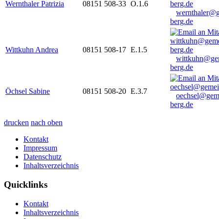
Wernthaler Patrizia
08151 508-33
O.1.6
wernthaler@
berg.de
Wittkuhn Andrea
08151 508-17
E.1.5
wittkuhn@ge
berg.de
Öchsel Sabine
08151 508-20
E.3.7
oechsel@gem
berg.de
drucken
nach oben
Kontakt
Impressum
Datenschutz
Inhaltsverzeichnis
Quicklinks
Kontakt
Inhaltsverzeichnis