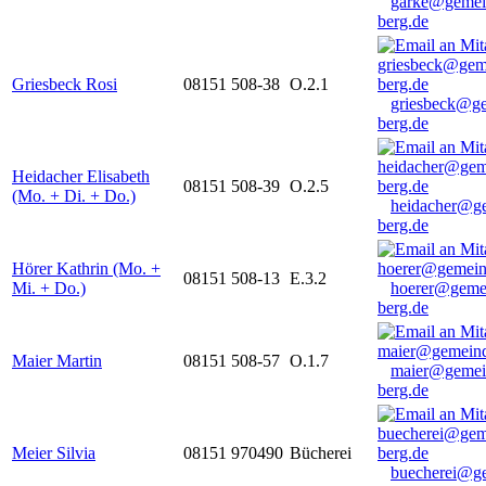
garke@gemei
berg.de
Griesbeck Rosi
08151 508-38
O.2.1
griesbeck@g
berg.de
Heidacher Elisabeth
08151 508-39
O.2.5
(Mo. + Di. + Do.)
heidacher@g
berg.de
Hörer Kathrin (Mo. +
08151 508-13
E.3.2
Mi. + Do.)
hoerer@geme
berg.de
Maier Martin
08151 508-57
O.1.7
maier@gemei
berg.de
Meier Silvia
08151 970490
Bücherei
buecherei@g