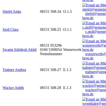
Stiefel Anita
08151 508-34
O.1.3
stiefel@geme
berg.de
Stoll Clara
08151 508-25
O.1.1
c.stoll@geme
berg.de
08151 953296
Swami Akhilesh Akhil
0160 5309054
Wasserwerk
Notrufnummer
wasserwerk@
berg.de
Tralmer Andrea
08151 508-27
E.1.3
tralmer@gem
berg.de
Wacker Judith
08151 508-28
E.1.3
wacker@geme
berg.de