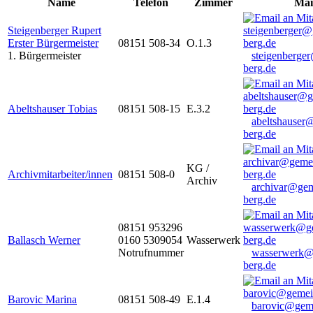
Name
Telefon
Zimmer
Mai
Steigenberger Rupert
Erster Bürgermeister
08151 508-34
O.1.3
1. Bürgermeister
steigenberge
berg.de
Abeltshauser Tobias
08151 508-15
E.3.2
abeltshauser
berg.de
KG /
Archivmitarbeiter/innen
08151 508-0
Archiv
archivar@gem
berg.de
08151 953296
Ballasch Werner
0160 5309054
Wasserwerk
Notrufnummer
wasserwerk@
berg.de
Barovic Marina
08151 508-49
E.1.4
barovic@gem