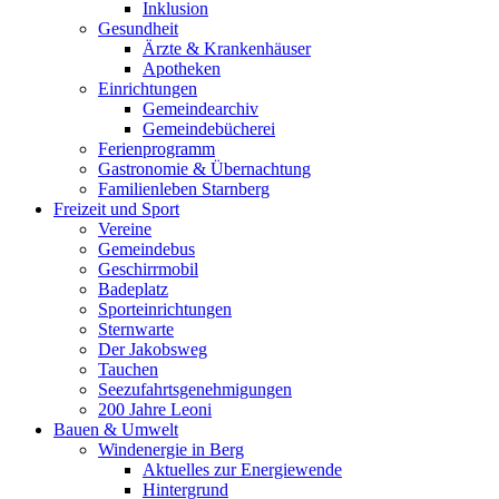
Inklusion
Gesundheit
Ärzte & Krankenhäuser
Apotheken
Einrichtungen
Gemeindearchiv
Gemeindebücherei
Ferienprogramm
Gastronomie & Übernachtung
Familienleben Starnberg
Freizeit und Sport
Vereine
Gemeindebus
Geschirrmobil
Badeplatz
Sporteinrichtungen
Sternwarte
Der Jakobsweg
Tauchen
Seezufahrtsgenehmigungen
200 Jahre Leoni
Bauen & Umwelt
Windenergie in Berg
Aktuelles zur Energiewende
Hintergrund