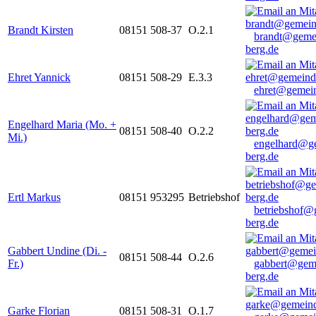
Brandt Kirsten
08151 508-37
O.2.1
brandt@geme
berg.de
Ehret Yannick
08151 508-29
E.3.3
ehret@gemein
Engelhard Maria (Mo. +
08151 508-40
O.2.2
Mi.)
engelhard@g
berg.de
Ertl Markus
08151 953295
Betriebshof
betriebshof@
berg.de
Gabbert Undine (Di. -
08151 508-44
O.2.6
Fr.)
gabbert@gem
berg.de
Garke Florian
08151 508-31
O.1.7