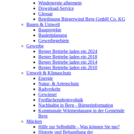
Windenergie allgemein
Download-Service
Glossar
Beteiligung Bürgerwind Berg GmbH Co. KG
Bauen & Umwelt
Bauprojekte
Bauleitplanung
Gewerbegebiete
Gewerbe
Berger Betriebe laden ein 2024
Berger Betriebe laden ein 2018
Berger Betriebe laden ein 2014
Berger Betriebe laden ein 2010
Umwelt & Klimaschutz
Energie
Natur- & Artenschutz
Radverkehr
Gewässer
Freiflächenphotovoltaik
Nachhaltig in Berg - Bürgerinformation
Kommunale Wärmeplanung in der Gemeinde
Berg
Mücken
Hilfe zur Selbsthilfe - Was können Sie tun?
Historie und Behandlung der