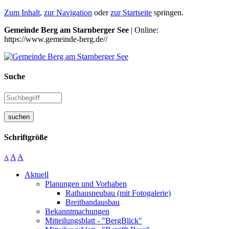
Zum Inhalt
,
zur Navigation
oder
zur Startseite
springen.
Gemeinde Berg am Starnberger See
| Online:
https://www.gemeinde-berg.de//
Suche
suchen
Schriftgröße
A
A
A
Aktuell
Planungen und Vorhaben
Rathausneubau (mit Fotogalerie)
Breitbandausbau
Bekanntmachungen
Mitteilungsblatt - "BergBlick"