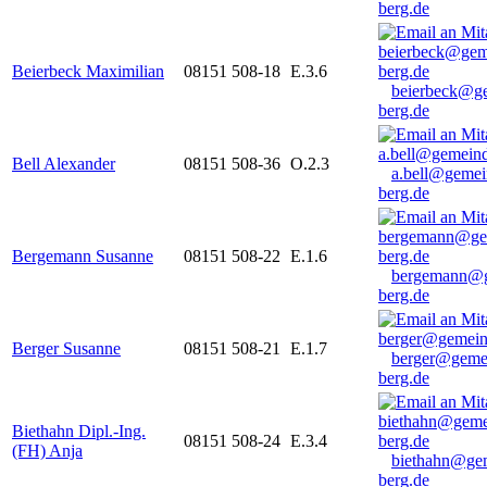
berg.de
Beierbeck Maximilian
08151 508-18
E.3.6
beierbeck@g
berg.de
Bell Alexander
08151 508-36
O.2.3
a.bell@gemei
berg.de
Bergemann Susanne
08151 508-22
E.1.6
bergemann@g
berg.de
Berger Susanne
08151 508-21
E.1.7
berger@geme
berg.de
Biethahn Dipl.-Ing.
08151 508-24
E.3.4
(FH) Anja
biethahn@ge
berg.de