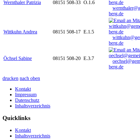
Wernthaler Patrizia
08151 508-33
O.1.6
wernthaler@
berg.de
Wittkuhn Andrea
08151 508-17
E.1.5
wittkuhn@ge
berg.de
Öchsel Sabine
08151 508-20
E.3.7
oechsel@gem
berg.de
drucken
nach oben
Kontakt
Impressum
Datenschutz
Inhaltsverzeichnis
Quicklinks
Kontakt
Inhaltsverzeichnis