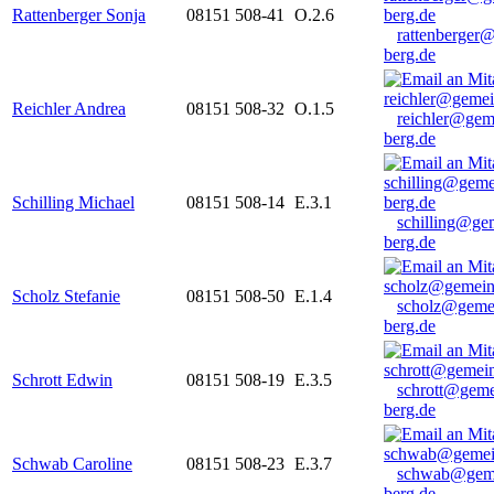
Rattenberger Sonja
08151 508-41
O.2.6
rattenberger
berg.de
Reichler Andrea
08151 508-32
O.1.5
reichler@gem
berg.de
Schilling Michael
08151 508-14
E.3.1
schilling@ge
berg.de
Scholz Stefanie
08151 508-50
E.1.4
scholz@geme
berg.de
Schrott Edwin
08151 508-19
E.3.5
schrott@geme
berg.de
Schwab Caroline
08151 508-23
E.3.7
schwab@gem
berg.de