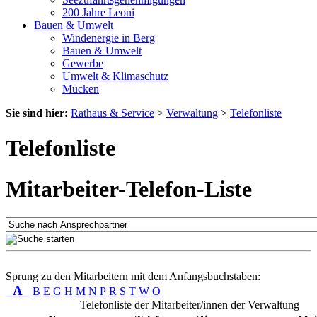
200 Jahre Leoni
Bauen & Umwelt
Windenergie in Berg
Bauen & Umwelt
Gewerbe
Umwelt & Klimaschutz
Mücken
Sie sind hier:
Rathaus & Service
>
Verwaltung
>
Telefonliste
Telefonliste
Mitarbeiter-Telefon-Liste
Sprung zu den Mitarbeitern mit dem Anfangsbuchstaben:
A
B
E
G
H
M
N
P
R
S
T
W
O
Telefonliste der Mitarbeiter/innen der Verwaltung