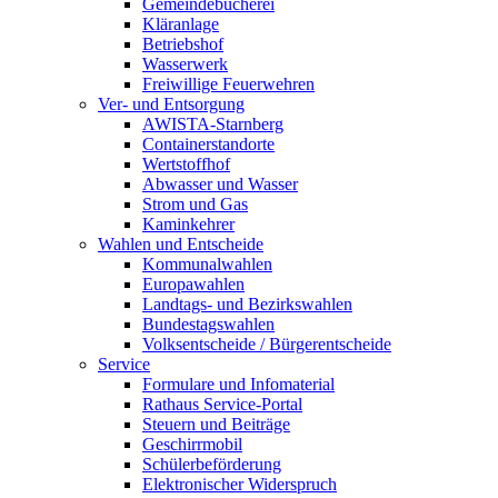
Gemeindebücherei
Kläranlage
Betriebshof
Wasserwerk
Freiwillige Feuerwehren
Ver- und Entsorgung
AWISTA-Starnberg
Containerstandorte
Wertstoffhof
Abwasser und Wasser
Strom und Gas
Kaminkehrer
Wahlen und Entscheide
Kommunalwahlen
Europawahlen
Landtags- und Bezirkswahlen
Bundestagswahlen
Volksentscheide / Bürgerentscheide
Service
Formulare und Infomaterial
Rathaus Service-Portal
Steuern und Beiträge
Geschirrmobil
Schülerbeförderung
Elektronischer Widerspruch