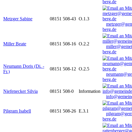
berg.de
Metzger Sabine
08151 508-43
O.1.3
metzger@gem
berg.de
Miller Beate
08151 508-16
O.2.2
miller@gemei
berg.de
Neumann Doris (Di. -
08151 508-12
O.2.5
Fr.)
neumann@ge
berg.de
Niefenecker Silvia
08151 508-0
Information
info@gemeind
Pilgram Isabell
08151 508-26
E.3.1
pilgram@gem
berg.de