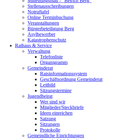
Mitteilungsblatt - "Betrifft Berg"
Stellenausschreibungen
Notruftafel
Online Terminbuchung
Veranstaltungen
Bürgerbeteiligung Berg
Asylbewerber
Katastrophenschutz
Rathaus & Service
Verwaltung
Telefonliste
Organigramm
Gemeinderat
Ratsinformationssystem
Geschäftsordnung Gemeinderat
Leitbild
Sitzungstermine
Jugendbeirat
Wer sind wir
Mitglieder/Steckbriefe
Ideen einreichen
Satzung
Sitzungen
Protokolle
Gemeindliche Einrichtungen