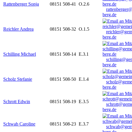
Rattenberger Sonja
08151 508-41
O.2.6
rattenberger
berg.de
Reichler Andrea
08151 508-32
O.1.5
reichler@gem
berg.de
Schilling Michael
08151 508-14
E.3.1
schilling@ge
berg.de
Scholz Stefanie
08151 508-50
E.1.4
scholz@geme
berg.de
Schrott Edwin
08151 508-19
E.3.5
schrott@geme
berg.de
Schwab Caroline
08151 508-23
E.3.7
schwab@gem
berg.de