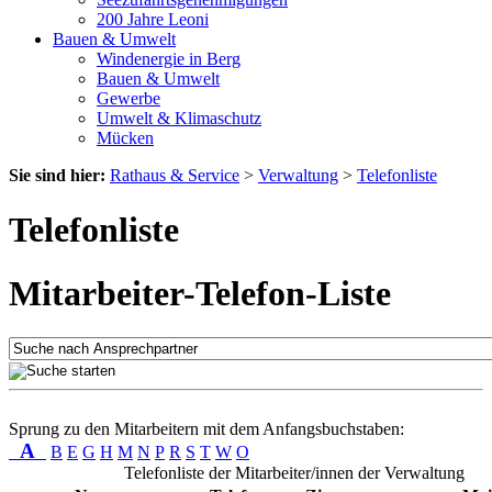
200 Jahre Leoni
Bauen & Umwelt
Windenergie in Berg
Bauen & Umwelt
Gewerbe
Umwelt & Klimaschutz
Mücken
Sie sind hier:
Rathaus & Service
>
Verwaltung
>
Telefonliste
Telefonliste
Mitarbeiter-Telefon-Liste
Sprung zu den Mitarbeitern mit dem Anfangsbuchstaben:
A
B
E
G
H
M
N
P
R
S
T
W
O
Telefonliste der Mitarbeiter/innen der Verwaltung