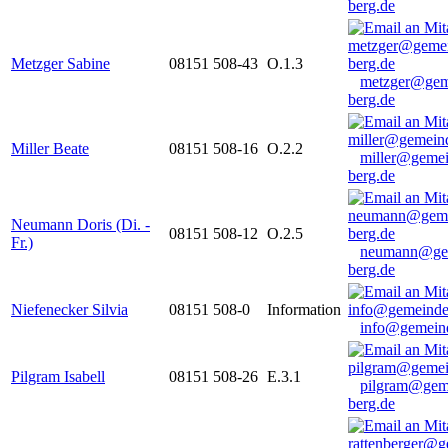
berg.de
Metzger Sabine
08151 508-43
O.1.3
metzger@gem
berg.de
Miller Beate
08151 508-16
O.2.2
miller@gemei
berg.de
Neumann Doris (Di. -
08151 508-12
O.2.5
Fr.)
neumann@ge
berg.de
Niefenecker Silvia
08151 508-0
Information
info@gemeind
Pilgram Isabell
08151 508-26
E.3.1
pilgram@gem
berg.de