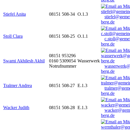
Stiefel Anita
08151 508-34
O.1.3
stiefel@geme
berg.de
Stoll Clara
08151 508-25
O.1.1
c.stoll@geme
berg.de
08151 953296
Swami Akhilesh Akhil
0160 5309054
Wasserwerk
Notrufnummer
wasserwerk@
berg.de
Tralmer Andrea
08151 508-27
E.1.3
tralmer@gem
berg.de
Wacker Judith
08151 508-28
E.1.3
wacker@geme
berg.de