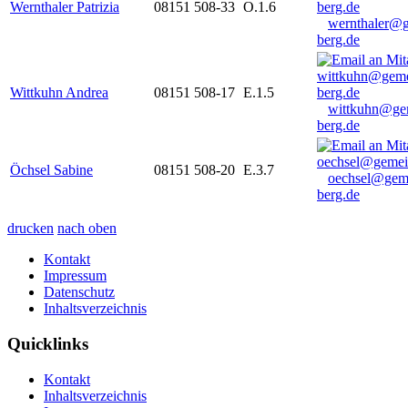
Wernthaler Patrizia
08151 508-33
O.1.6
wernthaler@
berg.de
Wittkuhn Andrea
08151 508-17
E.1.5
wittkuhn@ge
berg.de
Öchsel Sabine
08151 508-20
E.3.7
oechsel@gem
berg.de
drucken
nach oben
Kontakt
Impressum
Datenschutz
Inhaltsverzeichnis
Quicklinks
Kontakt
Inhaltsverzeichnis