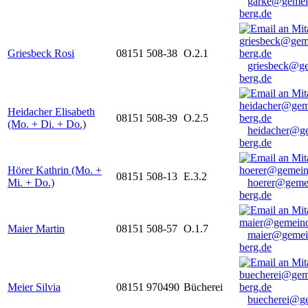
garke@gemei
berg.de
Griesbeck Rosi
08151 508-38
O.2.1
griesbeck@g
berg.de
Heidacher Elisabeth
08151 508-39
O.2.5
(Mo. + Di. + Do.)
heidacher@g
berg.de
Hörer Kathrin (Mo. +
08151 508-13
E.3.2
Mi. + Do.)
hoerer@geme
berg.de
Maier Martin
08151 508-57
O.1.7
maier@gemei
berg.de
Meier Silvia
08151 970490
Bücherei
buecherei@g