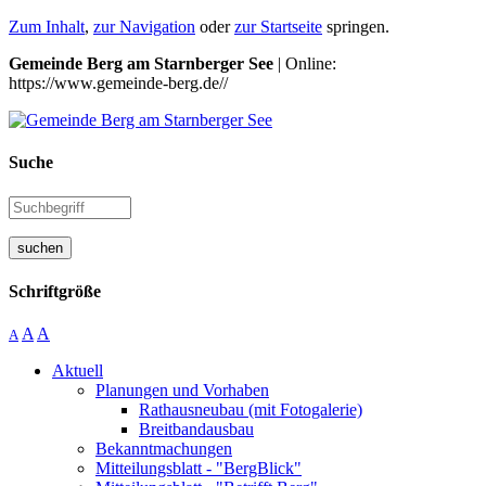
Zum Inhalt
,
zur Navigation
oder
zur Startseite
springen.
Gemeinde Berg am Starnberger See
| Online:
https://www.gemeinde-berg.de//
Suche
suchen
Schriftgröße
A
A
A
Aktuell
Planungen und Vorhaben
Rathausneubau (mit Fotogalerie)
Breitbandausbau
Bekanntmachungen
Mitteilungsblatt - "BergBlick"