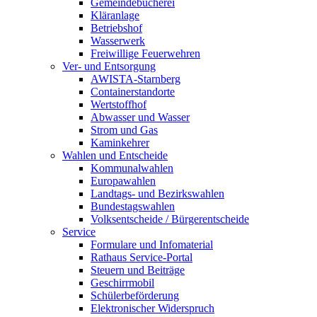
Gemeindebücherei
Kläranlage
Betriebshof
Wasserwerk
Freiwillige Feuerwehren
Ver- und Entsorgung
AWISTA-Starnberg
Containerstandorte
Wertstoffhof
Abwasser und Wasser
Strom und Gas
Kaminkehrer
Wahlen und Entscheide
Kommunalwahlen
Europawahlen
Landtags- und Bezirkswahlen
Bundestagswahlen
Volksentscheide / Bürgerentscheide
Service
Formulare und Infomaterial
Rathaus Service-Portal
Steuern und Beiträge
Geschirrmobil
Schülerbeförderung
Elektronischer Widerspruch