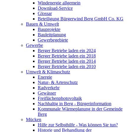
Windenergie allgemein
Download-Service
Glossar
Beteiligung Bürgerwind Berg GmbH Co. KG
Bauen & Umwelt
Bauprojekte
Bauleitplanung
Gewerbegebiete
Gewerbe
Berger Betriebe laden ein 2024
Berger Betriebe laden ein 2018
Berger Betriebe laden ein 2014
Berger Betriebe laden ein 2010
Umwelt & Klimaschutz
Energie
Natur- & Artenschutz
Radverkehr
Gewässer
Freiflächenphotovoltaik
Nachhaltig in Berg - Bürgerinformation
Kommunale Wärmeplanung in der Gemeinde
Berg
Mücken
Hilfe zur Selbsthilfe - Was können Sie tun?
Historie und Behandlung der