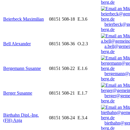
berg.de
Beierbeck Maximilian
08151 508-18
E.3.6
beierbeck@g
berg.de
Bell Alexander
08151 508-36
O.2.3
a.bell@gemei
berg.de
Bergemann Susanne
08151 508-22
E.1.6
bergemann@g
berg.de
Berger Susanne
08151 508-21
E.1.7
berger@geme
berg.de
Biethahn Dipl.-Ing.
08151 508-24
E.3.4
(FH) Anja
biethahn@ge
berg.de