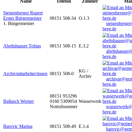
Name
Telefon
Zimmer
Mai
Steigenberger Rupert
Erster Bürgermeister
08151 508-34
O.1.3
1. Bürgermeister
steigenberge
berg.de
Abeltshauser Tobias
08151 508-15
E.3.2
abeltshauser
berg.de
KG /
Archivmitarbeiter/innen
08151 508-0
Archiv
archivar@gem
berg.de
08151 953296
Ballasch Werner
0160 5309054
Wasserwerk
Notrufnummer
wasserwerk@
berg.de
Barovic Marina
08151 508-49
E.1.4
barovic@gem