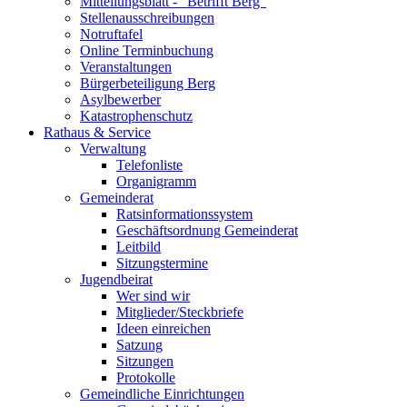
Mitteilungsblatt - "Betrifft Berg"
Stellenausschreibungen
Notruftafel
Online Terminbuchung
Veranstaltungen
Bürgerbeteiligung Berg
Asylbewerber
Katastrophenschutz
Rathaus & Service
Verwaltung
Telefonliste
Organigramm
Gemeinderat
Ratsinformationssystem
Geschäftsordnung Gemeinderat
Leitbild
Sitzungstermine
Jugendbeirat
Wer sind wir
Mitglieder/Steckbriefe
Ideen einreichen
Satzung
Sitzungen
Protokolle
Gemeindliche Einrichtungen