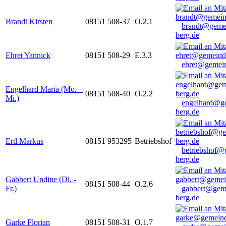
Brandt Kirsten
08151 508-37
O.2.1
brandt@geme
berg.de
Ehret Yannick
08151 508-29
E.3.3
ehret@gemein
Engelhard Maria (Mo. +
08151 508-40
O.2.2
Mi.)
engelhard@g
berg.de
Ertl Markus
08151 953295
Betriebshof
betriebshof@
berg.de
Gabbert Undine (Di. -
08151 508-44
O.2.6
Fr.)
gabbert@gem
berg.de
Garke Florian
08151 508-31
O.1.7