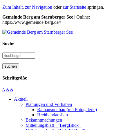
Zum Inhalt
,
zur Navigation
oder
zur Startseite
springen.
Gemeinde Berg am Starnberger See
| Online:
https://www.gemeinde-berg.de//
Suche
suchen
Schriftgröße
A
A
A
Aktuell
Planungen und Vorhaben
Rathausneubau (mit Fotogalerie)
Breitbandausbau
Bekanntmachungen
Mitteilungsblatt - "BergBlick"