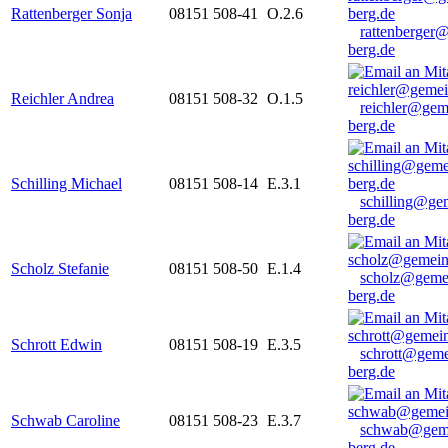
Rattenberger Sonja
08151 508-41
O.2.6
rattenberger
berg.de
Reichler Andrea
08151 508-32
O.1.5
reichler@gem
berg.de
Schilling Michael
08151 508-14
E.3.1
schilling@ge
berg.de
Scholz Stefanie
08151 508-50
E.1.4
scholz@geme
berg.de
Schrott Edwin
08151 508-19
E.3.5
schrott@geme
berg.de
Schwab Caroline
08151 508-23
E.3.7
schwab@gem
berg.de