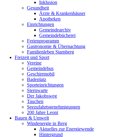
Inklusion
Gesundheit
Ärzte & Krankenhäuser
Apotheken
Einrichtungen
Gemeindearchiv
Gemeindebücherei
Ferienprogramm
Gastronomie & Übernachtung
Familienleben Starnberg
Freizeit und Sport
Vereine
Gemeindebus
Geschirrmobil
Badeplatz
Sporteinrichtungen
Sternwarte
Der Jakobsweg
Tauchen
Seezufahrtsgenehmigungen
200 Jahre Leoni
Bauen & Umwelt
Windenergie in Berg
Aktuelles zur Energiewende
Hintergrund