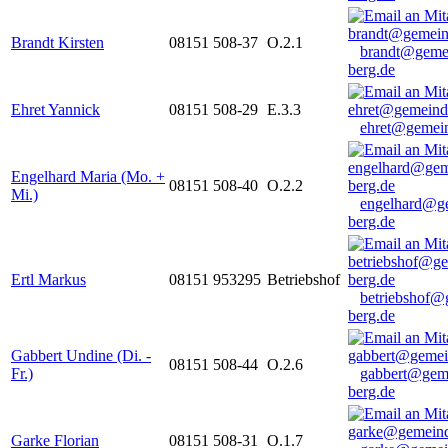
Brandt Kirsten
08151 508-37
O.2.1
brandt@geme
berg.de
Ehret Yannick
08151 508-29
E.3.3
ehret@gemein
Engelhard Maria (Mo. +
08151 508-40
O.2.2
Mi.)
engelhard@g
berg.de
Ertl Markus
08151 953295
Betriebshof
betriebshof@
berg.de
Gabbert Undine (Di. -
08151 508-44
O.2.6
Fr.)
gabbert@gem
berg.de
Garke Florian
08151 508-31
O.1.7