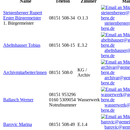
Name
Telefon
Zimmer
Mai
Steigenberger Rupert
Erster Bürgermeister
08151 508-34
O.1.3
1. Bürgermeister
steigenberge
berg.de
Abeltshauser Tobias
08151 508-15
E.3.2
abeltshauser
berg.de
KG /
Archivmitarbeiter/innen
08151 508-0
Archiv
archivar@gem
berg.de
08151 953296
Ballasch Werner
0160 5309054
Wasserwerk
Notrufnummer
wasserwerk@
berg.de
Barovic Marina
08151 508-49
E.1.4
barovic@gem