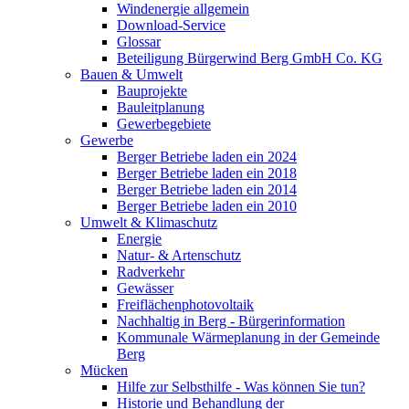
Windenergie allgemein
Download-Service
Glossar
Beteiligung Bürgerwind Berg GmbH Co. KG
Bauen & Umwelt
Bauprojekte
Bauleitplanung
Gewerbegebiete
Gewerbe
Berger Betriebe laden ein 2024
Berger Betriebe laden ein 2018
Berger Betriebe laden ein 2014
Berger Betriebe laden ein 2010
Umwelt & Klimaschutz
Energie
Natur- & Artenschutz
Radverkehr
Gewässer
Freiflächenphotovoltaik
Nachhaltig in Berg - Bürgerinformation
Kommunale Wärmeplanung in der Gemeinde
Berg
Mücken
Hilfe zur Selbsthilfe - Was können Sie tun?
Historie und Behandlung der