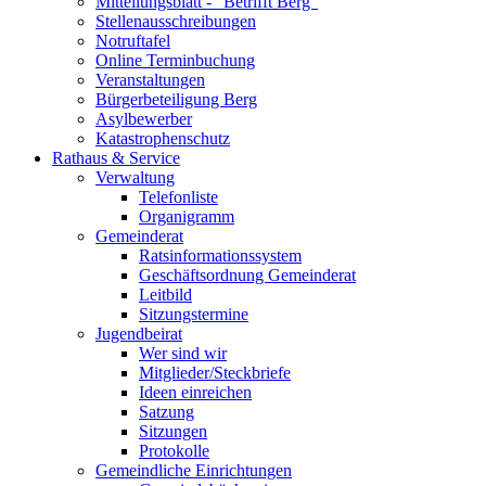
Mitteilungsblatt - "Betrifft Berg"
Stellenausschreibungen
Notruftafel
Online Terminbuchung
Veranstaltungen
Bürgerbeteiligung Berg
Asylbewerber
Katastrophenschutz
Rathaus & Service
Verwaltung
Telefonliste
Organigramm
Gemeinderat
Ratsinformationssystem
Geschäftsordnung Gemeinderat
Leitbild
Sitzungstermine
Jugendbeirat
Wer sind wir
Mitglieder/Steckbriefe
Ideen einreichen
Satzung
Sitzungen
Protokolle
Gemeindliche Einrichtungen