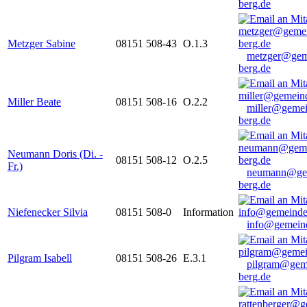
berg.de
Metzger Sabine
08151 508-43
O.1.3
metzger@gem
berg.de
Miller Beate
08151 508-16
O.2.2
miller@gemei
berg.de
Neumann Doris (Di. -
08151 508-12
O.2.5
Fr.)
neumann@ge
berg.de
Niefenecker Silvia
08151 508-0
Information
info@gemeind
Pilgram Isabell
08151 508-26
E.3.1
pilgram@gem
berg.de