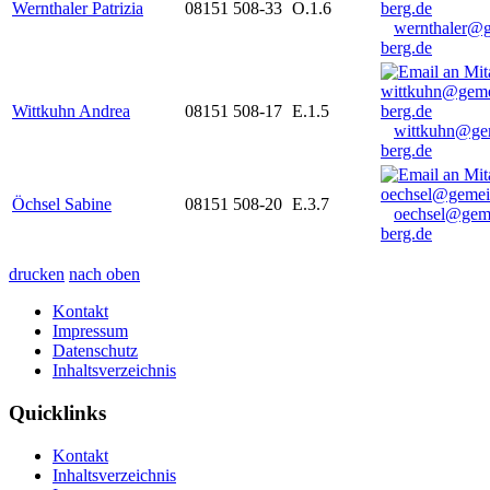
Wernthaler Patrizia
08151 508-33
O.1.6
wernthaler@
berg.de
Wittkuhn Andrea
08151 508-17
E.1.5
wittkuhn@ge
berg.de
Öchsel Sabine
08151 508-20
E.3.7
oechsel@gem
berg.de
drucken
nach oben
Kontakt
Impressum
Datenschutz
Inhaltsverzeichnis
Quicklinks
Kontakt
Inhaltsverzeichnis