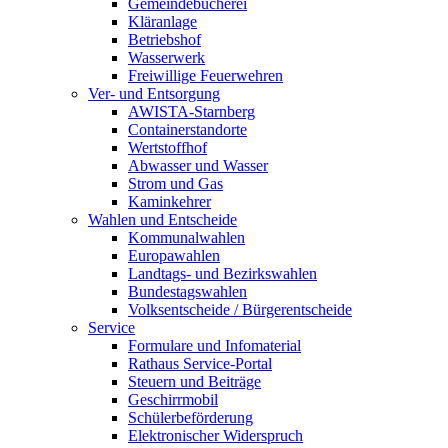
Gemeindebücherei
Kläranlage
Betriebshof
Wasserwerk
Freiwillige Feuerwehren
Ver- und Entsorgung
AWISTA-Starnberg
Containerstandorte
Wertstoffhof
Abwasser und Wasser
Strom und Gas
Kaminkehrer
Wahlen und Entscheide
Kommunalwahlen
Europawahlen
Landtags- und Bezirkswahlen
Bundestagswahlen
Volksentscheide / Bürgerentscheide
Service
Formulare und Infomaterial
Rathaus Service-Portal
Steuern und Beiträge
Geschirrmobil
Schülerbeförderung
Elektronischer Widerspruch