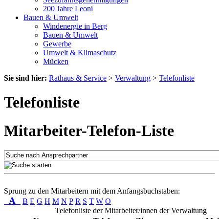
200 Jahre Leoni
Bauen & Umwelt
Windenergie in Berg
Bauen & Umwelt
Gewerbe
Umwelt & Klimaschutz
Mücken
Sie sind hier:
Rathaus & Service
>
Verwaltung
>
Telefonliste
Telefonliste
Mitarbeiter-Telefon-Liste
Sprung zu den Mitarbeitern mit dem Anfangsbuchstaben:
A
B
E
G
H
M
N
P
R
S
T
W
O
Telefonliste der Mitarbeiter/innen der Verwaltung