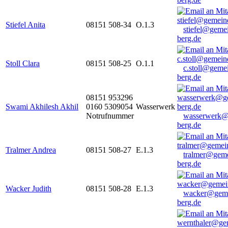
Stiefel Anita
08151 508-34
O.1.3
stiefel@geme
berg.de
Stoll Clara
08151 508-25
O.1.1
c.stoll@geme
berg.de
08151 953296
Swami Akhilesh Akhil
0160 5309054
Wasserwerk
Notrufnummer
wasserwerk@
berg.de
Tralmer Andrea
08151 508-27
E.1.3
tralmer@gem
berg.de
Wacker Judith
08151 508-28
E.1.3
wacker@geme
berg.de