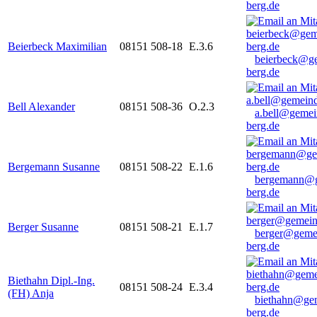
berg.de
Beierbeck Maximilian
08151 508-18
E.3.6
beierbeck@g
berg.de
Bell Alexander
08151 508-36
O.2.3
a.bell@gemei
berg.de
Bergemann Susanne
08151 508-22
E.1.6
bergemann@g
berg.de
Berger Susanne
08151 508-21
E.1.7
berger@geme
berg.de
Biethahn Dipl.-Ing.
08151 508-24
E.3.4
(FH) Anja
biethahn@ge
berg.de