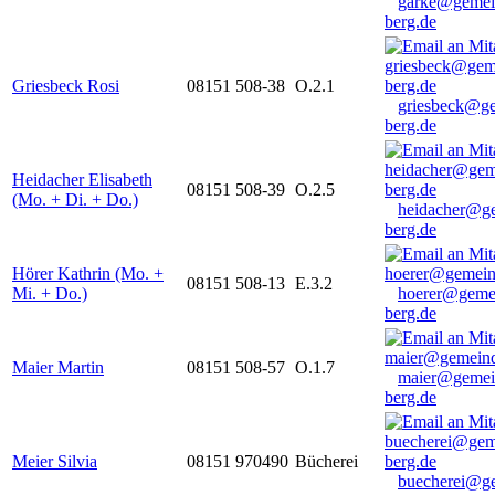
garke@gemei
berg.de
Griesbeck Rosi
08151 508-38
O.2.1
griesbeck@g
berg.de
Heidacher Elisabeth
08151 508-39
O.2.5
(Mo. + Di. + Do.)
heidacher@g
berg.de
Hörer Kathrin (Mo. +
08151 508-13
E.3.2
Mi. + Do.)
hoerer@geme
berg.de
Maier Martin
08151 508-57
O.1.7
maier@gemei
berg.de
Meier Silvia
08151 970490
Bücherei
buecherei@g