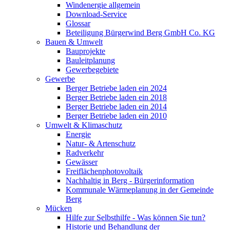
Windenergie allgemein
Download-Service
Glossar
Beteiligung Bürgerwind Berg GmbH Co. KG
Bauen & Umwelt
Bauprojekte
Bauleitplanung
Gewerbegebiete
Gewerbe
Berger Betriebe laden ein 2024
Berger Betriebe laden ein 2018
Berger Betriebe laden ein 2014
Berger Betriebe laden ein 2010
Umwelt & Klimaschutz
Energie
Natur- & Artenschutz
Radverkehr
Gewässer
Freiflächenphotovoltaik
Nachhaltig in Berg - Bürgerinformation
Kommunale Wärmeplanung in der Gemeinde
Berg
Mücken
Hilfe zur Selbsthilfe - Was können Sie tun?
Historie und Behandlung der