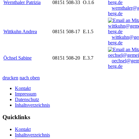
Wernthaler Patrizia
08151 508-33
O.1.6
wernthaler@
berg.de
Wittkuhn Andrea
08151 508-17
E.1.5
wittkuhn@ge
berg.de
Öchsel Sabine
08151 508-20
E.3.7
oechsel@gem
berg.de
drucken
nach oben
Kontakt
Impressum
Datenschutz
Inhaltsverzeichnis
Quicklinks
Kontakt
Inhaltsverzeichnis