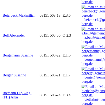
berg.de
Beierbeck Maximilian
08151 508-18
E.3.6
beierbeck@g
berg.de
Bell Alexander
08151 508-36
O.2.3
a.bell@gemei
berg.de
Bergemann Susanne
08151 508-22
E.1.6
bergemann@g
berg.de
Berger Susanne
08151 508-21
E.1.7
berger@geme
berg.de
Biethahn Dipl.-Ing.
08151 508-24
E.3.4
(FH) Anja
biethahn@ge
berg.de