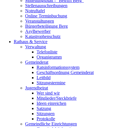
Mitteilungsblatt - "Betrifft Berg"
Stellenausschreibungen
Notruftafel
Online Terminbuchung
Veranstaltungen
Bürgerbeteiligung Berg
Asylbewerber
Katastrophenschutz
Rathaus & Service
Verwaltung
Telefonliste
Organigramm
Gemeinderat
Ratsinformationssystem
Geschäftsordnung Gemeinderat
Leitbild
Sitzungstermine
Jugendbeirat
Wer sind wir
Mitglieder/Steckbriefe
Ideen einreichen
Satzung
Sitzungen
Protokolle
Gemeindliche Einrichtungen