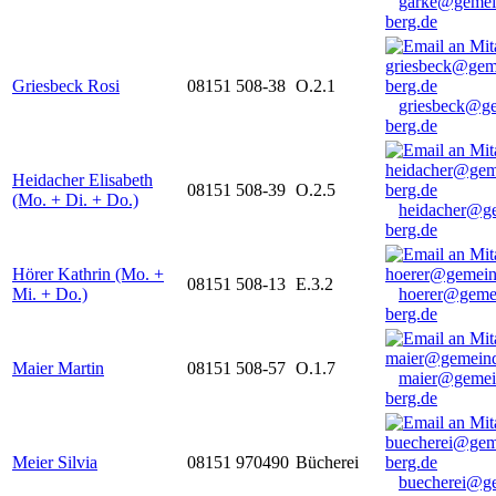
garke@gemei
berg.de
Griesbeck Rosi
08151 508-38
O.2.1
griesbeck@g
berg.de
Heidacher Elisabeth
08151 508-39
O.2.5
(Mo. + Di. + Do.)
heidacher@g
berg.de
Hörer Kathrin (Mo. +
08151 508-13
E.3.2
Mi. + Do.)
hoerer@geme
berg.de
Maier Martin
08151 508-57
O.1.7
maier@gemei
berg.de
Meier Silvia
08151 970490
Bücherei
buecherei@g