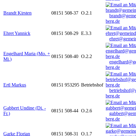
Brandt Kirsten
08151 508-37
O.2.1
brandt@geme
berg.de
Ehret Yannick
08151 508-29
E.3.3
ehret@gemein
Engelhard Maria (Mo. +
08151 508-40
O.2.2
Mi.)
engelhard@g
berg.de
Ertl Markus
08151 953295
Betriebshof
betriebshof@
berg.de
Gabbert Undine (Di. -
08151 508-44
O.2.6
Fr.)
gabbert@gem
berg.de
Garke Florian
08151 508-31
O.1.7