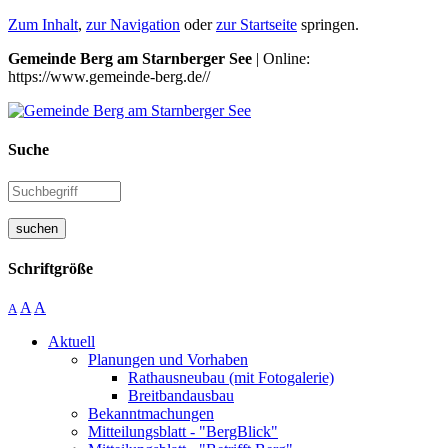
Zum Inhalt
,
zur Navigation
oder
zur Startseite
springen.
Gemeinde Berg am Starnberger See
| Online:
https://www.gemeinde-berg.de//
Suche
suchen
Schriftgröße
A
A
A
Aktuell
Planungen und Vorhaben
Rathausneubau (mit Fotogalerie)
Breitbandausbau
Bekanntmachungen
Mitteilungsblatt - "BergBlick"