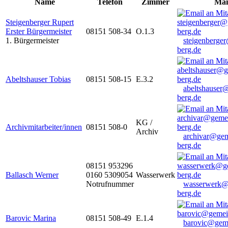
Name
Telefon
Zimmer
Mai
Steigenberger Rupert
Erster Bürgermeister
08151 508-34
O.1.3
1. Bürgermeister
steigenberge
berg.de
Abeltshauser Tobias
08151 508-15
E.3.2
abeltshauser
berg.de
KG /
Archivmitarbeiter/innen
08151 508-0
Archiv
archivar@gem
berg.de
08151 953296
Ballasch Werner
0160 5309054
Wasserwerk
Notrufnummer
wasserwerk@
berg.de
Barovic Marina
08151 508-49
E.1.4
barovic@gem