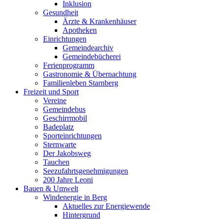
Inklusion
Gesundheit
Ärzte & Krankenhäuser
Apotheken
Einrichtungen
Gemeindearchiv
Gemeindebücherei
Ferienprogramm
Gastronomie & Übernachtung
Familienleben Starnberg
Freizeit und Sport
Vereine
Gemeindebus
Geschirrmobil
Badeplatz
Sporteinrichtungen
Sternwarte
Der Jakobsweg
Tauchen
Seezufahrtsgenehmigungen
200 Jahre Leoni
Bauen & Umwelt
Windenergie in Berg
Aktuelles zur Energiewende
Hintergrund