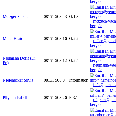
berg.de
Metzger Sabine
08151 508-43
O.1.3
metzger@gem
berg.de
Miller Beate
08151 508-16
O.2.2
miller@gemei
berg.de
Neumann Doris (Di. -
08151 508-12
O.2.5
Fr.)
neumann@ge
berg.de
Niefenecker Silvia
08151 508-0
Information
info@gemeind
Pilgram Isabell
08151 508-26
E.3.1
pilgram@gem
berg.de