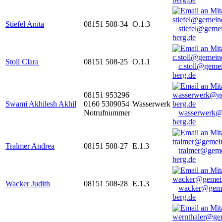
Stiefel Anita
08151 508-34
O.1.3
stiefel@geme
berg.de
Stoll Clara
08151 508-25
O.1.1
c.stoll@geme
berg.de
08151 953296
Swami Akhilesh Akhil
0160 5309054
Wasserwerk
Notrufnummer
wasserwerk@
berg.de
Tralmer Andrea
08151 508-27
E.1.3
tralmer@gem
berg.de
Wacker Judith
08151 508-28
E.1.3
wacker@geme
berg.de