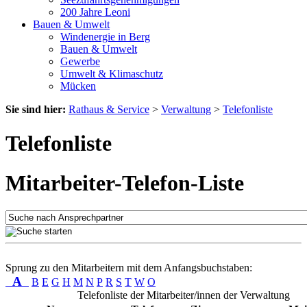
200 Jahre Leoni
Bauen & Umwelt
Windenergie in Berg
Bauen & Umwelt
Gewerbe
Umwelt & Klimaschutz
Mücken
Sie sind hier:
Rathaus & Service
>
Verwaltung
>
Telefonliste
Telefonliste
Mitarbeiter-Telefon-Liste
Sprung zu den Mitarbeitern mit dem Anfangsbuchstaben:
A
B
E
G
H
M
N
P
R
S
T
W
O
Telefonliste der Mitarbeiter/innen der Verwaltung