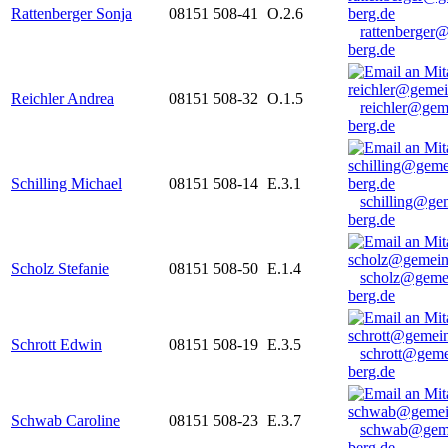
Rattenberger Sonja
08151 508-41
O.2.6
rattenberger
berg.de
Reichler Andrea
08151 508-32
O.1.5
reichler@gem
berg.de
Schilling Michael
08151 508-14
E.3.1
schilling@ge
berg.de
Scholz Stefanie
08151 508-50
E.1.4
scholz@geme
berg.de
Schrott Edwin
08151 508-19
E.3.5
schrott@geme
berg.de
Schwab Caroline
08151 508-23
E.3.7
schwab@gem
berg.de