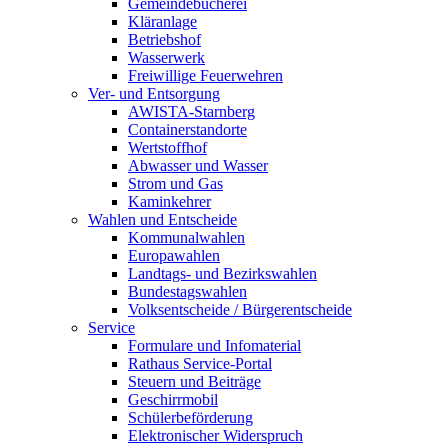
Gemeindebücherei
Kläranlage
Betriebshof
Wasserwerk
Freiwillige Feuerwehren
Ver- und Entsorgung
AWISTA-Starnberg
Containerstandorte
Wertstoffhof
Abwasser und Wasser
Strom und Gas
Kaminkehrer
Wahlen und Entscheide
Kommunalwahlen
Europawahlen
Landtags- und Bezirkswahlen
Bundestagswahlen
Volksentscheide / Bürgerentscheide
Service
Formulare und Infomaterial
Rathaus Service-Portal
Steuern und Beiträge
Geschirrmobil
Schülerbeförderung
Elektronischer Widerspruch