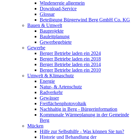
Windenergie allgemein
Download-Service
Glossar
Beteiligung Bürgerwind Berg GmbH Co. KG
Bauen & Umwelt
Bauprojekte
Bauleitplanung
Gewerbegebiete
Gewerbe
Berger Betriebe laden ein 2024
Berger Betriebe laden ein 2018
Berger Betriebe laden ein 2014
Berger Betriebe laden ein 2010
Umwelt & Klimaschutz
Energie
Natur- & Artenschutz
Radverkehr
Gewässer
Freiflächenphotovoltaik
Nachhaltig in Berg - Bürgerinformation
Kommunale Wärmeplanung in der Gemeinde
Berg
Mücken
Hilfe zur Selbsthilfe - Was können Sie tun?
Historie und Behandlung der