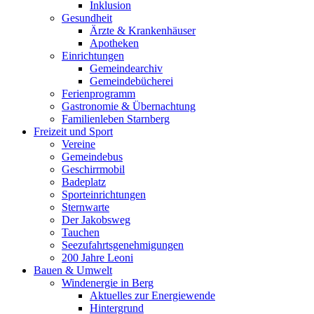
Inklusion
Gesundheit
Ärzte & Krankenhäuser
Apotheken
Einrichtungen
Gemeindearchiv
Gemeindebücherei
Ferienprogramm
Gastronomie & Übernachtung
Familienleben Starnberg
Freizeit und Sport
Vereine
Gemeindebus
Geschirrmobil
Badeplatz
Sporteinrichtungen
Sternwarte
Der Jakobsweg
Tauchen
Seezufahrtsgenehmigungen
200 Jahre Leoni
Bauen & Umwelt
Windenergie in Berg
Aktuelles zur Energiewende
Hintergrund