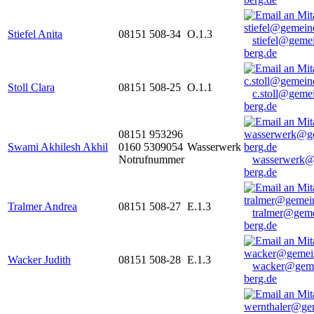
Stiefel Anita
08151 508-34
O.1.3
stiefel@geme
berg.de
Stoll Clara
08151 508-25
O.1.1
c.stoll@geme
berg.de
08151 953296
Swami Akhilesh Akhil
0160 5309054
Wasserwerk
Notrufnummer
wasserwerk@
berg.de
Tralmer Andrea
08151 508-27
E.1.3
tralmer@gem
berg.de
Wacker Judith
08151 508-28
E.1.3
wacker@geme
berg.de