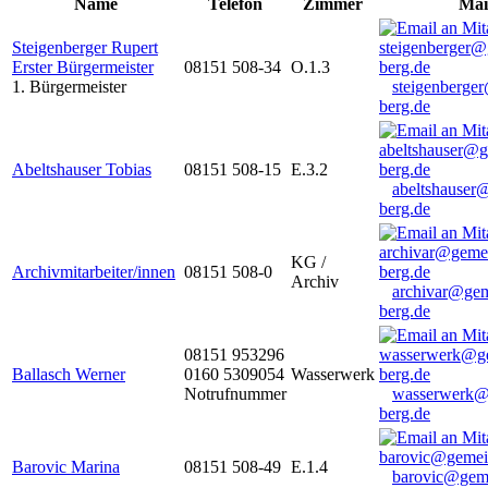
Name
Telefon
Zimmer
Mai
Steigenberger Rupert
Erster Bürgermeister
08151 508-34
O.1.3
1. Bürgermeister
steigenberge
berg.de
Abeltshauser Tobias
08151 508-15
E.3.2
abeltshauser
berg.de
KG /
Archivmitarbeiter/innen
08151 508-0
Archiv
archivar@gem
berg.de
08151 953296
Ballasch Werner
0160 5309054
Wasserwerk
Notrufnummer
wasserwerk@
berg.de
Barovic Marina
08151 508-49
E.1.4
barovic@gem