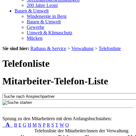
200 Jahre Leoni
Bauen & Umwelt
Windenergie in Berg
Bauen & Umwelt
Gewerbe
Umwelt & Klimaschutz
Mücken
Sie sind hier:
Rathaus & Service
>
Verwaltung
>
Telefonliste
Telefonliste
Mitarbeiter-Telefon-Liste
Sprung zu den Mitarbeitern mit dem Anfangsbuchstaben:
A
B
E
G
H
M
N
P
R
S
T
W
O
Telefonliste der Mitarbeiter/innen der Verwaltung