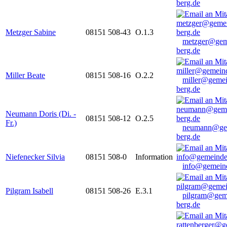
berg.de
Metzger Sabine
08151 508-43
O.1.3
metzger@gem
berg.de
Miller Beate
08151 508-16
O.2.2
miller@gemei
berg.de
Neumann Doris (Di. -
08151 508-12
O.2.5
Fr.)
neumann@ge
berg.de
Niefenecker Silvia
08151 508-0
Information
info@gemeind
Pilgram Isabell
08151 508-26
E.3.1
pilgram@gem
berg.de