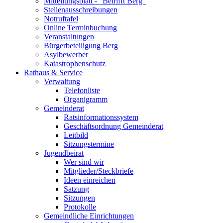
Mitteilungsblatt - "Betrifft Berg"
Stellenausschreibungen
Notruftafel
Online Terminbuchung
Veranstaltungen
Bürgerbeteiligung Berg
Asylbewerber
Katastrophenschutz
Rathaus & Service
Verwaltung
Telefonliste
Organigramm
Gemeinderat
Ratsinformationssystem
Geschäftsordnung Gemeinderat
Leitbild
Sitzungstermine
Jugendbeirat
Wer sind wir
Mitglieder/Steckbriefe
Ideen einreichen
Satzung
Sitzungen
Protokolle
Gemeindliche Einrichtungen