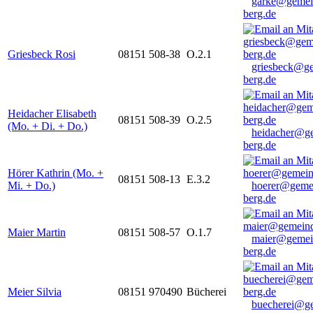
garke@gemei
berg.de
Griesbeck Rosi
08151 508-38
O.2.1
griesbeck@g
berg.de
Heidacher Elisabeth
08151 508-39
O.2.5
(Mo. + Di. + Do.)
heidacher@g
berg.de
Hörer Kathrin (Mo. +
08151 508-13
E.3.2
Mi. + Do.)
hoerer@geme
berg.de
Maier Martin
08151 508-57
O.1.7
maier@gemei
berg.de
Meier Silvia
08151 970490
Bücherei
buecherei@g