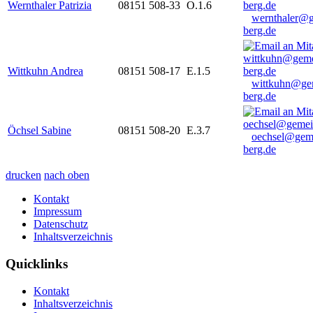
Wernthaler Patrizia
08151 508-33
O.1.6
wernthaler@
berg.de
Wittkuhn Andrea
08151 508-17
E.1.5
wittkuhn@ge
berg.de
Öchsel Sabine
08151 508-20
E.3.7
oechsel@gem
berg.de
drucken
nach oben
Kontakt
Impressum
Datenschutz
Inhaltsverzeichnis
Quicklinks
Kontakt
Inhaltsverzeichnis