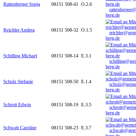
Rattenberger Sonja
08151 508-41
O.2.6
rattenberger
berg.de
Reichler Andrea
08151 508-32
O.1.5
reichler@gem
berg.de
Schilling Michael
08151 508-14
E.3.1
schilling@ge
berg.de
Scholz Stefanie
08151 508-50
E.1.4
scholz@geme
berg.de
Schrott Edwin
08151 508-19
E.3.5
schrott@geme
berg.de
Schwab Caroline
08151 508-23
E.3.7
schwab@gem
berg.de