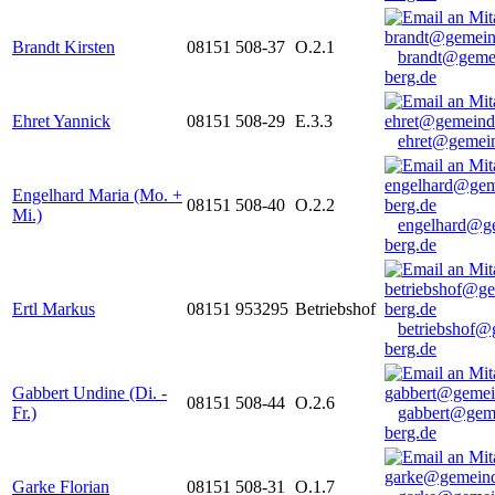
Brandt Kirsten
08151 508-37
O.2.1
brandt@geme
berg.de
Ehret Yannick
08151 508-29
E.3.3
ehret@gemein
Engelhard Maria (Mo. +
08151 508-40
O.2.2
Mi.)
engelhard@g
berg.de
Ertl Markus
08151 953295
Betriebshof
betriebshof@
berg.de
Gabbert Undine (Di. -
08151 508-44
O.2.6
Fr.)
gabbert@gem
berg.de
Garke Florian
08151 508-31
O.1.7