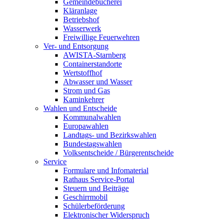
Gemeindebücherei
Kläranlage
Betriebshof
Wasserwerk
Freiwillige Feuerwehren
Ver- und Entsorgung
AWISTA-Starnberg
Containerstandorte
Wertstoffhof
Abwasser und Wasser
Strom und Gas
Kaminkehrer
Wahlen und Entscheide
Kommunalwahlen
Europawahlen
Landtags- und Bezirkswahlen
Bundestagswahlen
Volksentscheide / Bürgerentscheide
Service
Formulare und Infomaterial
Rathaus Service-Portal
Steuern und Beiträge
Geschirrmobil
Schülerbeförderung
Elektronischer Widerspruch