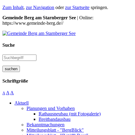
Zum Inhalt
,
zur Navigation
oder
zur Startseite
springen.
Gemeinde Berg am Starnberger See
| Online:
https://www.gemeinde-berg.de//
Suche
suchen
Schriftgröße
A
A
A
Aktuell
Planungen und Vorhaben
Rathausneubau (mit Fotogalerie)
Breitbandausbau
Bekanntmachungen
Mitteilungsblatt - "BergBlick"