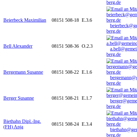
berg.de
Beierbeck Maximilian
08151 508-18
E.3.6
beierbeck@g
berg.de
Bell Alexander
08151 508-36
O.2.3
a.bell@gemei
berg.de
Bergemann Susanne
08151 508-22
E.1.6
bergemann@g
berg.de
Berger Susanne
08151 508-21
E.1.7
berger@geme
berg.de
Biethahn Dipl.-Ing.
08151 508-24
E.3.4
(FH) Anja
biethahn@ge
berg.de