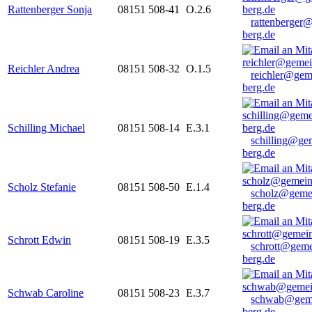
Rattenberger Sonja
08151 508-41
O.2.6
rattenberger
berg.de
Reichler Andrea
08151 508-32
O.1.5
reichler@gem
berg.de
Schilling Michael
08151 508-14
E.3.1
schilling@ge
berg.de
Scholz Stefanie
08151 508-50
E.1.4
scholz@geme
berg.de
Schrott Edwin
08151 508-19
E.3.5
schrott@geme
berg.de
Schwab Caroline
08151 508-23
E.3.7
schwab@gem
berg.de