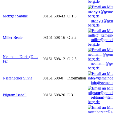
berg.de
Metzger Sabine
08151 508-43
O.1.3
metzger@gem
berg.de
Miller Beate
08151 508-16
O.2.2
miller@gemei
berg.de
Neumann Doris (Di. -
08151 508-12
O.2.5
Fr.)
neumann@ge
berg.de
Niefenecker Silvia
08151 508-0
Information
info@gemeind
Pilgram Isabell
08151 508-26
E.3.1
pilgram@gem
berg.de