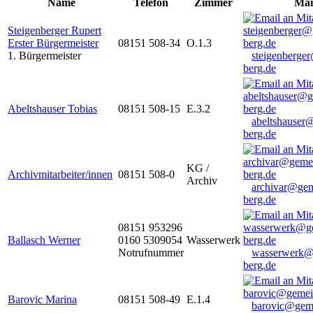
Name
Telefon
Zimmer
Mai
Steigenberger Rupert
Erster Bürgermeister
08151 508-34
O.1.3
1. Bürgermeister
steigenberge
berg.de
Abeltshauser Tobias
08151 508-15
E.3.2
abeltshauser
berg.de
KG /
Archivmitarbeiter/innen
08151 508-0
Archiv
archivar@gem
berg.de
08151 953296
Ballasch Werner
0160 5309054
Wasserwerk
Notrufnummer
wasserwerk@
berg.de
Barovic Marina
08151 508-49
E.1.4
barovic@gem