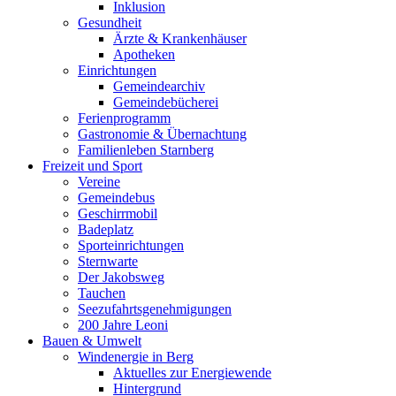
Inklusion
Gesundheit
Ärzte & Krankenhäuser
Apotheken
Einrichtungen
Gemeindearchiv
Gemeindebücherei
Ferienprogramm
Gastronomie & Übernachtung
Familienleben Starnberg
Freizeit und Sport
Vereine
Gemeindebus
Geschirrmobil
Badeplatz
Sporteinrichtungen
Sternwarte
Der Jakobsweg
Tauchen
Seezufahrtsgenehmigungen
200 Jahre Leoni
Bauen & Umwelt
Windenergie in Berg
Aktuelles zur Energiewende
Hintergrund