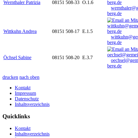
Wernthaler Patrizia
08151 508-33
O.1.6
wernthaler@
berg.de
Wittkuhn Andrea
08151 508-17
E.1.5
wittkuhn@ge
berg.de
Öchsel Sabine
08151 508-20
E.3.7
oechsel@gem
berg.de
drucken
nach oben
Kontakt
Impressum
Datenschutz
Inhaltsverzeichnis
Quicklinks
Kontakt
Inhaltsverzeichnis