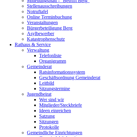
Mitteilungsblatt - "Betrifft Berg"
Stellenausschreibungen
Notruftafel
Online Terminbuchung
Veranstaltungen
Bürgerbeteiligung Berg
Asylbewerber
Katastrophenschutz
Rathaus & Service
Verwaltung
Telefonliste
Organigramm
Gemeinderat
Ratsinformationssystem
Geschäftsordnung Gemeinderat
Leitbild
Sitzungstermine
Jugendbeirat
Wer sind wir
Mitglieder/Steckbriefe
Ideen einreichen
Satzung
Sitzungen
Protokolle
Gemeindliche Einrichtungen