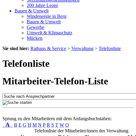
200 Jahre Leoni
Bauen & Umwelt
Windenergie in Berg
Bauen & Umwelt
Gewerbe
Umwelt & Klimaschutz
Mücken
Sie sind hier:
Rathaus & Service
>
Verwaltung
>
Telefonliste
Telefonliste
Mitarbeiter-Telefon-Liste
Sprung zu den Mitarbeitern mit dem Anfangsbuchstaben:
A
B
E
G
H
M
N
P
R
S
T
W
O
Telefonliste der Mitarbeiter/innen der Verwaltung