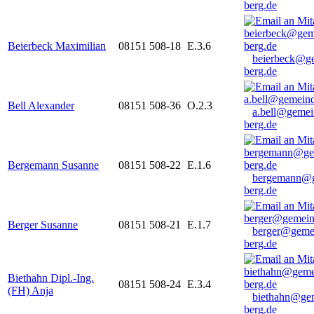
berg.de
Beierbeck Maximilian
08151 508-18
E.3.6
beierbeck@g
berg.de
Bell Alexander
08151 508-36
O.2.3
a.bell@gemei
berg.de
Bergemann Susanne
08151 508-22
E.1.6
bergemann@g
berg.de
Berger Susanne
08151 508-21
E.1.7
berger@geme
berg.de
Biethahn Dipl.-Ing.
08151 508-24
E.3.4
(FH) Anja
biethahn@ge
berg.de