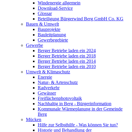
Windenergie allgemein
Download-Service
Glossar
Beteiligung Bürgerwind Berg GmbH Co. KG
Bauen & Umwelt
Bauprojekte
Bauleitplanung
Gewerbegebiete
Gewerbe
Berger Betriebe laden ein 2024
Berger Betriebe laden ein 2018
Berger Betriebe laden ein 2014
Berger Betriebe laden ein 2010
Umwelt & Klimaschutz
Energie
Natur- & Artenschutz
Radverkehr
Gewässer
Freiflächenphotovoltaik
Nachhaltig in Berg - Bürgerinformation
Kommunale Wärmeplanung in der Gemeinde
Berg
Mücken
Hilfe zur Selbsthilfe - Was können Sie tun?
Historie und Behandlung der