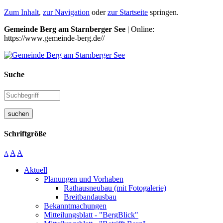
Zum Inhalt
,
zur Navigation
oder
zur Startseite
springen.
Gemeinde Berg am Starnberger See
| Online:
https://www.gemeinde-berg.de//
Suche
suchen
Schriftgröße
A
A
A
Aktuell
Planungen und Vorhaben
Rathausneubau (mit Fotogalerie)
Breitbandausbau
Bekanntmachungen
Mitteilungsblatt - "BergBlick"