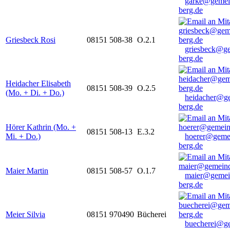
garke@gemei
berg.de
Griesbeck Rosi
08151 508-38
O.2.1
griesbeck@g
berg.de
Heidacher Elisabeth
08151 508-39
O.2.5
(Mo. + Di. + Do.)
heidacher@g
berg.de
Hörer Kathrin (Mo. +
08151 508-13
E.3.2
Mi. + Do.)
hoerer@geme
berg.de
Maier Martin
08151 508-57
O.1.7
maier@gemei
berg.de
Meier Silvia
08151 970490
Bücherei
buecherei@g