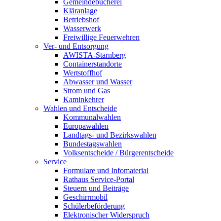
Gemeindebücherei
Kläranlage
Betriebshof
Wasserwerk
Freiwillige Feuerwehren
Ver- und Entsorgung
AWISTA-Starnberg
Containerstandorte
Wertstoffhof
Abwasser und Wasser
Strom und Gas
Kaminkehrer
Wahlen und Entscheide
Kommunalwahlen
Europawahlen
Landtags- und Bezirkswahlen
Bundestagswahlen
Volksentscheide / Bürgerentscheide
Service
Formulare und Infomaterial
Rathaus Service-Portal
Steuern und Beiträge
Geschirrmobil
Schülerbeförderung
Elektronischer Widerspruch