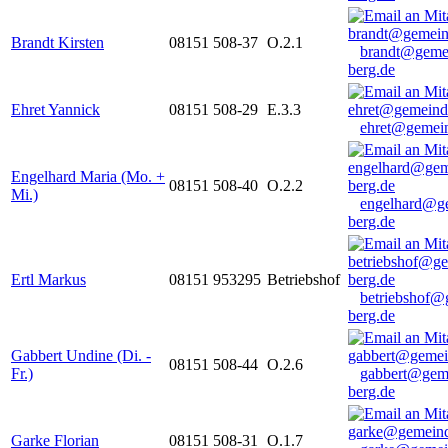
Brandt Kirsten
08151 508-37
O.2.1
brandt@geme
berg.de
Ehret Yannick
08151 508-29
E.3.3
ehret@gemein
Engelhard Maria (Mo. +
08151 508-40
O.2.2
Mi.)
engelhard@g
berg.de
Ertl Markus
08151 953295
Betriebshof
betriebshof@
berg.de
Gabbert Undine (Di. -
08151 508-44
O.2.6
Fr.)
gabbert@gem
berg.de
Garke Florian
08151 508-31
O.1.7