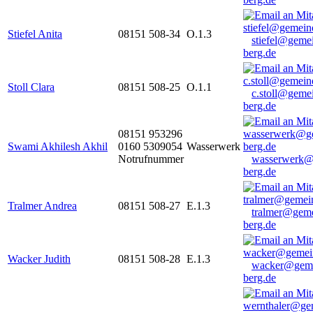
Stiefel Anita
08151 508-34
O.1.3
stiefel@geme
berg.de
Stoll Clara
08151 508-25
O.1.1
c.stoll@geme
berg.de
08151 953296
Swami Akhilesh Akhil
0160 5309054
Wasserwerk
Notrufnummer
wasserwerk@
berg.de
Tralmer Andrea
08151 508-27
E.1.3
tralmer@gem
berg.de
Wacker Judith
08151 508-28
E.1.3
wacker@geme
berg.de