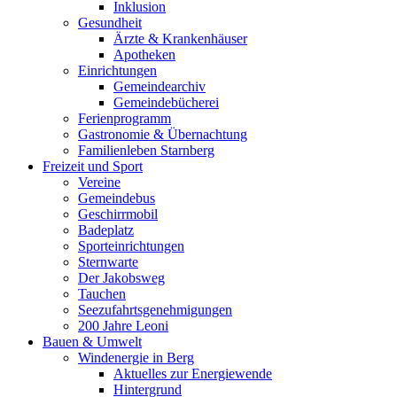
Inklusion
Gesundheit
Ärzte & Krankenhäuser
Apotheken
Einrichtungen
Gemeindearchiv
Gemeindebücherei
Ferienprogramm
Gastronomie & Übernachtung
Familienleben Starnberg
Freizeit und Sport
Vereine
Gemeindebus
Geschirrmobil
Badeplatz
Sporteinrichtungen
Sternwarte
Der Jakobsweg
Tauchen
Seezufahrtsgenehmigungen
200 Jahre Leoni
Bauen & Umwelt
Windenergie in Berg
Aktuelles zur Energiewende
Hintergrund