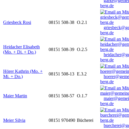
garke@gemei
berg.de
Griesbeck Rosi
08151 508-38
O.2.1
griesbeck@g
berg.de
Heidacher Elisabeth
08151 508-39
O.2.5
(Mo. + Di. + Do.)
heidacher@g
berg.de
Hörer Kathrin (Mo. +
08151 508-13
E.3.2
Mi. + Do.)
hoerer@geme
berg.de
Maier Martin
08151 508-57
O.1.7
maier@gemei
berg.de
Meier Silvia
08151 970490
Bücherei
buecherei@g