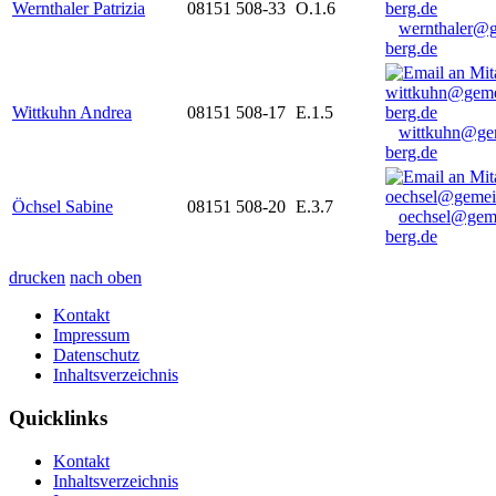
Wernthaler Patrizia
08151 508-33
O.1.6
wernthaler@
berg.de
Wittkuhn Andrea
08151 508-17
E.1.5
wittkuhn@ge
berg.de
Öchsel Sabine
08151 508-20
E.3.7
oechsel@gem
berg.de
drucken
nach oben
Kontakt
Impressum
Datenschutz
Inhaltsverzeichnis
Quicklinks
Kontakt
Inhaltsverzeichnis