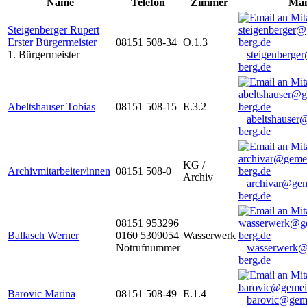
Name
Telefon
Zimmer
Mai
Steigenberger Rupert
Erster Bürgermeister
08151 508-34
O.1.3
1. Bürgermeister
steigenberge
berg.de
Abeltshauser Tobias
08151 508-15
E.3.2
abeltshauser
berg.de
KG /
Archivmitarbeiter/innen
08151 508-0
Archiv
archivar@gem
berg.de
08151 953296
Ballasch Werner
0160 5309054
Wasserwerk
Notrufnummer
wasserwerk@
berg.de
Barovic Marina
08151 508-49
E.1.4
barovic@gem