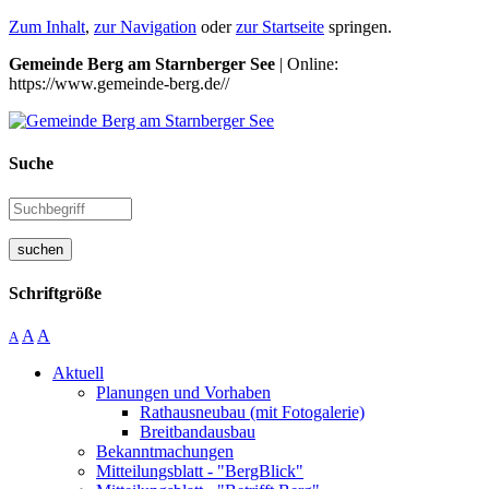
Zum Inhalt
,
zur Navigation
oder
zur Startseite
springen.
Gemeinde Berg am Starnberger See
| Online:
https://www.gemeinde-berg.de//
Suche
suchen
Schriftgröße
A
A
A
Aktuell
Planungen und Vorhaben
Rathausneubau (mit Fotogalerie)
Breitbandausbau
Bekanntmachungen
Mitteilungsblatt - "BergBlick"