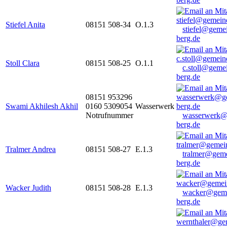
Stiefel Anita
08151 508-34
O.1.3
stiefel@geme
berg.de
Stoll Clara
08151 508-25
O.1.1
c.stoll@geme
berg.de
08151 953296
Swami Akhilesh Akhil
0160 5309054
Wasserwerk
Notrufnummer
wasserwerk@
berg.de
Tralmer Andrea
08151 508-27
E.1.3
tralmer@gem
berg.de
Wacker Judith
08151 508-28
E.1.3
wacker@geme
berg.de