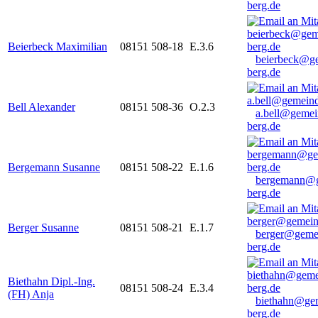
berg.de
Beierbeck Maximilian
08151 508-18
E.3.6
beierbeck@g
berg.de
Bell Alexander
08151 508-36
O.2.3
a.bell@gemei
berg.de
Bergemann Susanne
08151 508-22
E.1.6
bergemann@g
berg.de
Berger Susanne
08151 508-21
E.1.7
berger@geme
berg.de
Biethahn Dipl.-Ing.
08151 508-24
E.3.4
(FH) Anja
biethahn@ge
berg.de