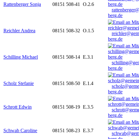
Rattenberger Sonja
08151 508-41
O.2.6
rattenberger
berg.de
Reichler Andrea
08151 508-32
O.1.5
reichler@gem
berg.de
Schilling Michael
08151 508-14
E.3.1
schilling@ge
berg.de
Scholz Stefanie
08151 508-50
E.1.4
scholz@geme
berg.de
Schrott Edwin
08151 508-19
E.3.5
schrott@geme
berg.de
Schwab Caroline
08151 508-23
E.3.7
schwab@gem
berg.de