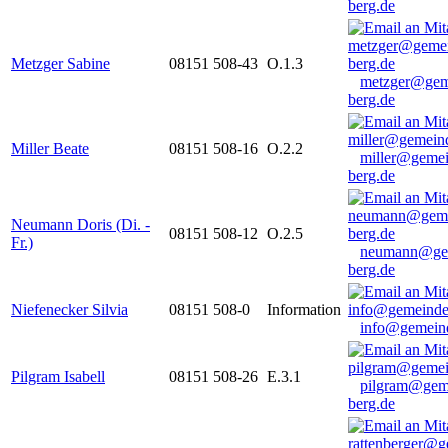
berg.de
Metzger Sabine
08151 508-43
O.1.3
metzger@gem
berg.de
Miller Beate
08151 508-16
O.2.2
miller@gemei
berg.de
Neumann Doris (Di. -
08151 508-12
O.2.5
Fr.)
neumann@ge
berg.de
Niefenecker Silvia
08151 508-0
Information
info@gemeind
Pilgram Isabell
08151 508-26
E.3.1
pilgram@gem
berg.de