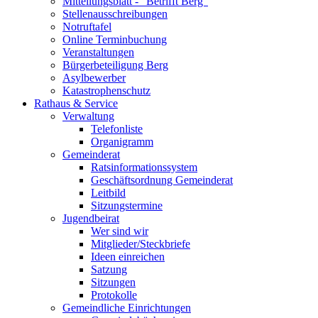
Mitteilungsblatt - "Betrifft Berg"
Stellenausschreibungen
Notruftafel
Online Terminbuchung
Veranstaltungen
Bürgerbeteiligung Berg
Asylbewerber
Katastrophenschutz
Rathaus & Service
Verwaltung
Telefonliste
Organigramm
Gemeinderat
Ratsinformationssystem
Geschäftsordnung Gemeinderat
Leitbild
Sitzungstermine
Jugendbeirat
Wer sind wir
Mitglieder/Steckbriefe
Ideen einreichen
Satzung
Sitzungen
Protokolle
Gemeindliche Einrichtungen