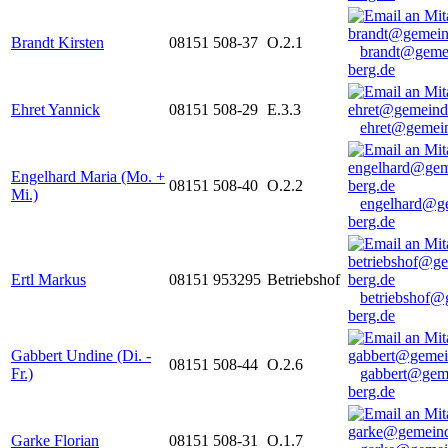
Brandt Kirsten
08151 508-37
O.2.1
brandt@geme
berg.de
Ehret Yannick
08151 508-29
E.3.3
ehret@gemein
Engelhard Maria (Mo. +
08151 508-40
O.2.2
Mi.)
engelhard@g
berg.de
Ertl Markus
08151 953295
Betriebshof
betriebshof@
berg.de
Gabbert Undine (Di. -
08151 508-44
O.2.6
Fr.)
gabbert@gem
berg.de
Garke Florian
08151 508-31
O.1.7