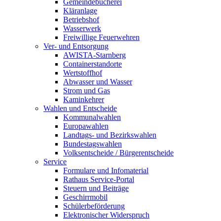
Gemeindebücherei
Kläranlage
Betriebshof
Wasserwerk
Freiwillige Feuerwehren
Ver- und Entsorgung
AWISTA-Starnberg
Containerstandorte
Wertstoffhof
Abwasser und Wasser
Strom und Gas
Kaminkehrer
Wahlen und Entscheide
Kommunalwahlen
Europawahlen
Landtags- und Bezirkswahlen
Bundestagswahlen
Volksentscheide / Bürgerentscheide
Service
Formulare und Infomaterial
Rathaus Service-Portal
Steuern und Beiträge
Geschirrmobil
Schülerbeförderung
Elektronischer Widerspruch