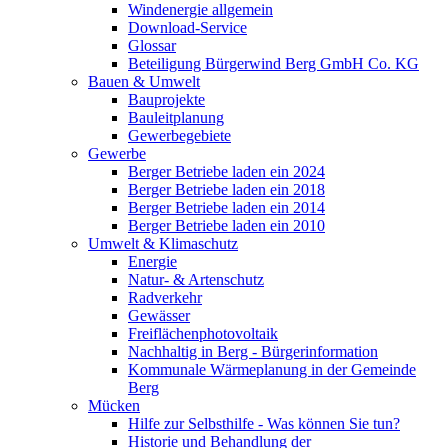
Windenergie allgemein
Download-Service
Glossar
Beteiligung Bürgerwind Berg GmbH Co. KG
Bauen & Umwelt
Bauprojekte
Bauleitplanung
Gewerbegebiete
Gewerbe
Berger Betriebe laden ein 2024
Berger Betriebe laden ein 2018
Berger Betriebe laden ein 2014
Berger Betriebe laden ein 2010
Umwelt & Klimaschutz
Energie
Natur- & Artenschutz
Radverkehr
Gewässer
Freiflächenphotovoltaik
Nachhaltig in Berg - Bürgerinformation
Kommunale Wärmeplanung in der Gemeinde
Berg
Mücken
Hilfe zur Selbsthilfe - Was können Sie tun?
Historie und Behandlung der