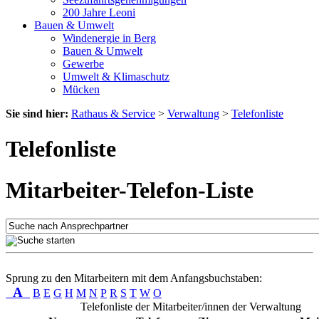
200 Jahre Leoni
Bauen & Umwelt
Windenergie in Berg
Bauen & Umwelt
Gewerbe
Umwelt & Klimaschutz
Mücken
Sie sind hier:
Rathaus & Service
>
Verwaltung
>
Telefonliste
Telefonliste
Mitarbeiter-Telefon-Liste
Sprung zu den Mitarbeitern mit dem Anfangsbuchstaben:
A
B
E
G
H
M
N
P
R
S
T
W
O
Telefonliste der Mitarbeiter/innen der Verwaltung