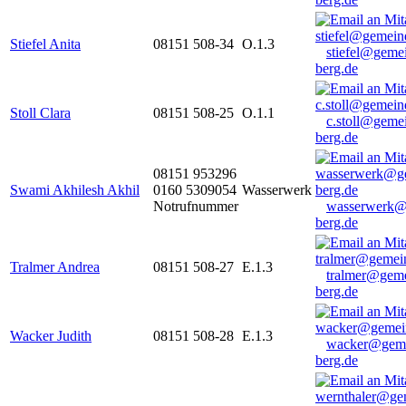
Stiefel Anita
08151 508-34
O.1.3
stiefel@geme
berg.de
Stoll Clara
08151 508-25
O.1.1
c.stoll@geme
berg.de
08151 953296
Swami Akhilesh Akhil
0160 5309054
Wasserwerk
Notrufnummer
wasserwerk@
berg.de
Tralmer Andrea
08151 508-27
E.1.3
tralmer@gem
berg.de
Wacker Judith
08151 508-28
E.1.3
wacker@geme
berg.de