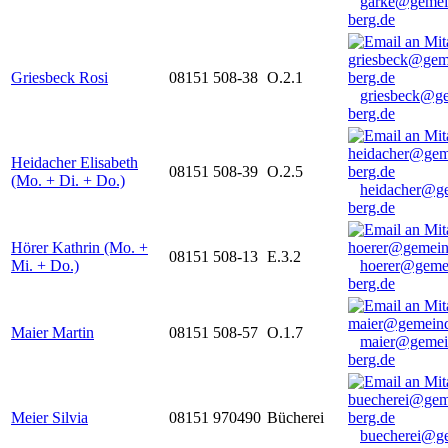
garke@gemei
berg.de
Griesbeck Rosi
08151 508-38
O.2.1
griesbeck@g
berg.de
Heidacher Elisabeth
08151 508-39
O.2.5
(Mo. + Di. + Do.)
heidacher@g
berg.de
Hörer Kathrin (Mo. +
08151 508-13
E.3.2
Mi. + Do.)
hoerer@geme
berg.de
Maier Martin
08151 508-57
O.1.7
maier@gemei
berg.de
Meier Silvia
08151 970490
Bücherei
buecherei@g