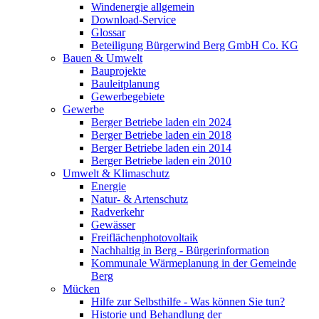
Windenergie allgemein
Download-Service
Glossar
Beteiligung Bürgerwind Berg GmbH Co. KG
Bauen & Umwelt
Bauprojekte
Bauleitplanung
Gewerbegebiete
Gewerbe
Berger Betriebe laden ein 2024
Berger Betriebe laden ein 2018
Berger Betriebe laden ein 2014
Berger Betriebe laden ein 2010
Umwelt & Klimaschutz
Energie
Natur- & Artenschutz
Radverkehr
Gewässer
Freiflächenphotovoltaik
Nachhaltig in Berg - Bürgerinformation
Kommunale Wärmeplanung in der Gemeinde
Berg
Mücken
Hilfe zur Selbsthilfe - Was können Sie tun?
Historie und Behandlung der