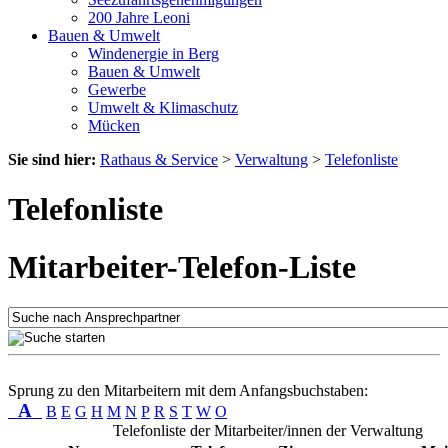
200 Jahre Leoni
Bauen & Umwelt
Windenergie in Berg
Bauen & Umwelt
Gewerbe
Umwelt & Klimaschutz
Mücken
Sie sind hier:
Rathaus & Service
>
Verwaltung
>
Telefonliste
Telefonliste
Mitarbeiter-Telefon-Liste
Sprung zu den Mitarbeitern mit dem Anfangsbuchstaben:
A
B
E
G
H
M
N
P
R
S
T
W
O
Telefonliste der Mitarbeiter/innen der Verwaltung