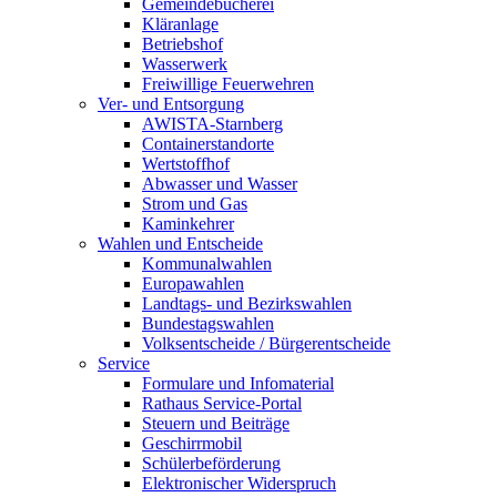
Gemeindebücherei
Kläranlage
Betriebshof
Wasserwerk
Freiwillige Feuerwehren
Ver- und Entsorgung
AWISTA-Starnberg
Containerstandorte
Wertstoffhof
Abwasser und Wasser
Strom und Gas
Kaminkehrer
Wahlen und Entscheide
Kommunalwahlen
Europawahlen
Landtags- und Bezirkswahlen
Bundestagswahlen
Volksentscheide / Bürgerentscheide
Service
Formulare und Infomaterial
Rathaus Service-Portal
Steuern und Beiträge
Geschirrmobil
Schülerbeförderung
Elektronischer Widerspruch