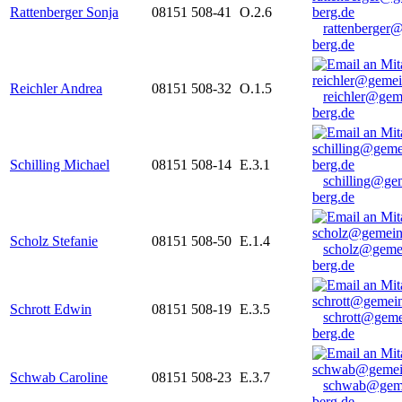
Rattenberger Sonja
08151 508-41
O.2.6
rattenberger
berg.de
Reichler Andrea
08151 508-32
O.1.5
reichler@gem
berg.de
Schilling Michael
08151 508-14
E.3.1
schilling@ge
berg.de
Scholz Stefanie
08151 508-50
E.1.4
scholz@geme
berg.de
Schrott Edwin
08151 508-19
E.3.5
schrott@geme
berg.de
Schwab Caroline
08151 508-23
E.3.7
schwab@gem
berg.de