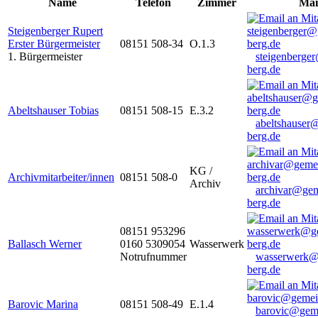
Name
Telefon
Zimmer
Mai
Steigenberger Rupert
Erster Bürgermeister
08151 508-34
O.1.3
1. Bürgermeister
steigenberge
berg.de
Abeltshauser Tobias
08151 508-15
E.3.2
abeltshauser
berg.de
KG /
Archivmitarbeiter/innen
08151 508-0
Archiv
archivar@gem
berg.de
08151 953296
Ballasch Werner
0160 5309054
Wasserwerk
Notrufnummer
wasserwerk@
berg.de
Barovic Marina
08151 508-49
E.1.4
barovic@gem