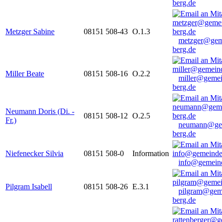
berg.de
Metzger Sabine
08151 508-43
O.1.3
metzger@gem
berg.de
Miller Beate
08151 508-16
O.2.2
miller@gemei
berg.de
Neumann Doris (Di. -
08151 508-12
O.2.5
Fr.)
neumann@ge
berg.de
Niefenecker Silvia
08151 508-0
Information
info@gemeind
Pilgram Isabell
08151 508-26
E.3.1
pilgram@gem
berg.de