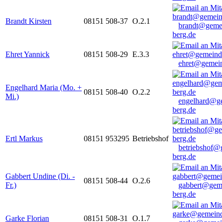
Brandt Kirsten
08151 508-37
O.2.1
brandt@geme
berg.de
Ehret Yannick
08151 508-29
E.3.3
ehret@gemein
Engelhard Maria (Mo. +
08151 508-40
O.2.2
Mi.)
engelhard@g
berg.de
Ertl Markus
08151 953295
Betriebshof
betriebshof@
berg.de
Gabbert Undine (Di. -
08151 508-44
O.2.6
Fr.)
gabbert@gem
berg.de
Garke Florian
08151 508-31
O.1.7