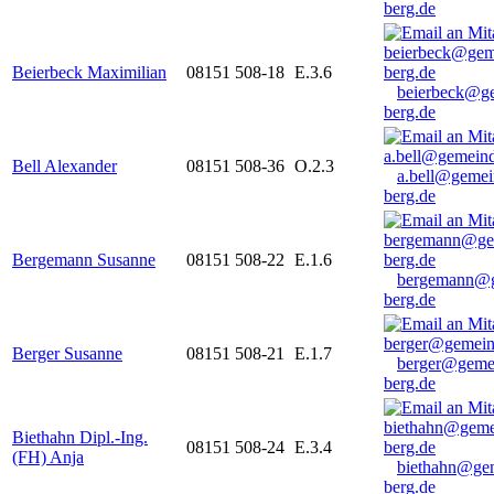
berg.de
Beierbeck Maximilian
08151 508-18
E.3.6
beierbeck@g
berg.de
Bell Alexander
08151 508-36
O.2.3
a.bell@gemei
berg.de
Bergemann Susanne
08151 508-22
E.1.6
bergemann@g
berg.de
Berger Susanne
08151 508-21
E.1.7
berger@geme
berg.de
Biethahn Dipl.-Ing.
08151 508-24
E.3.4
(FH) Anja
biethahn@ge
berg.de