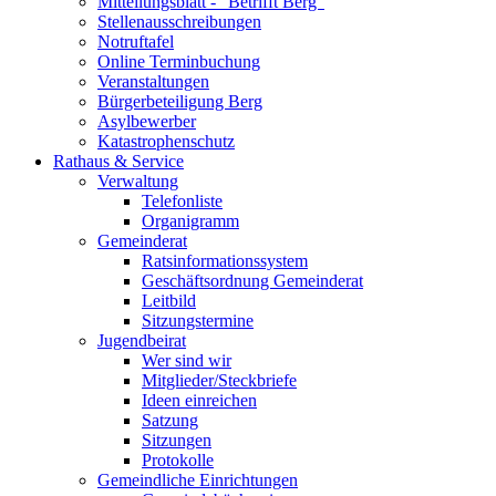
Mitteilungsblatt - "Betrifft Berg"
Stellenausschreibungen
Notruftafel
Online Terminbuchung
Veranstaltungen
Bürgerbeteiligung Berg
Asylbewerber
Katastrophenschutz
Rathaus & Service
Verwaltung
Telefonliste
Organigramm
Gemeinderat
Ratsinformationssystem
Geschäftsordnung Gemeinderat
Leitbild
Sitzungstermine
Jugendbeirat
Wer sind wir
Mitglieder/Steckbriefe
Ideen einreichen
Satzung
Sitzungen
Protokolle
Gemeindliche Einrichtungen