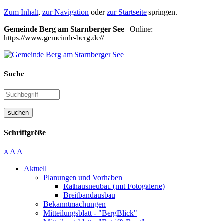
Zum Inhalt
,
zur Navigation
oder
zur Startseite
springen.
Gemeinde Berg am Starnberger See
| Online:
https://www.gemeinde-berg.de//
Suche
suchen
Schriftgröße
A
A
A
Aktuell
Planungen und Vorhaben
Rathausneubau (mit Fotogalerie)
Breitbandausbau
Bekanntmachungen
Mitteilungsblatt - "BergBlick"