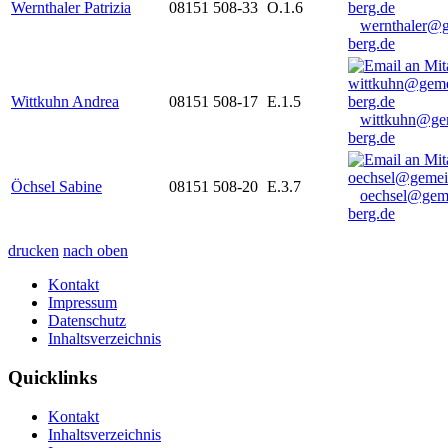
Wernthaler Patrizia
08151 508-33
O.1.6
wernthaler@
berg.de
Wittkuhn Andrea
08151 508-17
E.1.5
wittkuhn@ge
berg.de
Öchsel Sabine
08151 508-20
E.3.7
oechsel@gem
berg.de
drucken
nach oben
Kontakt
Impressum
Datenschutz
Inhaltsverzeichnis
Quicklinks
Kontakt
Inhaltsverzeichnis