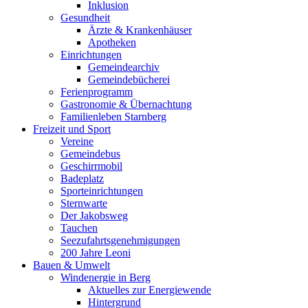
Inklusion
Gesundheit
Ärzte & Krankenhäuser
Apotheken
Einrichtungen
Gemeindearchiv
Gemeindebücherei
Ferienprogramm
Gastronomie & Übernachtung
Familienleben Starnberg
Freizeit und Sport
Vereine
Gemeindebus
Geschirrmobil
Badeplatz
Sporteinrichtungen
Sternwarte
Der Jakobsweg
Tauchen
Seezufahrtsgenehmigungen
200 Jahre Leoni
Bauen & Umwelt
Windenergie in Berg
Aktuelles zur Energiewende
Hintergrund