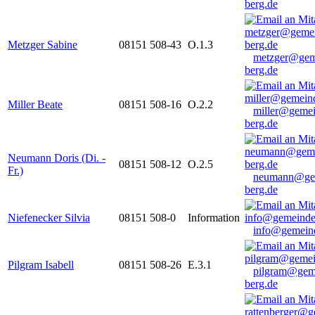
berg.de
Metzger Sabine
08151 508-43
O.1.3
metzger@gem
berg.de
Miller Beate
08151 508-16
O.2.2
miller@gemei
berg.de
Neumann Doris (Di. -
08151 508-12
O.2.5
Fr.)
neumann@ge
berg.de
Niefenecker Silvia
08151 508-0
Information
info@gemeind
Pilgram Isabell
08151 508-26
E.3.1
pilgram@gem
berg.de