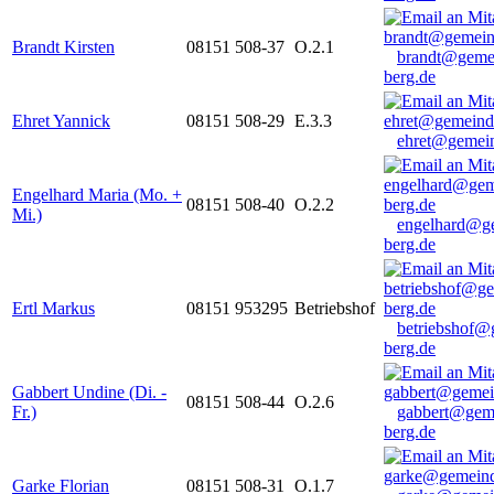
Brandt Kirsten
08151 508-37
O.2.1
brandt@geme
berg.de
Ehret Yannick
08151 508-29
E.3.3
ehret@gemein
Engelhard Maria (Mo. +
08151 508-40
O.2.2
Mi.)
engelhard@g
berg.de
Ertl Markus
08151 953295
Betriebshof
betriebshof@
berg.de
Gabbert Undine (Di. -
08151 508-44
O.2.6
Fr.)
gabbert@gem
berg.de
Garke Florian
08151 508-31
O.1.7