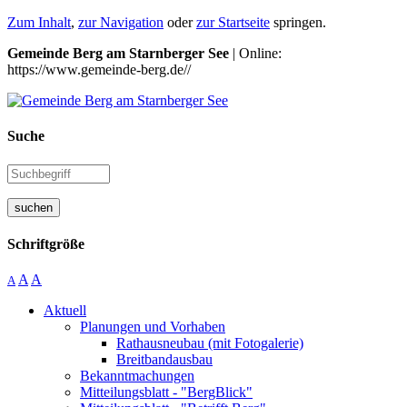
Zum Inhalt
,
zur Navigation
oder
zur Startseite
springen.
Gemeinde Berg am Starnberger See
| Online:
https://www.gemeinde-berg.de//
Suche
suchen
Schriftgröße
A
A
A
Aktuell
Planungen und Vorhaben
Rathausneubau (mit Fotogalerie)
Breitbandausbau
Bekanntmachungen
Mitteilungsblatt - "BergBlick"