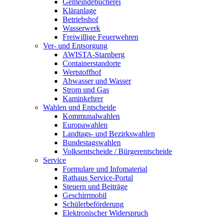
Gemeindebücherei
Kläranlage
Betriebshof
Wasserwerk
Freiwillige Feuerwehren
Ver- und Entsorgung
AWISTA-Starnberg
Containerstandorte
Wertstoffhof
Abwasser und Wasser
Strom und Gas
Kaminkehrer
Wahlen und Entscheide
Kommunalwahlen
Europawahlen
Landtags- und Bezirkswahlen
Bundestagswahlen
Volksentscheide / Bürgerentscheide
Service
Formulare und Infomaterial
Rathaus Service-Portal
Steuern und Beiträge
Geschirrmobil
Schülerbeförderung
Elektronischer Widerspruch