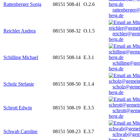
Rattenberger Sonja
08151 508-41
O.2.6
rattenberger
berg.de
Reichler Andrea
08151 508-32
O.1.5
reichler@gem
berg.de
Schilling Michael
08151 508-14
E.3.1
schilling@ge
berg.de
Scholz Stefanie
08151 508-50
E.1.4
scholz@geme
berg.de
Schrott Edwin
08151 508-19
E.3.5
schrott@geme
berg.de
Schwab Caroline
08151 508-23
E.3.7
schwab@gem
berg.de