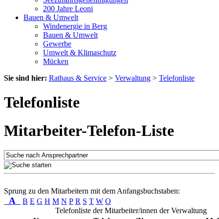
200 Jahre Leoni
Bauen & Umwelt
Windenergie in Berg
Bauen & Umwelt
Gewerbe
Umwelt & Klimaschutz
Mücken
Sie sind hier:
Rathaus & Service
>
Verwaltung
>
Telefonliste
Telefonliste
Mitarbeiter-Telefon-Liste
Sprung zu den Mitarbeitern mit dem Anfangsbuchstaben:
A
B
E
G
H
M
N
P
R
S
T
W
O
Telefonliste der Mitarbeiter/innen der Verwaltung