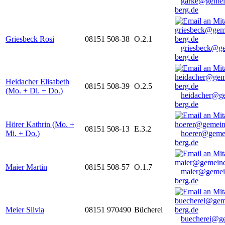
garke@gemei
berg.de
Griesbeck Rosi
08151 508-38
O.2.1
griesbeck@g
berg.de
Heidacher Elisabeth
08151 508-39
O.2.5
(Mo. + Di. + Do.)
heidacher@g
berg.de
Hörer Kathrin (Mo. +
08151 508-13
E.3.2
Mi. + Do.)
hoerer@geme
berg.de
Maier Martin
08151 508-57
O.1.7
maier@gemei
berg.de
Meier Silvia
08151 970490
Bücherei
buecherei@g