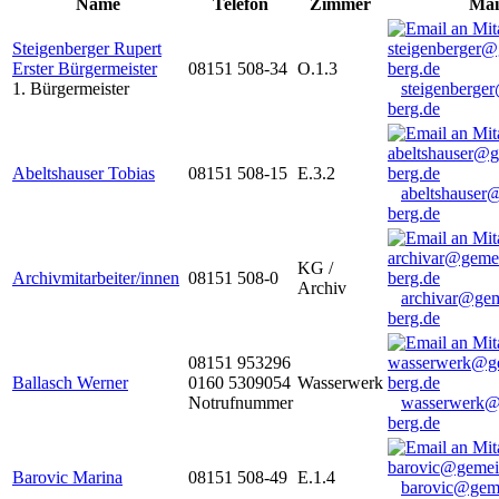
Name
Telefon
Zimmer
Mai
Steigenberger Rupert
Erster Bürgermeister
08151 508-34
O.1.3
1. Bürgermeister
steigenberge
berg.de
Abeltshauser Tobias
08151 508-15
E.3.2
abeltshauser
berg.de
KG /
Archivmitarbeiter/innen
08151 508-0
Archiv
archivar@gem
berg.de
08151 953296
Ballasch Werner
0160 5309054
Wasserwerk
Notrufnummer
wasserwerk@
berg.de
Barovic Marina
08151 508-49
E.1.4
barovic@gem