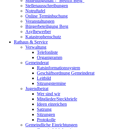
Mitteilungsblatt - "Betrifft Berg"
Stellenausschreibungen
Notruftafel
Online Terminbuchung
Veranstaltungen
Bürgerbeteiligung Berg
Asylbewerber
Katastrophenschutz
Rathaus & Service
Verwaltung
Telefonliste
Organigramm
Gemeinderat
Ratsinformationssystem
Geschäftsordnung Gemeinderat
Leitbild
Sitzungstermine
Jugendbeirat
Wer sind wir
Mitglieder/Steckbriefe
Ideen einreichen
Satzung
Sitzungen
Protokolle
Gemeindliche Einrichtungen