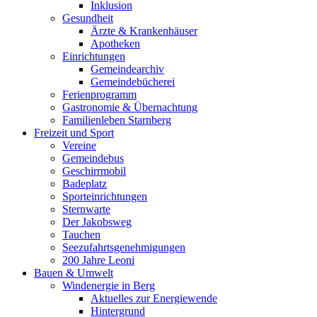
Inklusion
Gesundheit
Ärzte & Krankenhäuser
Apotheken
Einrichtungen
Gemeindearchiv
Gemeindebücherei
Ferienprogramm
Gastronomie & Übernachtung
Familienleben Starnberg
Freizeit und Sport
Vereine
Gemeindebus
Geschirrmobil
Badeplatz
Sporteinrichtungen
Sternwarte
Der Jakobsweg
Tauchen
Seezufahrtsgenehmigungen
200 Jahre Leoni
Bauen & Umwelt
Windenergie in Berg
Aktuelles zur Energiewende
Hintergrund