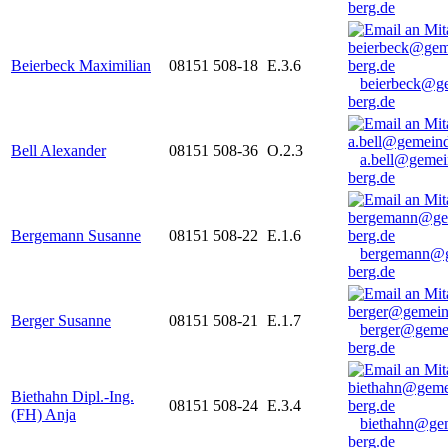
berg.de
Beierbeck Maximilian
08151 508-18
E.3.6
beierbeck@g
berg.de
Bell Alexander
08151 508-36
O.2.3
a.bell@gemei
berg.de
Bergemann Susanne
08151 508-22
E.1.6
bergemann@g
berg.de
Berger Susanne
08151 508-21
E.1.7
berger@geme
berg.de
Biethahn Dipl.-Ing.
08151 508-24
E.3.4
(FH) Anja
biethahn@ge
berg.de