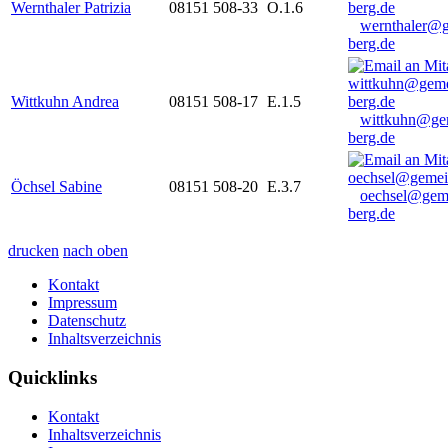
Wernthaler Patrizia
08151 508-33
O.1.6
wernthaler@
berg.de
Wittkuhn Andrea
08151 508-17
E.1.5
wittkuhn@ge
berg.de
Öchsel Sabine
08151 508-20
E.3.7
oechsel@gem
berg.de
drucken
nach oben
Kontakt
Impressum
Datenschutz
Inhaltsverzeichnis
Quicklinks
Kontakt
Inhaltsverzeichnis