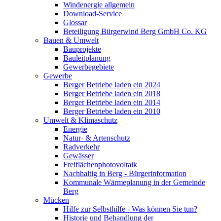
Windenergie allgemein
Download-Service
Glossar
Beteiligung Bürgerwind Berg GmbH Co. KG
Bauen & Umwelt
Bauprojekte
Bauleitplanung
Gewerbegebiete
Gewerbe
Berger Betriebe laden ein 2024
Berger Betriebe laden ein 2018
Berger Betriebe laden ein 2014
Berger Betriebe laden ein 2010
Umwelt & Klimaschutz
Energie
Natur- & Artenschutz
Radverkehr
Gewässer
Freiflächenphotovoltaik
Nachhaltig in Berg - Bürgerinformation
Kommunale Wärmeplanung in der Gemeinde
Berg
Mücken
Hilfe zur Selbsthilfe - Was können Sie tun?
Historie und Behandlung der