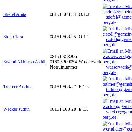
Stiefel Anita
08151 508-34
O.1.3
stiefel@geme
berg.de
Stoll Clara
08151 508-25
O.1.1
c.stoll@geme
berg.de
08151 953296
Swami Akhilesh Akhil
0160 5309054
Wasserwerk
Notrufnummer
wasserwerk@
berg.de
Tralmer Andrea
08151 508-27
E.1.3
tralmer@gem
berg.de
Wacker Judith
08151 508-28
E.1.3
wacker@geme
berg.de