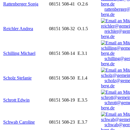
Rattenberger Sonja
08151 508-41
O.2.6
rattenberger
berg.de
Reichler Andrea
08151 508-32
O.1.5
reichler@gem
berg.de
Schilling Michael
08151 508-14
E.3.1
schilling@ge
berg.de
Scholz Stefanie
08151 508-50
E.1.4
scholz@geme
berg.de
Schrott Edwin
08151 508-19
E.3.5
schrott@geme
berg.de
Schwab Caroline
08151 508-23
E.3.7
schwab@gem
berg.de