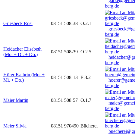
garke@gemei
berg.de
Griesbeck Rosi
08151 508-38
O.2.1
griesbeck@g
berg.de
Heidacher Elisabeth
08151 508-39
O.2.5
(Mo. + Di. + Do.)
heidacher@g
berg.de
Hörer Kathrin (Mo. +
08151 508-13
E.3.2
Mi. + Do.)
hoerer@geme
berg.de
Maier Martin
08151 508-57
O.1.7
maier@gemei
berg.de
Meier Silvia
08151 970490
Bücherei
buecherei@g