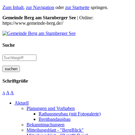
Zum Inhalt
,
zur Navigation
oder
zur Startseite
springen.
Gemeinde Berg am Starnberger See
| Online:
https://www.gemeinde-berg.de//
Suche
suchen
Schriftgröße
A
A
A
Aktuell
Planungen und Vorhaben
Rathausneubau (mit Fotogalerie)
Breitbandausbau
Bekanntmachungen
Mitteilungsblatt - "BergBlick"