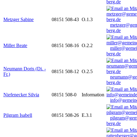
berg.de
Metzger Sabine
08151 508-43
O.1.3
metzger@gem
berg.de
Miller Beate
08151 508-16
O.2.2
miller@gemei
berg.de
Neumann Doris (Di. -
08151 508-12
O.2.5
Fr.)
neumann@ge
berg.de
Niefenecker Silvia
08151 508-0
Information
info@gemeind
Pilgram Isabell
08151 508-26
E.3.1
pilgram@gem
berg.de