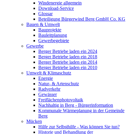
Windenergie allgemein
Download-Service
Glossar
Beteiligung Bürgerwind Berg GmbH Co. KG
Bauen & Umwelt
Bauprojekte
Bauleitplanung
Gewerbegebiete
Gewerbe
Berger Betriebe laden ein 2024
Berger Betriebe laden ein 2018
Berger Betriebe laden ein 2014
Berger Betriebe laden ein 2010
Umwelt & Klimaschutz
Energie
Natur- & Artenschutz
Radverkehr
Gewässer
Freiflächenphotovoltaik
Nachhaltig in Berg - Bürgerinformation
Kommunale Wärmeplanung in der Gemeinde
Berg
Mücken
Hilfe zur Selbsthilfe - Was können Sie tun?
Historie und Behandlung der