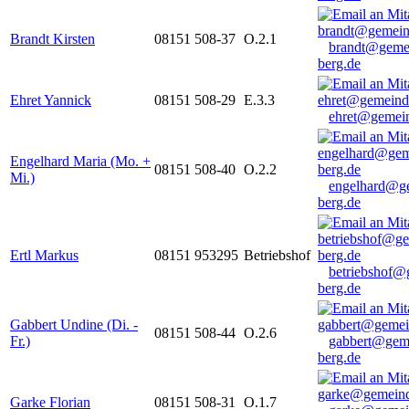
Brandt Kirsten
08151 508-37
O.2.1
brandt@geme
berg.de
Ehret Yannick
08151 508-29
E.3.3
ehret@gemein
Engelhard Maria (Mo. +
08151 508-40
O.2.2
Mi.)
engelhard@g
berg.de
Ertl Markus
08151 953295
Betriebshof
betriebshof@
berg.de
Gabbert Undine (Di. -
08151 508-44
O.2.6
Fr.)
gabbert@gem
berg.de
Garke Florian
08151 508-31
O.1.7