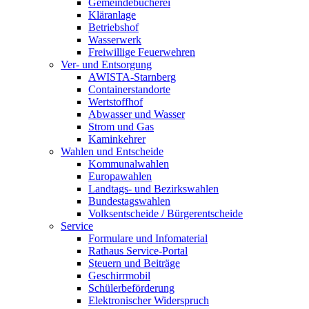
Gemeindebücherei
Kläranlage
Betriebshof
Wasserwerk
Freiwillige Feuerwehren
Ver- und Entsorgung
AWISTA-Starnberg
Containerstandorte
Wertstoffhof
Abwasser und Wasser
Strom und Gas
Kaminkehrer
Wahlen und Entscheide
Kommunalwahlen
Europawahlen
Landtags- und Bezirkswahlen
Bundestagswahlen
Volksentscheide / Bürgerentscheide
Service
Formulare und Infomaterial
Rathaus Service-Portal
Steuern und Beiträge
Geschirrmobil
Schülerbeförderung
Elektronischer Widerspruch