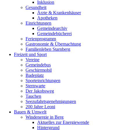
Inklusion
Gesundheit
Ärzte & Krankenhäuser
Apotheken
Einrichtungen
Gemeindearchiv
Gemeindebücherei
Ferienprogramm
Gastronomie & Übernachtung
Familienleben Starnberg
Freizeit und Sport
Vereine
Gemeindebus
Geschirrmobil
Badeplatz
Sporteinrichtungen
Sternwarte
Der Jakobsweg
Tauchen
Seezufahrtsgenehmigungen
200 Jahre Leoni
Bauen & Umwelt
Windenergie in Berg
Aktuelles zur Energiewende
Hintergrund