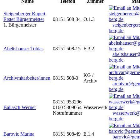
Name
Telefon
Zimmer
Mai
Steigenberger Rupert
Erster Bürgermeister
08151 508-34
O.1.3
1. Bürgermeister
steigenberge
berg.de
Abeltshauser Tobias
08151 508-15
E.3.2
abeltshauser
berg.de
KG /
Archivmitarbeiter/innen
08151 508-0
Archiv
archivar@gem
berg.de
08151 953296
Ballasch Werner
0160 5309054
Wasserwerk
Notrufnummer
wasserwerk@
berg.de
Barovic Marina
08151 508-49
E.1.4
barovic@gem