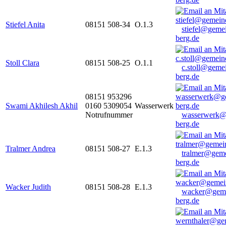
Stiefel Anita
08151 508-34
O.1.3
stiefel@geme
berg.de
Stoll Clara
08151 508-25
O.1.1
c.stoll@geme
berg.de
08151 953296
Swami Akhilesh Akhil
0160 5309054
Wasserwerk
Notrufnummer
wasserwerk@
berg.de
Tralmer Andrea
08151 508-27
E.1.3
tralmer@gem
berg.de
Wacker Judith
08151 508-28
E.1.3
wacker@geme
berg.de