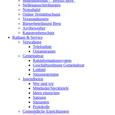
Mitteilungsblatt - "Betrifft Berg"
Stellenausschreibungen
Notruftafel
Online Terminbuchung
Veranstaltungen
Bürgerbeteiligung Berg
Asylbewerber
Katastrophenschutz
Rathaus & Service
Verwaltung
Telefonliste
Organigramm
Gemeinderat
Ratsinformationssystem
Geschäftsordnung Gemeinderat
Leitbild
Sitzungstermine
Jugendbeirat
Wer sind wir
Mitglieder/Steckbriefe
Ideen einreichen
Satzung
Sitzungen
Protokolle
Gemeindliche Einrichtungen