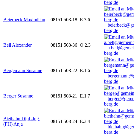
berg.de
Beierbeck Maximilian
08151 508-18
E.3.6
beierbeck@g
berg.de
Bell Alexander
08151 508-36
O.2.3
a.bell@gemei
berg.de
Bergemann Susanne
08151 508-22
E.1.6
bergemann@g
berg.de
Berger Susanne
08151 508-21
E.1.7
berger@geme
berg.de
Biethahn Dipl.-Ing.
08151 508-24
E.3.4
(FH) Anja
biethahn@ge
berg.de