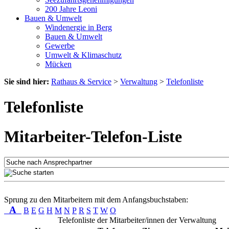
200 Jahre Leoni
Bauen & Umwelt
Windenergie in Berg
Bauen & Umwelt
Gewerbe
Umwelt & Klimaschutz
Mücken
Sie sind hier:
Rathaus & Service
>
Verwaltung
>
Telefonliste
Telefonliste
Mitarbeiter-Telefon-Liste
Sprung zu den Mitarbeitern mit dem Anfangsbuchstaben:
A
B
E
G
H
M
N
P
R
S
T
W
O
Telefonliste der Mitarbeiter/innen der Verwaltung