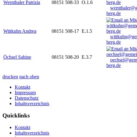
Wernthaler Patrizia
08151 508-33
O.1.6
wernthaler@
berg.de
Wittkuhn Andrea
08151 508-17
E.1.5
wittkuhn@ge
berg.de
Öchsel Sabine
08151 508-20
E.3.7
oechsel@gem
berg.de
drucken
nach oben
Kontakt
Impressum
Datenschutz
Inhaltsverzeichnis
Quicklinks
Kontakt
Inhaltsverzeichnis