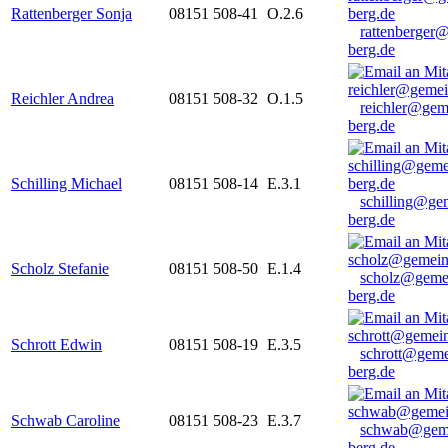
Rattenberger Sonja
08151 508-41
O.2.6
rattenberger
berg.de
Reichler Andrea
08151 508-32
O.1.5
reichler@gem
berg.de
Schilling Michael
08151 508-14
E.3.1
schilling@ge
berg.de
Scholz Stefanie
08151 508-50
E.1.4
scholz@geme
berg.de
Schrott Edwin
08151 508-19
E.3.5
schrott@geme
berg.de
Schwab Caroline
08151 508-23
E.3.7
schwab@gem
berg.de