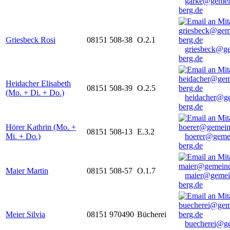
garke@gemei
berg.de
Griesbeck Rosi
08151 508-38
O.2.1
griesbeck@g
berg.de
Heidacher Elisabeth
08151 508-39
O.2.5
(Mo. + Di. + Do.)
heidacher@g
berg.de
Hörer Kathrin (Mo. +
08151 508-13
E.3.2
Mi. + Do.)
hoerer@geme
berg.de
Maier Martin
08151 508-57
O.1.7
maier@gemei
berg.de
Meier Silvia
08151 970490
Bücherei
buecherei@g