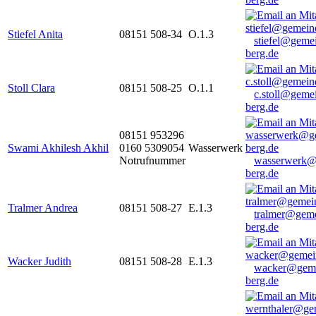
Stiefel Anita
08151 508-34
O.1.3
stiefel@geme
berg.de
Stoll Clara
08151 508-25
O.1.1
c.stoll@geme
berg.de
08151 953296
Swami Akhilesh Akhil
0160 5309054
Wasserwerk
Notrufnummer
wasserwerk@
berg.de
Tralmer Andrea
08151 508-27
E.1.3
tralmer@gem
berg.de
Wacker Judith
08151 508-28
E.1.3
wacker@geme
berg.de