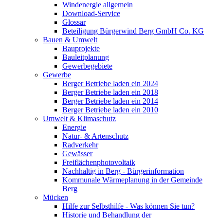
Windenergie allgemein
Download-Service
Glossar
Beteiligung Bürgerwind Berg GmbH Co. KG
Bauen & Umwelt
Bauprojekte
Bauleitplanung
Gewerbegebiete
Gewerbe
Berger Betriebe laden ein 2024
Berger Betriebe laden ein 2018
Berger Betriebe laden ein 2014
Berger Betriebe laden ein 2010
Umwelt & Klimaschutz
Energie
Natur- & Artenschutz
Radverkehr
Gewässer
Freiflächenphotovoltaik
Nachhaltig in Berg - Bürgerinformation
Kommunale Wärmeplanung in der Gemeinde
Berg
Mücken
Hilfe zur Selbsthilfe - Was können Sie tun?
Historie und Behandlung der