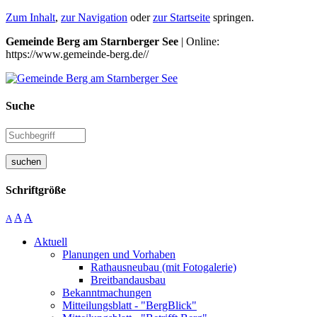
Zum Inhalt
,
zur Navigation
oder
zur Startseite
springen.
Gemeinde Berg am Starnberger See
| Online:
https://www.gemeinde-berg.de//
Suche
suchen
Schriftgröße
A
A
A
Aktuell
Planungen und Vorhaben
Rathausneubau (mit Fotogalerie)
Breitbandausbau
Bekanntmachungen
Mitteilungsblatt - "BergBlick"