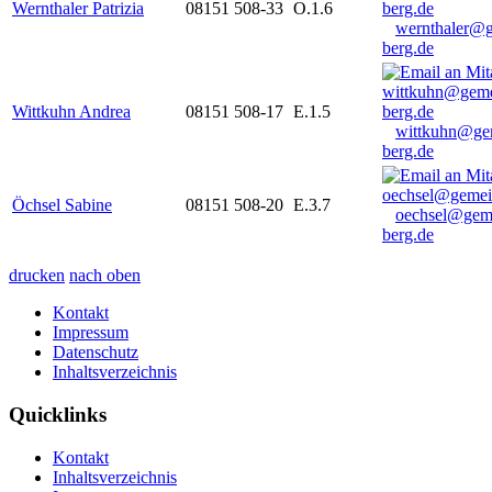
Wernthaler Patrizia
08151 508-33
O.1.6
wernthaler@
berg.de
Wittkuhn Andrea
08151 508-17
E.1.5
wittkuhn@ge
berg.de
Öchsel Sabine
08151 508-20
E.3.7
oechsel@gem
berg.de
drucken
nach oben
Kontakt
Impressum
Datenschutz
Inhaltsverzeichnis
Quicklinks
Kontakt
Inhaltsverzeichnis