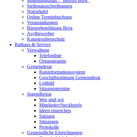
Mitteilungsblatt - "Betrifft Berg"
Stellenausschreibungen
Notruftafel
Online Terminbuchung
Veranstaltungen
Bürgerbeteiligung Berg
Asylbewerber
Katastrophenschutz
Rathaus & Service
Verwaltung
Telefonliste
Organigramm
Gemeinderat
Ratsinformationssystem
Geschäftsordnung Gemeinderat
Leitbild
Sitzungstermine
Jugendbeirat
Wer sind wir
Mitglieder/Steckbriefe
Ideen einreichen
Satzung
Sitzungen
Protokolle
Gemeindliche Einrichtungen