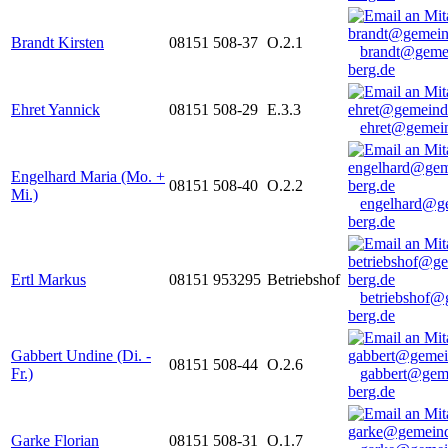
Brandt Kirsten
08151 508-37
O.2.1
brandt@geme
berg.de
Ehret Yannick
08151 508-29
E.3.3
ehret@gemein
Engelhard Maria (Mo. +
08151 508-40
O.2.2
Mi.)
engelhard@g
berg.de
Ertl Markus
08151 953295
Betriebshof
betriebshof@
berg.de
Gabbert Undine (Di. -
08151 508-44
O.2.6
Fr.)
gabbert@gem
berg.de
Garke Florian
08151 508-31
O.1.7