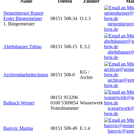
Name
Telefon
Zimmer
Mai
Steigenberger Rupert
Erster Bürgermeister
08151 508-34
O.1.3
1. Bürgermeister
steigenberge
berg.de
Abeltshauser Tobias
08151 508-15
E.3.2
abeltshauser
berg.de
KG /
Archivmitarbeiter/innen
08151 508-0
Archiv
archivar@gem
berg.de
08151 953296
Ballasch Werner
0160 5309054
Wasserwerk
Notrufnummer
wasserwerk@
berg.de
Barovic Marina
08151 508-49
E.1.4
barovic@gem