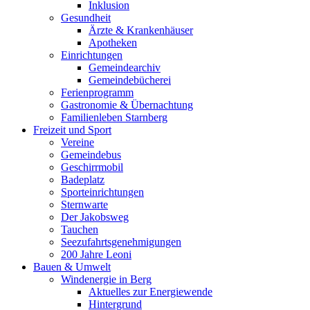
Inklusion
Gesundheit
Ärzte & Krankenhäuser
Apotheken
Einrichtungen
Gemeindearchiv
Gemeindebücherei
Ferienprogramm
Gastronomie & Übernachtung
Familienleben Starnberg
Freizeit und Sport
Vereine
Gemeindebus
Geschirrmobil
Badeplatz
Sporteinrichtungen
Sternwarte
Der Jakobsweg
Tauchen
Seezufahrtsgenehmigungen
200 Jahre Leoni
Bauen & Umwelt
Windenergie in Berg
Aktuelles zur Energiewende
Hintergrund