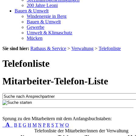
200 Jahre Leoni
Bauen & Umwelt
Windenergie in Berg
Bauen & Umwelt
Gewerbe
Umwelt & Klimaschutz
Mücken
Sie sind hier:
Rathaus & Service
>
Verwaltung
>
Telefonliste
Telefonliste
Mitarbeiter-Telefon-Liste
Sprung zu den Mitarbeitern mit dem Anfangsbuchstaben:
A
B
E
G
H
M
N
P
R
S
T
W
O
Telefonliste der Mitarbeiter/innen der Verwaltung