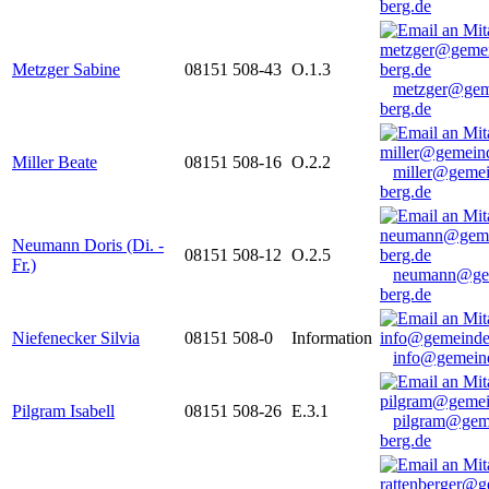
berg.de
Metzger Sabine
08151 508-43
O.1.3
metzger@gem
berg.de
Miller Beate
08151 508-16
O.2.2
miller@gemei
berg.de
Neumann Doris (Di. -
08151 508-12
O.2.5
Fr.)
neumann@ge
berg.de
Niefenecker Silvia
08151 508-0
Information
info@gemeind
Pilgram Isabell
08151 508-26
E.3.1
pilgram@gem
berg.de