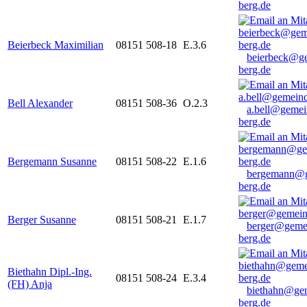
berg.de
Beierbeck Maximilian
08151 508-18
E.3.6
beierbeck@g
berg.de
Bell Alexander
08151 508-36
O.2.3
a.bell@gemei
berg.de
Bergemann Susanne
08151 508-22
E.1.6
bergemann@g
berg.de
Berger Susanne
08151 508-21
E.1.7
berger@geme
berg.de
Biethahn Dipl.-Ing.
08151 508-24
E.3.4
(FH) Anja
biethahn@ge
berg.de