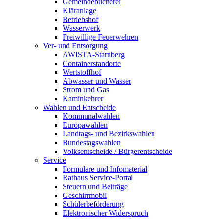
Gemeindebücherei
Kläranlage
Betriebshof
Wasserwerk
Freiwillige Feuerwehren
Ver- und Entsorgung
AWISTA-Starnberg
Containerstandorte
Wertstoffhof
Abwasser und Wasser
Strom und Gas
Kaminkehrer
Wahlen und Entscheide
Kommunalwahlen
Europawahlen
Landtags- und Bezirkswahlen
Bundestagswahlen
Volksentscheide / Bürgerentscheide
Service
Formulare und Infomaterial
Rathaus Service-Portal
Steuern und Beiträge
Geschirrmobil
Schülerbeförderung
Elektronischer Widerspruch