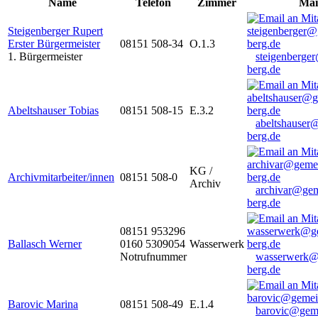
Name
Telefon
Zimmer
Mai
Steigenberger Rupert
Erster Bürgermeister
08151 508-34
O.1.3
1. Bürgermeister
steigenberge
berg.de
Abeltshauser Tobias
08151 508-15
E.3.2
abeltshauser
berg.de
KG /
Archivmitarbeiter/innen
08151 508-0
Archiv
archivar@gem
berg.de
08151 953296
Ballasch Werner
0160 5309054
Wasserwerk
Notrufnummer
wasserwerk@
berg.de
Barovic Marina
08151 508-49
E.1.4
barovic@gem