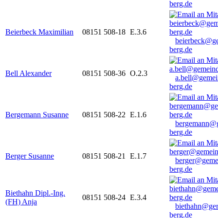
berg.de
Beierbeck Maximilian
08151 508-18
E.3.6
beierbeck@g
berg.de
Bell Alexander
08151 508-36
O.2.3
a.bell@gemei
berg.de
Bergemann Susanne
08151 508-22
E.1.6
bergemann@g
berg.de
Berger Susanne
08151 508-21
E.1.7
berger@geme
berg.de
Biethahn Dipl.-Ing.
08151 508-24
E.3.4
(FH) Anja
biethahn@ge
berg.de