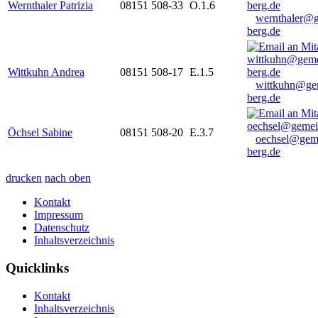
Wernthaler Patrizia
08151 508-33
O.1.6
wernthaler@
berg.de
Wittkuhn Andrea
08151 508-17
E.1.5
wittkuhn@ge
berg.de
Öchsel Sabine
08151 508-20
E.3.7
oechsel@gem
berg.de
drucken
nach oben
Kontakt
Impressum
Datenschutz
Inhaltsverzeichnis
Quicklinks
Kontakt
Inhaltsverzeichnis