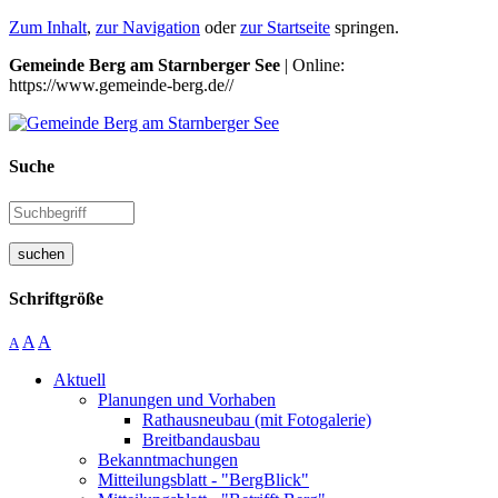
Zum Inhalt
,
zur Navigation
oder
zur Startseite
springen.
Gemeinde Berg am Starnberger See
| Online:
https://www.gemeinde-berg.de//
Suche
suchen
Schriftgröße
A
A
A
Aktuell
Planungen und Vorhaben
Rathausneubau (mit Fotogalerie)
Breitbandausbau
Bekanntmachungen
Mitteilungsblatt - "BergBlick"