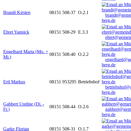
Brandt Kirsten
08151 508-37
O.2.1
brandt@geme
berg.de
Ehret Yannick
08151 508-29
E.3.3
ehret@gemein
Engelhard Maria (Mo. +
08151 508-40
O.2.2
Mi.)
engelhard@g
berg.de
Ertl Markus
08151 953295
Betriebshof
betriebshof@
berg.de
Gabbert Undine (Di. -
08151 508-44
O.2.6
Fr.)
gabbert@gem
berg.de
Garke Florian
08151 508-31
O.1.7