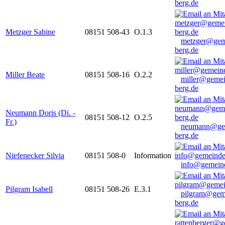
berg.de
Metzger Sabine
08151 508-43
O.1.3
metzger@gem
berg.de
Miller Beate
08151 508-16
O.2.2
miller@gemei
berg.de
Neumann Doris (Di. -
08151 508-12
O.2.5
Fr.)
neumann@ge
berg.de
Niefenecker Silvia
08151 508-0
Information
info@gemeind
Pilgram Isabell
08151 508-26
E.3.1
pilgram@gem
berg.de