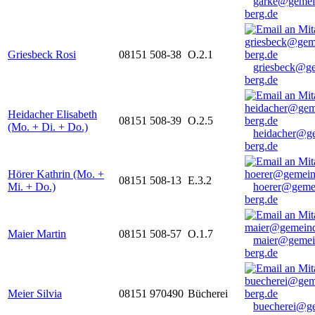
garke@gemei
berg.de
Griesbeck Rosi
08151 508-38
O.2.1
griesbeck@g
berg.de
Heidacher Elisabeth
08151 508-39
O.2.5
(Mo. + Di. + Do.)
heidacher@g
berg.de
Hörer Kathrin (Mo. +
08151 508-13
E.3.2
Mi. + Do.)
hoerer@geme
berg.de
Maier Martin
08151 508-57
O.1.7
maier@gemei
berg.de
Meier Silvia
08151 970490
Bücherei
buecherei@g