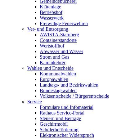
Gemeindebücherei
Kläranlage
Betriebshof
Wasserwerk
Freiwillige Feuerwehren
Ver- und Entsorgung
AWISTA-Starnberg
Containerstandorte
Wertstoffhof
Abwasser und Wasser
Strom und Gas
Kaminkehrer
Wahlen und Entscheide
Kommunalwahlen
Europawahlen
Landtags- und Bezirkswahlen
Bundestagswahlen
Volksentscheide / Bürgerentscheide
Service
Formulare und Infomaterial
Rathaus Service-Portal
Steuern und Beiträge
Geschirrmobil
Schülerbeförderung
Elektronischer Widerspruch