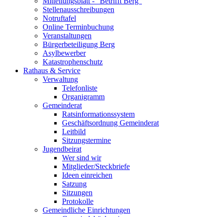
Mitteilungsblatt - "Betrifft Berg"
Stellenausschreibungen
Notruftafel
Online Terminbuchung
Veranstaltungen
Bürgerbeteiligung Berg
Asylbewerber
Katastrophenschutz
Rathaus & Service
Verwaltung
Telefonliste
Organigramm
Gemeinderat
Ratsinformationssystem
Geschäftsordnung Gemeinderat
Leitbild
Sitzungstermine
Jugendbeirat
Wer sind wir
Mitglieder/Steckbriefe
Ideen einreichen
Satzung
Sitzungen
Protokolle
Gemeindliche Einrichtungen