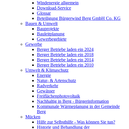
Windenergie allgemein
Download-Service
Glossar
Beteiligung Bürgerwind Berg GmbH Co. KG
Bauen & Umwelt
Bauprojekte
Bauleitplanung
Gewerbegebiete
Gewerbe
Berger Betriebe laden ein 2024
Berger Betriebe laden ein 2018
Berger Betriebe laden ein 2014
Berger Betriebe laden ein 2010
Umwelt & Klimaschutz
Energie
Natur- & Artenschutz
Radverkehr
Gewässer
Freiflächenphotovoltaik
Nachhaltig in Berg - Bürgerinformation
Kommunale Wärmeplanung in der Gemeinde
Berg
Mücken
Hilfe zur Selbsthilfe - Was können Sie tun?
Historie und Behandlung der