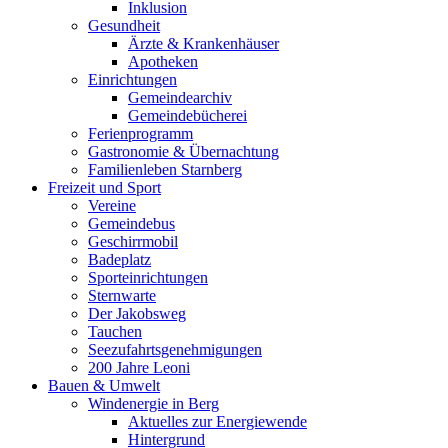
Inklusion
Gesundheit
Ärzte & Krankenhäuser
Apotheken
Einrichtungen
Gemeindearchiv
Gemeindebücherei
Ferienprogramm
Gastronomie & Übernachtung
Familienleben Starnberg
Freizeit und Sport
Vereine
Gemeindebus
Geschirrmobil
Badeplatz
Sporteinrichtungen
Sternwarte
Der Jakobsweg
Tauchen
Seezufahrtsgenehmigungen
200 Jahre Leoni
Bauen & Umwelt
Windenergie in Berg
Aktuelles zur Energiewende
Hintergrund