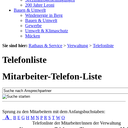
200 Jahre Leoni
Bauen & Umwelt
Windenergie in Berg
Bauen & Umwelt
Gewerbe
Umwelt & Klimaschutz
Mücken
Sie sind hier:
Rathaus & Service
>
Verwaltung
>
Telefonliste
Telefonliste
Mitarbeiter-Telefon-Liste
Sprung zu den Mitarbeitern mit dem Anfangsbuchstaben:
A
B
E
G
H
M
N
P
R
S
T
W
O
Telefonliste der Mitarbeiter/innen der Verwaltung