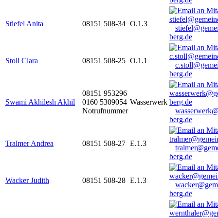
Stiefel Anita
08151 508-34
O.1.3
stiefel@geme
berg.de
Stoll Clara
08151 508-25
O.1.1
c.stoll@geme
berg.de
08151 953296
Swami Akhilesh Akhil
0160 5309054
Wasserwerk
Notrufnummer
wasserwerk@
berg.de
Tralmer Andrea
08151 508-27
E.1.3
tralmer@gem
berg.de
Wacker Judith
08151 508-28
E.1.3
wacker@geme
berg.de