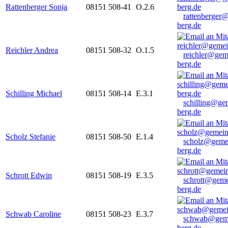
Rattenberger Sonja
08151 508-41
O.2.6
rattenberger
berg.de
Reichler Andrea
08151 508-32
O.1.5
reichler@gem
berg.de
Schilling Michael
08151 508-14
E.3.1
schilling@ge
berg.de
Scholz Stefanie
08151 508-50
E.1.4
scholz@geme
berg.de
Schrott Edwin
08151 508-19
E.3.5
schrott@geme
berg.de
Schwab Caroline
08151 508-23
E.3.7
schwab@gem
berg.de