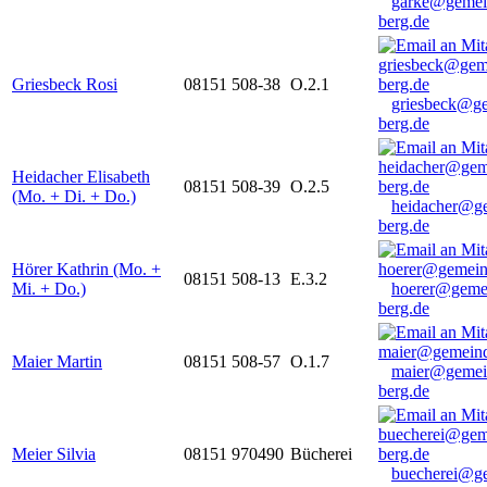
garke@gemei
berg.de
Griesbeck Rosi
08151 508-38
O.2.1
griesbeck@g
berg.de
Heidacher Elisabeth
08151 508-39
O.2.5
(Mo. + Di. + Do.)
heidacher@g
berg.de
Hörer Kathrin (Mo. +
08151 508-13
E.3.2
Mi. + Do.)
hoerer@geme
berg.de
Maier Martin
08151 508-57
O.1.7
maier@gemei
berg.de
Meier Silvia
08151 970490
Bücherei
buecherei@g