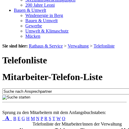
200 Jahre Leoni
Bauen & Umwelt
Windenergie in Berg
Bauen & Umwelt
Gewerbe
Umwelt & Klimaschutz
Mücken
Sie sind hier:
Rathaus & Service
>
Verwaltung
>
Telefonliste
Telefonliste
Mitarbeiter-Telefon-Liste
Sprung zu den Mitarbeitern mit dem Anfangsbuchstaben:
A
B
E
G
H
M
N
P
R
S
T
W
O
Telefonliste der Mitarbeiter/innen der Verwaltung