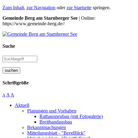
Zum Inhalt
,
zur Navigation
oder
zur Startseite
springen.
Gemeinde Berg am Starnberger See
| Online:
https://www.gemeinde-berg.de//
Suche
suchen
Schriftgröße
A
A
A
Aktuell
Planungen und Vorhaben
Rathausneubau (mit Fotogalerie)
Breitbandausbau
Bekanntmachungen
Mitteilungsblatt - "BergBlick"