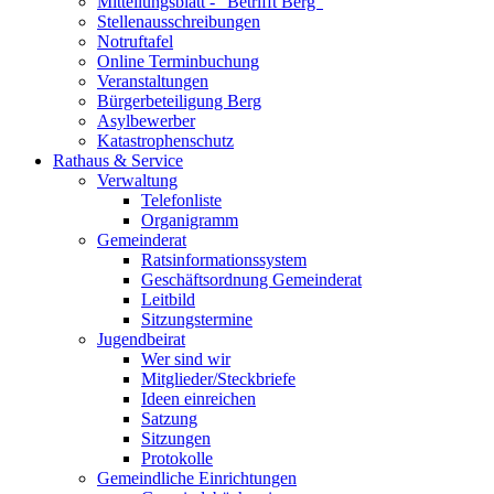
Mitteilungsblatt - "Betrifft Berg"
Stellenausschreibungen
Notruftafel
Online Terminbuchung
Veranstaltungen
Bürgerbeteiligung Berg
Asylbewerber
Katastrophenschutz
Rathaus & Service
Verwaltung
Telefonliste
Organigramm
Gemeinderat
Ratsinformationssystem
Geschäftsordnung Gemeinderat
Leitbild
Sitzungstermine
Jugendbeirat
Wer sind wir
Mitglieder/Steckbriefe
Ideen einreichen
Satzung
Sitzungen
Protokolle
Gemeindliche Einrichtungen