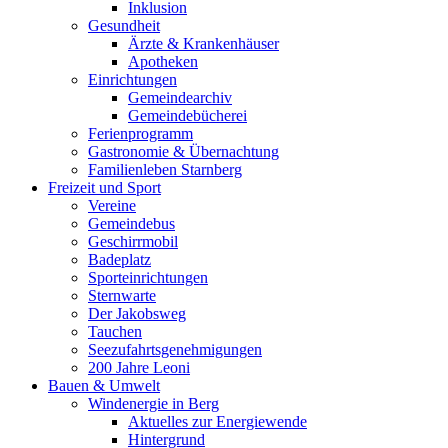
Inklusion
Gesundheit
Ärzte & Krankenhäuser
Apotheken
Einrichtungen
Gemeindearchiv
Gemeindebücherei
Ferienprogramm
Gastronomie & Übernachtung
Familienleben Starnberg
Freizeit und Sport
Vereine
Gemeindebus
Geschirrmobil
Badeplatz
Sporteinrichtungen
Sternwarte
Der Jakobsweg
Tauchen
Seezufahrtsgenehmigungen
200 Jahre Leoni
Bauen & Umwelt
Windenergie in Berg
Aktuelles zur Energiewende
Hintergrund