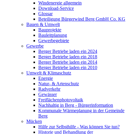
Windenergie allgemein
Download-Service
Glossar
Beteiligung Bürgerwind Berg GmbH Co. KG
Bauen & Umwelt
Bauprojekte
Bauleitplanung
Gewerbegebiete
Gewerbe
Berger Betriebe laden ein 2024
Berger Betriebe laden ein 2018
Berger Betriebe laden ein 2014
Berger Betriebe laden ein 2010
Umwelt & Klimaschutz
Energie
Natur- & Artenschutz
Radverkehr
Gewässer
Freiflächenphotovoltaik
Nachhaltig in Berg - Bürgerinformation
Kommunale Wärmeplanung in der Gemeinde
Berg
Mücken
Hilfe zur Selbsthilfe - Was können Sie tun?
Historie und Behandlung der