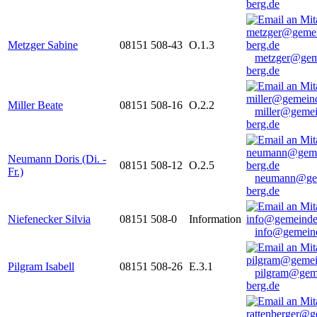
berg.de
Metzger Sabine
08151 508-43
O.1.3
metzger@gem
berg.de
Miller Beate
08151 508-16
O.2.2
miller@gemei
berg.de
Neumann Doris (Di. -
08151 508-12
O.2.5
Fr.)
neumann@ge
berg.de
Niefenecker Silvia
08151 508-0
Information
info@gemeind
Pilgram Isabell
08151 508-26
E.3.1
pilgram@gem
berg.de