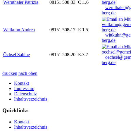
Wernthaler Patrizia
08151 508-33
O.1.6
wernthaler@
berg.de
Wittkuhn Andrea
08151 508-17
E.1.5
wittkuhn@ge
berg.de
Öchsel Sabine
08151 508-20
E.3.7
oechsel@gem
berg.de
drucken
nach oben
Kontakt
Impressum
Datenschutz
Inhaltsverzeichnis
Quicklinks
Kontakt
Inhaltsverzeichnis