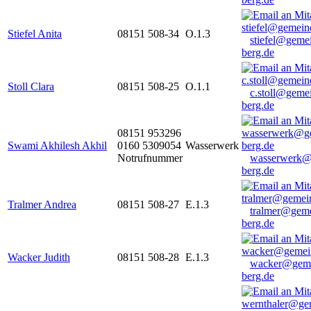
Stiefel Anita
08151 508-34
O.1.3
stiefel@geme
berg.de
Stoll Clara
08151 508-25
O.1.1
c.stoll@geme
berg.de
08151 953296
Swami Akhilesh Akhil
0160 5309054
Wasserwerk
Notrufnummer
wasserwerk@
berg.de
Tralmer Andrea
08151 508-27
E.1.3
tralmer@gem
berg.de
Wacker Judith
08151 508-28
E.1.3
wacker@geme
berg.de