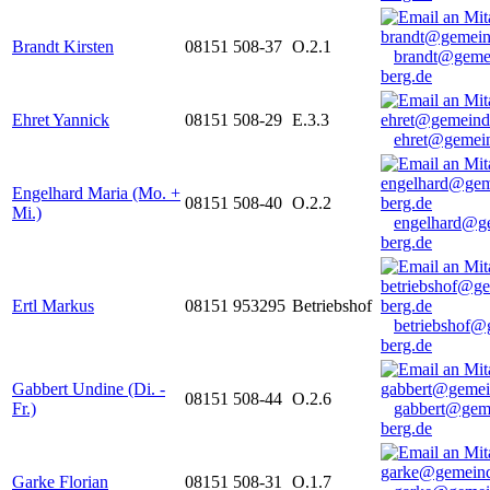
Brandt Kirsten
08151 508-37
O.2.1
brandt@geme
berg.de
Ehret Yannick
08151 508-29
E.3.3
ehret@gemein
Engelhard Maria (Mo. +
08151 508-40
O.2.2
Mi.)
engelhard@g
berg.de
Ertl Markus
08151 953295
Betriebshof
betriebshof@
berg.de
Gabbert Undine (Di. -
08151 508-44
O.2.6
Fr.)
gabbert@gem
berg.de
Garke Florian
08151 508-31
O.1.7