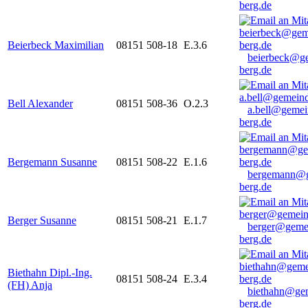
berg.de
Beierbeck Maximilian
08151 508-18
E.3.6
beierbeck@g
berg.de
Bell Alexander
08151 508-36
O.2.3
a.bell@gemei
berg.de
Bergemann Susanne
08151 508-22
E.1.6
bergemann@g
berg.de
Berger Susanne
08151 508-21
E.1.7
berger@geme
berg.de
Biethahn Dipl.-Ing.
08151 508-24
E.3.4
(FH) Anja
biethahn@ge
berg.de