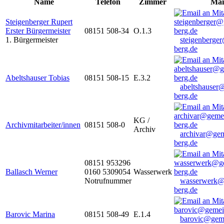
Name
Telefon
Zimmer
Mai
Steigenberger Rupert
Erster Bürgermeister
08151 508-34
O.1.3
1. Bürgermeister
steigenberge
berg.de
Abeltshauser Tobias
08151 508-15
E.3.2
abeltshauser
berg.de
KG /
Archivmitarbeiter/innen
08151 508-0
Archiv
archivar@gem
berg.de
08151 953296
Ballasch Werner
0160 5309054
Wasserwerk
Notrufnummer
wasserwerk@
berg.de
Barovic Marina
08151 508-49
E.1.4
barovic@gem