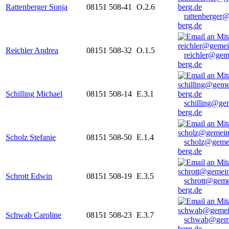
Rattenberger Sonja
08151 508-41
O.2.6
rattenberger
berg.de
Reichler Andrea
08151 508-32
O.1.5
reichler@gem
berg.de
Schilling Michael
08151 508-14
E.3.1
schilling@ge
berg.de
Scholz Stefanie
08151 508-50
E.1.4
scholz@geme
berg.de
Schrott Edwin
08151 508-19
E.3.5
schrott@geme
berg.de
Schwab Caroline
08151 508-23
E.3.7
schwab@gem
berg.de