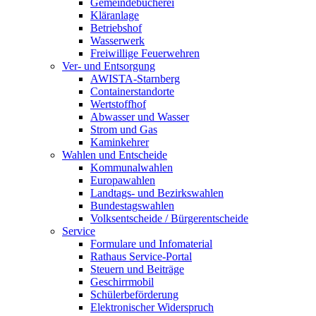
Gemeindebücherei
Kläranlage
Betriebshof
Wasserwerk
Freiwillige Feuerwehren
Ver- und Entsorgung
AWISTA-Starnberg
Containerstandorte
Wertstoffhof
Abwasser und Wasser
Strom und Gas
Kaminkehrer
Wahlen und Entscheide
Kommunalwahlen
Europawahlen
Landtags- und Bezirkswahlen
Bundestagswahlen
Volksentscheide / Bürgerentscheide
Service
Formulare und Infomaterial
Rathaus Service-Portal
Steuern und Beiträge
Geschirrmobil
Schülerbeförderung
Elektronischer Widerspruch