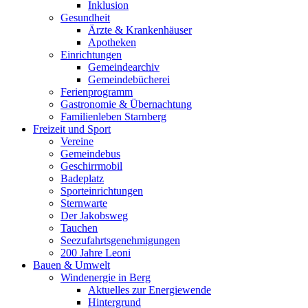
Inklusion
Gesundheit
Ärzte & Krankenhäuser
Apotheken
Einrichtungen
Gemeindearchiv
Gemeindebücherei
Ferienprogramm
Gastronomie & Übernachtung
Familienleben Starnberg
Freizeit und Sport
Vereine
Gemeindebus
Geschirrmobil
Badeplatz
Sporteinrichtungen
Sternwarte
Der Jakobsweg
Tauchen
Seezufahrtsgenehmigungen
200 Jahre Leoni
Bauen & Umwelt
Windenergie in Berg
Aktuelles zur Energiewende
Hintergrund