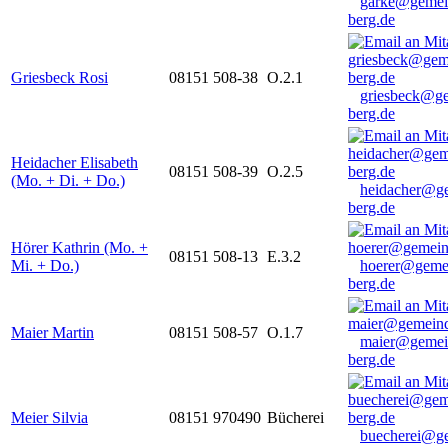
garke@gemei
berg.de
Griesbeck Rosi
08151 508-38
O.2.1
griesbeck@g
berg.de
Heidacher Elisabeth
08151 508-39
O.2.5
(Mo. + Di. + Do.)
heidacher@g
berg.de
Hörer Kathrin (Mo. +
08151 508-13
E.3.2
Mi. + Do.)
hoerer@geme
berg.de
Maier Martin
08151 508-57
O.1.7
maier@gemei
berg.de
Meier Silvia
08151 970490
Bücherei
buecherei@g