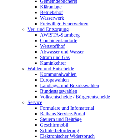
Gemeindebücherei
Kläranlage
Betriebshof
Wasserwerk
Freiwillige Feuerwehren
Ver- und Entsorgung
AWISTA-Starnberg
Containerstandorte
Wertstoffhof
Abwasser und Wasser
Strom und Gas
Kaminkehrer
Wahlen und Entscheide
Kommunalwahlen
Europawahlen
Landtags- und Bezirkswahlen
Bundestagswahlen
Volksentscheide / Bürgerentscheide
Service
Formulare und Infomaterial
Rathaus Service-Portal
Steuern und Beiträge
Geschirrmobil
Schülerbeförderung
Elektronischer Widerspruch