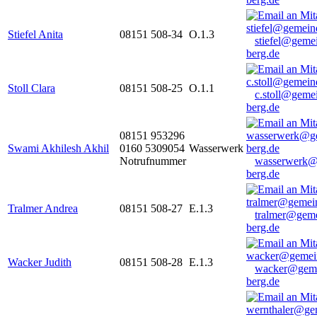
Stiefel Anita
08151 508-34
O.1.3
stiefel@geme
berg.de
Stoll Clara
08151 508-25
O.1.1
c.stoll@geme
berg.de
08151 953296
Swami Akhilesh Akhil
0160 5309054
Wasserwerk
Notrufnummer
wasserwerk@
berg.de
Tralmer Andrea
08151 508-27
E.1.3
tralmer@gem
berg.de
Wacker Judith
08151 508-28
E.1.3
wacker@geme
berg.de