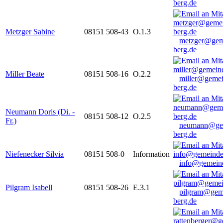
berg.de
Metzger Sabine
08151 508-43
O.1.3
metzger@gem
berg.de
Miller Beate
08151 508-16
O.2.2
miller@gemei
berg.de
Neumann Doris (Di. -
08151 508-12
O.2.5
Fr.)
neumann@ge
berg.de
Niefenecker Silvia
08151 508-0
Information
info@gemeind
Pilgram Isabell
08151 508-26
E.3.1
pilgram@gem
berg.de