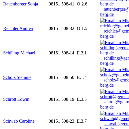
Rattenberger Sonja
08151 508-41
O.2.6
rattenberger
berg.de
Reichler Andrea
08151 508-32
O.1.5
reichler@gem
berg.de
Schilling Michael
08151 508-14
E.3.1
schilling@ge
berg.de
Scholz Stefanie
08151 508-50
E.1.4
scholz@geme
berg.de
Schrott Edwin
08151 508-19
E.3.5
schrott@geme
berg.de
Schwab Caroline
08151 508-23
E.3.7
schwab@gem
berg.de