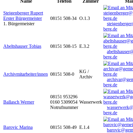
Name
Telefon
Zimmer
Mai
Steigenberger Rupert
Erster Bürgermeister
08151 508-34
O.1.3
1. Bürgermeister
steigenberge
berg.de
Abeltshauser Tobias
08151 508-15
E.3.2
abeltshauser
berg.de
KG /
Archivmitarbeiter/innen
08151 508-0
Archiv
archivar@gem
berg.de
08151 953296
Ballasch Werner
0160 5309054
Wasserwerk
Notrufnummer
wasserwerk@
berg.de
Barovic Marina
08151 508-49
E.1.4
barovic@gem