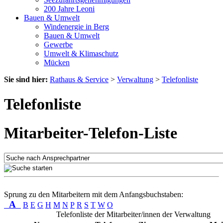
200 Jahre Leoni
Bauen & Umwelt
Windenergie in Berg
Bauen & Umwelt
Gewerbe
Umwelt & Klimaschutz
Mücken
Sie sind hier:
Rathaus & Service
>
Verwaltung
>
Telefonliste
Telefonliste
Mitarbeiter-Telefon-Liste
Sprung zu den Mitarbeitern mit dem Anfangsbuchstaben:
A
B
E
G
H
M
N
P
R
S
T
W
O
Telefonliste der Mitarbeiter/innen der Verwaltung