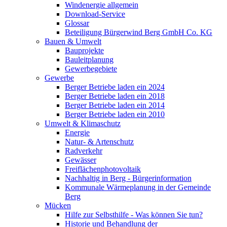
Windenergie allgemein
Download-Service
Glossar
Beteiligung Bürgerwind Berg GmbH Co. KG
Bauen & Umwelt
Bauprojekte
Bauleitplanung
Gewerbegebiete
Gewerbe
Berger Betriebe laden ein 2024
Berger Betriebe laden ein 2018
Berger Betriebe laden ein 2014
Berger Betriebe laden ein 2010
Umwelt & Klimaschutz
Energie
Natur- & Artenschutz
Radverkehr
Gewässer
Freiflächenphotovoltaik
Nachhaltig in Berg - Bürgerinformation
Kommunale Wärmeplanung in der Gemeinde
Berg
Mücken
Hilfe zur Selbsthilfe - Was können Sie tun?
Historie und Behandlung der