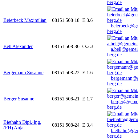
berg.de
Beierbeck Maximilian
08151 508-18
E.3.6
beierbeck@g
berg.de
Bell Alexander
08151 508-36
O.2.3
a.bell@gemei
berg.de
Bergemann Susanne
08151 508-22
E.1.6
bergemann@g
berg.de
Berger Susanne
08151 508-21
E.1.7
berger@geme
berg.de
Biethahn Dipl.-Ing.
08151 508-24
E.3.4
(FH) Anja
biethahn@ge
berg.de