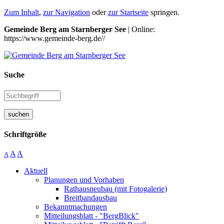
Zum Inhalt
,
zur Navigation
oder
zur Startseite
springen.
Gemeinde Berg am Starnberger See
| Online:
https://www.gemeinde-berg.de//
Suche
suchen
Schriftgröße
A
A
A
Aktuell
Planungen und Vorhaben
Rathausneubau (mit Fotogalerie)
Breitbandausbau
Bekanntmachungen
Mitteilungsblatt - "BergBlick"