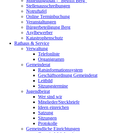
Mitteilungsblatt - "Betrifft Berg"
Stellenausschreibungen
Notruftafel
Online Terminbuchung
Veranstaltungen
Bürgerbeteiligung Berg
Asylbewerber
Katastrophenschutz
Rathaus & Service
Verwaltung
Telefonliste
Organigramm
Gemeinderat
Ratsinformationssystem
Geschäftsordnung Gemeinderat
Leitbild
Sitzungstermine
Jugendbeirat
Wer sind wir
Mitglieder/Steckbriefe
Ideen einreichen
Satzung
Sitzungen
Protokolle
Gemeindliche Einrichtungen